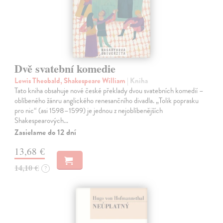
Dvě svatební komedie
Lewis Theobald, Shakespeare William
| Kniha
Tato kniha obsahuje nové české překlady dvou svatebních komedií –
oblíbeného žánru anglického renesančního divadla. „Tolik poprasku
pro nic“ (asi 1598–1599) je jednou z nejoblíbenějších
Shakespearových…
Zasielame do 12 dní
13,68 €
14,10 €
?