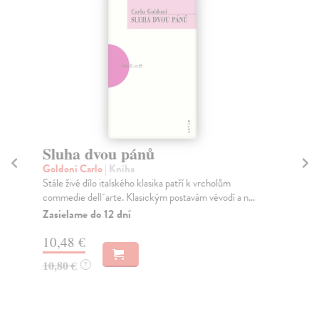
Sluha dvou pánů
N
Goldoni Carlo
| Kniha
Go
Stále živé dílo italského klasika patří k vrcholům
Aut
commedie dell´arte. Klasickým postavám vévodí a n...
Ben
Zasielame do 12 dní
Za
10,48 €
9,
10,80 €
9,
?