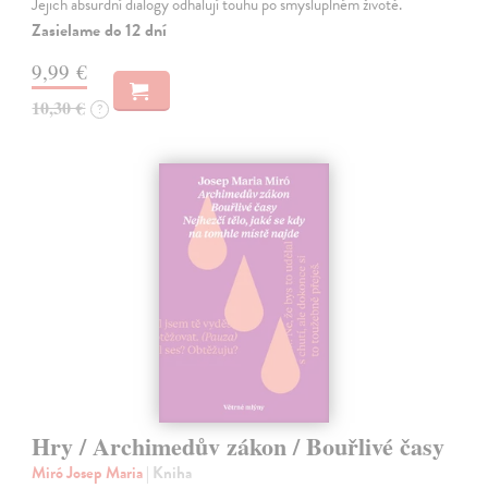
Jejich absurdní dialogy odhalují touhu po smysluplném životě.
Zasielame do 12 dní
9,99 €
10,30 €
?
Hry / Archimedův zákon / Bouřlivé časy
Miró Josep Maria
| Kniha