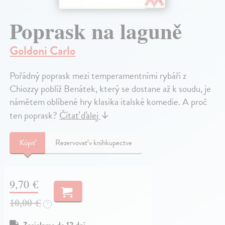
Poprask na laguně
Goldoni Carlo
Pořádný poprask mezi temperamentními rybáři z
Chiozzy poblíž Benátek, který se dostane až k soudu, je
námětem oblíbené hry klasika italské komedie. A proč
ten poprask?
Čítať ďalej
↓
Kúpiť
Rezervovať v kníhkupectve
9,70 €
10,00 €
?
Zasielame do 12 dní