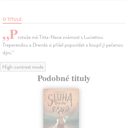
O TITULE
„P
rotože má Titta-Nane známost s Luciettou
Treperendou a Drenda si přišel popovídat a koupil jí pečenou
dýni.“
High-contrast mode
Podobné tituly