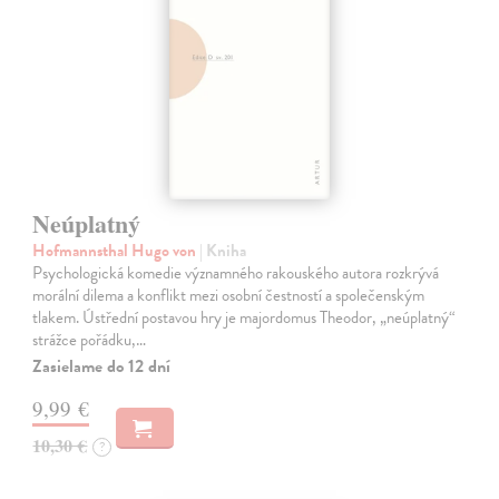
Neúplatný
Hofmannsthal Hugo von
| Kniha
Psychologická komedie významného rakouského autora rozkrývá
morální dilema a konflikt mezi osobní čestností a společenským
tlakem. Ústřední postavou hry je majordomus Theodor, „neúplatný“
strážce pořádku,…
Zasielame do 12 dní
9,99 €
10,30 €
?