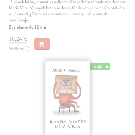
Tři divadelní hry dramatika a divadelního režiséra z Katalánska Josepha
Maria Miro. Ve svých hrách se Josep Maria věnuje palčivým otázkám
současnosti, přitom ale dramatickou literaturu ani v náznaku
neredukuje…
Zasielame do 12 dní
18,24 €
18,80 €
?
na sklade