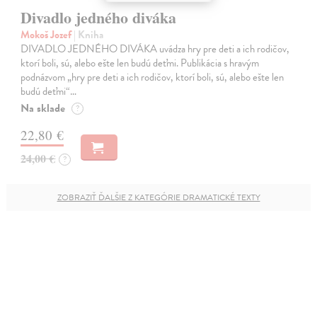
Divadlo jedného diváka
Mokoš Jozef
| Kniha
DIVADLO JEDNÉHO DIVÁKA uvádza hry pre deti a ich rodičov,
ktorí boli, sú, alebo ešte len budú deťmi. Publikácia s hravým
podnázvom „hry pre deti a ich rodičov, ktorí boli, sú, alebo ešte len
budú deťmi“…
Na sklade
?
22,80 €
24,00 €
?
ZOBRAZIŤ ĎALŠIE Z KATEGÓRIE DRAMATICKÉ TEXTY