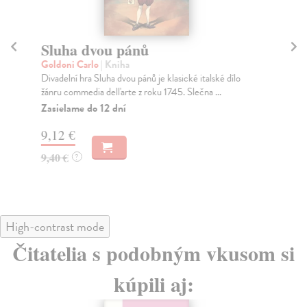
Sluha dvou pánů
S
Goldoni Carlo
| Kniha
Go
Divadelní hra Sluha dvou pánů je klasické italské dílo
Stá
žánru commedia dell'arte z roku 1745. Slečna ...
com
Zasielame do 12 dní
Za
9,12 €
10
9,40 €
10
?
High-contrast mode
Čitatelia s podobným vkusom si
kúpili aj: