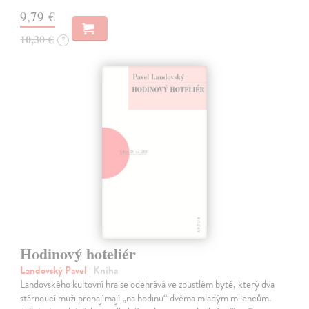
9,79 €
10,30 €
?
Hodinový hoteliér
Landovský Pavel
| Kniha
Landovského kultovní hra se odehrává ve zpustlém bytě, který dva
stárnoucí muži pronajímají „na hodinu“ dvěma mladým milencům.