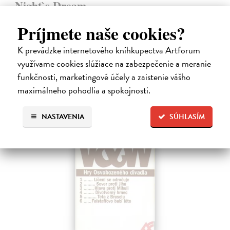
Night`s Dream
Shakespeare William
| Kniha
Príjmete naše cookies?
Dvojjazyčné vydanie súborného Shakespearovho dramatického diela
v preklade Martina Hilského.
K prevádzke internetového kníhkupectva Artforum
Zasielame do 12 dní
využívame cookies slúžiace na zabezpečenie a meranie
15,04 €
funkčnosti, marketingové účely a zaistenie vášho
15,50 €
?
maximálneho pohodlia a spokojnosti.
NASTAVENIA
SÚHLASÍM