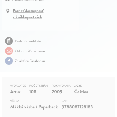
Pozrieť dostupnosť
v kníhkupectvách
Pridať do wishlistu
Odporučiť známemu
Zdielať na Facebooku
VYDAVATEĽ
POČET STRÁN
ROK VYDANIA
JAZYK
Artur
108
2009
Čeština
VÄZBA
EAN
Mäkká väzba / Paperback
9788087128183