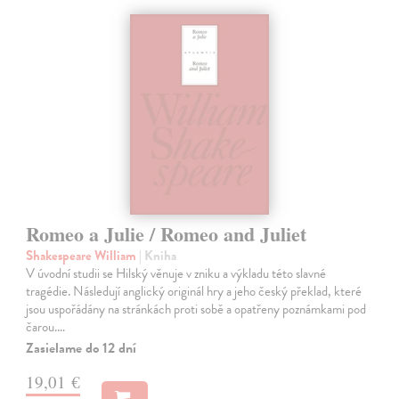
Romeo a Julie / Romeo and Juliet
Shakespeare William
| Kniha
V úvodní studii se Hilský věnuje v zniku a výkladu této slavné
tragédie. Následují anglický originál hry a jeho český překlad, které
jsou uspořádány na stránkách proti sobě a opatřeny poznámkami pod
čarou.…
Zasielame do 12 dní
19,01 €