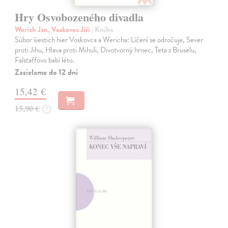
Hry Osvobozeného divadla
Werich Jan, Voskovec Jiří
| Kniha
Súbor šiestich hier Voskovca a Wericha: Líčení se odročuje, Sever
proti Jihu, Hlava proti Mihuli, Divotvorný hrnec, Teta z Bruselu,
Falstaffovo babí léto.
Zasielame do 12 dní
15,42 €
15,90 €
?