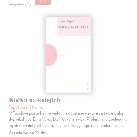
19,60 €
?
Kočka na kolejích
Topol Josef
| Kniha
V Topolově poetické hře vedou na opuštěné vlakové zastávce dialog
dva mladí lidé Évi a Véna, kteří čekají na vlak. Probírají své pohledy na
jejich sedmiletý vztah a rozdílné představy o společné budoucnosti.…
Zasielame do 12 dní