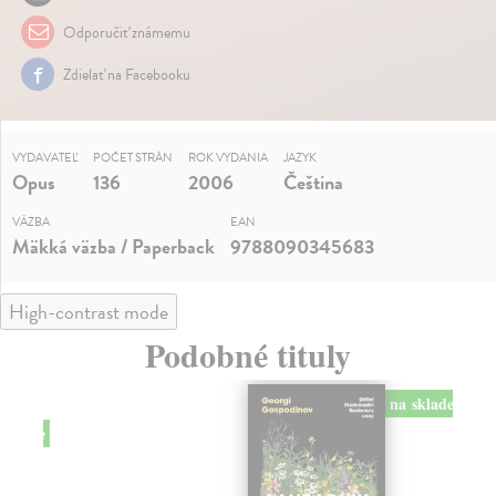
Odporučiť známemu
Zdielať na Facebooku
VYDAVATEĽ
POČET STRÁN
ROK VYDANIA
JAZYK
Opus
136
2006
Čeština
VÄZBA
EAN
Mäkká väzba / Paperback
9788090345683
High-contrast mode
Podobné tituly
na sklade