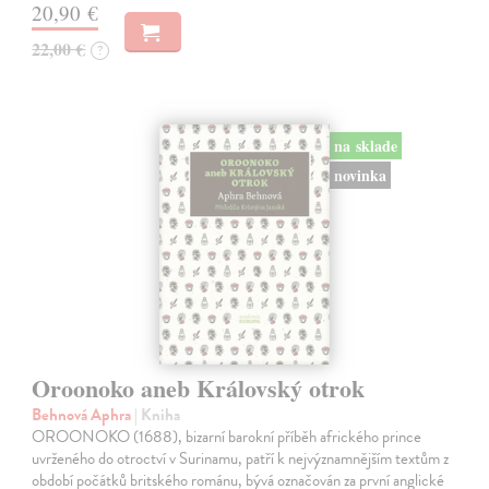
20,90 €
22,00 €
?
na sklade
novinka
Oroonoko aneb Královský otrok
Behnová Aphra
| Kniha
OROONOKO (1688), bizarní barokní příběh afrického prince
uvrženého do otroctví v Surinamu, patří k nejvýznamnějším textům z
období počátků britského románu, bývá označován za první anglické