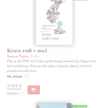
Krava rodí v noci
Statovci Pajtim
| Kniha
Píše sa rok 1996. Vo Fínsku vychovávaný osemročný chlapec trávi
letné prázdniny v Kosove, kde zažíva čudesné udalosti, ktoré ho
poznačia na celý život.
Na sklade
?
17,01 €
18,90 €
?
na sklade