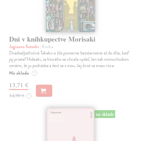
Dni v kníhkupectve Morisaki
Jagisawa Satoshi
| Kniha
Dvadsaťpäťročná Takako si žila pomerne bezstarostne až do dňa, keď
jej priateľ Hideaki, za ktorého sa chcela vydať, len tak mimochodom
oznámi, že ju podvádza a žení sa s inou. Jej život sa zrazu rúca.
Na sklade
?
13,71 €
14,90 €
?
na sklade