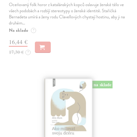
Oceňovaný folk horor z katalánských kopců oslavuje ženské tělo ve
všech podobách a rozbíjí stereotypy o ženské identitě. Stařičká
Bernadeta umírá a ženy rodu Clavellových chystají hostinu, aby ji na
druhém…
Na sklade
?
16,44 €
17,30 €
?
na sklade