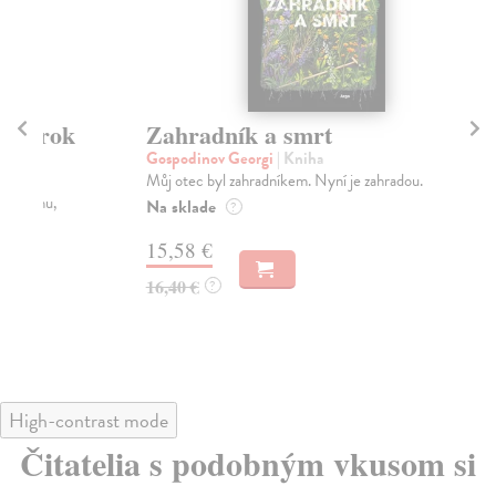
Zahradník a smrt
K
Gospodinov Georgi
| Kniha
Wel
Můj otec byl zahradníkem. Nyní je zahradou.
Dal
ke 
Na sklade
?
Za
15,58 €
17
16,40 €
?
18
High-contrast mode
Čitatelia s podobným vkusom si