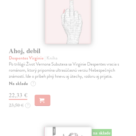
Ahoj, debil
Despentes Virginie
| Kniha
Po trilógii Život Vernona Subutexa sa Virginie Despentes vracia s
románom, ktorý pripomína ultrasúčasnú verziu Nebezpečných
známostí. Ide o príbeh plný hnevu aj útechy, vzdoru aj prijatia.
Na sklade
?
22,33 €
23,50 €
?
na sklade