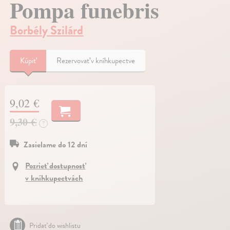
Pompa funebris
Borbély Szilárd
Kúpiť
Rezervovať v kníhkupectve
9,02 €
9,30 €
?
Zasielame do 12 dní
Pozrieť dostupnosť
v kníhkupectvách
Pridať do wishlistu