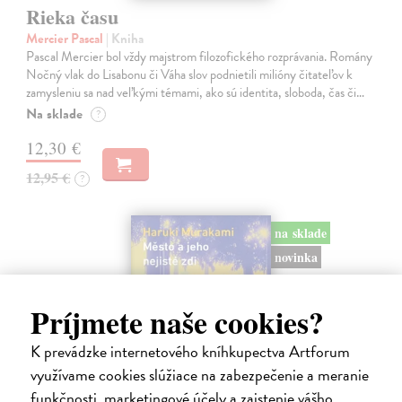
Rieka času
Mercier Pascal
| Kniha
Pascal Mercier bol vždy majstrom filozofického rozprávania. Romány
Nočný vlak do Lisabonu či Váha slov podnietili milióny čitateľov k
zamysleniu sa nad veľkými témami, ako sú identita, sloboda, čas či…
Na sklade
?
12,30 €
12,95 €
?
na sklade
novinka
Príjmete naše cookies?
K prevádzke internetového kníhkupectva Artforum
využívame cookies slúžiace na zabezpečenie a meranie
funkčnosti, marketingové účely a zaistenie vášho