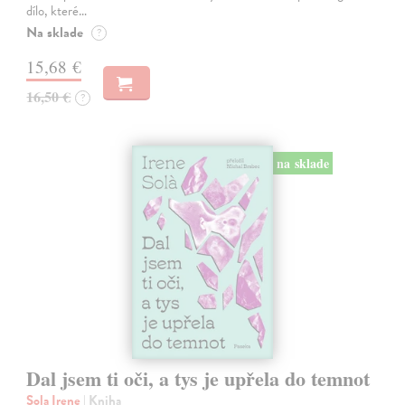
dílo, které…
Na sklade
?
15,68 €
16,50 €
?
na sklade
Dal jsem ti oči, a tys je upřela do temnot
Sola Irene
| Kniha