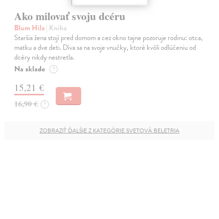
Ako milovať svoju dcéru
Blum Hila
| Kniha
Staršia žena stojí pred domom a cez okno tajne pozoruje rodinu: otca,
matku a dve deti. Díva sa na svoje vnučky, ktoré kvôli odlúčeniu od
dcéry nikdy nestretla.
Na sklade
?
15,21 €
16,90 €
?
ZOBRAZIŤ ĎALŠIE Z KATEGÓRIE SVETOVÁ BELETRIA