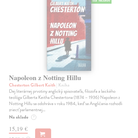
Napoleon z Notting Hillu
Chesterton Gilbert Keith
| Kniha
Dej literárnej prvotiny anglický spisovateľa, filozofa a laického
teológa Gilberta Keitha Chestertona (1874 – 1936) Napoleon z
Notting Hillu sa odohráva v roku 1984, keď sa Angličania rozhodli
zriecť parlamentnej…
Na sklade
?
15,19 €