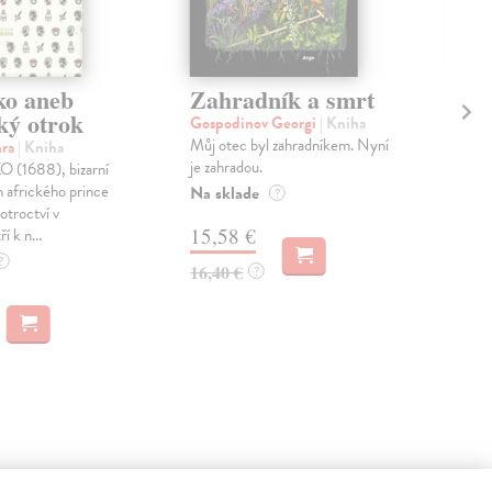
o aneb
Zahradník a smrt
Ka
ký otrok
Gospodinov Georgi
| Kniha
Wel
Můj otec byl zahradníkem. Nyní
Dalš
hra
| Kniha
je zahradou.
hrdi
1688), bizarní
opět
h afrického prince
Na sklade
?
čtveř
otroctví v
15,58 €
í k n...
Zas
?
16,40 €
?
17
18,