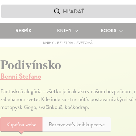
REBRÍK
KNIHY
BOOKS
KNIHY
-
BELETRIA
-
SVETOVÁ
Podivínsko
Benni Stefano
Fantaskná alegória - všetko je inak ako v našom bezpečnom, 
zabehanom svete. Kde inde sa stretnúť s postavami akými sú v
motopysk Gogo, svačinkouš, kočkodrap.
Kúpiť
na webe
Rezervovať v kníhkupectve