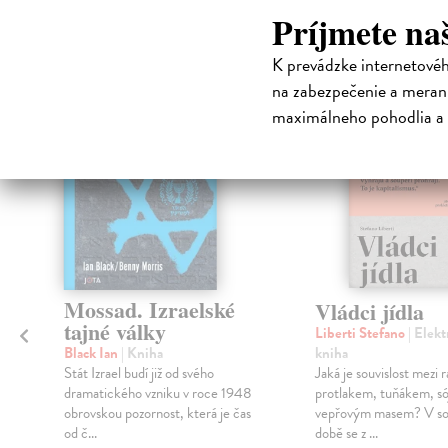
Čit
Príjmete na
K prevádzke internetové
E-KNI
na zabezpečenie a merani
klade
maximálneho pohodlia a 
nka
Mossad. Izraelské
Vládci jídla
tajné války
Liberti Stefano
| Elek
kniha
Black Ian
| Kniha
Jaká je souvislost mezi
Stát Izrael budí již od svého
protlakem, tuňákem, só
dramatického vzniku v roce 1948
vepřovým masem? V so
obrovskou pozornost, která je čas
době se z ...
od č...