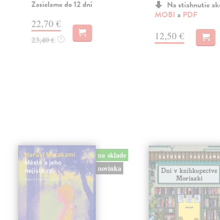
Zasielame do 12 dní
Na stiahnutie a
MOBI
a
PDF
22,70 €
12,50 €
23,40 €
?
na sklade
novinka