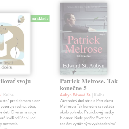
na sklade
lovať svoju
Patrick Melrose. Tak
konečne 5
a
| Kniha
Aubyn Edward St.
| Kniha
na stojí pred domom a cez
Záverečný diel série o Patrickovi
 pozoruje rodinu: otca,
Melrosovi Tak konečne sa roztáča
e deti. Díva sa na svoje
okolo pohrebu Patrickovej matky
oré kvôli odlúčeniu od
Eleanor. Bude preňho život bez
y nestretla.
rodičov vytúženým vyslobodením?