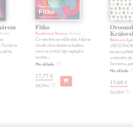
suárem
Fitko
Oroonok
Královs
 Kniha
Kesslerová Verena
| Kniha
sa
Co všechno se může stát, když se
Behnová Ap
v Turíně na
člověk chce dostat za každou
OROONOKO (
u párty.
cenu na vrchol, být nejlepší a
barokní příbě
nechat ...
uvrženého do 
Surinamu, patř
Na sklade
?
Na sklade
17,77 €
15,68 €
18,70 €
?
16,50 €
?