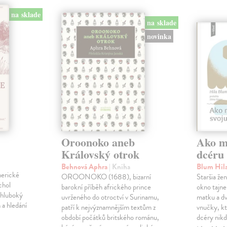
na sklade
na sklade
novinka
Oroonoko aneb
Ako mi
Královský otrok
dcéru
Behnová Aphra
| Kniha
Blum Hil
merické
OROONOKO (1688), bizarní
Staršia že
chol
barokní příběh afrického prince
okno tajne
 hluboký
uvrženého do otroctví v Surinamu,
matku a dv
 a hledání
patří k nejvýznamnějším textům z
vnučky, kt
období počátků britského románu,
dcéry nikd