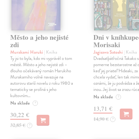
Město a jeho nejisté
Dni v kníhkupe
zdi
Morisaki
Murakami Haruki
| Kniha
Jagisawa Satoshi
| Kniha
Ty jsi to byla, kdo mi vyprávěl o tom
Dvadsaťpäťročná Takako si 
městě. Město a jeho nejisté zdi –
pomerne bezstarostne až 
dlouho očekávaný román Harukiho
keď jej priateľ Hideaki, za
Murakamiho volně navazuje na
chcela vydať, len tak m
autorovu starší novelu z roku 1980 a
oznámi, že ju podvádza a že
tematicky se prolíná s jeho
inou. Jej život sa zrazu rúca
kultovním…
Na sklade
?
Na sklade
?
13,71 €
30,22 €
14,90 €
?
32,85 €
?