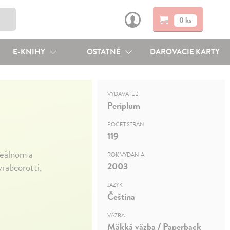
0 ks
E-KNIHY
OSTATNÉ
DAROVACIE KARTY
VYDAVATEĽ
Periplum
POČET STRÁN
119
reálnom a
ROK VYDANIA
2003
rabcorotti,
JAZYK
Čeština
VÄZBA
Mäkká väzba / Paperback