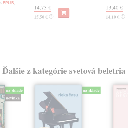
ko
EPUB
,
14,73 €
13,40 €
15,50 €
14,10 €
?
?
Ďalšie z kategórie svetová beletria
na sklade
na sklade
novinka