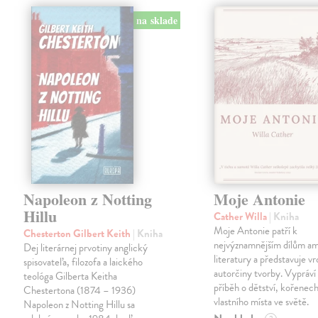
na sklade
Napoleon z Notting
Moje Antonie
Hillu
Cather Willa
| Kniha
Moje Antonie patří k
Chesterton Gilbert Keith
| Kniha
nejvýznamnějším dílům a
Dej literárnej prvotiny anglický
literatury a představuje vr
spisovateľa, filozofa a laického
autorčiny tvorby. Vypráví
teológa Gilberta Keitha
příběh o dětství, kořenech
Chestertona (1874 – 1936)
vlastního místa ve světě.
Napoleon z Notting Hillu sa