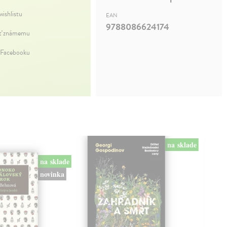
wishlistu
EAN
9788086624174
ť známemu
 Facebooku
na sklade
na sklade
novinka