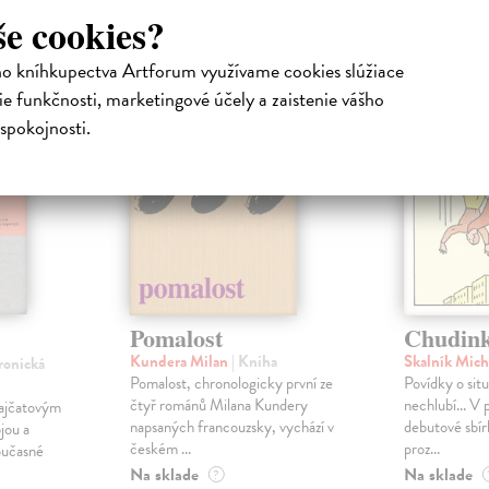
atelia s podobným vkusom si kúpili
še cookies?
ho kníhkupectva Artforum využívame cookies slúžiace
HA
na sklade
e funkčnosti, marketingové účely a zaistenie vášho
spokojnosti.
Pomalost
Chudink
Kundera Milan
| Kniha
Skalník Mich
tronická
Pomalost, chronologicky první ze
Povídky o situ
čtyř románů Milana Kundery
nechlubí... V 
 rajčatovým
napsaných francouzsky, vychází v
debutové sbír
jou a
českém ...
proz...
učasné
Na sklade
Na sklade
?