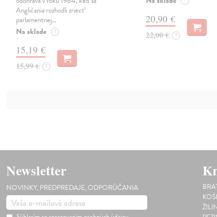
Na sklade
odohráva v roku 1984, keď sa
?
Angličania rozhodli zriecť
20,90 €
parlamentnej…
Na sklade
?
22,00 €
?
15,19 €
15,99 €
?
Newsletter
Kn
BRA
NOVINKY, PREDPREDAJE, ODPORÚČANIA
KOŠ
ŽILI
Súhlasím so
spracovaním osobných údajov