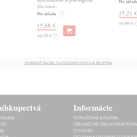
bývá označován za první anglické
Na sklad
dílo, které…
15,21 
Na sklade
?
16,90 €
15,68 €
16,50 €
?
ZOBRAZIŤ ĎALŠIE Z KATEGÓRIE SVETOVÁ BELETRIA
íhkupectvá
Informácie
TISLAVA
DORUČENIE A PLATBA
ICE
VŠEOBECNÉ OBCHODNÉ PODM
NA
COOKIES