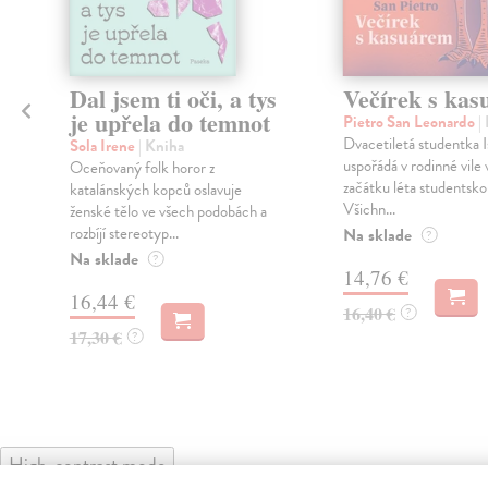
Dal jsem ti oči, a tys
Večírek s ka
je upřela do temnot
Pietro San Leonardo
|
Dvacetiletá studentka I
Sola Irene
| Kniha
uspořádá v rodinné vile 
Oceňovaný folk horor z
začátku léta studentsko
katalánských kopců oslavuje
Všichn...
ženské tělo ve všech podobách a
rozbíjí stereotyp...
Na sklade
?
Na sklade
?
14,76 €
16,44 €
16,40 €
?
17,30 €
?
High-contrast mode