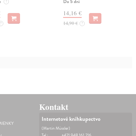
e
Do 5 dní
?
€
14,16 €
14,90 €
?
?
Kontakt
Internetové kníhkupectvo
IENKY
(Martin Müssler)
Tel.:
+421 948 161 216