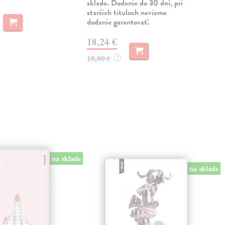
sklade. Dodanie do 30 dní, pri
Na 
starších tituloch nevieme
dodanie garantovať.
12
13,
18,24 €
18,80 €
?
na sklade
na sklade