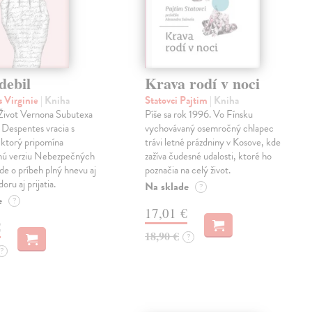
debil
Krava rodí v noci
 Virginie
| Kniha
Statovci Pajtim
| Kniha
i Život Vernona Subutexa
Píše sa rok 1996. Vo Fínsku
e Despentes vracia s
vychovávaný osemročný chlapec
ktorý pripomína
trávi letné prázdniny v Kosove, kde
snú verziu Nebezpečných
zažíva čudesné udalosti, ktoré ho
Ide o príbeh plný hnevu aj
poznačia na celý život.
oru aj prijatia.
Na sklade
?
e
?
17,01 €
€
18,90 €
?
?