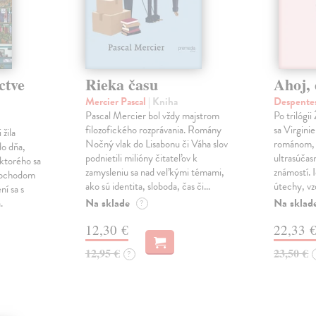
ctve
Rieka času
Ahoj, 
Mercier Pascal
| Kniha
Despentes
Pascal Mercier bol vždy majstrom
Po trilógi
filozofického rozprávania. Romány
sa Virgini
žila
Nočný vlak do Lisabonu či Váha slov
románom, 
do dňa,
podnietili milióny čitateľov k
ultrasúča
 ktorého sa
zamysleniu sa nad veľkými témami,
známostí. 
imochodom
ako sú identita, sloboda, čas či…
útechy, vzd
ní sa s
Na sklade
Na sklad
.
?
12,30 €
22,33 
12,95 €
23,50 €
?