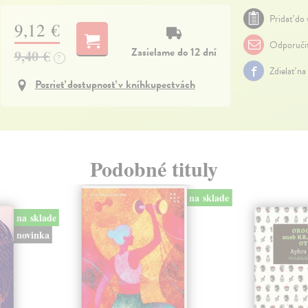
Pridať do 
9,12 €
Odporuči
Zasielame do 12 dní
9,40 €
?
Zdielať na
Pozrieť dostupnosť v kníhkupectvách
Podobné tituly
na sklade
na sklade
novinka