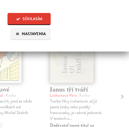
 aj:
SÚHLASÍM
na sklade
NASTAVENIA
ové
Ianus tří tváří
Tá
Ži
al
| Kniha
Linhartová Věra
| Kniha
acích, jimiž se nikdo
Tvorba Věry Linhartové, ať již
Zel
povídkách své
psaná česky nebo později
Nik
ky Michal Skalník
francouzsky, je vzácně jednotná.
stan
V textech o...
Vít
kate
Dodávateľ nemá titul na
?