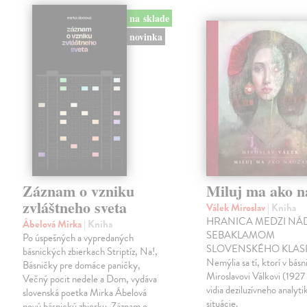
na sklade
novinka
Záznam o vzniku
Miluj ma ako n
zvláštneho sveta
Válek Miroslav
| Kniha
HRANICA MEDZI NÁ
Ábelová Mirka
| Kniha
SEBAKLAMOM
Po úspešných a vypredaných
SLOVENSKÉHO KLASI
básnických zbierkach Striptíz, Na!,
Nemýlia sa tí, ktorí v básn
Básničky pre domáce paničky,
Miroslavovi Válkovi (1927
Večný pocit nedele a Dom, vydáva
vidia deziluzívneho analyti
slovenská poetka Mirka Ábelová
situácie.
novú básnickú zbierku. Záznam o