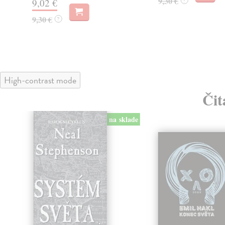
9,30 €
?
9,02 €
9,30 €
?
High-contrast mode
Čit
na sklade