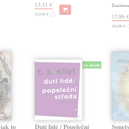
13,21 €
Zasielame
13,90 €
?
17,86 
18,80 €
na sklade
jak to
Dutí lidé / Popeleční
Sonety