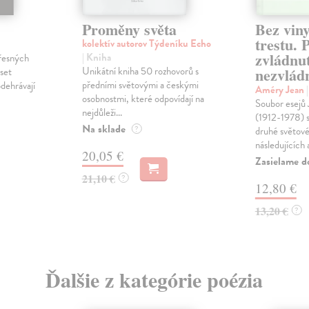
Proměny světa
Bez viny
trestu. 
kolektív autorov Týdeníku Echo
zvládnut
| Kniha
řesných
Unikátní kniha 50 rozhovorů s
nezvlád
eset
předními světovými a českými
odehrávají
Améry Jean
osobnostmi, které odpovídají na
Soubor esejů
nejdůleži...
(1912-1978) s
Na sklade
?
druhé světové 
následujících a
20,05 €
Zasielame d
21,10 €
?
12,80 €
13,20 €
?
Ďalšie z kategórie poézia