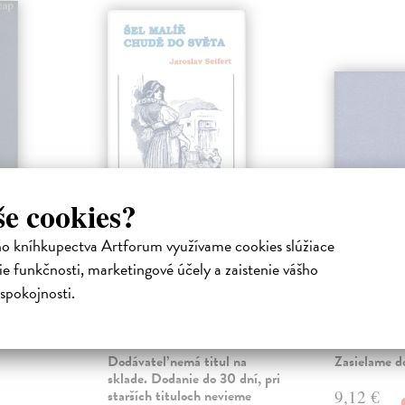
še cookies?
ěta
Šel malíř chudě do
Druhý d
ho kníhkupectva Artforum využívame cookies slúžiace
světa
světa
a
o básníka
e funkčnosti, marketingové účely a zaistenie vášho
Seifert Jaroslav
| Kniha
Malijevský I
) sestává
Jedna z nejčtenějších a
Druhá sbírka 
spokojnosti.
a
nejoblíbenějších básnických
fotografa Igo
sbírek Jaroslava Seiferta. Sbírka
své texty nech
veršů, které b...
z...
Dodávateľ nemá titul na
Zasielame d
sklade. Dodanie do 30 dní, pri
starších tituloch nevieme
9,12 €