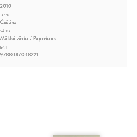
2010
JAZYK
Čeština
VÄZBA
Mäkká väzba / Paperback
EAN
9788087048221