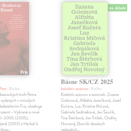
na sklade
Básne SK/CZ 2025
Petr
| Kniha
kolektív autorov
| Kniha
 básnických knih Petra
Kolektív autorov a autoriek: Zuzana
 vydaných v minulých
Goleinová, Alžběta Janečková, Josef
ladatelstvím Fra, obsahuje
Kučera, Luz, Kristína Mičová,
trozemí –Vybrané a nové
Gabriela Sedmáková, Jan Ševčík,
90–2005 (2005),
Tina Štěrbová, Jan Trtílek, Ondřej
básně (2013) a Herbář k
Novotný Zborník desiatich
ršímu…
najlepších…