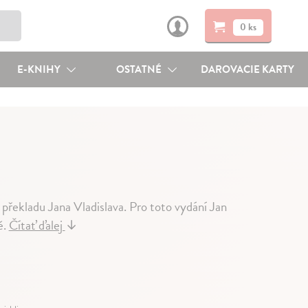
0 ks
E-KNIHY
OSTATNÉ
DAROVACIE KARTY
překladu Jana Vladislava. Pro toto vydání Jan
ě.
Čítať ďalej
↓