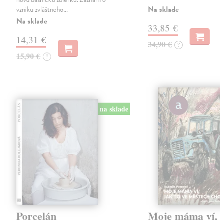
Na sklade
vzniku zvláštneho…
Na sklade
33,85 €
14,31 €
34,90 €
?
15,90 €
?
na sklade
Porcelán
Moje máma ví, 