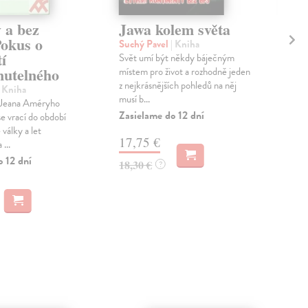
 a bez
Jawa kolem světa
Me
Pokus o
zr
Suchý Pavel
| Kniha
í
př
Svět umí být někdy báječným
nutelného
Ba
místem pro život a rozhodně jeden
z nejkrásnějších pohledů na něj
| Kniha
Sta
musí b...
 Jeana Améryho
Jed
Zasielame do 12 dní
e vrací do období
souč
války a let
této
17,75 €
 ...
mela
o 12 dní
Zas
18,30 €
?
2,
2,8