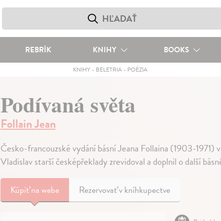
REBRÍK
KNIHY
BOOKS
KNIHY
-
BELETRIA
-
POÉZIA
Podívaná světa
Follain Jean
Česko-francouzské vydání básní Jeana Follaina (1903-1971) v 
Vladislav starší česképřeklady zrevidoval a doplnil o další básn
Kúpiť
na webe
Rezervovať v kníhkupectve