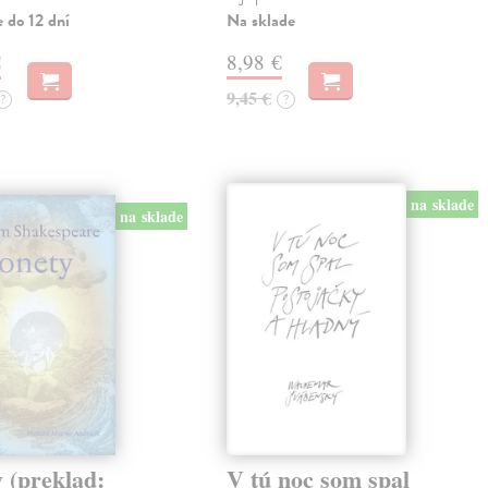
 do 12 dní
Na sklade
€
8,98 €
9,45 €
?
?
na sklade
na sklade
 (preklad:
V tú noc som spal