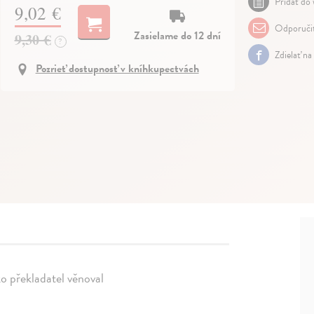
Pridať do 
9,02 €
Odporuči
Zasielame do 12 dní
9,30 €
?
Zdielať na
Pozrieť dostupnosť v kníhkupectvách
ako překladatel věnoval