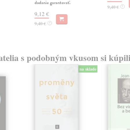
dodanie garantovať.
9,40 €
?
9,12 €
9,40 €
?
atelia s podobným vkusom si kúpili
na sklade