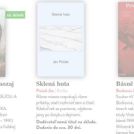
na sklade
aozaj
Sklená huta
Básně
Púček Ján
| Kniha
Borkovec 
DEJOU A
Rôzne miesta rozprávajú rôzne
Soubor tří
príbehy, stačí rozhrnúť zem a čítať.
Borkovce,
KA.
Kdekoľvek sa pozrieme, nájdeme
letech nak
ikovi
jazvy po dotyku s dejinami.
tituly Vni
 – 1991)
básně 19
Dodávateľ nemá titul na sklade.
ka ľudskej
Milostné 
Dodanie do cca. 30 dní.
čemusi ho