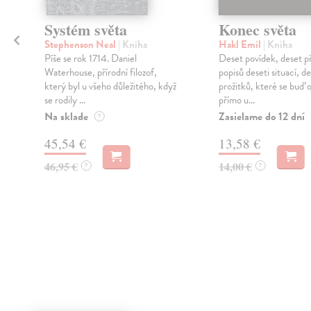
Systém světa
Konec světa
Stephenson Neal
| Kniha
Hakl Emil
| Kniha
Píše se rok 1714. Daniel
Deset povídek, deset p
Waterhouse, přírodní filozof,
popisů deseti situací, d
který byl u všeho důležitého, když
prožitků, které se buď 
se rodily ...
přímo u...
i
Na sklade
Zasielame do 12 dní
?
45,54 €
13,58 €
46,95 €
14,00 €
?
?