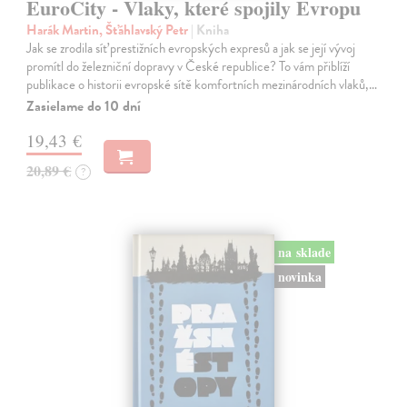
EuroCity - Vlaky, které spojily Evropu
Harák Martin, Šťáhlavský Petr
| Kniha
Jak se zrodila síť prestižních evropských expresů a jak se její vývoj
promítl do železniční dopravy v České republice? To vám přiblíží
publikace o historii evropské sítě komfortních mezinárodních vlaků,…
Zasielame do 10 dní
19,43 €
20,89 €
?
na sklade
novinka