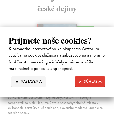
české dejiny
na sklade
Príjmete naše cookies?
K prevádzke internetového kníhkupectva Artforum
využívame cookies slúžiace na zabezpečenie a meranie
funkčnosti, marketingové účely a zaistenie vášho
maximálneho pohodlia a spokojnosti.
NASTAVENIA
SÚHLASÍM
Studne mútne
Getting Peter
| Kniha
Sú ikonickými postavami našej kultúry. Postavili im sochy a
pomenovali po nich ulice, majú svoje nespochybniteľné miesto v
lexikónoch literatúry aj učebniciach, slovenské moderné umenie sa
bez nich nedá…