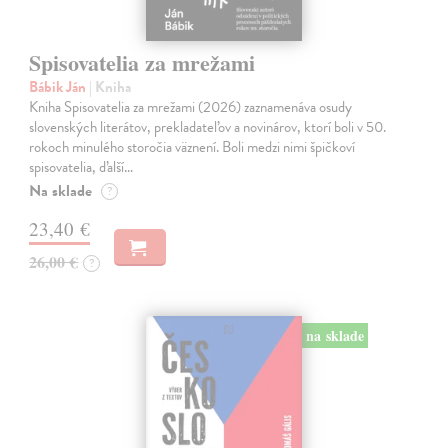
Spisovatelia za mrežami
Bábik Ján
| Kniha
Kniha Spisovatelia za mrežami (2026) zaznamenáva osudy
slovenských literátov, prekladateľov a novinárov, ktorí boli v 50.
rokoch minulého storočia väznení. Boli medzi nimi špičkoví
spisovatelia, ďalší…
Na sklade
?
23,40 €
26,00 €
?
na sklade