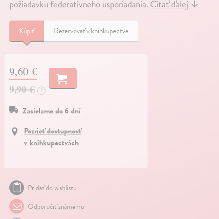
požiadavku federatívneho usporiadania.
Čítať ďalej
↓
Kúpiť
Rezervovať v kníhkupectve
9,60 €
9,90 €
?
Zasielame do 6 dní
Pozrieť dostupnosť
v kníhkupectvách
Pridať do wishlistu
Odporučiť známemu