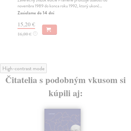
Záverečný zväzok edície Pramene približuje udalosti od
Ďal
novembra 1989 do konca roku 1992, ktorý ukonč...
Slo
Zasielame do 14 dní
Za
15,20 €
14
16,00 €
15
?
High-contrast mode
Čitatelia s podobným vkusom si
kúpili aj: