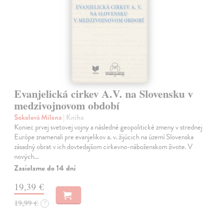
Evanjelická cirkev A.V. na Slovensku v
medzivojnovom období
Sokolová Milena
| Kniha
Koniec prvej svetovej vojny a následné geopolitické zmeny v strednej
Európe znamenali pre evanjelikov a. v. žijúcich na území Slovenska
zásadný obrat v ich dovtedajšom cirkevno-náboženskom živote. V
nových…
Zasielame do 14 dní
19,39 €
19,99 €
?