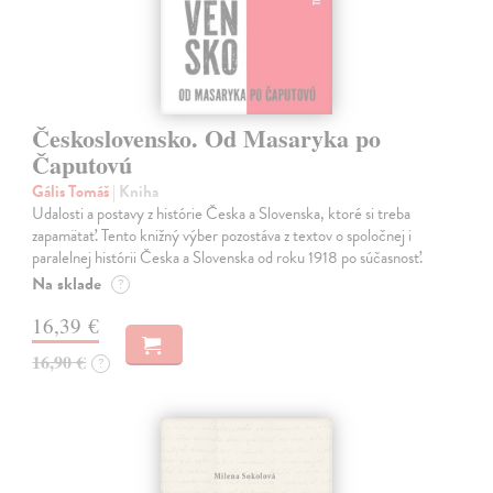
Československo. Od Masaryka po
Čaputovú
Gális Tomáš
| Kniha
Udalosti a postavy z histórie Česka a Slovenska, ktoré si treba
zapamätať. Tento knižný výber pozostáva z textov o spoločnej i
paralelnej histórii Česka a Slovenska od roku 1918 po súčasnosť.
Na sklade
?
16,39 €
16,90 €
?