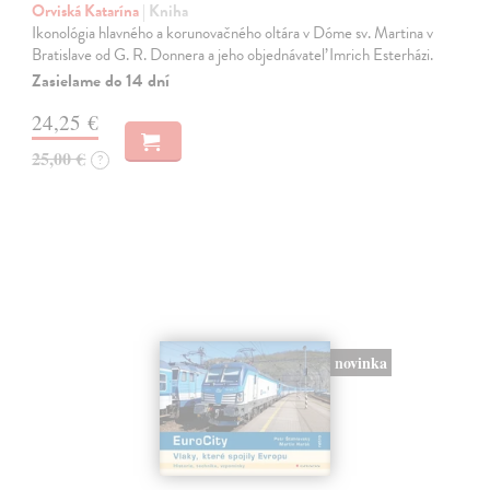
Orviská Katarína
| Kniha
Ikonológia hlavného a korunovačného oltára v Dóme sv. Martina v
Bratislave od G. R. Donnera a jeho objednávateľ Imrich Esterházi.
Zasielame do 14 dní
24,25 €
25,00 €
?
novinka