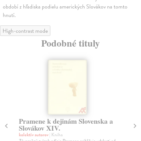
období z hľadiska podielu amerických Slovákov na tomto
hnutí.
High-contrast mode
Podobné tituly
Pramene k dejinám Slovenska a
P
Slovákov XIV.
S
kolektív autorov
| Kniha
kol