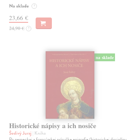
Na sklade
?
23,66 €
24,90 €
?
na sklade
Historické nápisy a ich nosiče
Šedivý Juraj
| Kniha
Po nemeckej a francúzskej príručke epigrafie (historickej disciplíny