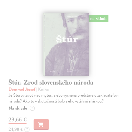
na sklade
Štúr. Zrod slovenského národa
Demmel József
| Kniha
Je Štúrov život viac mýtus, alebo vysnená predstava o zakladateľovi
národa? Ako to v skutočnosti bolo s eho vzťahmi a láskou?
Na sklade
?
23,66 €
24,90 €
?