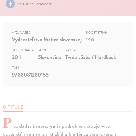
Zdielať na Facebooku
VYDAVATEĽ
POČET STRÁN
Vydavateľstvo Matice slovenskej
146
ROK VYDANIA
JAZYK
VÄZBA
2011
Slovenčina
Tvrdá väzba / Hardback
EAN
9788081280153
O TITULE
P
redkladaná monografia podrobne mapuje vývoj
slovenského autonomistického hnutia vo vymedzenom