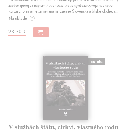
zaoberajúcej sa nápismi) vychádza tretia syntéza vývoja nápisovej
kultúry, primárne zameraná na územie Slovenska a blízke okolie, s…
Na sklade
?
28,30 €
novinka
V službách štátu, cirkvi, vlastného rodu