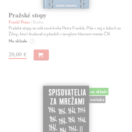
Pražské stopy
Frankl Peter
| Kniha
Pražské stopy sa volá nová kniha Petra Frankla. Píše v nej o židoch zo
Žiliny, ktorí študovali a pôsobili v terajšom hlavnom meste ČR.
Na sklade
?
20,00 €
na sklade
novinka