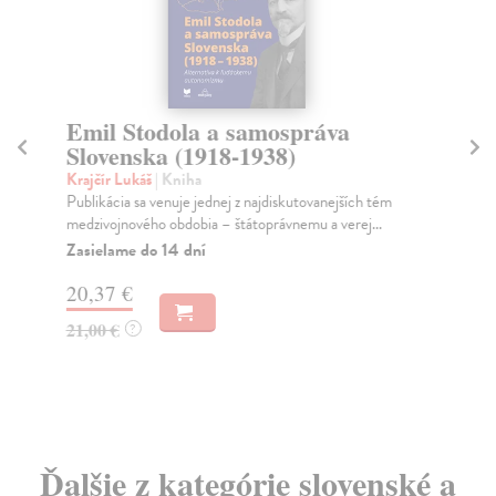
Emil Stodola a samospráva
E
Slovenska (1918-1938)
Šm
Zbi
Krajčír Lukáš
| Kniha
dne
Publikácia sa venuje jednej z najdiskutovanejších tém
k...
medzivojnového obdobia – štátoprávnemu a verej...
Na
Zasielame do 14 dní
20
20,37 €
21
21,00 €
?
Ďalšie z kategórie slovenské a