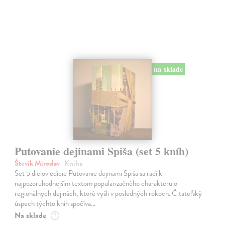
na sklade
Putovanie dejinami Spiša (set 5 kníh)
Števík Miroslav
| Kniha
Set 5 dielov edície Putovanie dejinami Spiša sa radí k
najpozoruhodnejším textom popularizačného charakteru o
regionálnych dejinách, ktoré vyšli v posledných rokoch. Čitateľský
úspech týchto kníh spočíva…
Na sklade
?