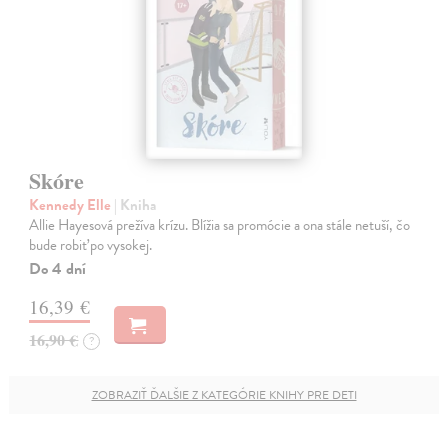
Skóre
Kennedy Elle
| Kniha
Allie Hayesová prežíva krízu. Blížia sa promócie a ona stále netuší, čo
bude robiť po vysokej.
Do 4 dní
16,39 €
16,90 €
?
ZOBRAZIŤ ĎALŠIE Z KATEGÓRIE KNIHY PRE DETI