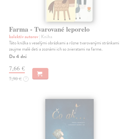
Farma - Tvarované leporelo
kolektív autorov
| Kniha
Táto knižka s veselými obrázkami a rôzne tvarovanými stránkami
zaujme malé deti a zoznámi ich so zvieratami na farme.
Do 4 dní
7,66 €
7,90 €
?