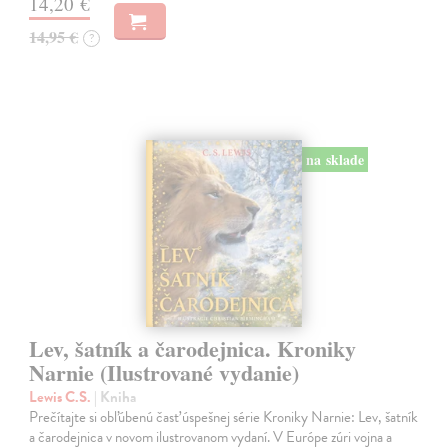
14,20 €
14,95 €
?
na sklade
Lev, šatník a čarodejnica. Kroniky
Narnie (Ilustrované vydanie)
Lewis C.S.
| Kniha
Prečítajte si obľúbenú časť úspešnej série Kroniky Narnie: Lev, šatník
a čarodejnica v novom ilustrovanom vydaní. V Európe zúri vojna a