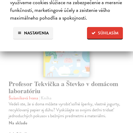
využívame cookies slúžiace na zabezpečenie a meranie
funkčnosti, marketingové účely a zaistenie vášho
maximálneho pohodlia a spokojnosti.
na sklade
NASTAVENIA
SÚHLASÍM
Profesor Tekvička a Števko v domácom
laboratóriu
Šušaníková Ivana
| Kniha
Vedeli ste, že si doma môžete vyrobiť soľné šperky, vlastné jogurty,
recyklovaný papier aj dúhu? Vyskúšajte so svojimi deťmi tridsať
jednoduchých pokusov s bežnými predmetmi a materiálmi.
Na sklade