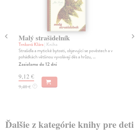
Malý strašidelník
N
Trnková Klára
| Kniha
Trn
Strašidla a mytické bytosti, objevující se pověstech a v
V k
pohádkách většinou vyvolávají děs a hrůzu, ...
pro
Zasielame do 12 dní
Za
9,12 €
9,
9,40 €
9,
?
Ďalšie z kategórie knihy pre deti