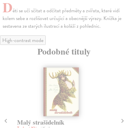
D
ěti se učí sčítat a odčítat předměty a zvířata, které vidí
kolem sebe a rozlišovat určující a obecnější výrazy. Knížka je
sestavena ze starých ilustrací a koláží z pohlednic.
High-contrast mode
Podobné tituly
Malý strašidelník
N