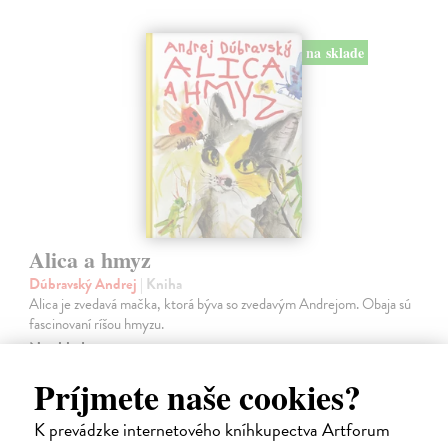
na sklade
Alica a hmyz
Dúbravský Andrej
| Kniha
Alica je zvedavá mačka, ktorá býva so zvedavým Andrejom. Obaja sú
fascinovaní ríšou hmyzu.
Na sklade
Príjmete naše cookies?
28,03 €
28,90 €
?
K prevádzke internetového kníhkupectva Artforum