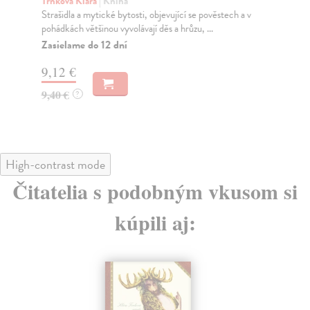
Trnková Klára
| Kniha
Trn
Strašidla a mytické bytosti, objevující se pověstech a v
V k
pohádkách většinou vyvolávají děs a hrůzu, ...
pro
Zasielame do 12 dní
Za
9,12 €
9,
9,40 €
9,
?
High-contrast mode
Čitatelia s podobným vkusom si
kúpili aj: