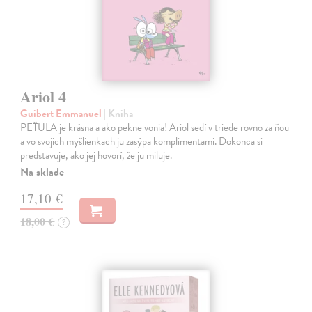
Ariol 4
Guibert Emmanuel
| Kniha
PEŤULA je krásna a ako pekne vonia! Ariol sedí v triede rovno za ňou
a vo svojich myšlienkach ju zasýpa komplimentami. Dokonca si
predstavuje, ako jej hovorí, že ju miluje.
Na sklade
17,10 €
18,00 €
?