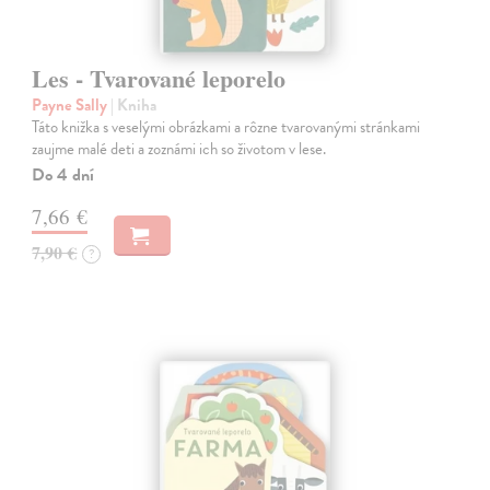
Les - Tvarované leporelo
Payne Sally
| Kniha
Táto knižka s veselými obrázkami a rôzne tvarovanými stránkami
zaujme malé deti a zoznámi ich so životom v lese.
Do 4 dní
7,66 €
7,90 €
?