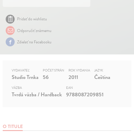
Pridať do wishlistu
Odporučiť známemu
Zdielať na Facebooku
VYDAVATEĽ
POČET STRÁN
ROK VYDANIA
JAZYK
Studio Trnka
56
2011
Čeština
VÄZBA
EAN
Tvrdá väzba / Hardback
9788087209851
O TITULE