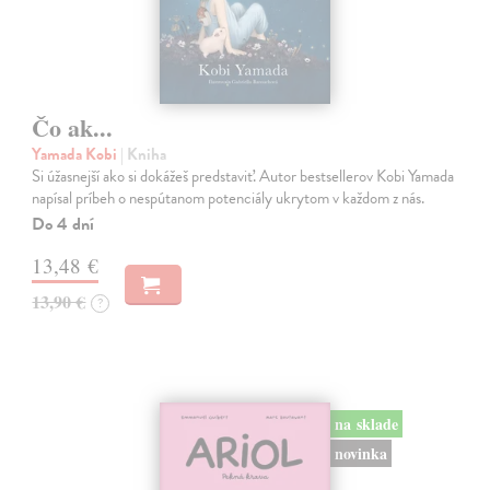
Čo ak...
Yamada Kobi
| Kniha
Si úžasnejší ako si dokážeš predstaviť. Autor bestsellerov Kobi Yamada
napísal príbeh o nespútanom potenciály ukrytom v každom z nás.
Do 4 dní
13,48 €
13,90 €
?
na sklade
novinka