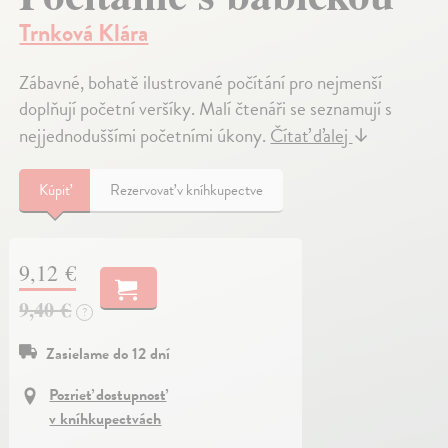
Trnková Klára
Zábavné, bohatě ilustrované počítání pro nejmenší
doplňují početní veršíky. Malí čtenáři se seznamují s
nejjednoduššími početními úkony.
Čítať ďalej
↓
Kúpiť
Rezervovať v kníhkupectve
9,12 €
9,40 €
?
Zasielame do 12 dní
Pozrieť dostupnosť
v kníhkupectvách