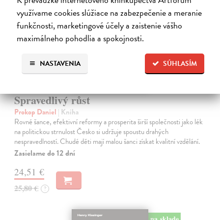
využívame cookies slúžiace na zabezpečenie a meranie
funkčnosti, marketingové účely a zaistenie vášho
maximálneho pohodlia a spokojnosti.
NASTAVENIA
SÚHLASÍM
Spravedlivý růst
Prokop Daniel
| Kniha
Rovné šance, efektivní reformy a prosperita širší společnosti jako lék
na politickou strnulost Česko si udržuje spoustu drahých
nespravedlností. Chudé děti mají malou šanci získat kvalitní vzdělání.
Zasielame do 12 dní
24,51 €
25,80 €
?
na sklade