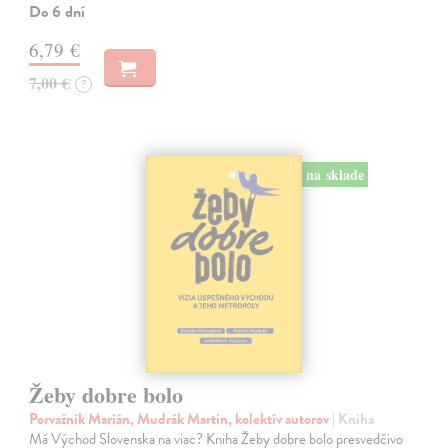
Do 6 dní
6,79 €
7,00 €
?
na sklade
Žeby dobre bolo
Porvažník Marián, Mudrák Martin, kolektív autorov
| Kniha
Má Východ Slovenska na viac? Kniha Žeby dobre bolo presvedčivo