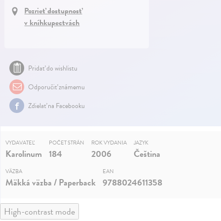
Pozrieť dostupnosť
v kníhkupectvách
Pridať do wishlistu
Odporučiť známemu
Zdielať na Facebooku
VYDAVATEĽ
POČET STRÁN
ROK VYDANIA
JAZYK
Karolinum
184
2006
Čeština
VÄZBA
EAN
Mäkká väzba / Paperback
9788024611358
High-contrast mode