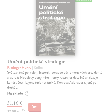
Umění politické strategie
Kissinger Henry
| Kniha
Světoznámý politolog, historik, poradce pěti amerických prezidentů
a laureát Nobelovy ceny míru Henry Kissinger detailně analyzuje
kariéru šesti legendárních státníků: Konrada Adenauera, jenž po
druhé…
Na sklade
?
31,16 €
32,80 €
?