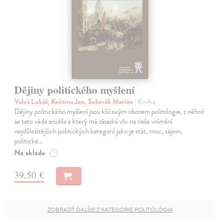
Dějiny politického myšlení
Valeš Lukáš, Květina Jan, Sekerák Marián
| Kniha
Dějiny politického myšlení jsou klíčovým oborem politologie, z něhož
se tato věda zrodila a který má zásadní vliv na naše vnímání
nejdůležitějších politických kategorií jako je stát, moc, zájem,
politické…
Na sklade
?
39,50 €
ZOBRAZIŤ ĎALŠIE Z KATEGÓRIE POLITOLÓGIA