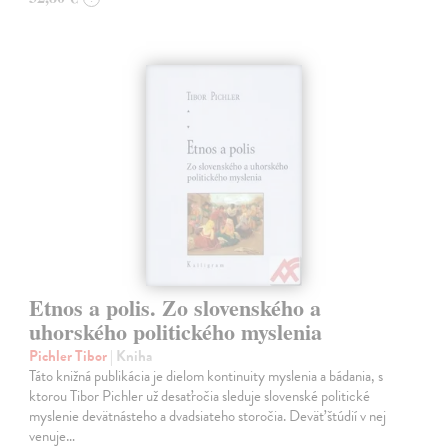
Etnos a polis. Zo slovenského a
uhorského politického myslenia
Pichler Tibor
| Kniha
Táto knižná publikácia je dielom kontinuity myslenia a bádania, s
ktorou Tibor Pichler už desaťročia sleduje slovenské politické
myslenie devätnásteho a dvadsiateho storočia. Deväť štúdií v nej
venuje…