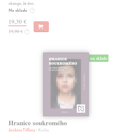
ukazuje, že áno.
Na sklade
?
19,30 €
19,90 €
?
na sklade
Hranice soukromého
Jenkins Tiffany
| Kniha