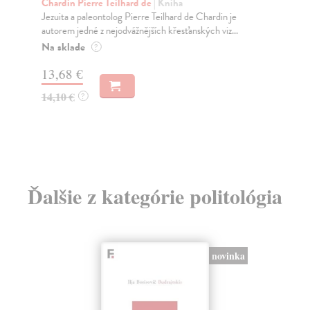
z
Chardin Pierre Teilhard de
| Kniha
dí
Jezuita a paleontolog Pierre Teilhard de Chardin je
autorem jedné z nejodvážnějších křesťanských viz...
Myd
Na sklade
Dět
?
(CA
13,68 €
Do
14,10 €
?
14
14
Ďalšie z kategórie politológia
novinka