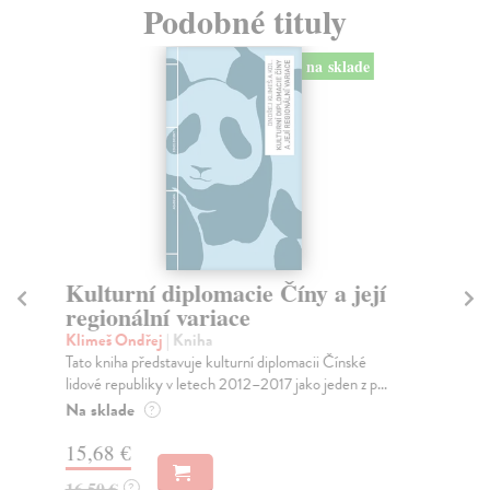
Podobné tituly
na sklade
Kulturní diplomacie Číny a její
Di
regionální variace
Bud
Kni
Klimeš Ondřej
| Kniha
ese
Tato kniha představuje kulturní diplomacii Čínské
lidové republiky v letech 2012–2017 jako jeden z p...
Do
dní
Na sklade
?
gar
15,68 €
12
16,50 €
?