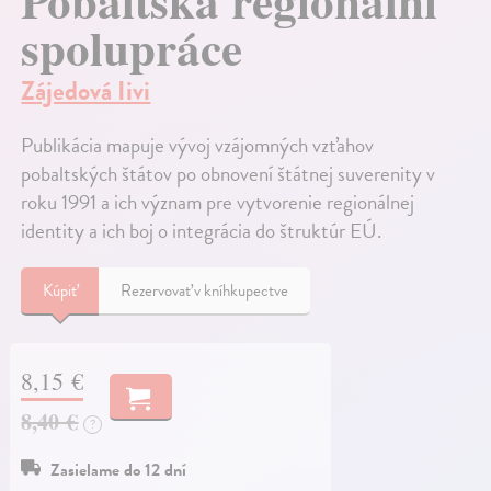
Pobaltská regionální
spolupráce
Zájedová Iivi
Publikácia mapuje vývoj vzájomných vzťahov
pobaltských štátov po obnovení štátnej suverenity v
roku 1991 a ich význam pre vytvorenie regionálnej
identity a ich boj o integrácia do štruktúr EÚ.
Kúpiť
Rezervovať v kníhkupectve
8,15 €
8,40 €
?
Zasielame do 12 dní