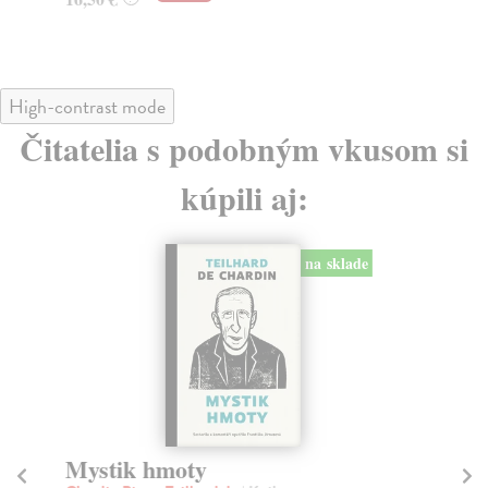
13
High-contrast mode
Čitatelia s podobným vkusom si
kúpili aj:
na sklade
Mystik hmoty
D