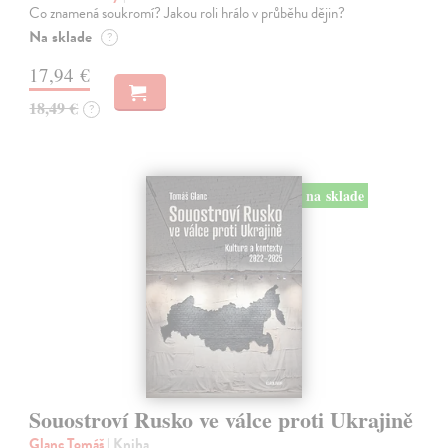
Co znamená soukromí? Jakou roli hrálo v průběhu dějin?
Na sklade
?
17,94 €
18,49 €
?
na sklade
Souostroví Rusko ve válce proti Ukrajině
Glanc Tomáš
| Kniha