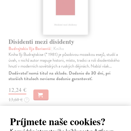
Disidenti mezi disidenty
Budrajtskis Ilja Borisovič
| Kniha
Kniha Ilji Budrajtskise (* 1981) je působivou mozaikou esejů, studií a
úvah, v nichž autor mapuje historii, místo, tradici a roli disidentského
hnutí v moderních sovětských a ruských dějinách. Nabízí však…
Dodávateľ nemá titul na sklade. Dodanie do 30 dní, pri
starších tituloch nevieme dodanie garantovať.
12,24 €
13,60 €
?
Príjmete naše cookies?
K prevádzke internetového kníhkupectva Artforum