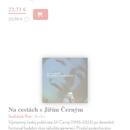
22,33 €
23,50 €
?
Na cestách s Jiřím Černým
Sedláček Petr
| Kniha
Významný český publicista Jiří Černý (1936-2023) po desetiletí
formoval hudební vkus několika generací. Proslul poslechovými