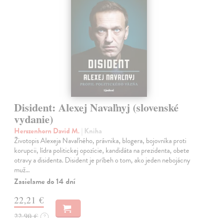
Disident: Alexej Navaľnyj (slovenské
vydanie)
Herszenhorn David M.
| Kniha
Životopis Alexeja Navaľného, právnika, blogera, bojovníka proti
korupcii, lídra politickej opozície, kandidáta na prezidenta, obete
otravy a disidenta. Disident je príbeh o tom, ako jeden nebojácny
muž…
Zasielame do 14 dní
22,21 €
22,90 €
?