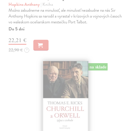
Hopkins Anthony
| Kniha
Možno zabudneme na minulosť, ale minulosť nezabudne na nás Sir
Anthony Hopkins sa narodil a vyrastal v krízových a vojnových časoch
vo waleskom oceliarskom mestečku Port Talbot.
Do 5 dní
22,21 €
22,90 €
?
na sklade