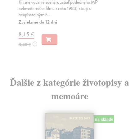
Knižné vydanie scenáru zatiaľ posledného MP
Na 
celovečerného filmu z roku 1983, ktorý s
sta
neopísateľným h...
Na
Zasielame do 12 dní
25
8,15 €
25
8,40 €
?
Ďalšie z kategórie životopisy a
memoáre
na sklade