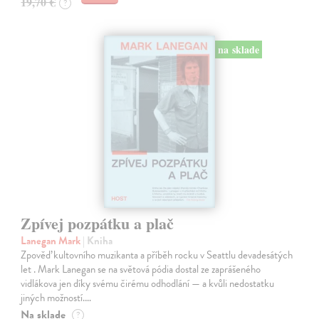
19,70 €
?
na sklade
Zpívej pozpátku a plač
Lanegan Mark
| Kniha
Zpověď kultovního muzikanta a příběh rocku v Seattlu devadesátých
let . Mark Lanegan se na světová pódia dostal ze zaprášeného
vidlákova jen díky svému čirému odhodlání — a kvůli nedostatku
jiných možností.…
Na sklade
?