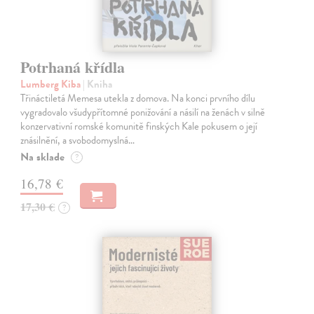
Potrhaná křídla
Lumberg Kiba
| Kniha
Třináctiletá Memesa utekla z domova. Na konci prvního dílu
vygradovalo všudypřítomné ponižování a násilí na ženách v silně
konzervativní romské komunitě finských Kale pokusem o její
znásilnění, a svobodomyslná…
Na sklade
?
16,78 €
17,30 €
?