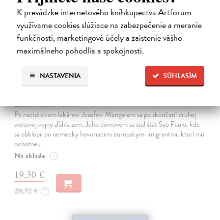
K prevádzke internetového kníhkupectva Artforum
využívame cookies slúžiace na zabezpečenie a meranie
funkčnosti, marketingové účely a zaistenie vášho
maximálneho pohodlia a spokojnosti.
NASTAVENIA
SÚHLASÍM
Tropické Bavorsko
Betina Anton
| Kniha
Po nacistickom lekárovi Josefovi Mengelem sa po skončení druhej
svetovej vojny zľahla zem. Jeho domovom sa stal štát Sao Paulo, kde
sa obklopil po nemecky hovoriacimi európskymi imigrantmi, ktorí mu
ochotne…
Na sklade
?
19,30 €
20,32 €
?