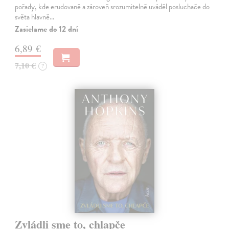
pořady, kde erudovaně a zároveň srozumitelně uváděl posluchače do
světa hlavně…
Zasielame do 12 dní
6,89 €
7,10 €
?
Zvládli sme to, chlapče