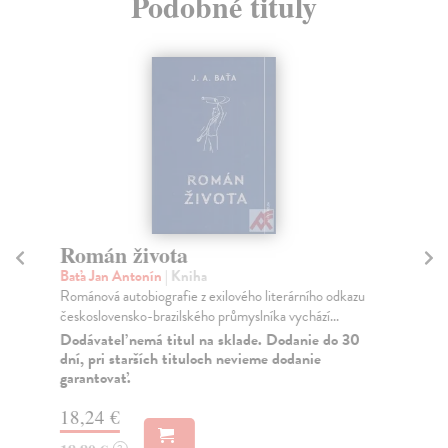
Podobné tituly
Román života
Z
Baťa Jan Antonín
| Kniha
Go
Románová autobiografie z exilového literárního odkazu
J. 
československo-brazilského průmyslníka vychází...
byl
Dodávateľ nemá titul na sklade. Dodanie do 30
Za
dní, pri starších tituloch nevieme dodanie
garantovať.
31
32
18,24 €