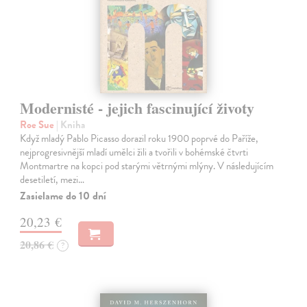
Modernisté - jejich fascinující životy
Roe Sue
| Kniha
Když mladý Pablo Picasso dorazil roku 1900 poprvé do Paříže,
nejprogresivnější mladí umělci žili a tvořili v bohémské čtvrti
Montmartre na kopci pod starými větrnými mlýny. V následujícím
desetiletí, mezi…
Zasielame do 10 dní
20,23 €
20,86 €
?