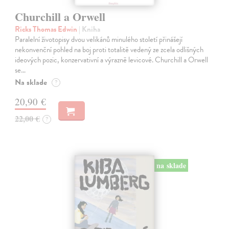
Churchill a Orwell
Ricks Thomas Edwin
| Kniha
Paralelní životopisy dvou velikánů minulého století přinášejí
nekonvenční pohled na boj proti totalitě vedený ze zcela odlišných
ideových pozic, konzervativní a výrazně levicové. Churchill a Orwell
se…
Na sklade
?
20,90 €
22,00 €
?
na sklade