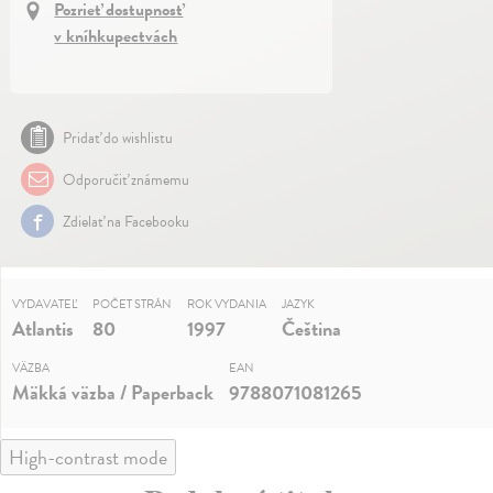
Pozrieť dostupnosť
v kníhkupectvách
Pridať do wishlistu
Odporučiť známemu
Zdielať na Facebooku
VYDAVATEĽ
POČET STRÁN
ROK VYDANIA
JAZYK
Atlantis
80
1997
Čeština
VÄZBA
EAN
Mäkká väzba / Paperback
9788071081265
High-contrast mode