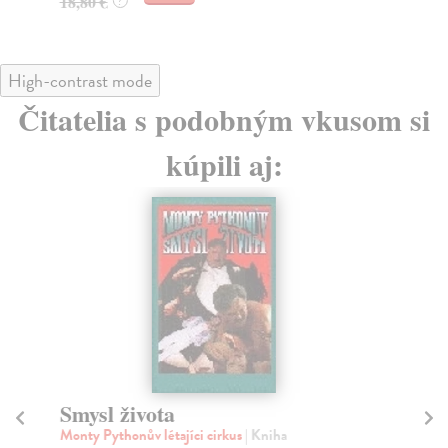
18,80 €
?
High-contrast mode
Čitatelia s podobným vkusom si
kúpili aj:
Smysl života
P
Monty Pythonův létajíci cirkus
| Kniha
kol