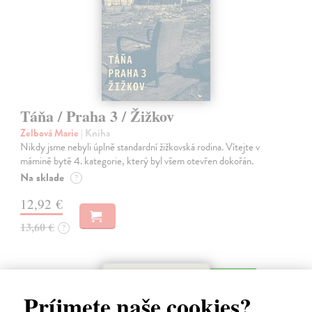
Táňa / Praha 3 / Žižkov
Zelbová Marie
| Kniha
Nikdy jsme nebyli úplně standardní žižkovská rodina. Vítejte v
mámině bytě 4. kategorie, který byl všem otevřen dokořán.
Na sklade
?
12,92 €
13,60 €
?
na sklade
Príjmete naše cookies?