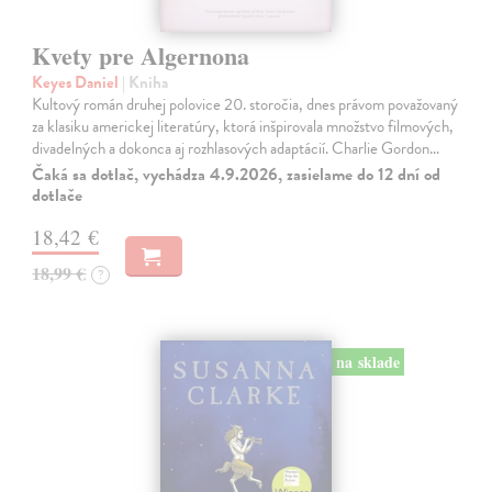
Kvety pre Algernona
Keyes Daniel
| Kniha
Kultový román druhej polovice 20. storočia, dnes právom považovaný
za klasiku americkej literatúry, ktorá inšpirovala množstvo filmových,
divadelných a dokonca aj rozhlasových adaptácií. Charlie Gordon…
Čaká sa dotlač, vychádza 4.9.2026, zasielame do 12 dní od
dotlače
18,42 €
18,99 €
?
na sklade