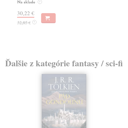
o k
Na sklade
?
Na
16,44 €
23
16,95 €
?
24
Ďalšie z kategórie fantasy / sci-fi