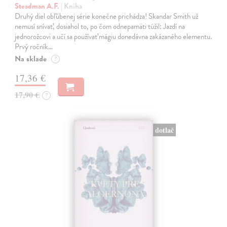
Steadman A.F.
| Kniha
Druhý diel obľúbenej série konečne prichádza! Skandar Smith už
nemusí snívať, dosiahol to, po čom odnepamäti túžil: Jazdí na
jednorožcovi a učí sa používať mágiu donedávna zakázaného elementu.
Prvý ročník…
Na sklade
?
17,36 €
17,90 €
?
dotlač