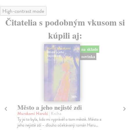
High-contrast mode
Čitatelia s podobným vkusom si
kúpili aj:
na sklade
Sociálne siete musia byť zničené
S
K
Marec Samo
| Kniha
Sociálne siete nám ubližujú ako jednotlivcom a kazia
Mik
medziľudské vzťahy, rozkladajú spoločnosť a def...
Mon