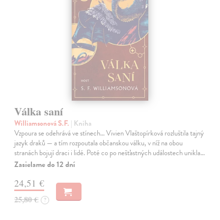
Válka saní
Williamsonová S.F.
| Kniha
Vzpoura se odehrává ve stínech… Vivien Vlaštopírková rozluštila tajný
jazyk draků — a tím rozpoutala občanskou válku, v níž na obou
stranách bojují draci i lidé. Poté co po nešťastných událostech unikla…
Zasielame do 12 dní
24,51 €
25,80 €
?