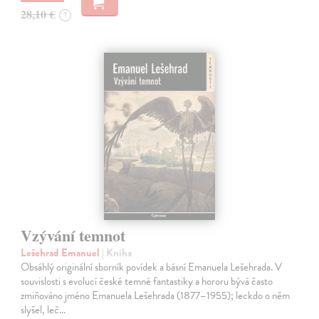
28,10 €
?
Vzývání temnot
Lešehrad Emanuel
| Kniha
Obsáhlý originální sborník povídek a básní Emanuela Lešehrada. V
souvislosti s evolucí české temné fantastiky a hororu bývá často
zmiňováno jméno Emanuela Lešehrada (1877–1955); leckdo o něm
slyšel, leč…