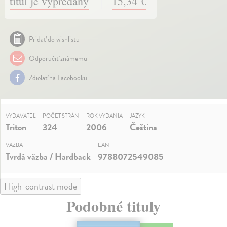
titul je vypredaný
15,34 €
Pridať do wishlistu
Odporučiť známemu
Zdielať na Facebooku
VYDAVATEĽ
POČET STRÁN
ROK VYDANIA
JAZYK
Triton
324
2006
Čeština
VÄZBA
EAN
Tvrdá väzba / Hardback
9788072549085
High-contrast mode
Podobné tituly