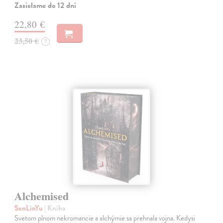
Zasielame do 12 dní
22,80 €
23,50 €
?
Alchemised
SenLinYu
| Kniha
Svetom plnom nekromancie a alchýmie sa prehnala vojna. Kedysi