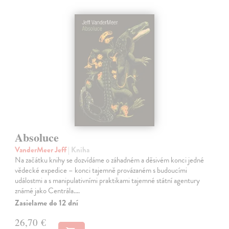
Absoluce
VanderMeer Jeff
| Kniha
Na začátku knihy se dozvídáme o záhadném a děsivém konci jedné
vědecké expedice – konci tajemně provázaném s budoucími
událostmi a s manipulativními praktikami tajemné státní agentury
známé jako Centrála.…
Zasielame do 12 dní
26,70 €