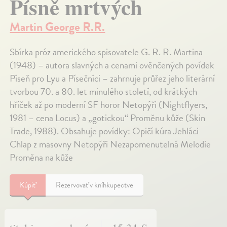
Písně mrtvých
Martin George R.R.
Sbírka próz amerického spisovatele G. R. R. Martina
(1948) – autora slavných a cenami ověnčených povídek
Píseň pro Lyu a Písečníci – zahrnuje průřez jeho literární
tvorbou 70. a 80. let minulého století, od krátkých
hříček až po moderní SF horor Netopýři (Nightflyers,
1981 – cena Locus) a „gotickou“ Proměnu kůže (Skin
Trade, 1988). Obsahuje povídky: Opičí kúra Jehláci
Chlap z masovny Netopýři Nezapomenutelná Melodie
Proměna na kůže
Kúpiť
Rezervovať v kníhkupectve