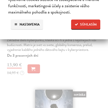
funkčnosti, marketingové účely a zaistenie vášho
maximálneho pohodlia a spokojnosti.
NASTAVENIA
SÚHLASÍM
Neuromant
Gibson William
| Kniha
Základné dielo kyberpunku, klasika sci-fi a jedna z najsilnejších vízií
budúcnosti. Matrix je svet vo svete, globálny konsenzus, prelud,
vyjadrenie každého jedného dátového bajtu v kyberpriestore.
Do 3 pracovných dní
13,90 €
14,95 €
?
novinka