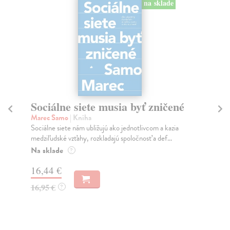
na sklade
Sociálne siete musia byť zničené
S
K
Marec Samo
| Kniha
Sociálne siete nám ubližujú ako jednotlivcom a kazia
Mik
medziľudské vzťahy, rozkladajú spoločnosť a def...
Mon
o k
Na sklade
?
Na
16,44 €
23
16,95 €
?
24