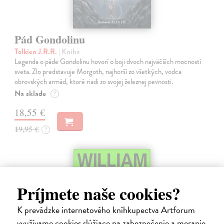
Pád Gondolinu
Tolkien J.R.R.
| Kniha
Legenda o páde Gondolinu hovorí o boji dvoch najväčších mocností
sveta. Zlo predstavuje Morgoth, najhorší zo všetkých, vodca
obrovských armád, ktoré riadi zo svojej železnej pevnosti.
Na sklade
?
18,55 €
19,95 €
?
Príjmete naše cookies?
K prevádzke internetového kníhkupectva Artforum
využívame cookies slúžiace na zabezpečenie a meranie