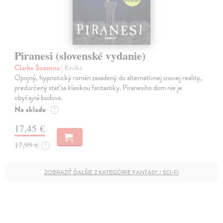
Piranesi (slovenské vydanie)
Clarke Susanna
| Kniha
Opojný, hypnotický román zasadený do alternatívnej snovej reality,
predurčený stať sa klasikou fantastiky. Piranesiho dom nie je
obyčajná budova.
Na sklade
?
17,45 €
17,99 €
?
ZOBRAZIŤ ĎALŠIE Z KATEGÓRIE FANTASY / SCI-FI