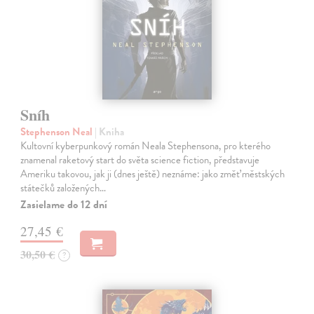
Sníh
Stephenson Neal
| Kniha
Kultovní kyberpunkový román Neala Stephensona, pro kterého
znamenal raketový start do světa science fiction, představuje
Ameriku takovou, jak ji (dnes ještě) neznáme: jako změť městských
státečků založených…
Zasielame do 12 dní
27,45 €
30,50 €
?