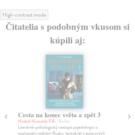
High-contrast mode
Čitatelia s podobným vkusom si
kúpili aj:
Cesta na konec světa a zpět 3
Po
Hrabal-Krondak F.R.
| Kniha
Vo
Literárně-politologický cestopis pojednávající o
Výp
současném reálném Rusku, tentokrát o autorových
zpr