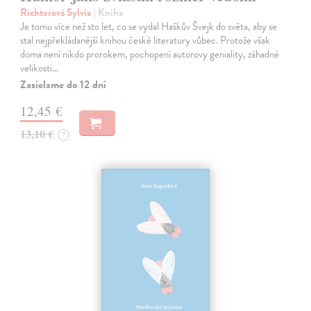
Richterová Sylvie
| Kniha
Je tomu více než sto let, co se vydal Haškův Švejk do světa, aby se
stal nejpřekládanější knihou české literatury vůbec. Protože však
doma není nikdo prorokem, pochopení autorovy geniality, záhadné
velikosti…
Zasielame do 12 dní
12,45 €
13,10 €
?