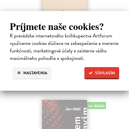
Príjmete naše cookies?
Pomalost
Kundera Milan
| Kniha
K prevádzke internetového kníhkupectva Artforum
Pomalost, chronologicky první ze čtyř románů Milana Kundery
využívame cookies slúžiace na zabezpečenie a meranie
napsaných francouzsky, vychází v českém překladu Anny
funkčnosti, marketingové účely a zaistenie vášho
Kareninové. Vydávání Kunderových románů v českém jazyce se
uzavírá.
maximálneho pohodlia a spokojnosti.
Na sklade
?
NASTAVENIA
SÚHLASÍM
14,73 €
15,50 €
?
na sklade