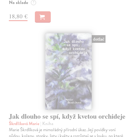
Na sklade
?
18,80 €
dotlač
Jak dlouho se spí, když kvetou orchideje
Škrdlíková Marie
| Kniha
Marie Škrdlíková je mimořádný přírodní úkaz. Její povídky voní
půdou, kořeny, stonky, listy i květy a rozrůstají se v louku, po které