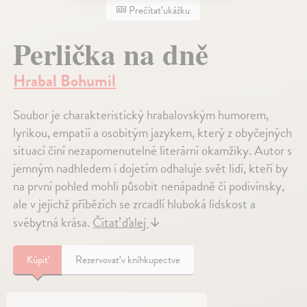
Prečítať ukážku
Perlička na dně
Hrabal Bohumil
Soubor je charakteristický hrabalovským humorem,
lyrikou, empatií a osobitým jazykem, který z obyčejných
situací činí nezapomenutelné literární okamžiky. Autor s
jemným nadhledem i dojetím odhaluje svět lidí, kteří by
na první pohled mohli působit nenápadně či podivínsky,
ale v jejichž příbězích se zrcadlí hluboká lidskost a
svébytná krása.
Čítať ďalej
↓
Kúpiť
Rezervovať v kníhkupectve