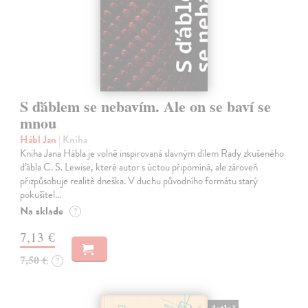
S ďáblem se nebavím. Ale on se baví se
mnou
Hábl Jan
| Kniha
Kniha Jana Hábla je volně inspirovaná slavným dílem Rady zkušeného
ďábla C. S. Lewise, které autor s úctou připomíná, ale zároveň
přizpůsobuje realitě dneška. V duchu původního formátu starý
pokušitel…
Na sklade
?
7,13 €
7,50 €
?