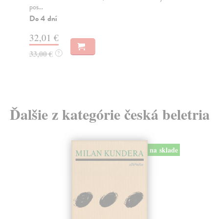
pos...
Port
Do 4 dní
Za
32,01 €
26
33,00 €
28
?
Ďalšie z kategórie česká beletria
na sklade