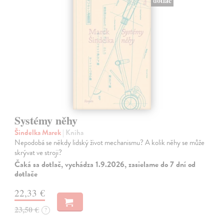
dotlač
Systémy něhy
Šindelka Marek
| Kniha
Nepodobá se někdy lidský život mechanismu? A kolik něhy se může
skrývat ve stroji?
Čaká sa dotlač, vychádza 1.9.2026, zasielame do 7 dní od
dotlače
22,33 €
23,50 €
?