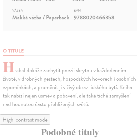
VÄZBA
EAN
Mäkká väzba / Paperback
9788020466358
O TITULE
H
rabal dokáže zachytit poezii skrytou v každodenním
životě, v drobných gestech, hospodských hovorech i osobních
vzpomínkách, a proměnit ji v živý obraz lidského bytí. Kniha
tak nabízí nejen úsměv a pobavení, ale také tiché zamyšlení
nad hodnotou často přehlížených světů.
High-contrast mode
Podobné tituly