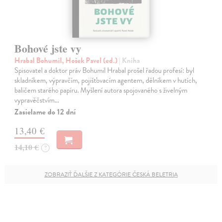
Bohové jste vy
Hrabal Bohumil, Hošek Pavel (ed.)
| Kniha
Spisovatel a doktor práv Bohumil Hrabal prošel řadou profesí: byl
skladníkem, výpravčím, pojišťovacím agentem, dělníkem v hutích,
baličem starého papíru. Myšlení autora spojovaného s živelným
vypravěčstvím…
Zasielame do 12 dní
13,40 €
14,10 €
?
ZOBRAZIŤ ĎALŠIE Z KATEGÓRIE ČESKÁ BELETRIA