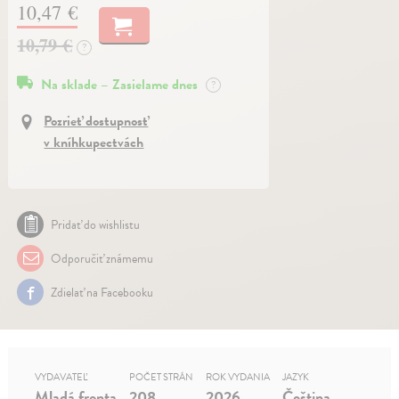
10,47 €
10,79 €
?
Na sklade – Zasielame dnes
?
Pozrieť dostupnosť
v kníhkupectvách
Pridať do wishlistu
Odporučiť známemu
Zdielať na Facebooku
VYDAVATEĽ
POČET STRÁN
ROK VYDANIA
JAZYK
Mladá fronta
208
2026
Čeština