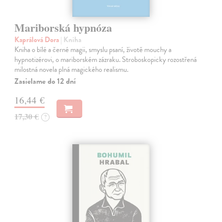
Mariborská hypnóza
Kaprálová Dora
| Kniha
Kniha o bílé a černé magii, smyslu psaní, životě mouchy a
hypnotizérovi, o mariborském zázraku. Stroboskopicky rozostřená
milostná novela plná magického realismu.
Zasielame do 12 dní
16,44 €
17,30 €
?