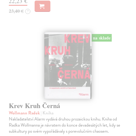
22,23 €
23,40 €
?
na sklade
Krev Kruh Černá
Wollmann Radek
| Kniha
Nakladatelství Alarm vydává druhou prozaickou knihu. Kniha od
Radka Wollmanna je návratem do konce devadesátých let, kdy se
subkultury po svém vypořádávaly s porevolučním chaosem.