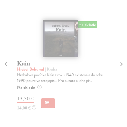
na sklade
Kain
R
Hrabal Bohumil
| Kniha
Hr
Hrabalova povídka Kain z roku 1949 existovala do roku
Sou
1990 pouze ve strojopisu. Pro autora a jeho př...
pov
stol
Na sklade
?
Za
13,30 €
15
14,00 €
?
16