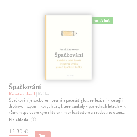
na sklade
Špačkování
Kroutvor Josef
| Kniha
Špačkování je souborem bezmála padesáti glos, reflexí, mikroesejí i
drobných vzpomínkových črt, které vznikaly v posledních letech – k
různým společenským i literárním příležitostem a z radosti ze čtení…
Na sklade
?
13,30 €