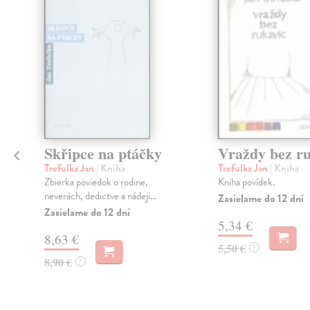
Skřipce na ptáčky
Vraždy bez ru
Trefulka Jan
| Kniha
Trefulka Jan
| Kniha
Zbierka poviedok o rodine,
Kniha povídek.
neverách, dedictve a nádeji...
Zasielame do 12 dní
Zasielame do 12 dní
5,34 €
8,63 €
5,50 €
?
8,90 €
?