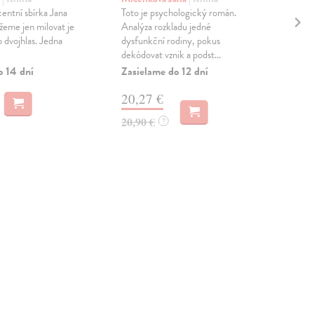
entní sbírka Jana
Toto je psychologický román.
Vol
eme jen milovat je
Analýza rozkladu jedné
Co 
 dvojhlas. Jedna
dysfunkční rodiny, pokus
vál
dekódovat vznik a podst...
Žida
Rusi
o 14 dní
Zasielame do 12 dní
Zas
20,27 €
9,
20,90 €
?
10,