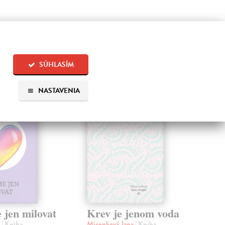
 aj:
SÚHLASÍM
NASTAVENIA
jen milovat
Krev je jenom voda
Ch
Kr
n
| Kniha
Micenková Jana
| Kniha