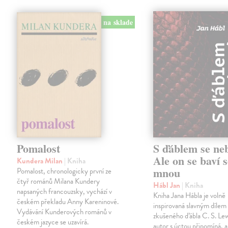
na sklade
Pomalost
S ďáblem se ne
Ale on se baví s
Kundera Milan
| Kniha
mnou
Pomalost, chronologicky první ze
čtyř románů Milana Kundery
Hábl Jan
| Kniha
napsaných francouzsky, vychází v
Kniha Jana Hábla je volně
českém překladu Anny Kareninové.
inspirovaná slavným díle
Vydávání Kunderových románů v
zkušeného ďábla C. S. Lew
českém jazyce se uzavírá.
autor s úctou připomíná, a