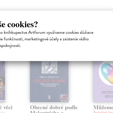
še cookies?
atelia s podobným vkusom si kúpili
ho kníhkupectva Artforum využívame cookies slúžiace
e funkčnosti, marketingové účely a zaistenie vášho
spokojnosti.
na sklade
 věci
Obecné dobré podle
Můžeme 
Melantricha a
niha
Spěváček Ja