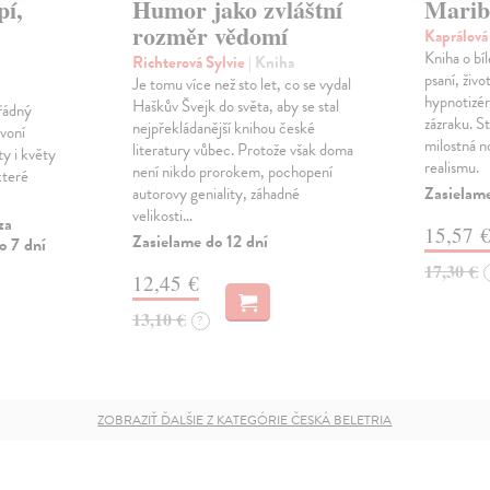
pí,
Humor jako zvláštní
Marib
rozměr vědomí
Kaprálov
Kniha o bí
Richterová Sylvie
| Kniha
psaní, živ
Je tomu více než sto let, co se vydal
hypnotizé
Haškův Švejk do světa, aby se stal
řádný
zázraku. S
nejpřekládanější knihou české
 voní
milostná n
literatury vůbec. Protože však doma
ty i květy
realismu.
není nikdo prorokem, pochopení
které
Zasielame
autorovy geniality, záhadné
velikosti…
za
15,57 
Zasielame do 12 dní
o 7 dní
17,30 €
12,45 €
13,10 €
?
ZOBRAZIŤ ĎALŠIE Z KATEGÓRIE ČESKÁ BELETRIA