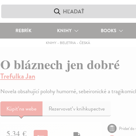
REBRÍK
KNIHY
BOOKS
KNIHY
-
BELETRIA
-
ČESKÁ
O bláznech jen dobré
Trefulka Jan
Novela obsahující polohy humorné, sebeironické a tragikomic
Kúpiť
na webe
Rezervovať v kníhkupectve
Pridať do 
5,34 €