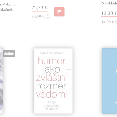
Na sklad
ka. V duchu
22,33 €
pokušitel…
13,30 
23,50 €
?
14,00 €
dotlač