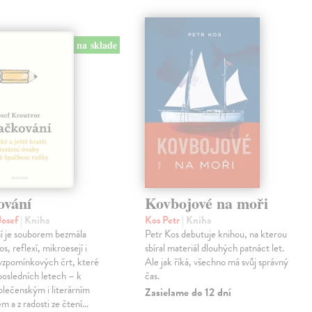
na sklade
ování
Kovbojové na moři
Josef
| Kniha
Kos Petr
| Kniha
í je souborem bezmála
Petr Kos debutuje knihou, na kterou
os, reflexí, mikroesejí i
sbíral materiál dlouhých patnáct let.
vzpomínkových črt, které
Ale jak říká, všechno má svůj správný
 posledních letech – k
čas.
lečenským i literárním
Zasielame do 12 dní
em a z radosti ze čtení…