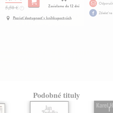
Odporuči
Zasielame do 12 dní
5,50 €
?
Zdielať na
Pozrieť dostupnosť v kníhkupectvách
Podobné tituly