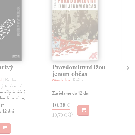
rtvý
Pravdomluvní lžou
Ch
jenom občas
se
el
| Kniha
Marek Ivo
| Kniha
Kad
ejetonů volně
Sou
ředešlý úspěšný
se 
Zasielame do 12 dní
ne. K babičce,
mezi
pr...
smu
10,38 €
o 12 dní
Zas
10,70 €
?
9,
9,4