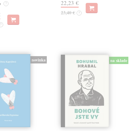
22,23 €
e
?
23,40 €
?
€
?
novinka
na sklade