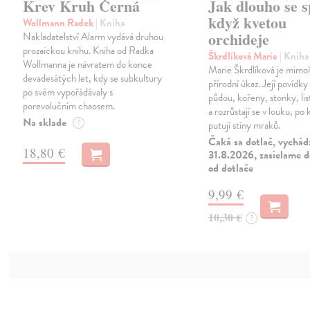
Krev Kruh Černá
Jak dlouho se s
když kvetou
Wollmann Radek
| Kniha
orchideje
Nakladatelství Alarm vydává druhou
prozaickou knihu. Kniha od Radka
Škrdlíková Marie
| Kniha
Wollmanna je návratem do konce
Marie Škrdlíková je mimo
devadesátých let, kdy se subkultury
přírodní úkaz. Její povídky
po svém vypořádávaly s
půdou, kořeny, stonky, lis
porevolučním chaosem.
a rozrůstají se v louku, po 
Na sklade
?
putují stíny mraků.
Čaká sa dotlač, vychád
18,80 €
31.8.2026, zasielame d
od dotlače
9,99 €
10,30 €
?