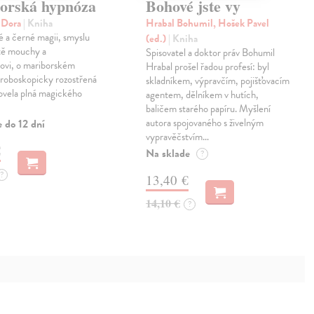
orská hypnóza
Bohové jste vy
á Dora
| Kniha
Hrabal Bohumil, Hošek Pavel
lé a černé magii, smyslu
(ed.)
| Kniha
otě mouchy a
Spisovatel a doktor práv Bohumil
rovi, o mariborském
Hrabal prošel řadou profesí: byl
troboskopicky rozostřená
skladníkem, výpravčím, pojišťovacím
ovela plná magického
agentem, dělníkem v hutích,
baličem starého papíru. Myšlení
autora spojovaného s živelným
 do 12 dní
vypravěčstvím…
€
Na sklade
?
?
13,40 €
14,10 €
?