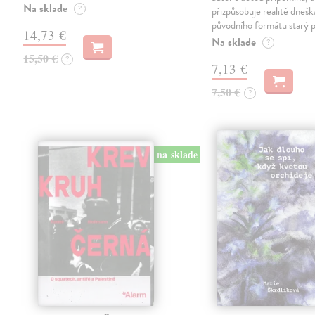
Na sklade
?
přizpůsobuje realitě dneš
původního formátu starý 
14,73 €
Na sklade
?
15,50 €
?
7,13 €
7,50 €
?
na sklade