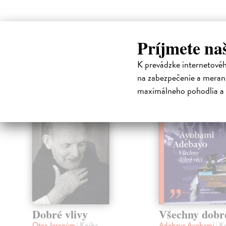
Príjmete na
High-contrast mode
Čit
K prevádzke internetové
na zabezpečenie a merani
maximálneho pohodlia a 
na sklade
Dobré vlivy
Všechny dobré
Otec Jeroným
| Kniha
Adebayo Ayobami
| K