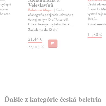
Veleslavínů
eobyčejně
Druhá adolesc
á jako
Spěváčka Můž
Bohatcová Mirjam
| Kniha
eho otec
vystavěna jako
Monografia o dejinách kníhtlače a
linie (...
českej knihy v 16. a 17. storočí.
Zasielame d
Charakterizuje majiteľov tlačiar...
Zasielame do 12 dní
11,80 €
21,44 €
22,10 €
?
Ďalšie z kategórie česká beletria