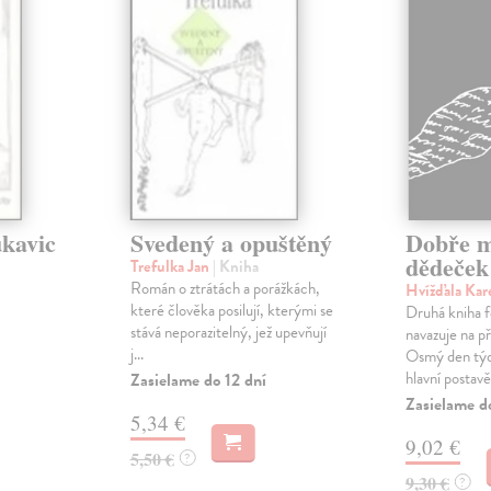
kavic
Svedený a opuštěný
Dobře m
dědeček
Trefulka Jan
| Kniha
Román o ztrátách a porážkách,
Hvížďala Kar
které člověka posilují, kterými se
Druhá kniha f
stává neporazitelný, jež upevňují
navazuje na p
j...
Osmý den týd
hlavní postavě 
Zasielame do 12 dní
Zasielame d
5,34 €
9,02 €
5,50 €
?
9,30 €
?