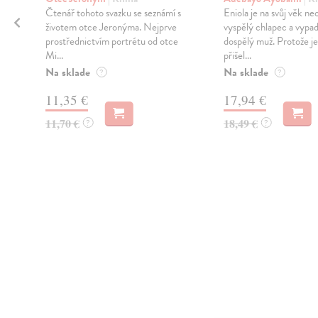
Čtenář tohoto svazku se seznámí s
Eniola je na svůj věk n
životem otce Jeronýma. Nejprve
vyspělý chlapec a vypad
prostřednictvím portrétu od otce
dospělý muž. Protože j
Mi...
přišel...
Na sklade
Na sklade
?
?
11,35 €
17,94 €
11,70 €
18,49 €
?
?