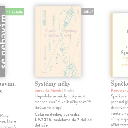
dotlač
na sklade
bavím.
Systémy něhy
Špačk
e
Šindelka Marek
| Kniha
Kroutvor 
Nepodobá se někdy lidský život
Špačkován
mechanismu? A kolik něhy se může
padesáti gl
skrývat ve stroji?
drobných 
vznikaly v
Čaká sa dotlač, vychádza
m Rady
různým spo
1.9.2026, zasielame do 7 dní od
ise, které
příležitost
dotlače
le zároveň