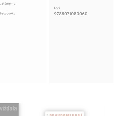
ť známemu
EAN
9788071080060
 Facebooku