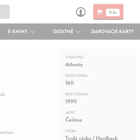
0 ks
E-KNIHY
OSTATNÉ
DAROVACIE KARTY
VYDAVATEĽ
Atlantis
POČET STRÁN
160
ké.
ROK VYDANIA
1990
JAZYK
Čeština
VÄZBA
wishlistu
Tvrdá väzba / Hardback