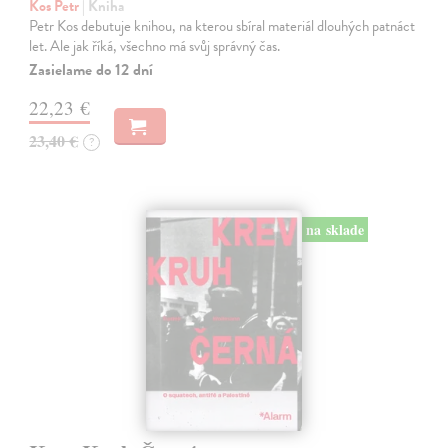
Kos Petr
| Kniha
Petr Kos debutuje knihou, na kterou sbíral materiál dlouhých patnáct
let. Ale jak říká, všechno má svůj správný čas.
Zasielame do 12 dní
22,23 €
23,40 €
?
na sklade