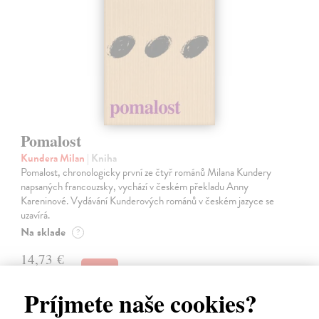
Pomalost
Kundera Milan
| Kniha
Pomalost, chronologicky první ze čtyř románů Milana Kundery
napsaných francouzsky, vychází v českém překladu Anny
Kareninové. Vydávání Kunderových románů v českém jazyce se
uzavírá.
Na sklade
?
14,73 €
15,50 €
?
Príjmete naše cookies?