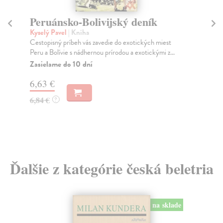
Peruánsko-Bolivijský deník
E
de
Kyselý Pavel
| Kniha
Cestopisný príbeh vás zavedie do exotických miest
Ho
Peru a Bolívie s nádhernou prírodou a exotickými z...
Ten
taj
Zasielame do 10 dní
Za
6,63 €
26
6,84 €
?
27
Ďalšie z kategórie česká beletria
na sklade