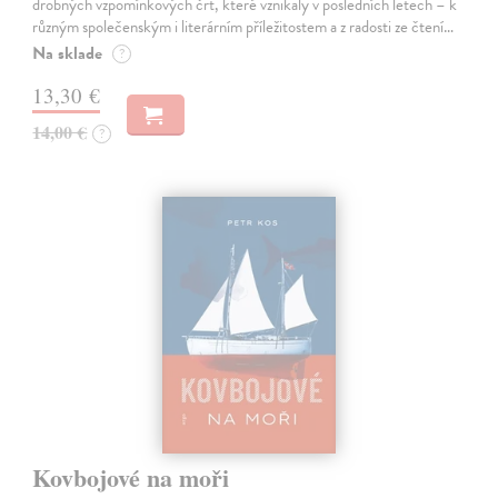
drobných vzpomínkových črt, které vznikaly v posledních letech – k
různým společenským i literárním příležitostem a z radosti ze čtení…
Na sklade
?
13,30 €
14,00 €
?
Kovbojové na moři