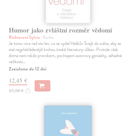
Humor jako zvláštní rozměr vědomí
Richterová Sylvie
| Kniha
Je tomu více než sto let, co se vydal Haškův Švejk do světa, aby se
stal nejpřekládanější knihou české literatury vůbec. Protože však
doma není nikdo prorokem, pochopení autorovy geniality, záhadné
velikosti…
Zasielame do 12 dní
12,45 €
13,10 €
?