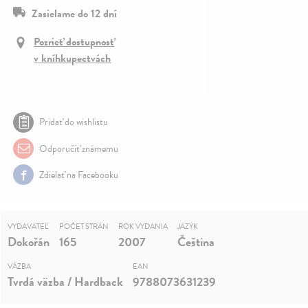
Zasielame do 12 dní
Pozrieť dostupnosť
v kníhkupectvách
Pridať do wishlistu
Odporučiť známemu
Zdielať na Facebooku
VYDAVATEĽ
POČET STRÁN
ROK VYDANIA
JAZYK
Dokořán
165
2007
Čeština
VÄZBA
EAN
Tvrdá väzba / Hardback
9788073631239