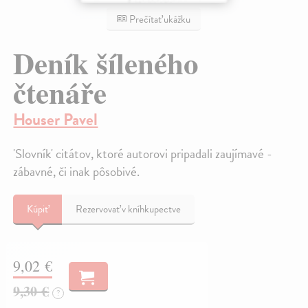
Prečítať ukážku
Deník šíleného
čtenáře
Houser Pavel
'Slovník' citátov, ktoré autorovi pripadali zaujímavé -
zábavné, či inak pôsobivé.
Kúpiť
Rezervovať v kníhkupectve
9,02 €
9,30 €
?