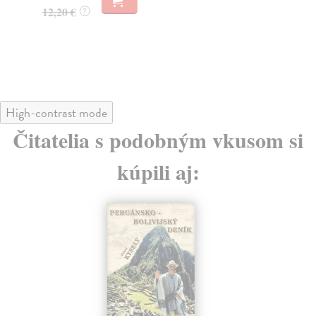
11
12,20 €
?
11
High-contrast mode
Čitatelia s podobným vkusom si
kúpili aj: