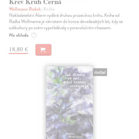
Krev Kruh Černá
Wollmann Radek
| Kniha
Nakladatelství Alarm vydává druhou prozaickou knihu. Kniha od
Radka Wollmanna je návratem do konce devadesátých let, kdy se
subkultury po svém vypořádávaly s porevolučním chaosem.
Na sklade
?
18,80 €
dotlač