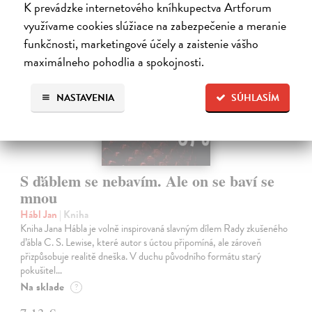
K prevádzke internetového kníhkupectva Artforum
na sklade
využívame cookies slúžiace na zabezpečenie a meranie
funkčnosti, marketingové účely a zaistenie vášho
maximálneho pohodlia a spokojnosti.
NASTAVENIA
SÚHLASÍM
S ďáblem se nebavím. Ale on se baví se
mnou
Hábl Jan
| Kniha
Kniha Jana Hábla je volně inspirovaná slavným dílem Rady zkušeného
ďábla C. S. Lewise, které autor s úctou připomíná, ale zároveň
přizpůsobuje realitě dneška. V duchu původního formátu starý
pokušitel…
Na sklade
?