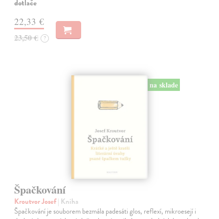
dotlače
22,33 €
23,50 €
?
na sklade
Špačkování
Kroutvor Josef
| Kniha
Špačkování je souborem bezmála padesáti glos, reflexí, mikroesejí i