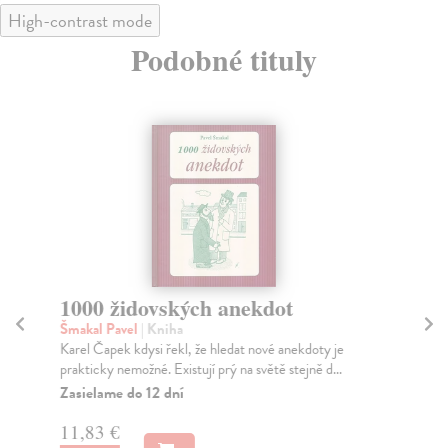
High-contrast mode
Podobné tituly
1000 židovských anekdot
Bl
Šmakal Pavel
| Kniha
Pav
Karel Čapek kdysi řekl, že hledat nové anekdoty je
O b
prakticky nemožné. Existují prý na světě stejně d...
dob
...
Zasielame do 12 dní
Do
11,83 €