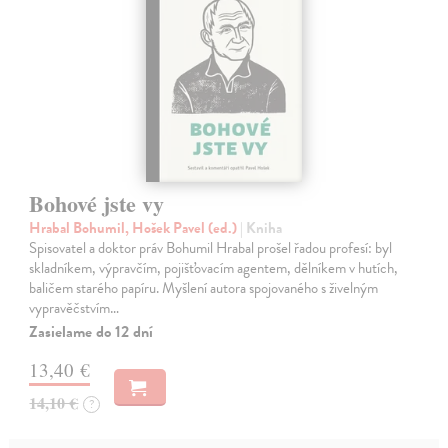
Bohové jste vy
Hrabal Bohumil, Hošek Pavel (ed.)
| Kniha
Spisovatel a doktor práv Bohumil Hrabal prošel řadou profesí: byl
skladníkem, výpravčím, pojišťovacím agentem, dělníkem v hutích,
baličem starého papíru. Myšlení autora spojovaného s živelným
vypravěčstvím…
Zasielame do 12 dní
13,40 €
14,10 €
?