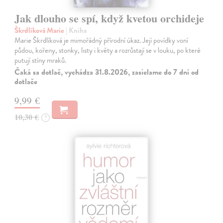
Jak dlouho se spí, když kvetou orchideje
Škrdlíková Marie
| Kniha
Marie Škrdlíková je mimořádný přírodní úkaz. Její povídky voní
půdou, kořeny, stonky, listy i květy a rozrůstají se v louku, po které
putují stíny mraků.
Čaká sa dotlač, vychádza 31.8.2026, zasielame do 7 dní od
dotlače
9,99 €
10,30 €
?