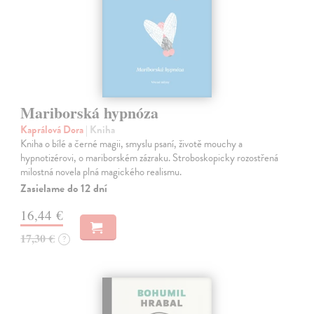
Mariborská hypnóza
Kaprálová Dora
| Kniha
Kniha o bílé a černé magii, smyslu psaní, životě mouchy a
hypnotizérovi, o mariborském zázraku. Stroboskopicky rozostřená
milostná novela plná magického realismu.
Zasielame do 12 dní
16,44 €
17,30 €
?