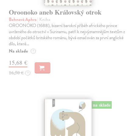
Oroonoko aneb Královský otrok
Behnová Aphra
| Kniha
OROONOKO (1688), bizarní barokní příběh afrického prince
uvrženého do otroctví v Surinamu, patří k nejvýznamnějším textům z
období počátků britského románu, bývá označován za první anglické
dílo, které…
Na sklade
?
15,68 €
16,50 €
?
na sklade