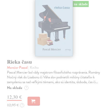
na sklade
Rieka času
Mercier Pascal
| Kniha
Pascal Mercier bol vždy majstrom filozofického rozprávania. Romány
Nočný vlak do Lisabonu či Váha slov podnietili milióny čitateľov k
zamysleniu sa nad veľkými témami, ako sú identita, sloboda, čas či…
Na sklade
?
12,30 €
12,95 €
?