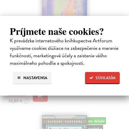
Príjmete naše cookies?
K prevádzke internetového kníhkupectva Artforum
Město a jeho nejisté zdi
využívame cookies slúžiace na zabezpečenie a meranie
Murakami Haruki
| Kniha
funkčnosti, marketingové účely a zaistenie vášho
Ty jsi to byla, kdo mi vyprávěl o tom městě. Město a jeho nejisté zdi –
dlouho očekávaný román Harukiho Murakamiho volně navazuje na
maximálneho pohodlia a spokojnosti.
autorovu starší novelu z roku 1980 a tematicky se prolíná s jeho
kultovním…
NASTAVENIA
SÚHLASÍM
Na sklade
?
30,22 €
32,85 €
?
na sklade
novinka