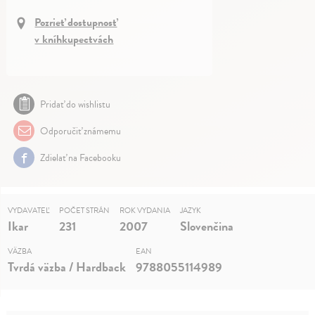
Pozrieť dostupnosť
v kníhkupectvách
Pridať do wishlistu
Odporučiť známemu
Zdielať na Facebooku
VYDAVATEĽ
POČET STRÁN
ROK VYDANIA
JAZYK
Ikar
231
2007
Slovenčina
VÄZBA
EAN
Tvrdá väzba / Hardback
9788055114989