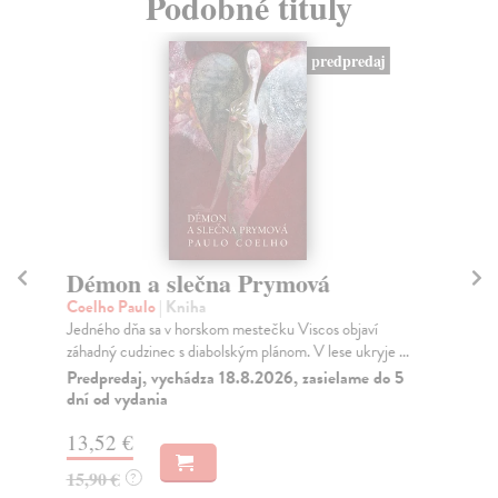
Podobné tituly
predpredaj
Démon a slečna Prymová
Al
Coelho Paulo
| Kniha
Co
Jedného dňa sa v horskom mestečku Viscos objaví
Pod
záhadný cudzinec s diabolským plánom. V lese ukryje ...
múd
roz.
Predpredaj, vychádza 18.8.2026, zasielame do 5
dní od vydania
Do
13,52 €
14
15,90 €
14
?