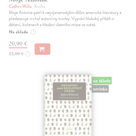
Cather Willa
| Kniha
Moje Antonie patří k nejvýznamnějším dílům americké literatury a
představuje vrchol autorčiny tvorby. Vypráví hluboký příběh o
dětství, kořenech a hledání vlastního místa ve světě.
Na sklade
?
20,90 €
22,00 €
?
na sklade
novinka