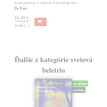
života, potom je to utrpenie. A ak existuje nieč...
aj 
Do 5 dní
Na
16,39 €
13
16,90 €
15
?
Ďalšie z kategórie svetová
beletria
na sklade
novinka