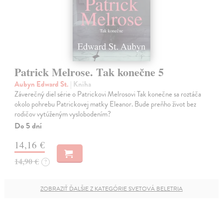
Patrick Melrose. Tak konečne 5
Aubyn Edward St.
| Kniha
Záverečný diel série o Patrickovi Melrosovi Tak konečne sa roztáča
okolo pohrebu Patrickovej matky Eleanor. Bude preňho život bez
rodičov vytúženým vyslobodením?
Do 5 dní
14,16 €
14,90 €
?
ZOBRAZIŤ ĎALŠIE Z KATEGÓRIE SVETOVÁ BELETRIA