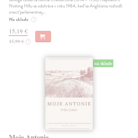
Notting Hillu sa odohráva v roku 1984, keď sa Angličania rozhodli
zriecť parlamentnej…
Na sklade
?
15,19 €
15,99 €
?
na sklade
Moje Antonie