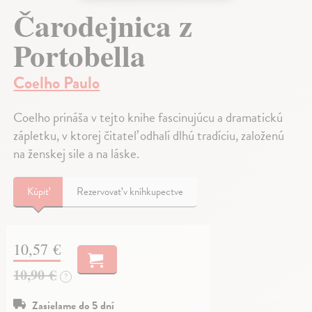
Čarodejnica z
Portobella
Coelho Paulo
Coelho prináša v tejto knihe fascinujúcu a dramatickú
zápletku, v ktorej čitateľ odhalí dlhú tradíciu, založenú
na ženskej sile a na láske.
Kúpiť
Rezervovať v kníhkupectve
10,57 €
10,90 €
?
Zasielame do 5 dní