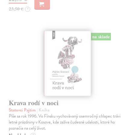
23,50 €
?
na sklade
Krava rodí v noci
Statovci Pajtim
| Kniha
Píše sa rok 1996. Vo Fínsku vychovávaný osemročný chlapec trávi
letné prázdniny v Kosove, kde zažíva čudesné udalosti, ktoré ho
poznačia na celý život.