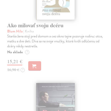
Ako milovať svoju dcéru
Blum Hila
| Kniha
Staršia žena stojí pred domom a cez okno tajne pozoruje rodinu: otca,
matku a dve deti. Díva sa na svoje vnučky, ktoré kvôli odlúčeniu od
dcéry nikdy nestretla.
Na sklade
?
15,21 €
16,90 €
?