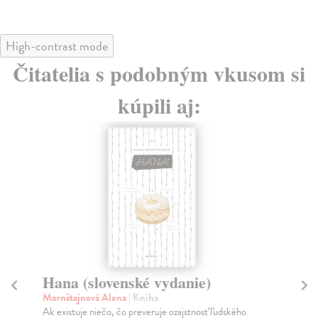
High-contrast mode
Čitatelia s podobným vkusom si
kúpili aj:
Hana (slovenské vydanie)
Vš
Mornštajnová Alena
| Kniha
Ba
Ak existuje niečo, čo preveruje ozajstnosť ľudského
Mes