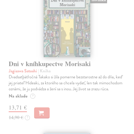
Dni v kníhkupectve Morisaki
Jagisawa Satoshi
| Kniha
Dvadsaťpäťročná Takako si žila pomerne bezstarostne až do dňa, keď
jej priateľ Hideaki, za ktorého sa chcela vydať, len tak mimochodom
oznámi, že ju podvádza a žení sa s inou. Jej život sa zrazu rúca.
Na sklade
?
13,71 €
14,90 €
?