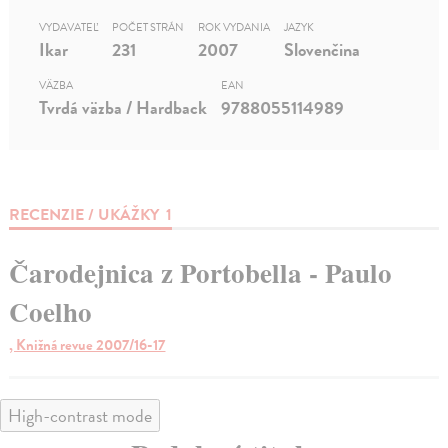
VYDAVATEĽ
POČET STRÁN
ROK VYDANIA
JAZYK
Ikar
231
2007
Slovenčina
VÄZBA
EAN
Tvrdá väzba / Hardback
9788055114989
RECENZIE / UKÁŽKY
1
Čarodejnica z Portobella - Paulo
Coelho
, Knižná revue 2007/16-17
High-contrast mode