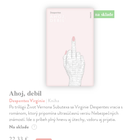
na sklade
Ahoj, debil
Despentes Virginie
| Kniha
Po trilógii Život Vernona Subutexa sa Virginie Despentes vracia s
románom, ktorý pripomína ultrasúčasnú verziu Nebezpečných
známostí. Ide o príbeh plný hnevu aj útechy, vzdoru aj prijatia.
Na sklade
?
22,33 €