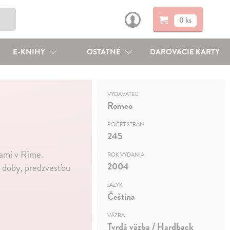
0 ks
E-KNIHY
OSTATNÉ
DAROVACIE KARTY
VYDAVATEĽ
Romeo
POČET STRÁN
245
iami v Ríme.
ROK VYDANIA
2004
m doby, predzvesťou
JAZYK
Čeština
VÄZBA
Tvrdá väzba / Hardback