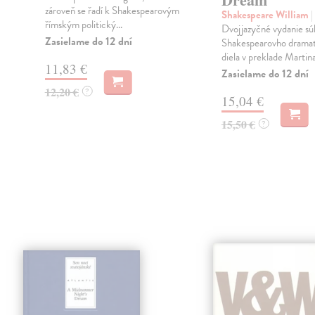
zároveň se řadí k Shakespearovým
Shakespeare William
|
římským politický...
Dvojjazyčné vydanie s
Zasielame do 12 dní
Shakespearovho drama
diela v preklade Martin
11,83 €
Zasielame do 12 dní
12,20 €
?
15,04 €
15,50 €
?