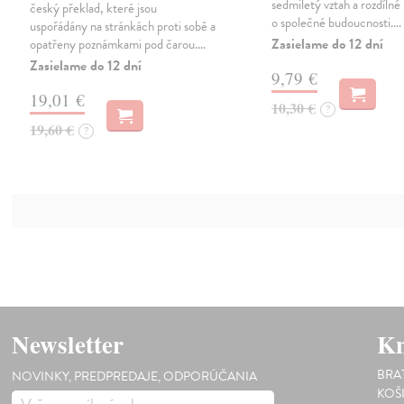
sedmiletý vztah a rozdílné
český překlad, které jsou
o společné budoucnosti.…
uspořádány na stránkách proti sobě a
Zasielame do 12 dní
opatřeny poznámkami pod čarou.…
Zasielame do 12 dní
9,79 €
19,01 €
10,30 €
?
19,60 €
?
Newsletter
Kn
BRA
NOVINKY, PREDPREDAJE, ODPORÚČANIA
KOŠ