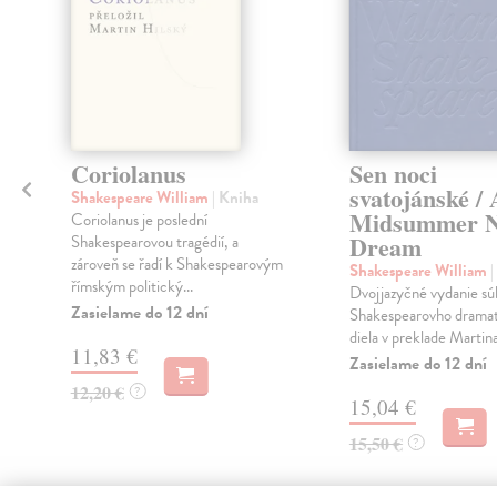
Coriolanus
Sen noci
svatojánské / 
Shakespeare William
| Kniha
Midsummer N
Coriolanus je poslední
Dream
Shakespearovou tragédií, a
zároveň se řadí k Shakespearovým
Shakespeare William
|
římským politický...
Dvojjazyčné vydanie s
Zasielame do 12 dní
i
Shakespearovho drama
diela v preklade Martin
11,83 €
Zasielame do 12 dní
12,20 €
?
15,04 €
15,50 €
?