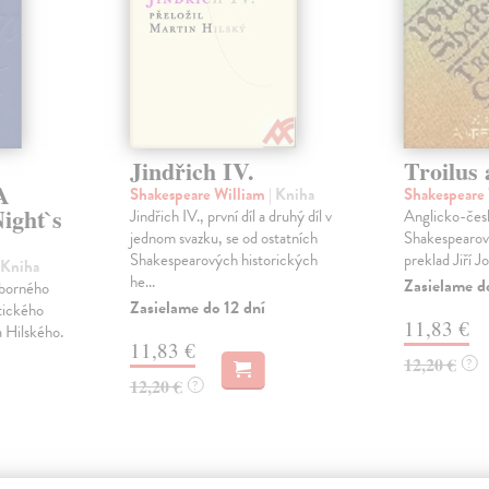
Jindřich IV.
Troilus 
A
Shakespeare William
| Kniha
Shakespeare
ight`s
Jindřich IV., první díl a druhý díl v
Anglicko-čes
jednom svazku, se od ostatních
Shakespearov
Shakespearových historických
preklad Jiří Jo
 Kniha
he...
Zasielame d
úborného
Zasielame do 12 dní
tického
11,83 €
a Hilského.
11,83 €
12,20 €
?
12,20 €
?