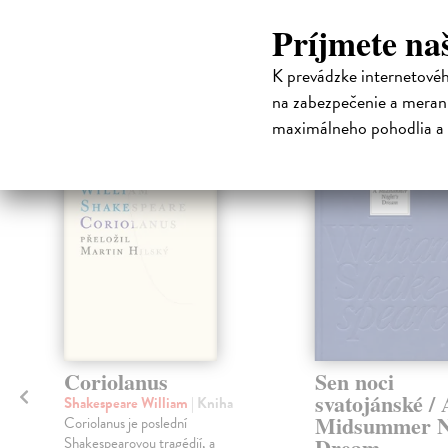
Príjmete na
High-contrast mode
K prevádzke internetové
Čit
na zabezpečenie a merani
maximálneho pohodlia a 
Coriolanus
Sen noci
svatojánské / 
Shakespeare William
| Kniha
Midsummer N
Coriolanus je poslední
Dream
Shakespearovou tragédií, a