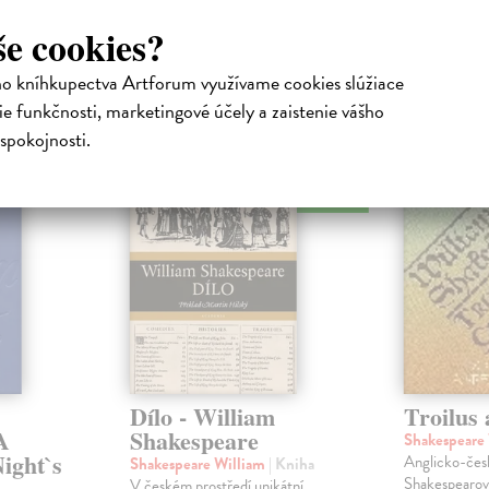
še cookies?
ho kníhkupectva Artforum využívame cookies slúžiace
atelia s podobným vkusom si kúpili
e funkčnosti, marketingové účely a zaistenie vášho
spokojnosti.
na sklade
Dílo - William
Troilus 
A
Shakespeare
Shakespeare
ight`s
Anglicko-čes
Shakespeare William
| Kniha
Shakespearov
V českém prostředí unikátní