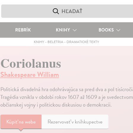
REBRÍK
KNIHY
BOOKS
KNIHY
-
BELETRIA
-
DRAMATICKÉ TEXTY
Coriolanus
Shakespeare William
Politická divadelná hra odohrávajúca sa pred dva a pol tisícroč
Tragédia vznikla v období rokov 1607 až 1609 a je svedectvo
občianskej vojny i politickou diskusiou o demokracii.
Kúpiť
na webe
Rezervovať v kníhkupectve