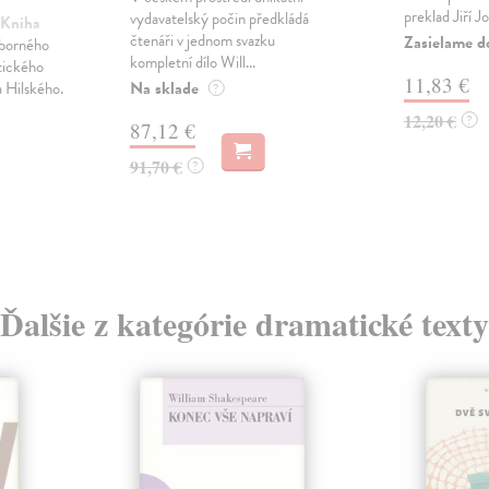
preklad Jiří Jo
vydavatelský počin předkládá
 Kniha
čtenáři v jednom svazku
Zasielame d
úborného
kompletní dílo Will...
tického
11,83 €
Na sklade
a Hilského.
?
12,20 €
?
87,12 €
91,70 €
?
Ďalšie z kategórie dramatické texty