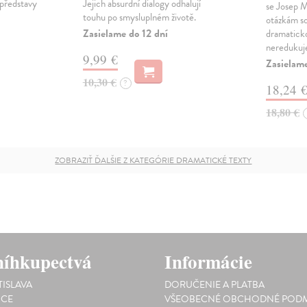
 představy
Jejich absurdní dialogy odhalují
se Josep M
touhu po smysluplném životě.
otázkám so
Zasielame do 12 dní
dramaticko
nereduku
9,99 €
Zasielame
10,30 €
?
18,24 
18,80 €
ZOBRAZIŤ ĎALŠIE Z KATEGÓRIE DRAMATICKÉ TEXTY
íhkupectvá
Informácie
TISLAVA
DORUČENIE A PLATBA
ICE
VŠEOBECNÉ OBCHODNÉ PODM