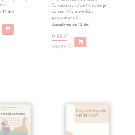
sek..
edí
Schnitzlera z konce 19. století je
obrazem Vídně své doby,
o 12 dní
Dod
podobně jako díl...
skl
sta
Zasielame do 12 dní
dod
9,99 €
3,
10,30 €
?
3,9