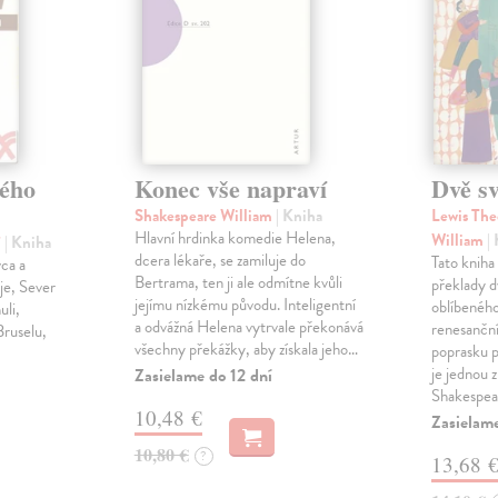
ého
Konec vše napraví
Dvě s
Shakespeare William
| Kniha
Lewis The
Hlavní hrdinka komedie Helena,
William
|
í
| Kniha
dcera lékaře, se zamiluje do
Tato kniha
vca a
Bertrama, ten ji ale odmítne kvůli
překlady d
je, Sever
jejímu nízkému původu. Inteligentní
oblíbeného
uli,
a odvážná Helena vytrvale překonává
renesanční
Bruselu,
všechny překážky, aby získala jeho…
poprasku 
je jednou 
Zasielame do 12 dní
Shakespe
10,48 €
Zasielame
10,80 €
?
13,68 