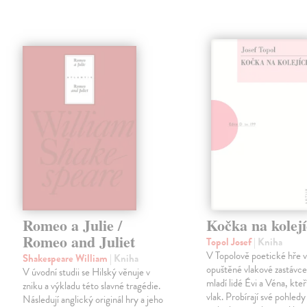
Romeo a Julie /
Kočka na kolej
Romeo and Juliet
Topol Josef
| Kniha
V Topolově poetické hře 
Shakespeare William
| Kniha
opuštěné vlakové zastávce
V úvodní studii se Hilský věnuje v
mladí lidé Évi a Véna, kteř
zniku a výkladu této slavné tragédie.
vlak. Probírají své pohledy 
Následují anglický originál hry a jeho