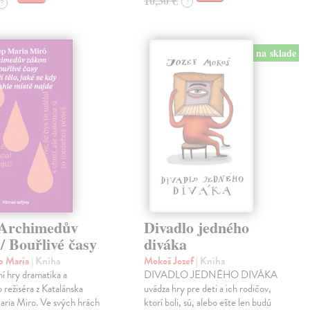
10,30 €
?
?
na sklade
 Archimedův
Divadlo jedného
/ Bouřlivé časy
diváka
p Maria
| Kniha
Mokoš Jozef
| Kniha
ní hry dramatika a
DIVADLO JEDNÉHO DIVÁKA
o režiséra z Katalánska
uvádza hry pre deti a ich rodičov,
aria Miro. Ve svých hrách
ktorí boli, sú, alebo ešte len budú