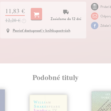
Pridať d
11,83 €
Odporu
Zasielame do 12 dní
12,20 €
?
Zdielať
Pozrieť dostupnosť v kníhkupectvách
Podobné tituly