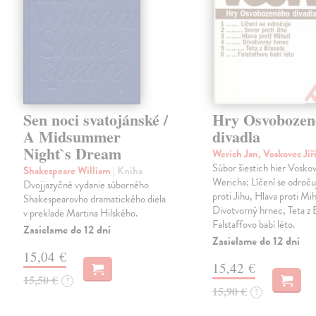
Sen noci svatojánské /
Hry Osvobozen
A Midsummer
divadla
Night`s Dream
Werich Jan, Voskovec Jiř
Súbor šiestich hier Vosko
Shakespeare William
| Kniha
Wericha: Líčení se odroču
Dvojjazyčné vydanie súborného
proti Jihu, Hlava proti Mih
Shakespearovho dramatického diela
Divotvorný hrnec, Teta z 
v preklade Martina Hilského.
Falstaffovo babí léto.
Zasielame do 12 dní
Zasielame do 12 dní
15,04 €
15,42 €
15,50 €
?
15,90 €
?