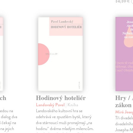
14,10 €
ích
Hodinový hoteliér
Hry /
zákon 
Landovský Pavel
| Kniha
vedou na
Landovského kultovní hra se
Miró Jose
 dialog dva
odehrává ve zpustlém bytě, který
Tři divadel
í čekají na
dva stárnoucí muži pronajímají „na
divadelníh
na jejich
hodinu“ dvěma mladým milencům.
Josepha M