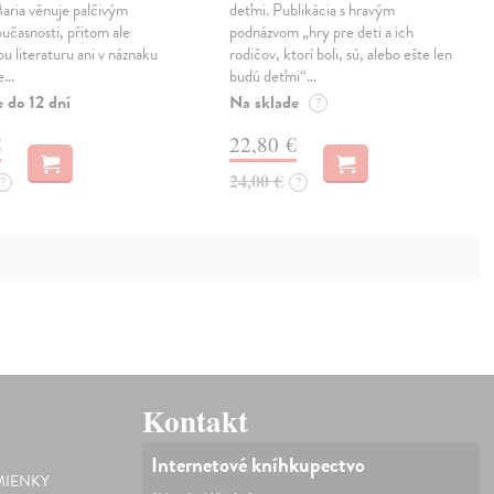
aria věnuje palčivým
deťmi. Publikácia s hravým
učasnosti, přitom ale
podnázvom „hry pre deti a ich
u literaturu ani v náznaku
rodičov, ktorí boli, sú, alebo ešte len
je…
budú deťmi“…
 do 12 dní
Na sklade
?
€
22,80 €
24,00 €
?
?
Kontakt
Internetové kníhkupectvo
IENKY