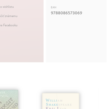
o wishlistu
EAN
9788086573069
čiť známemu
 na Facebooku