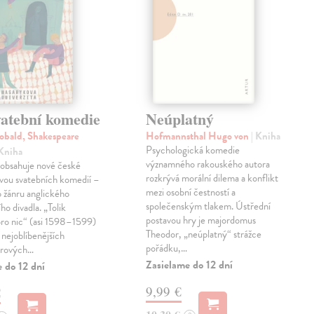
vatební komedie
Neúplatný
obald, Shakespeare
Hofmannsthal Hugo von
| Kniha
Psychologická komedie
 Kniha
významného rakouského autora
 obsahuje nové české
rozkrývá morální dilema a konflikt
vou svatebních komedií –
mezi osobní čestností a
 žánru anglického
společenským tlakem. Ústřední
ho divadla. „Tolik
postavou hry je majordomus
pro nic“ (asi 1598–1599)
Theodor, „neúplatný“ strážce
z nejoblíbenějších
pořádku,…
arových…
Zasielame do 12 dní
 do 12 dní
9,99 €
€