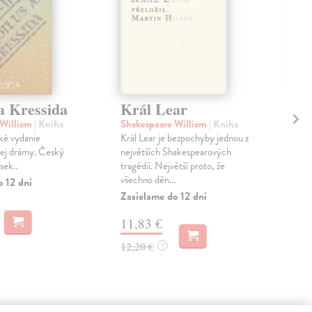
a Kressida
Král Lear
An
Kl
 William
| Kniha
Shakespeare William
| Kniha
an
ké vydanie
Král Lear je bezpochyby jednou z
ej drámy. Český
největších Shakespearových
Sha
sek..
tragédií. Největší proto, že
Trag
všechno děn...
o 12 dní
Konf
Zasielame do 12 dní
Zas
11,83 €
11
12,20 €
?
12,