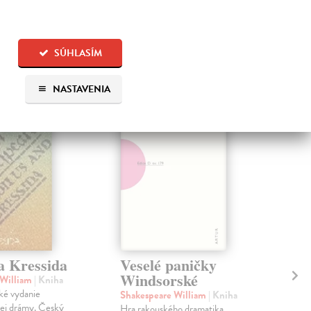
SÚHLASÍM
 aj:
NASTAVENIA
a Kressida
Veselé paničky
Ot
Windsorské
 William
| Kniha
Sha
ké vydanie
Zás
Shakespeare William
| Kniha
ej drámy. Český
sve
Hra rakouského dramatika