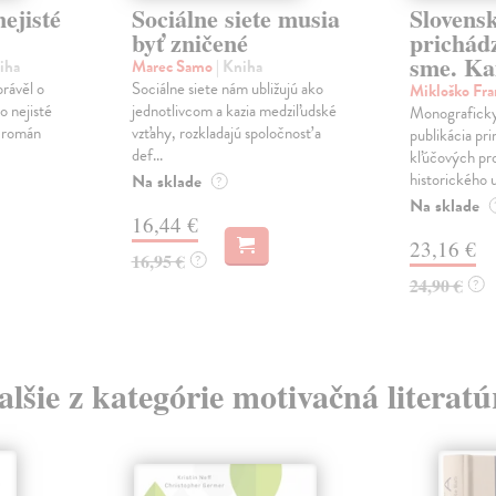
ejisté
Sociálne siete musia
Slovens
byť zničené
prichád
sme. Ka
iha
Marec Samo
| Kniha
právěl o
Sociálne siete nám ubližujú ako
Mikloško Fra
o nejisté
jednotlivcom a kazia medziľudské
Monograficky
ý román
vzťahy, rozkladajú spoločnosť a
publikácia pri
def...
kľúčových pr
historického u
Na sklade
?
Na sklade
16,44 €
23,16 €
16,95 €
?
24,90 €
?
alšie z kategórie motivačná literatú