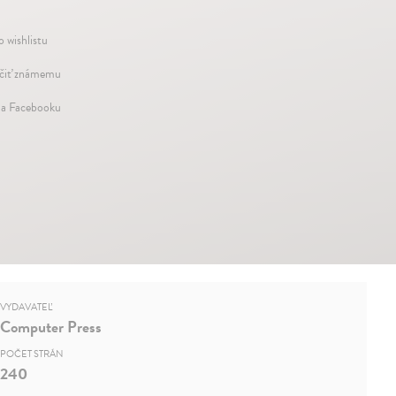
o wishlistu
iť známemu
na Facebooku
VYDAVATEĽ
Computer Press
POČET STRÁN
240