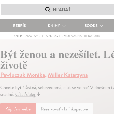
REBRÍK
KNIHY
BOOKS
KNIHY
-
ŽIVOTNÝ ŠTÝL A ZDRAVIE
-
MOTIVAČNÁ LITERATÚRA
Být ženou a nezešílet. L
životě
Pawluczuk Monika
,
Miller Katarzyna
Chcete být šťastná, sebevědomá, cítit se volná? V dnešním t
snadné.
Čítať ďalej
↓
Kúpiť
na webe
Rezervovať v kníhkupectve