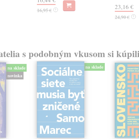
23,16 €
16,95 €
?
24,90 €
?
atelia s podobným vkusom si kúpili
na sklade
na sklade
novinka