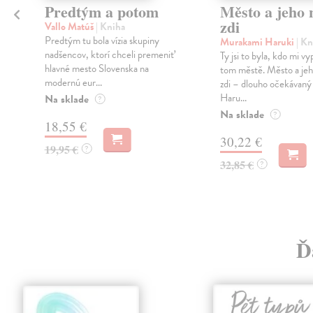
Predtým a potom
Město a jeho n
zdi
Vallo Matúš
| Kniha
Predtým tu bola vízia skupiny
Murakami Haruki
| Kn
nadšencov, ktorí chceli premeniť
Ty jsi to byla, kdo mi vy
hlavné mesto Slovenska na
tom městě. Město a jeh
modernú eur...
zdi – dlouho očekávan
Haru...
Na sklade
?
Na sklade
?
18,55 €
30,22 €
19,95 €
?
32,85 €
?
Ď