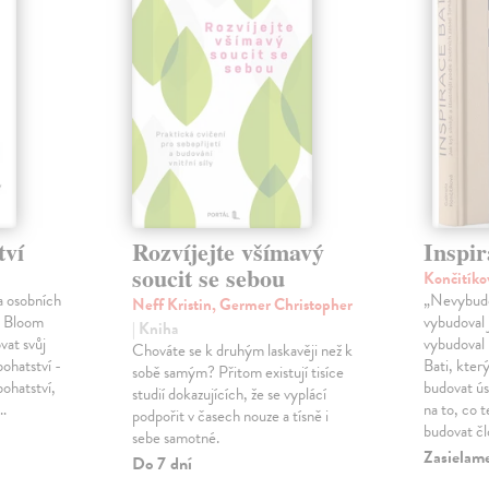
tví
Rozvíjejte všímavý
Inspir
soucit se sebou
Končitíko
a osobních
„Nevybudo
Neff Kristin, Germer Christopher
l Bloom
vybudoval 
| Kniha
vat svůj
vybudoval 
Chováte se k druhým laskavěji než k
bohatství -
Bati, kter
sobě samým? Přitom existují tisíce
bohatství,
budovat ú
studií dokazujících, že se vyplácí
é…
na to, co 
podpořit v časech nouze a tísně i
budovat č
sebe samotné.
Zasielam
Do 7 dní