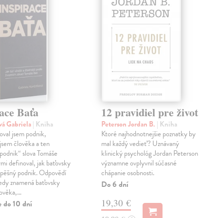
ace Baťa
12 pravidiel pre život
vá Gabriela
| Kniha
Peterson Jordan B.
| Kniha
val jsem podnik,
Ktoré najhodnotnejšie poznatky by
jsem člověka a ten
mal každý vedieť? Uznávaný
podnik“ slova Tomáše
klinický psychológ Jordan Peterson
ými definoval, jak baťovsky
významne ovplyvnil súčasné
spěšný podnik. Odpovědí
chápanie osobnosti.
tedy znamená baťovsky
Do 6 dní
lověka,…
19,30 €
e do 10 dní