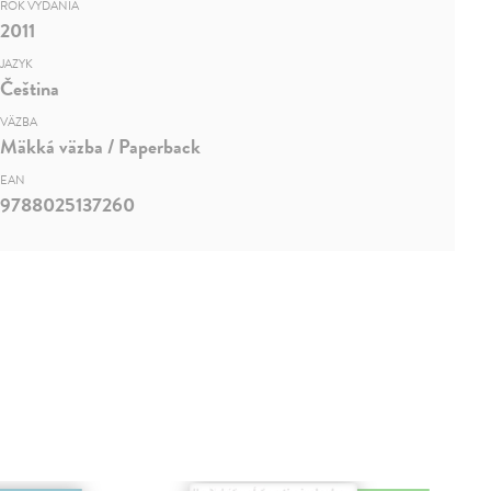
ROK VYDANIA
2011
JAZYK
Čeština
VÄZBA
Mäkká väzba / Paperback
EAN
9788025137260