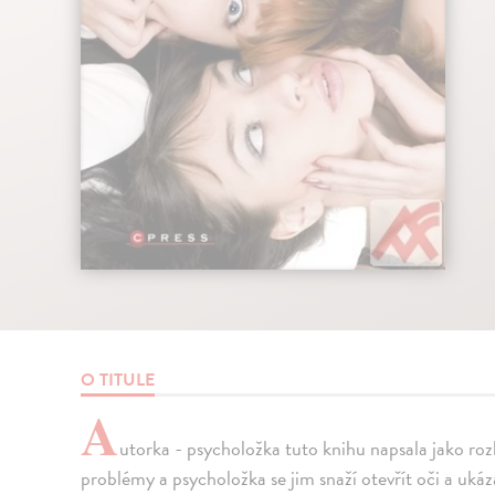
O TITULE
A
utorka - psycholožka tuto knihu napsala jako rozh
problémy a psycholožka se jim snaží otevřít oči a ukáz