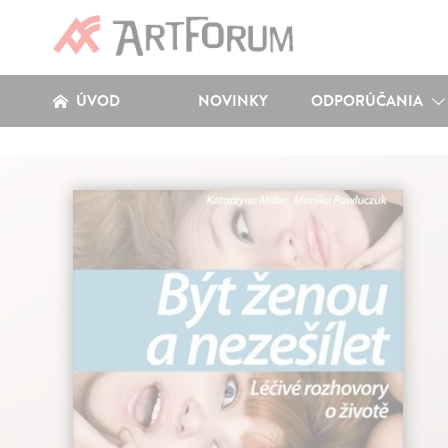
ÚVOD
NOVINKY
ODPORÚČANIA