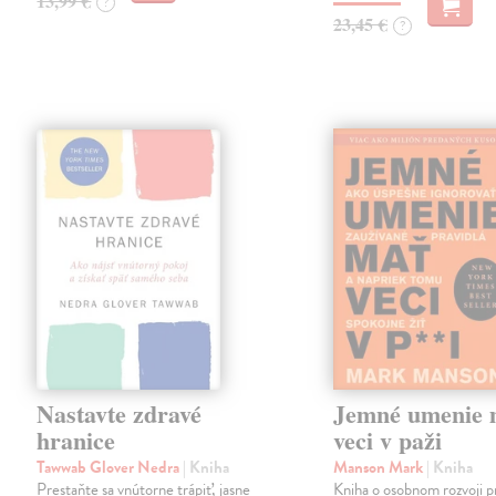
13,99 €
?
23,45 €
?
Nastavte zdravé
Jemné umenie 
hranice
veci v paži
Tawwab Glover Nedra
| Kniha
Manson Mark
| Kniha
Prestaňte sa vnútorne trápiť, jasne
Kniha o osobnom rozvoji p