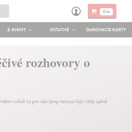
0 ks
E-KNIHY
OSTATNÉ
DAROVACIE KARTY
éčivé rozhovory o
vrdém světě to pro nás ženy nemusí být vždy úplně