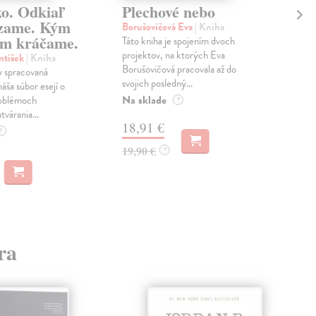
ko. Odkiaľ
Plechové nebo
Po
zame. Kým
Borušovičová Eva
| Kniha
Kun
m kráčame.
Táto kniha je spojením dvoch
Poma
projektov, na ktorých Eva
čty
ntišek
| Kniha
Borušovičová pracovala až do
naps
 spracovaná
svojich posledný...
česk
náša súbor esejí o
Na sklade
Na 
oblémoch
?
tvárania...
18,91 €
14
?
19,90 €
15,
?
ra