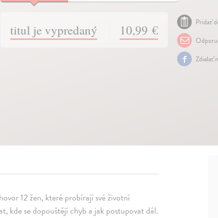
Pridať d
titul je vypredaný
10,99 €
Odporuč
Zdielať 
ovor 12 žen, které probírají své životní
at, kde se dopouštějí chyb a jak postupovat dál.