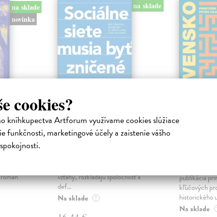
na sklade
na sklade
novinka
še cookies?
ho kníhkupectva Artforum využívame cookies slúžiace
ejisté
Sociálne siete musia
Slovens
e funkčnosti, marketingové účely a zaistenie vášho
byť zničené
prichád
spokojnosti.
sme. Ka
iha
Marec Samo
| Kniha
právěl o
Sociálne siete nám ubližujú ako
Mikloško Fra
o nejisté
jednotlivcom a kazia medziľudské
Monograficky
ý román
vzťahy, rozkladajú spoločnosť a
publikácia pri
def...
kľúčových pr
historického u
Na sklade
?
Na sklade
16,44 €