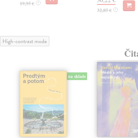
19,95 €
?
32,85 €
?
High-contrast mode
Čit
na sklade