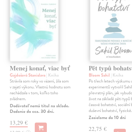
Menej konať, viac byť
Pět typů bohats
Gajdošová Stanislava
| Kniha
Bloom Sahil
| Kniha
Strávila som roky vo väzení, žila som
Po třech letech výzkumu 
v zajatí výkonu. Vlastnú hodnotu som
experimentů vytvořil Sahi
nachádzala v tom, koľko toho
převratný plán, jak vybudo
zvládnem.
život na základě pěti typů 
časové bohatství, sociální 
Dodávateľ nemá titul na sklade.
duševní bohatství, fyzick
Dodanie do cca. 30 dní.
Zasielame do 10 dní
13,29 €
22,75 €