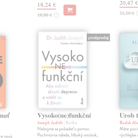
20,47 
18,24 €
21,10 €
18,80 €
?
predpredaj
mať
Vysoko(ne)funkční
Urob t
Joseph Judith
| Kniha
Budak Al
Nebojme sa požiadať o pomoc.
Máte pocit
Pochmúrna nálada, hlboký smútok,
rýchlejšie
re novú