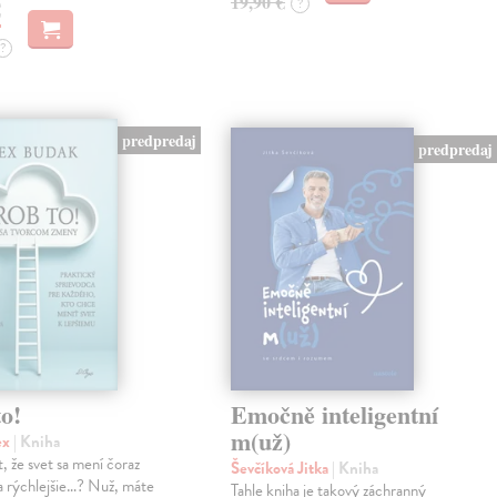
19,90 €
?
€
?
predpredaj
predpredaj
o!
Emočně inteligentní
m(už)
ex
| Kniha
, že svet sa mení čoraz
Ševčíková Jitka
| Kniha
 a rýchlejšie…? Nuž, máte
Tahle kniha je takový záchranný