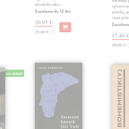
dokladajú 
aktuálního dění…
vyhraňovan
Zasielame do 12 dní
poetiky, je
rôzne prís
20,95 €
Zasielam
21,60 €
?
17,46 
18,00 €
na sklade