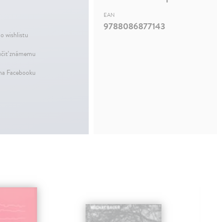
EAN
9788086877143
o wishlistu
čiť známemu
 na Facebooku