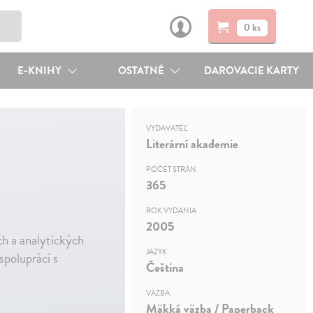
0 ks
E-KNIHY
OSTATNÉ
DAROVACIE KARTY
VYDAVATEĽ
Literární akademie
POČET STRÁN
365
ROK VYDANIA
2005
ch a analytických
JAZYK
spolupráci s
Čeština
VÄZBA
Mäkká väzba / Paperback