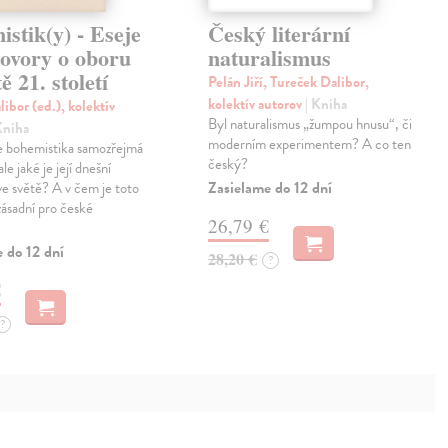
stik(y) - Eseje
Český literární
hovory o oboru
naturalismus
ě 21. století
Pelán Jiří, Tureček Dalibor,
kolektív autorov
| Kniha
ibor (ed.), kolektív
Byl naturalismus „žumpou hnusu“, či
Kniha
moderním experimentem? A co ten
e bohemistika samozřejmá
český?
ale jaké je její dnešní
Zasielame do 12 dní
ve světě? A v čem je toto
zásadní pro české
26,79 €
 do 12 dní
28,20 €
?
€
?