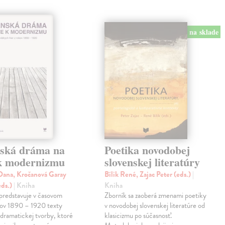
na sklade
nská dráma na
Poetika novodobej
 k modernizmu
slovenskej literatúry
ana, Kročanová Garay
Bílik René, Zajac Peter (eds.)
|
eds.)
| Kniha
Kniha
predstavuje v časovom
Zborník sa zaoberá zmenami poetiky
kov 1890 – 1920 texty
v novodobej slovenskej literatúre od
 dramatickej tvorby, ktoré
klasicizmu po súčasnosť.