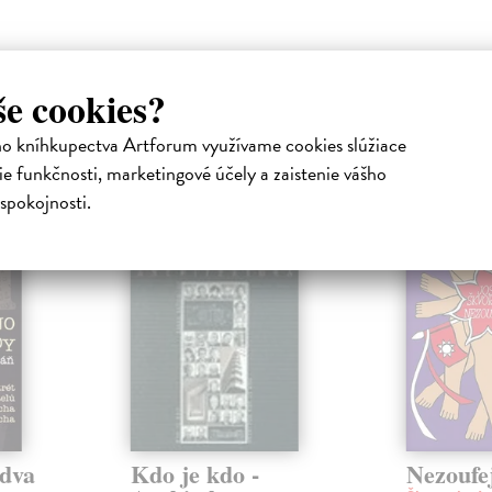
še cookies?
atelia s podobným vkusom si kúpili
ho kníhkupectva Artforum využívame cookies slúžiace
e funkčnosti, marketingové účely a zaistenie vášho
spokojnosti.
 dva
Kdo je kdo -
Nezoufej