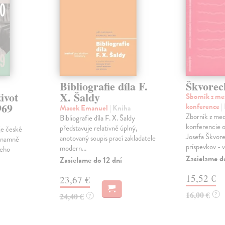
Bibliografie díla F.
Škvorec
ivot
X. Šaldy
Sborník z me
969
konference
|
Macek Emanuel
| Kniha
Zborník z med
Bibliografie díla F. X. Šaldy
konferencie o 
představuje relativně úplný,
je české
Josefa Škvor
anotovaný soupis prací zakladatele
ýznamně
príspevkov - vä
modern...
Jeho
Zasielame d
Zasielame do 12 dní
15,52 €
23,67 €
16,00 €
?
24,40 €
?