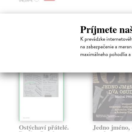
Príjmete na
High-contrast mode
Čit
K prevádzke internetové
na zabezpečenie a merani
maximálneho pohodlia a 
Ostýchaví přátelé.
Jedno jméno,