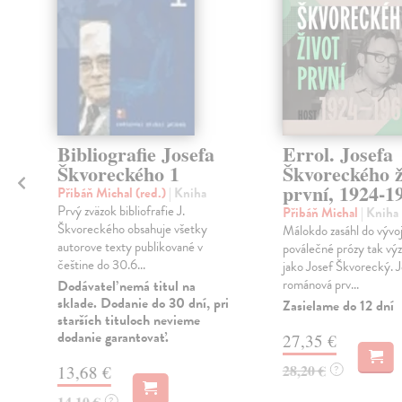
Bibliografie Josefa
Errol. Josefa
Škvoreckého 1
Škvoreckého ž
první, 1924-1
Přibáň Michal (red.)
| Kniha
Prvý zväzok bibliofrafie J.
Přibáň Michal
| Kniha
Škvoreckého obsahuje všetky
Málokdo zasáhl do vývo
autorove texty publikované v
poválečné prózy tak v
češtine do 30.6...
e
jako Josef Škvorecký. 
románová prv...
Dodávateľ nemá titul na
sklade. Dodanie do 30 dní, pri
Zasielame do 12 dní
starších tituloch nevieme
dodanie garantovať.
27,35 €
28,20 €
13,68 €
?
14,10 €
?