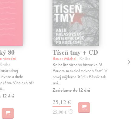
ký 80
Tíseň tmy + CD
Sv
Kr
zinárodní
Bauer Michal
| Kniha
dí
 Kniha
Kniha literárneho historika M.
zinárodnej
M
Bauera sa skaldá z dvoch častí. V
živote a diele
prvej nájdeme štúdiu Básnik tak
Svě
eckého. Viac ako 50
zná...
Rom
...
Zasielame do 12 dní
dram
o 12 dní
cen
25,12 €
beze
Zas
25,90 €
?
13
14,