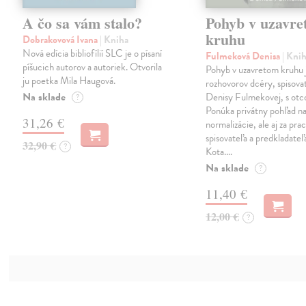
A čo sa vám stalo?
Pohyb v uzavr
kruhu
Dobrakovová Ivana
| Kniha
Nová edícia bibliofílií SLC je o písaní
Fulmeková Denisa
| Kni
píšucich autorov a autoriek. Otvorila
Pohyb v uzavretom kruhu 
ju poetka Mila Haugová.
rozhovorov dcéry, spisova
Na sklade
Denisy Fulmekovej, s otc
?
Ponúka privátny pohľad n
31,26 €
normalizácie, ale aj za pra
spisovateľa a predkladateľ
32,90 €
?
Kota.…
Na sklade
?
11,40 €
12,00 €
?