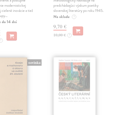
prienik a postupné
Metodologicky nadväzuje na
ie modernistickej
predchádzajúci výskum poetiky
j cielené inovácie a tiež
slovenskej literatúry po roku 1945.
tupy…
Na sklade
?
e do 14 dní
9,70 €
€
10,00 €
?
?
novinka