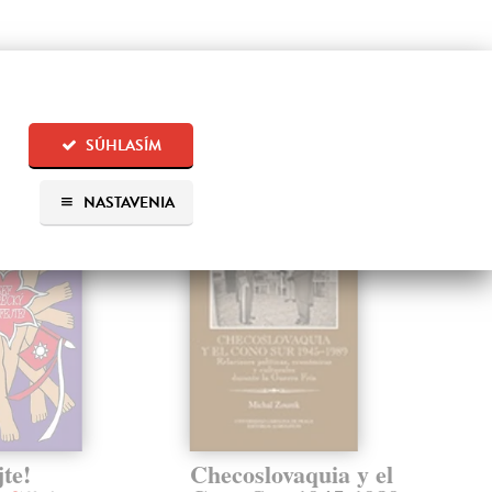
 aj:
SÚHLASÍM
NASTAVENIA
te!
Checoslovaquia y el
Na