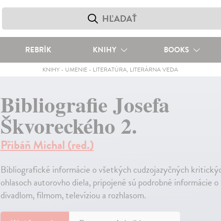
REBRÍK
KNIHY
BOOKS
KNIHY
-
UMENIE
-
LITERATÚRA, LITERÁRNA VEDA
Bibliografie Josefa
Škvoreckého 2.
Přibáň Michal (red.)
Bibliografické informácie o všetkých cudzojazyčných kritický
ohlasoch autorovho diela, pripojené sú podrobné informácie o 
divadlom, filmom, televíziou a rozhlasom.