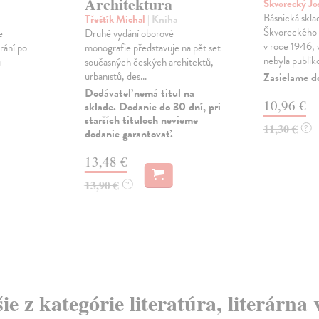
Architektura
Škvorecký Jo
Básnická skla
Třeštík Michal
| Kniha
Škvoreckého 
e
Druhé vydání oborové
v roce 1946, 
rání po
monografie představuje na pět set
nebyla publiko
u
současných českých architektů,
urbanistů, des...
Zasielame d
Dodávateľ nemá titul na
10,96 €
sklade. Dodanie do 30 dní, pri
starších tituloch nevieme
11,30 €
?
dodanie garantovať.
13,48 €
13,90 €
?
ie z kategórie literatúra, literárna