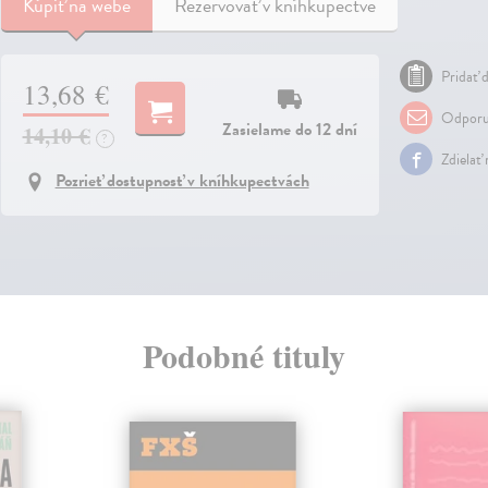
Kúpiť
na webe
Rezervovať v kníhkupectve
Pridať d
13,68 €
Odporu
Zasielame do 12 dní
14,10 €
?
Zdielať
Pozrieť dostupnosť v kníhkupectvách
Podobné tituly