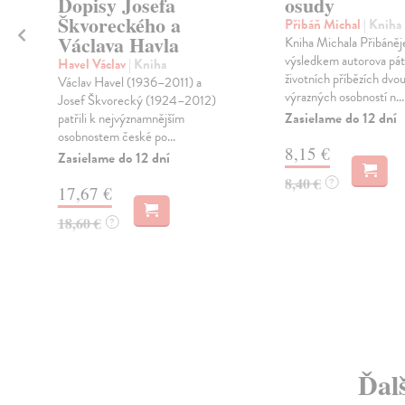
Dopisy Josefa
osudy
Škvoreckého a
Přibáň Michal
| Kniha
Václava Havla
Kniha Michala Přibáněj
výsledkem autorova pát
Havel Václav
| Kniha
e
životních příbězích dvo
Václav Havel (1936–2011) a
výrazných osobností n...
Josef Škvorecký (1924–2012)
Zasielame do 12 dní
patřili k nejvýznamnějším
osobnostem české po...
8,15 €
Zasielame do 12 dní
8,40 €
?
17,67 €
18,60 €
?
Ďalš