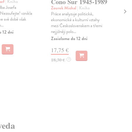
Cono Sur 1945-1989
do
sef
| Kniha
dba Josefa
Zourek Michal
| Kniha
Plz
Nezoufejte! vznikla
Práce analyzuje politické,
Knih
ve své době však
ekonomické a kulturní vztahy
sed
...
mezi Československem a třemi
podí
nejjižněji polo...
Dia
o 12 dní
Zasielame do 12 dní
Na 
17,75 €
22
18,30 €
23,
?
 veda