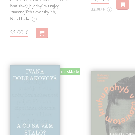
Bratislava) je jedny´m z najvy
32,90 €
?
´znamnejších slovensky´ch,…
Na sklade
?
25,00 €
na sklade