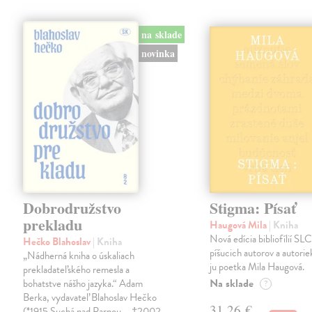
na sklade
novinka
Dobrodružstvo
Stigma: Písať
prekladu
Haugová Mila
| Kniha
Nová edícia bibliofílií SLC 
Hečko Blahoslav
| Kniha
píšucich autorov a autorie
„Nádherná kniha o úskaliach
ju poetka Mila Haugová.
prekladateľského remesla a
Na sklade
bohatstve nášho jazyka.“ Adam
?
Berka, vydavateľ Blahoslav Hečko
31,26 €
(*1915 Suchá nad Parnou – †2002