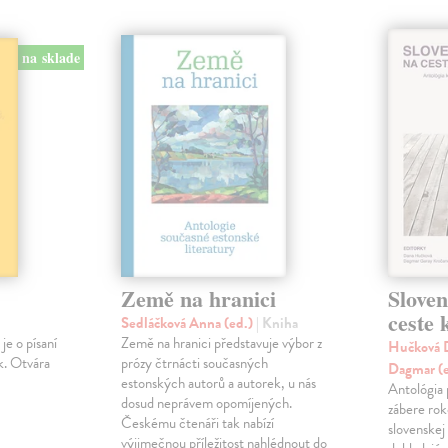
na sklade
Země na hranici
Slove
ceste
Sedláčková Anna (ed.)
| Kniha
je o písaní
Země na hranici představuje výbor z
Hučková D
k. Otvára
prózy čtrnácti současných
Dagmar (
estonských autorů a autorek, u nás
Antológia 
dosud neprávem opomíjených.
zábere ro
Českému čtenáři tak nabízí
slovenskej
výjimečnou příležitost nahlédnout do