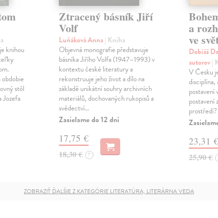
etom
Ztracený básník Jiří
Bohemi
Volf
a roz
ve svět
ha
Luňáková Anna
| Kniha
je knihou
Objevná monografie představuje
Dobiáš Dal
teľky
básníka Jiřího Volfa (1947–1993) v
autorov
| 
om.
kontextu české literatury a
V Česku j
a obdobie
rekonstruuje jeho život a dílo na
disciplína, 
covný stôl
základě unikátní souhry archivních
postavení 
a Jozefa
materiálů, dochovaných rukopisů a
postavení 
svědectví…
prostředí?
Zasielame do 12 dní
Zasielame
17,75 €
23,31 
18,30 €
?
25,90 €
ZOBRAZIŤ ĎALŠIE Z KATEGÓRIE LITERATÚRA, LITERÁRNA VEDA