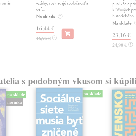
ý román
vzťahy, rozkladajú spoločnosť a
publikácia pri
def...
kľúčových pr
historického u
Na sklade
?
Na sklade
16,44 €
23,16 €
16,95 €
?
24,90 €
?
atelia s podobným vkusom si kúpili
na sklade
na sklade
novinka