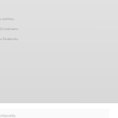
o wishlistu
iť známemu
na Facebooku
VYDAVATEĽ