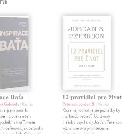
ra
ace Baťa
12 pravidiel pre život
vá Gabriela
| Kniha
Peterson Jordan B.
| Kniha
val jsem podnik,
Ktoré najhodnotnejšie poznatky by
jsem člověka a ten
mal každý vedieť? Uznávaný
podnik“ slova Tomáše
klinický psychológ Jordan Peterson
ými definoval, jak baťovsky
významne ovplyvnil súčasné