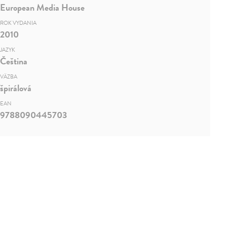
European Media House
ROK VYDANIA
2010
JAZYK
Čeština
VÄZBA
špirálová
EAN
9788090445703