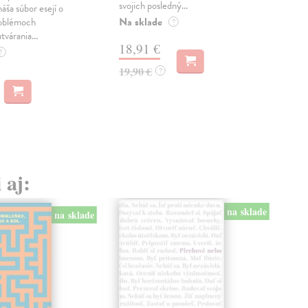
svojich posledný...
česk
náša súbor esejí o
Na sklade
Na 
oblémoch
?
tvárania...
18,91 €
14
?
19,90 €
15,
?
 aj:
na sklade
na sklade