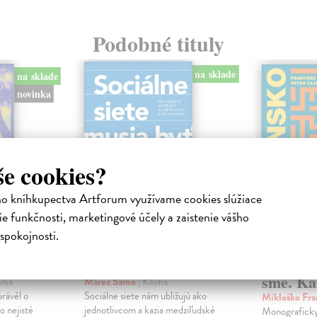
Podobné tituly
na sklade
na sklade
novinka
še cookies?
ho kníhkupectva Artforum využívame cookies slúžiace
e funkčnosti, marketingové účely a zaistenie vášho
spokojnosti.
ejisté
Sociálne siete musia
Slovens
byť zničené
prichád
sme. Ka
iha
Marec Samo
| Kniha
právěl o
Sociálne siete nám ubližujú ako
Mikloško Fra
o nejisté
jednotlivcom a kazia medziľudské
Monograficky