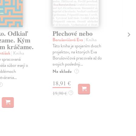
ko. Odkiaľ
Plechové nebo
Po
zame. Kým
Borušovičová Eva
| Kniha
Kun
m kráčame.
Táto kniha je spojením dvoch
Poma
projektov, na ktorých Eva
čty
ntišek
| Kniha
Borušovičová pracovala až do
naps
 spracovaná
svojich posledný...
česk
náša súbor esejí o
Na sklade
Na 
oblémoch
?
tvárania...
18,91 €
14
?
19,90 €
15,
?