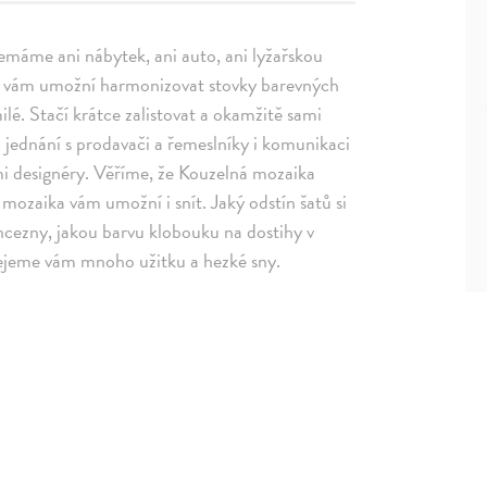
emáme ani nábytek, ani auto, ani lyžařskou
a vám umožní harmonizovat stovky barevných
lé. Stačí krátce zalistovat a okamžitě sami
 jednání s prodavači a řemeslníky i komunikaci
mi designéry. Věříme, že Kouzelná mozaika
mozaika vám umožní i snít. Jaký odstín šatů si
cezny, jakou barvu klobouku na dostihy v
řejeme vám mnoho užitku a hezké sny.