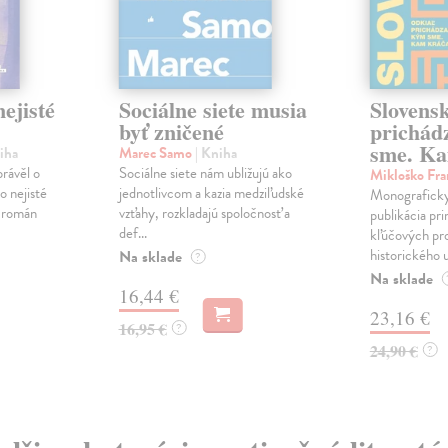
ejisté
Sociálne siete musia
Slovens
byť zničené
prichád
sme. Ka
iha
Marec Samo
| Kniha
právěl o
Sociálne siete nám ubližujú ako
Mikloško Fra
o nejisté
jednotlivcom a kazia medziľudské
Monograficky
ý román
vzťahy, rozkladajú spoločnosť a
publikácia pri
def...
kľúčových pr
historického u
Na sklade
?
Na sklade
16,44 €
23,16 €
16,95 €
?
24,90 €
?