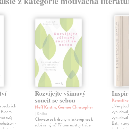
alšie z kategórie motivačná literatú
tví
Rozvíjejte všímavý
Inspir
soucit se sebou
Končitíko
a osobních
„Nevybudo
Neff Kristin, Germer Christopher
l Bloom
vybudoval 
| Kniha
vat svůj
vybudoval 
Chováte se k druhým laskavěji než k
bohatství -
Bati, kter
sobě samým? Přitom existují tisíce