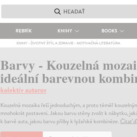
REBRÍK
KNIHY
BOOKS
KNIHY
-
ŽIVOTNÝ ŠTÝL A ZDRAVIE
-
MOTIVAČNÁ LITERATÚRA
Barvy - Kouzelná mozaika
ideální barevnou kombi
kolektív autorov
Kouzelná mozaika řeší jednoduchým, a proto téměř kouzelným
mnohokrát postaveni. Jakou barvu stěny zvolit k nábytku, ja
k barvě auta, jakou barvu přilby k lyžařské kombinéze.
Čítať ď