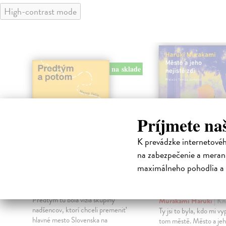
High-contrast mode
na sklade
Príjmete na
K prevádzke internetové
na zabezpečenie a merani
maximálneho pohodlia a 
Predtým a potom
Město a jeho n
zdi
Vallo Matúš
| Kniha
Predtým tu bola vízia skupiny
Murakami Haruki
| Kn
nadšencov, ktorí chceli premeniť
Ty jsi to byla, kdo mi vy
hlavné mesto Slovenska na
tom městě. Město a jeh