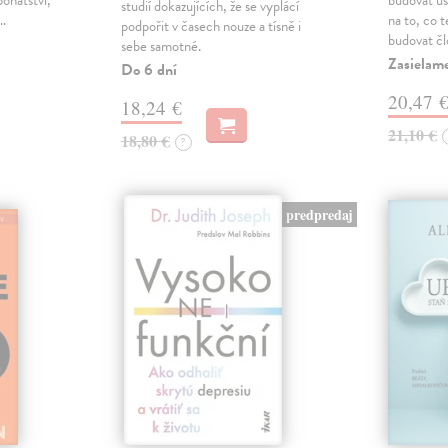
bohatství,
budovat ú
studií dokazujících, že se vyplácí
é…
na to, co 
podpořit v časech nouze a tísně i
budovat č
sebe samotné.
Zasielam
Do 6 dní
20,47 
18,24 €
21,10 €
18,80 €
?
predpredaj