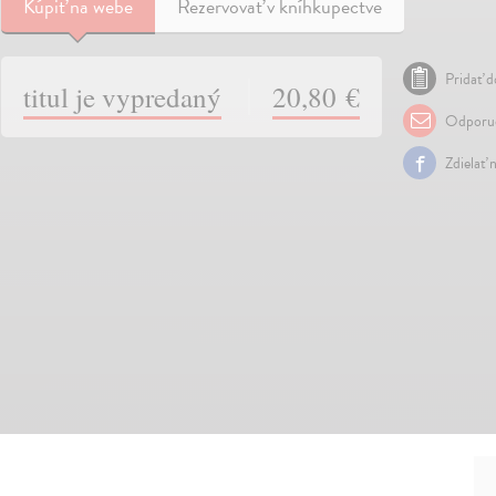
Kúpiť
na webe
Rezervovať v kníhkupectve
Pridať d
titul je vypredaný
20,80 €
Odporuč
Zdielať 