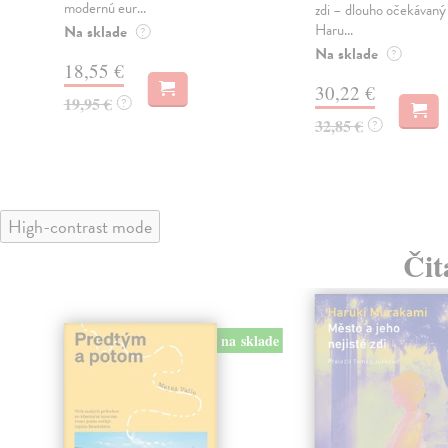
modernú eur...
zdi – dlouho očekávan
Haru...
Na sklade
?
Na sklade
?
18,55 €
30,22 €
19,95 €
?
32,85 €
?
High-contrast mode
Čit
na sklade