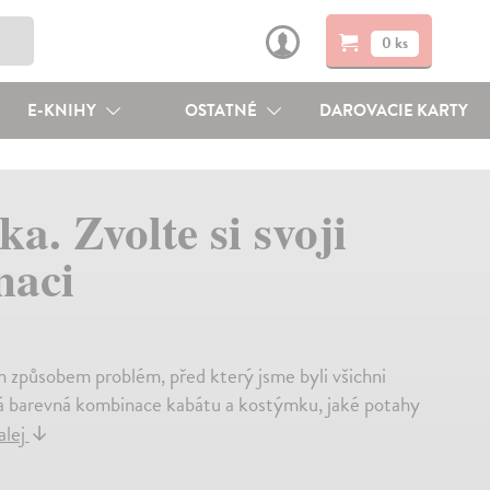
0 ks
E-KNIHY
OSTATNÉ
DAROVACIE KARTY
. Zvolte si svoji
naci
 způsobem problém, před který jsme byli všichni
ká barevná kombinace kabátu a kostýmku, jaké potahy
alej
↓