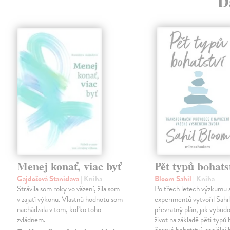
Ď
Menej konať, viac byť
Pět typů bohats
Gajdošová Stanislava
| Kniha
Bloom Sahil
| Kniha
Strávila som roky vo väzení, žila som
Po třech letech výzkumu 
v zajatí výkonu. Vlastnú hodnotu som
experimentů vytvořil Sahi
nachádzala v tom, koľko toho
převratný plán, jak vybudo
zvládnem.
život na základě pěti typů 