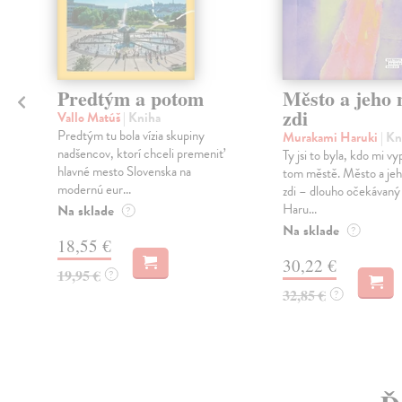
Predtým a potom
Město a jeho n
zdi
Vallo Matúš
| Kniha
Predtým tu bola vízia skupiny
Murakami Haruki
| Kn
nadšencov, ktorí chceli premeniť
Ty jsi to byla, kdo mi vy
hlavné mesto Slovenska na
tom městě. Město a jeh
modernú eur...
zdi – dlouho očekávan
Haru...
Na sklade
?
Na sklade
?
18,55 €
30,22 €
19,95 €
?
32,85 €
?