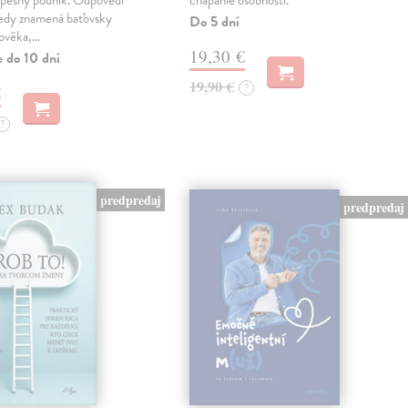
spěšný podnik. Odpovědí
chápanie osobnosti.
tedy znamená baťovsky
Do 5 dní
lověka,…
19,30 €
e do 10 dní
19,90 €
?
€
?
predpredaj
predpredaj