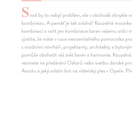
S
nad by to nebyl problém, ale v obchodě obvykle n
kombinézu. A paměť je tak zrádná! Kouzelná mozaik
kombinací a volit jen kombinace barev vašemu srdci mi
zjistíte, že máte v ruce neocenitelného pomocníka pro
s módními návrháři, projektanty, architekty a bytový
pomůže obohatit váš svět barev a harmonie. Kouzelná 
vezmete na předávání Oskarů nebo svatbu dánské prin
Ascotu a jaký odstín bot na vídeňský ples v Opeře. P