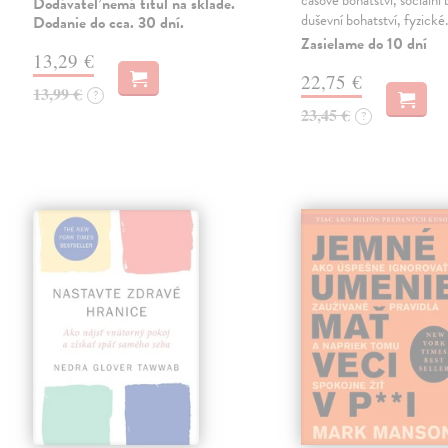
časové bohatství, sociální 
Dodávateľ nemá titul na sklade.
duševní bohatství, fyzick
Dodanie do cca. 30 dní.
Zasielame do 10 dní
13,29 €
22,75 €
13,99 €
?
23,45 €
?