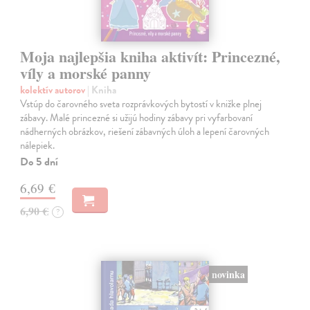
Moja najlepšia kniha aktivít: Princezné,
víly a morské panny
kolektív autorov
| Kniha
Vstúp do čarovného sveta rozprávkových bytostí v knižke plnej
zábavy. Malé princezné si užijú hodiny zábavy pri vyfarbovaní
nádherných obrázkov, riešení zábavných úloh a lepení čarovných
nálepiek.
Do 5 dní
6,69 €
6,90 €
?
novinka