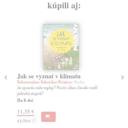
kúpili aj:
Jak se vyznat v klimatu
He
Scharmacher-Schreiber Kristina
| Kniha
Sp
Je opravdu stále tepleji? Pocítí vůbec člověk rozdíl
Hei
jednoho stupně?
poš
Do 6 dní
Na
11,35 €
11
11,70 €
11
?