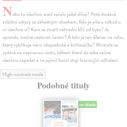
N
ebo to všechno snad začalo ještě dříve? Poté dostává
zvláštní vzkazy se záhadným obsahem. Kdo je píše a odkud o
ní všechno ví? Kam se ztratil náhradní klíč od bytu? Je
opravdu možné cestovat časem? A kdo je ten šílenec na rohu,
který vykřikuje něco okapsabotě a knihasáčku? Miranda se
vydává na napínavou cestu, během které do sebe začne
všechno zapadat a na jejímž konci stojí fascinující odhalení.
High-contrast mode
Podobné tituly
na sklade