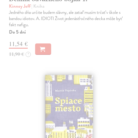
Kinney Jeff
| Kniha
Jedného dňa určite budem slávny, ale zatiaľ musím trčať v škole s
bandou idiotov. A. IDIOTI Život jedenásťročného decka môže byť
fakt nafigu.
Do 5 dní
11,54 €
11,90 €
?