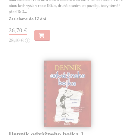
obou knih vyšla v roce 1865, druhá o sedm let později, tedy téměř
před 150…
Zasielame do 12 dní
26,70 €
28,10 €
?
Denník odvážneho bojka 1.