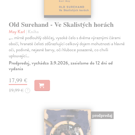
Old Surehand - Ve Skalistých horách
May Karl
| Kniha
„… mírně podlouhlý obličej, vysoké čelo s dvěma výraznými čárami
obočí, hranaté čelisti zdůrazňující celkový dojem mohutnosti a hlavně
oči, podivné, nejasné barvy, oči hluboce posazené, co chvíli
uplouvající…
Predpredaj, vychádza 3.9.2026, zasielame do 12 dní od
vydania
17,99 €
19,99 €
?
predpredaj