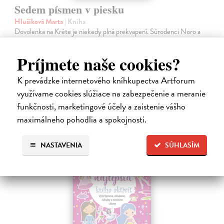
Sedem písmen v piesku
Hlušíková Marta
| Kniha
Dovolenka na Kréte je niekedy plná prekvapení. Súrodenci Noro a
Anabela pri mori spoznávajú svojráznych Chrtovcov, natrafia na
usušenú jaštericu, zaujmú ich Uwe a Hans, ktorí sú takmer celé dni
Príjmete naše cookies?
zahrabaní…
Na sklade
?
K prevádzke internetového kníhkupectva Artforum
14,20 €
využívame cookies slúžiace na zabezpečenie a meranie
funkčnosti, marketingové účely a zaistenie vášho
14,95 €
?
maximálneho pohodlia a spokojnosti.
NASTAVENIA
SÚHLASÍM