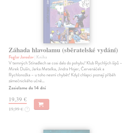
Záhada hlavolamu (sběratelské vydání)
Foglar Jaroslav
| Kniha
V temných Stínadlech se cosi dalo do pohybu! Klub Rychlých šípů –
Mirek Dušín, Jarka Metelka, Jindra Hojer, Červenáček a
Rychlonožka – u toho nesmí chybět! Když chlapci poznají příběh
zámečnického učně…
Zasielame do 14 dní
19,39 €
19,99 €
?