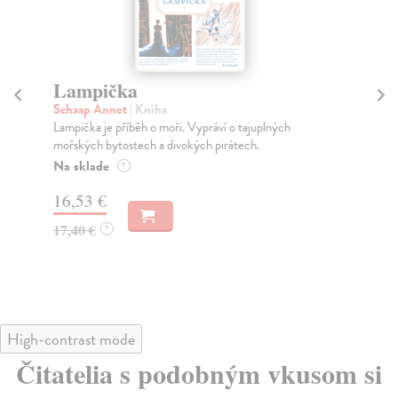
Lampička
O
h
Schaap Annet
| Kniha
Lampička je příběh o moři. Vypráví o tajuplných
Ma
mořských bytostech a divokých pirátech.
„… 
výr
Na sklade
?
Pr
16,53 €
dn
17,40 €
?
17
19
High-contrast mode
Čitatelia s podobným vkusom si