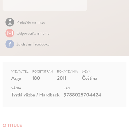
Pridať do wishlistu
Odporučiť známemu
Zdielať na Facebooku
VYDAVATEĽ
POČET STRÁN
ROK VYDANIA
JAZYK
Argo
180
2011
Čeština
VÄZBA
EAN
Tvrdá väzba / Hardback
9788025704424
O TITULE