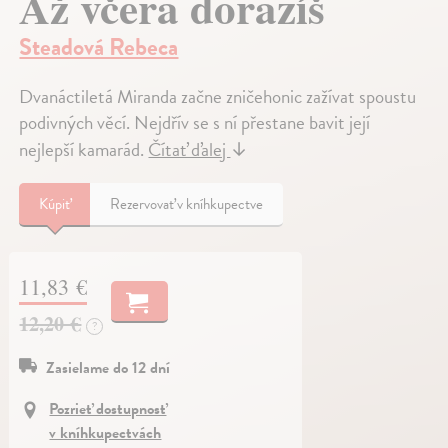
Až včera dorazíš
Steadová Rebeca
Dvanáctiletá Miranda začne zničehonic zažívat spoustu
podivných věcí. Nejdřív se s ní přestane bavit její
nejlepší kamarád.
Čítať ďalej
↓
Kúpiť
Rezervovať v kníhkupectve
11,83 €
12,20 €
?
Zasielame do 12 dní
Pozrieť dostupnosť
v kníhkupectvách