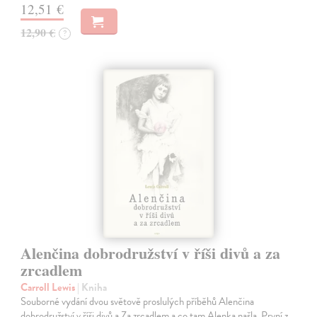
12,51 €
12,90 €
?
Alenčina dobrodružství v říši divů a za
zrcadlem
Carroll Lewis
| Kniha
Souborné vydání dvou světově proslulých příběhů Alenčina
dobrodružství v říši divů a Za zrcadlem a co tam Alenka našla. První z