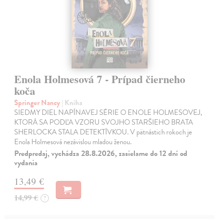
Enola Holmesová 7 - Prípad čierneho
koča
Springer Nancy
| Kniha
SIEDMY DIEL NAPÍNAVEJ SÉRIE O ENOLE HOLMESOVEJ,
KTORÁ SA PODĽA VZORU SVOJHO STARŠIEHO BRATA
SHERLOCKA STALA DETEKTÍVKOU. V pätnástich rokoch je
Enola Holmesová nezávislou mladou ženou.
Predpredaj, vychádza 28.8.2026, zasielame do 12 dní od
vydania
13,49 €
14,99 €
?