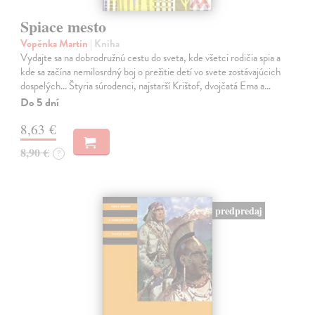
Spiace mesto
Vopěnka Martin
| Kniha
Vydajte sa na dobrodružnú cestu do sveta, kde všetci rodičia spia a
kde sa začína nemilosrdný boj o prežitie detí vo svete zostávajúcich
dospelých... Štyria súrodenci, najstarší Krištof, dvojčatá Ema a…
Do 5 dní
8,63 €
8,90 €
?
predpredaj