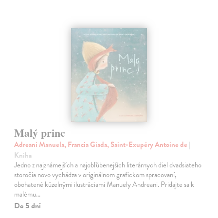
Malý princ
Adreani Manuela, Francia Giada, Saint-Exupéry Antoine de
|
Kniha
Jedno z najznámejších a najobľúbenejších literárnych diel dvadsiateho
storočia novo vychádza v originálnom grafickom spracovaní,
obohatené kúzelnými ilustráciami Manuely Andreani. Pridajte sa k
malému…
Do 5 dní