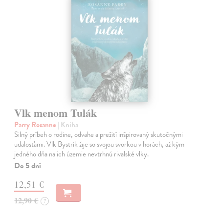
Vlk menom Tulák
Parry Rosanne
| Kniha
Silný príbeh o rodine, odvahe a prežití inšpirovaný skutočnými
udalosťami. Vlk Bystrík žije so svojou svorkou v horách, až kým
jedného dňa na ich územie nevtrhnú rivalské vlky.
Do 5 dní
12,51 €
12,90 €
?