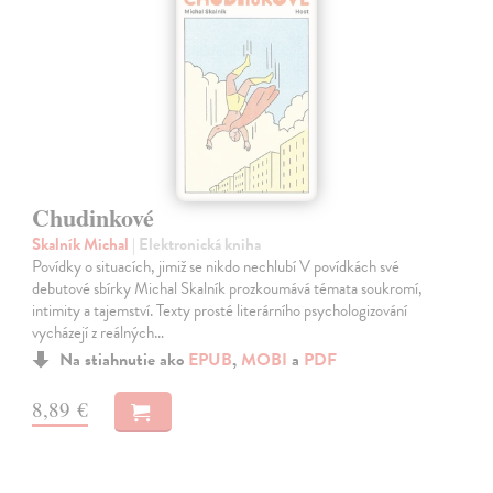
Chudinkové
Skalník Michal
| Elektronická kniha
Povídky o situacích, jimiž se nikdo nechlubí V povídkách své
debutové sbírky Michal Skalník prozkoumává témata soukromí,
intimity a tajemství. Texty prosté literárního psychologizování
vycházejí z reálných…
Na stiahnutie ako
EPUB
,
MOBI
a
PDF
8,89 €