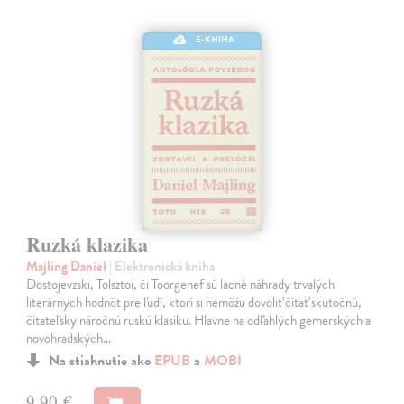
E-KNIHA
Ruzká klazika
Majling Daniel
| Elektronická kniha
Dostojevzski, Tolsztoi, či Toorgenef sú lacné náhrady trvalých
literárnych hodnôt pre ľudí, ktorí si nemôžu dovoliť čítať skutočnú,
čitateľsky náročnú ruskú klasiku. Hlavne na odľahlých gemerských a
novohradských…
Na stiahnutie ako
EPUB
a
MOBI
9,90 €