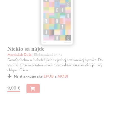
Niekto sa nájde
Martinčok Dušo
| Elektronická kniha
Desať príbehov o ľuďoch žijúcich v jednej bratislavskej bytovke. Do
starého domu so zvláštnou modernou nadstavbou sa nasťahuje malý
chlapec Oliver.
Na stiahnutie ako
EPUB
a
MOBI
9,00 €