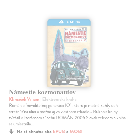
E-KNIHA
Námestie kozmonautov
Klimáček Viliam
| Elektronická kniha
Román o "neviditeľnej generácii IO", ktorú je možné každý deň
stretnúť na ulici a možno aj vo vlastnom zrkadle... Rukopis knihy
zvíťazil v literárnom súbehu ROMÁN 2006 Slovak telecom a kniha
sa umiestnila…
Na stiahnutie ako
EPUB
a
MOBI