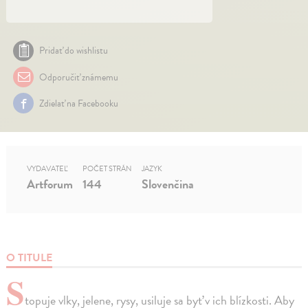
Pridať do wishlistu
Odporučiť známemu
Zdielať na Facebooku
VYDAVATEĽ
POČET STRÁN
JAZYK
Artforum
144
Slovenčina
O TITULE
S
topuje vlky, jelene, rysy, usiluje sa byť v ich blízkosti. Aby