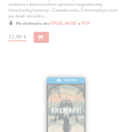
svedectvo o detstve prežitom uprostred marginalizovanej
kolotočiarskej komunity v Československu. S mimoriadnym citom
pre detail i atmosféru…
Na stiahnutie ako
EPUB
,
MOBI
a
PDF
12,90 €
E-KNIHA