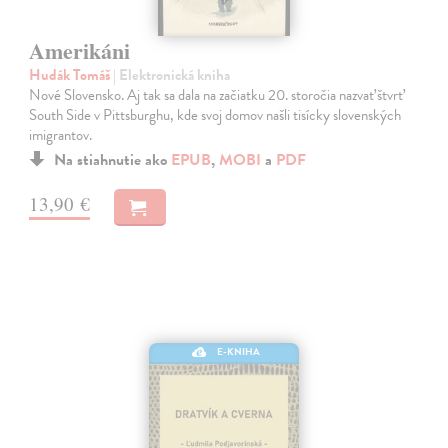
Amerikáni
Hudák Tomáš
| Elektronická kniha
Nové Slovensko. Aj tak sa dala na začiatku 20. storočia nazvať štvrť
South Side v Pittsburghu, kde svoj domov našli tisícky slovenských
imigrantov.
Na stiahnutie ako
EPUB
,
MOBI
a
PDF
13,90 €
E-KNIHA