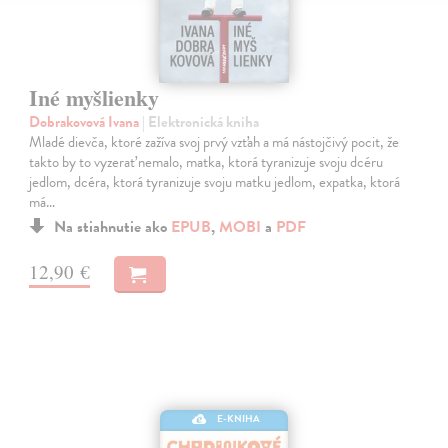
Iné myšlienky
Dobrakovová Ivana
| Elektronická kniha
Mladé dievča, ktoré zažíva svoj prvý vzťah a má nástojčivý pocit, že
takto by to vyzerať nemalo, matka, ktorá tyranizuje svoju dcéru
jedlom, dcéra, ktorá tyranizuje svoju matku jedlom, expatka, ktorá
má…
Na stiahnutie ako
EPUB
,
MOBI
a
PDF
12,90 €
E-KNIHA