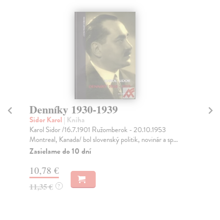
Denníky 1930-1939
T
Sidor Karol
| Kniha
Fe
Karol Sidor /16.7.1901 Ružomberok - 20.10.1953
Tex
Montreal, Kanada/ bol slovenský politik, novinár a sp...
dvo
Zasielame do 10 dní
Do
10,78 €
6,
11,35 €
6,
?