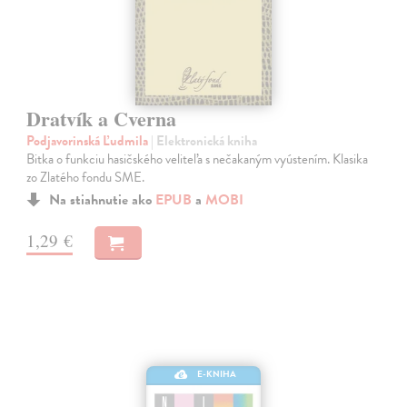
Dratvík a Cverna
Podjavorinská Ľudmila
| Elektronická kniha
Bitka o funkciu hasičského veliteľa s nečakaným vyústením. Klasika
zo Zlatého fondu SME.
Na stiahnutie ako
EPUB
a
MOBI
1,29 €
E-KNIHA