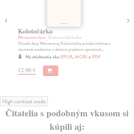
Kolotočárka
H
Wernerová Jana
| Elektronická kniha
Kl
Novela Jany Wernerovej Kolotočárka prináša intímne a
Koh
otvorené svedectvo o detstve prežitom uprostred...
Tis
Na stiahnutie ako
EPUB
,
MOBI
a
PDF
12,90 €
12
High-contrast mode
Čitatelia s podobným vkusom si
kúpili aj: