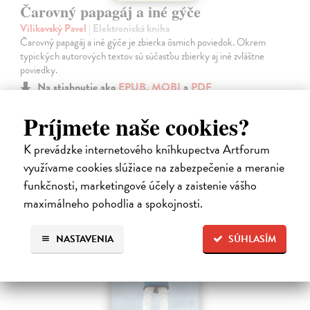
Čarovný papagáj a iné gýče
Vilikovský Pavel
| Elektronická kniha
Čarovný papagáj a iné gýče je zbierka ôsmich poviedok. Okrem
typických autorových textov sú súčasťou zbierky aj iné zvláštne
poviedky.
Na stiahnutie ako
EPUB
,
MOBI
a
PDF
Príjmete naše cookies?
10,49 €
K prevádzke internetového kníhkupectva Artforum
využívame cookies slúžiace na zabezpečenie a meranie
funkčnosti, marketingové účely a zaistenie vášho
maximálneho pohodlia a spokojnosti.
E-KNIHA
NASTAVENIA
SÚHLASÍM