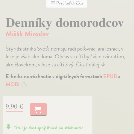
Prečítať ukážku
Denníky domorodcov
Mišák Miroslav
Štyridsiatnika Sveťa nemajú radi poľovníci ani lesníci, v
lese je však ako doma. Občas sa cíti byť viac zvieraťom,
ako človekom, v lese sa cíti živý.
Čítať ďalej
↓
E-kniha na stiahnutie v digitálnych formátoch
EPUB
a
MOBI
?
9,90 €
Titul je dostupný ihneď na stiahnutie