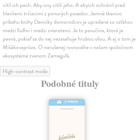
cítil ich pach. Aby ony cítili jeho. A abyich ochránil pred
hlavňami trčiacimi z ponurých posedov. Jemné tkanivo
príbehu knihy Denníky domorodcov je upradené zo vzťahov
medzi ľuďmi i medzi zvieratami. Je to pavučina, ktorá je
pevná, pokiaľ sa do nej nezasahuje hrubou silou. A aj o tom je
Mišákovapróza. O narušenej rovnováhe v našom spoločnom
ekosystéme zvanom Zemeguľa.
High-contrast mode
Podobné tituly
E-KNIHA