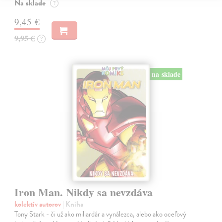
Na sklade
?
9,45 €
9,95 €
?
na sklade
Iron Man. Nikdy sa nevzdáva
kolektív autorov
| Kniha
Tony Stark - či už ako miliardár a vynálezca, alebo ako oceľový