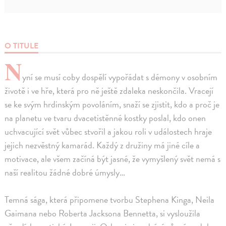
O TITULE
N
yní se musí coby dospělí vypořádat s démony v osobním
životě i ve hře, která pro ně ještě zdaleka neskončila. Vracejí
se ke svým hrdinským povoláním, snaží se zjistit, kdo a proč je
na planetu ve tvaru dvacetistěnné kostky poslal, kdo onen
uchvacující svět vůbec stvořil a jakou roli v událostech hraje
jejich nezvěstný kamarád. Každý z družiny má jiné cíle a
motivace, ale všem začíná být jasné, že vymyšlený svět nemá s
naší realitou žádné dobré úmysly…
Temná sága, která připomene tvorbu Stephena Kinga, Neila
Gaimana nebo Roberta Jacksona Bennetta, si vysloužila