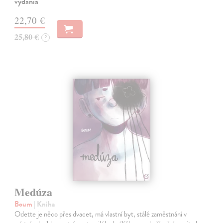
vydania
22,70 €
25,80 €
?
Medúza
Boum
| Kniha
Odette je něco přes dvacet, má vlastní byt, stálé zaměstnání v