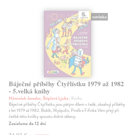
novinka
Báječné příběhy Čtyřlístku 1979 až 1982
- 5.velká knihy
Němeček Jaroslav, Štíplová Ljuba
| Kniha
Báječné příběhy Čtyřlístku jsou pátým dílem v řadě, obsahují příběhy
z let 1979 až 1982. Bobík, Myšpulín, Pinďa a Fifinka Vám přejí při
četbě této knížky spoustu dobré zábavy.
Zasielame do 12 dní
24,93 €