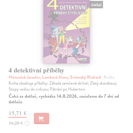
dotlač
4 detektivní příběhy
Němeček Jaroslav, Lamková Hana, Svitavský Richard
| Kniha
Kniha obsahuje příběhy: Záhada zamčené skříně; Zlatý skarabeus;
Stopy vedou do cirkusu; Pátrání po Hubertovi
Čaká sa dotlač, vychádza 14.8.2026, zasielame do 7 dní od
dotlače
15,71 €
16,20 €
?