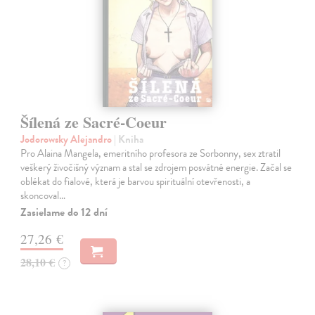
Šílená ze Sacré-Coeur
Jodorowsky Alejandro
| Kniha
Pro Alaina Mangela, emeritního profesora ze Sorbonny, sex ztratil
veškerý živočišný význam a stal se zdrojem posvátné energie. Začal se
oblékat do fialové, která je barvou spirituální otevřenosti, a
skoncoval…
Zasielame do 12 dní
27,26 €
28,10 €
?