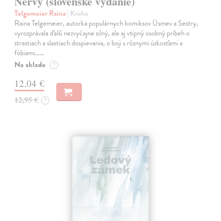
Nervy (slovenské vydanie)
Telgemeier Raina
| Kniha
Raina Telgemeier, autorka populárnych komiksov Úsmev a Sestry,
vyrozprávala ďalší nezvyčajne silný, ale aj vtipný osobný príbeh o
strastiach a slastiach dospievania, o boji s rôznymi úzkosťami a
fóbiami...…
Na sklade
?
12,04 €
12,95 €
?