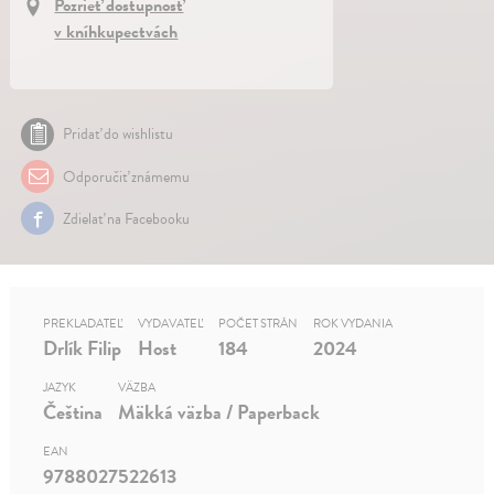
Pozrieť dostupnosť
v kníhkupectvách
Pridať do wishlistu
Odporučiť známemu
Zdielať na Facebooku
PREKLADATEĽ
VYDAVATEĽ
POČET STRÁN
ROK VYDANIA
Drlík Filip
Host
184
2024
JAZYK
VÄZBA
Čeština
Mäkká väzba / Paperback
EAN
9788027522613