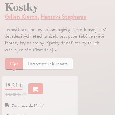
Kostky
Gillen Kieron
,
Hansová Stephanie
Temná hra na hrdiny připomínající gotické Jumanji ... V
devadesátých letech zmizelo šest puberťáků ve světě
fantasy hry na hrdiny. Zpátky do naší reality se jich
vrátilo jen pět.
Čítať ďalej
↓
Kúpiť
Rezervovať v kníhkupectve
18,24 €
18,80 €
?
Zasielame do 12 dní