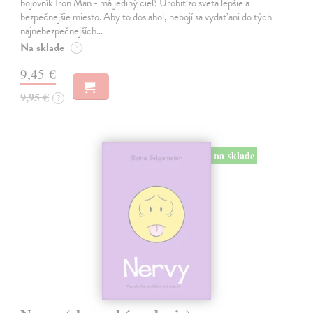
bojovník Iron Man - má jediný cieľ: Urobiť zo sveta lepšie a
bezpečnejšie miesto. Aby to dosiahol, nebojí sa vydať ani do tých
najnebezpečnejších…
Na sklade
?
9,45 €
9,95 €
?
na sklade