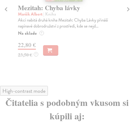
Mezitah: Chyba lávky
M
Maršík Albert
| Kniha
Ma
Akcí nabitá druhá kniha Mezitah: Chyba Lávky přináší
Ves
napínavé dobrodružství z prostředí, kde se nejd...
se 
Na sklade
Za
?
22,80 €
21
23,50 €
22
?
High-contrast mode
Čitatelia s podobným vkusom si
kúpili aj: