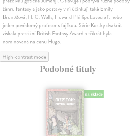
přezdívku gotické Jumanji. Oslavuje i podrývá různé podoby
žánru fantasy a jako postavy v ní účinkují také Emily
Brontëová, H. G. Wells, Howard Phillips Lovecraft nebo
jeden povědomý profesor s fajfkou. Série Kostky dvakrát
získala prestižní British Fantasy Award a třikrát byla
nominovaná na cenu Hugo.
High-contrast mode
Podobné tituly
na sklade