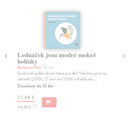
Lednáček jsou modré mokré
C
holínky
Sk
Pov
Borkovec Petr
| Kniha
pov
Souborné vydání sbírek básní pro děti Všechno je to na
zahradě (2013), O čem sní (2016) a Každá věc ...
Na
Zasielame do 12 dní
13
13,68 €
14
14,10 €
?