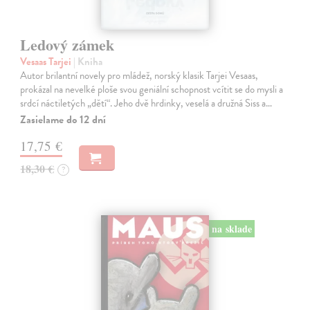
Ledový zámek
Vesaas Tarjei
| Kniha
Autor brilantní novely pro mládež, norský klasik Tarjei Vesaas,
prokázal na nevelké ploše svou geniální schopnost vcítit se do mysli a
srdcí náctiletých „dětí“. Jeho dvě hrdinky, veselá a družná Siss a…
Zasielame do 12 dní
17,75 €
18,30 €
?
na sklade