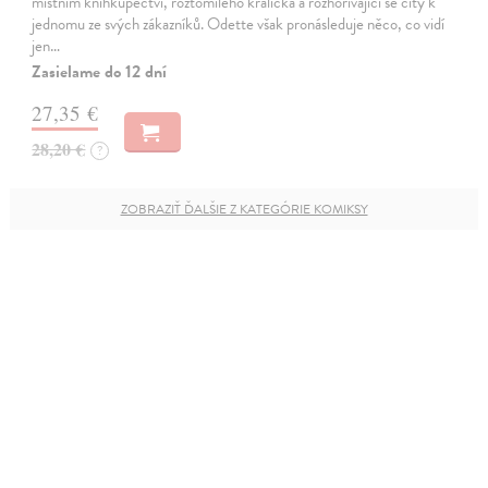
místním knihkupectví, roztomilého králíčka a rozhořívající se city k
jednomu ze svých zákazníků. Odette však pronásleduje něco, co vidí
jen…
Zasielame do 12 dní
27,35 €
28,20 €
?
ZOBRAZIŤ ĎALŠIE Z KATEGÓRIE KOMIKSY