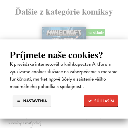
Ďalšie z kategórie komiksy
na sklade
Príjmete naše cookies?
K prevádzke internetového kníhkupectva Artforum
využívame cookies slúžiace na zabezpečenie a meranie
funkčnosti, marketingové účely a zaistenie vášho
maximálneho pohodlia a spokojnosti.
Minecraft: Srdce z kameňa 2
NASTAVENIA
SÚHLASÍM
Clemson Andrew, Lawson Jeremy, Esposito Taylor
| Kniha
Druhé pokračovanie napínavého dobrodružstva zo sveta Minecraftu.
Samotársky farmár Cobb sa chce len starať o svoju úrodu, zbierať
suroviny a mať pokoj.