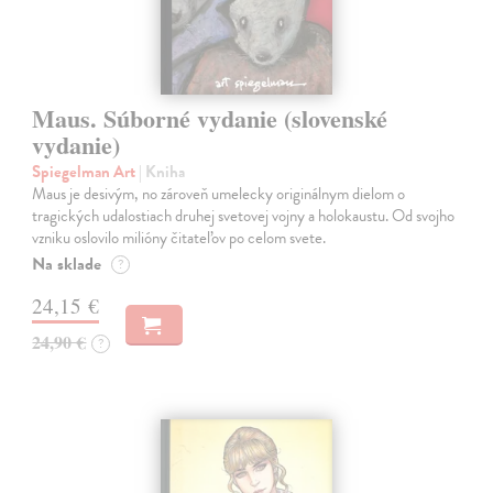
Maus. Súborné vydanie (slovenské
vydanie)
Spiegelman Art
| Kniha
Maus je desivým, no zároveň umelecky originálnym dielom o
tragických udalostiach druhej svetovej vojny a holokaustu. Od svojho
vzniku oslovilo milióny čitateľov po celom svete.
Na sklade
?
24,15 €
24,90 €
?