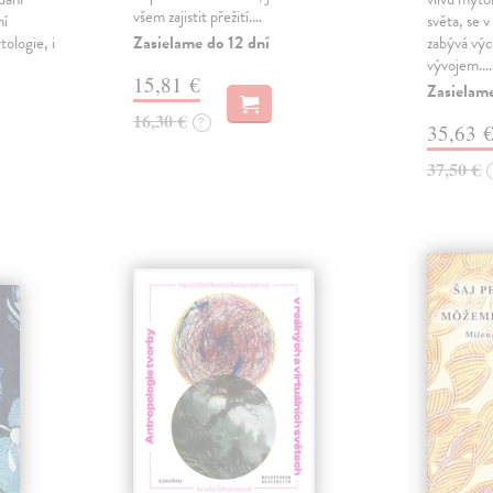
všem zajistit přežití.…
ní
světa, se 
Zasielame do 12 dní
ologie, i
zabývá výc
vývojem.…
15,81 €
Zasielame
16,30 €
?
35,63 
37,50 €