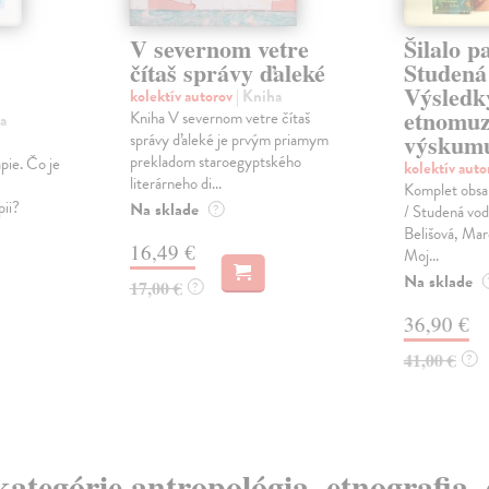
V severnom vetre
Šilalo p
čítaš správy ďaleké
Studená
Výsledk
kolektív autorov
| Kniha
etnomuz
Kniha V severnom vetre čítaš
a
výskum
správy ďaleké je prvým priamym
prekladom staroegyptského
pie. Čo je
kolektív aut
literárneho di...
Komplet obsahu
ii?
Na sklade
?
/ Studená vo
Belišová, Mar
16,49 €
Moj...
Na sklade
17,00 €
?
36,90 €
41,00 €
?
kategórie antropológia, etnografia,