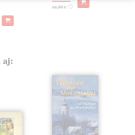
dní
66,00 €
?
45
46,
 aj: