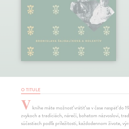
O TITULE
V
knihe máte možnosť vrátiť sa v čase naspäť do 19.
zvykoch a tradíciách, nárečí, bohatom názvosloví, tra
súčastiach podľa príležitosti, každodennom živote, v