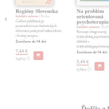
Regióny Slovenska
Na problém
orientovaná
kolektív autorov
| Kniha
psychoterapia
Cieľom publikácie je
prostredníctvom štatistických
kolektív autorov
| Knih
informácií poskytnúť odborníkom
Koncept integrovanej
i širokej verejno...
krátkodobej psychotera
Zasielame do 14 dní
dôležité v
krátkodobejpsychoterap
7,44 €
Zasielame do 14 dní
7,67 €
?
5,49 €
5,78 €
?
Ďalšie z 