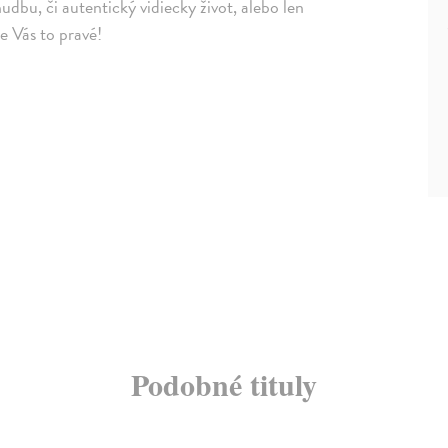
udbu, či autentický vidiecky život, alebo len
e Vás to pravé!
Podobné tituly