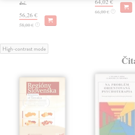
64,02 €
dní.
66,00 €
?
56,26 €
58,00 €
?
High-contrast mode
Čit