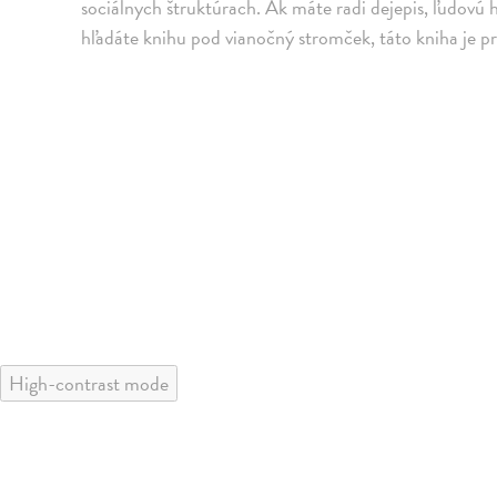
sociálnych štruktúrach. Ak máte radi dejepis, ľudovú h
hľadáte knihu pod vianočný stromček, táto kniha je pr
High-contrast mode