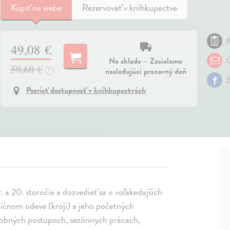
Kúpiť
na webe
Rezervovať v kníhkupectve
P
49,08 €
Na sklade – Zasielame
O
50,60 €
nasledujúci pracovný deň
?
Z
Pozrieť dostupnosť v kníhkupectvách
 a 20. storočia a dozvedieť sa o voľakedajších
dičnom odeve (kroji) a jeho početných
ýrobných postupoch, sezónnych prácach,