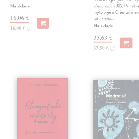
Na sklade
předchozích dílů, Primitiv
mytologie a Orientální myt
16,06 €
tato kniha…
Na sklade
16,90 €
?
35,63 €
37,50 €
?