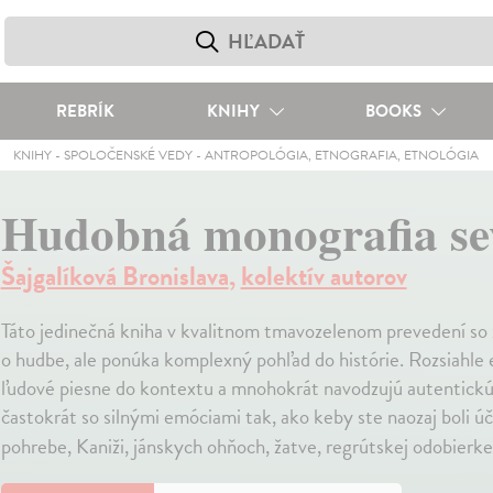
REBRÍK
KNIHY
BOOKS
KNIHY
-
SPOLOČENSKÉ VEDY
-
ANTROPOLÓGIA, ETNOGRAFIA, ETNOLÓGIA
Hudobná monografia se
Šajgalíková Bronislava
,
kolektív autorov
Táto jedinečná kniha v kvalitnom tmavozelenom prevedení so z
o hudbe, ale ponúka komplexný pohľad do histórie. Rozsiahle 
ľudové piesne do kontextu a mnohokrát navodzujú autentickú
častokrát so silnými emóciami tak, ako keby ste naozaj boli úča
pohrebe, Kaniži, jánskych ohňoch, žatve, regrútskej odobierke