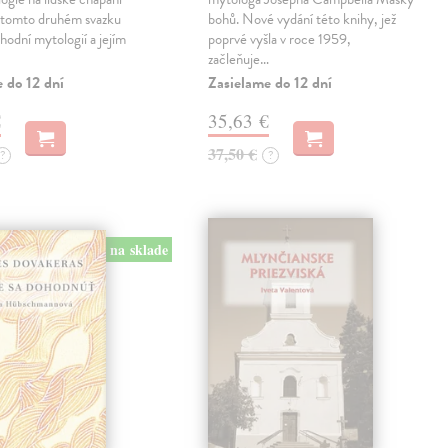
v tomto druhém svazku
bohů. Nové vydání této knihy, jež
hodní mytologií a jejím
poprvé vyšla v roce 1959,
začleňuje…
 do 12 dní
Zasielame do 12 dní
€
35,63 €
37,50 €
?
?
na sklade