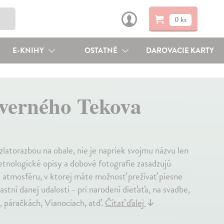
0 ks
E-KNIHY
OSTATNÉ
DAROVACIE KARTY
verného Tekova
latorazbou na obale, nie je napriek svojmu názvu len
etnologické opisy a dobové fotografie zasadzujú
 atmosféru, v ktorej máte možnosť prežívať piesne
stní danej udalosti - pri narodení dieťaťa, na svadbe,
, páračkách, Vianociach, atď.
Čítať ďalej
↓