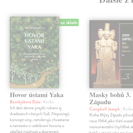
na sklade
Hovor ústami Yaka
Masky bohů 3.
Západu
Bombjaková Daša
| Kniha
Ich deti denne prejdú rukami aj
Campbell Joseph
| Knih
dvadsiatich rôznych ľudí. Nepoznajú
Kniha Mýty Západu původn
koncept viny, netolerujú chvastanie
roce 1964 jako třetí svaze
a namiesto o vzdelávaní hovoria o
monumentální čtyřdílné s
zdieľaní múdrosti a dozrievaní.
bohů a stejně jako nová vy