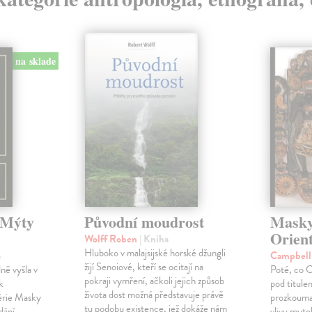
na sklade
 Mýty
Původní moudrost
Masky
Orient
Wolff Roben
| Kniha
Hluboko v malajsijské horské džungli
a
Campbell
žijí Senoiové, kteří se ocitají na
ě vyšla v
Poté, co C
pokraji vymření, ačkoli jejich způsob
k
pod titule
života dost možná představuje právě
érie Masky
prozkouma
tu podobu existence, jež dokáže nám
dání
vlivu myto