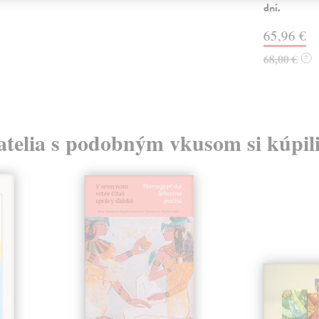
dní.
65,96 €
68,00 €
?
atelia s podobným vkusom si kúpili