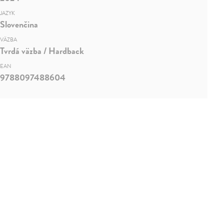
JAZYK
Slovenčina
VÄZBA
Tvrdá väzba / Hardback
EAN
9788097488604