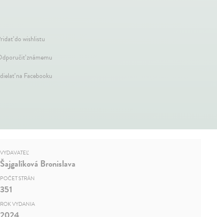
ridať do wishlistu
dporučiť známemu
dielať na Facebooku
VYDAVATEĽ
Šajgalíková Bronislava
POČET STRÁN
351
ROK VYDANIA
2024