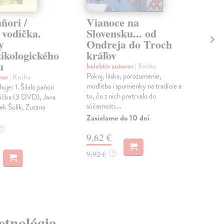
aňori /
Vianoce na
Ša
 vodička.
Slovensku... od
M
y
Ondreja do Troch
do
ikologického
kráľov
Hüb
u
Ako 
kolektív autorov
| Kniha
ner
Pokoj, láska, porozumenie,
orov
| Kniha
seb
modlitba i spomienky na tradície a
je: 1. Šilalo paňori
uzná
to, čo z nich pretrvalo do
dička (3 DVD), Jana
súčasnosti....
Na 
ek Šulík, Zuzana
Zasielame do 10 dní
14
?
9,62 €
15,
9,92 €
?
 etnológia