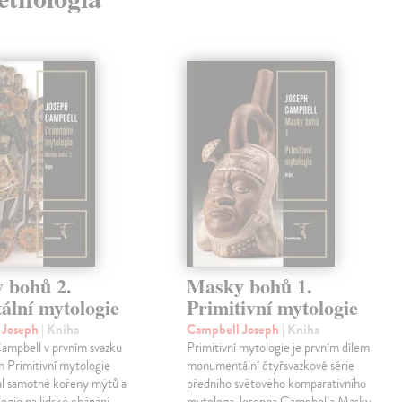
 bohů 2.
Masky bohů 1.
ální mytologie
Primitivní mytologie
 Joseph
| Kniha
Campbell Joseph
| Kniha
ampbell v prvním svazku
Primitivní mytologie je prvním dílem
m Primitivní mytologie
monumentální čtyřsvazkové série
l samotné kořeny mýtů a
předního světového komparativního
logie na lidské chápání
mytologa Josepha Campbella Masky