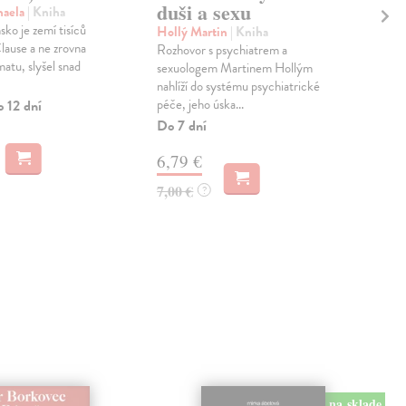
duši a sexu
Ja
haela
| Kniha
dě
ko je zemí tisíců
Hollý Martin
| Kniha
lause a ne zrovna
Rozhovor s psychiatrem a
Hal
matu, slyšel snad
sexuologem Martinem Hollým
Jan
nahlíží do systému psychiatrické
význ
péče, jeho úska...
o 12 dní
esej
vě...
Do 7 dní
Zas
6,79 €
9,
7,00 €
?
9,3
na sklade