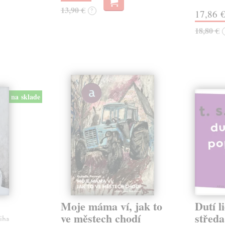
13,90 €
?
17,86 
18,80 €
na sklade
Moje máma ví, jak to
Dutí l
ve městech chodí
středa
niha