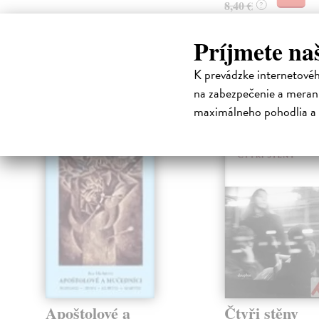
8,40 €
?
Príjmete na
K prevádzke internetové
High-contrast mode
na zabezpečenie a merani
Čit
maximálneho pohodlia a 
Apoštolové a
Čtyři stěny