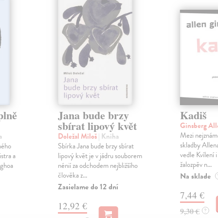
plně
Jana bude brzy
Kadiš
sbírat lipový květ
Ginsberg Al
Mezi nejznámě
a
Doležal Miloš
| Kniha
skladby Allen
ného
Sbírka Jana bude brzy sbírat
vedle Kvílení 
stra a
lipový květ je v jádru souborem
žalozpěv n...
nghoa
nénií za odchodem nejbližšího
člověka z...
Na sklade
Zasielame do 12 dní
7,44 €
12,92 €
9,30 €
?