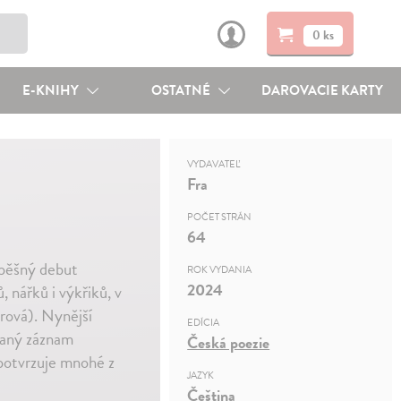
0 ks
E-KNIHY
OSTATNÉ
DAROVACIE KARTY
VYDAVATEĽ
Fra
POČET STRÁN
64
spěšný debut
ROK VYDANIA
2024
 nářků i výkřiků, v
erová). Nynější
EDÍCIA
vaný záznam
Česká poezie
 potvrzuje mnohé z
JAZYK
Čeština