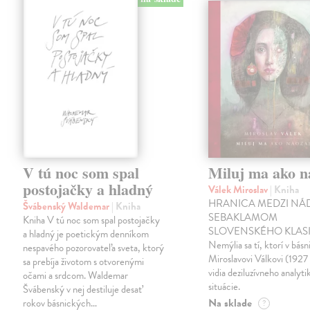
V tú noc som spal
Miluj ma ako n
postojačky a hladný
Válek Miroslav
| Kniha
HRANICA MEDZI NÁ
Švábenský Waldemar
| Kniha
SEBAKLAMOM
Kniha V tú noc som spal postojačky
SLOVENSKÉHO KLASI
a hladný je poetickým denníkom
Nemýlia sa tí, ktorí v básn
nespavého pozorovateľa sveta, ktorý
Miroslavovi Válkovi (1927
sa prebíja životom s otvorenými
vidia deziluzívneho analyti
očami a srdcom. Waldemar
situácie.
Švábenský v nej destiluje desať
Na sklade
rokov básnických…
?