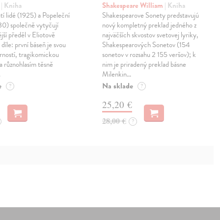
.
| Kniha
Shakespeare William
| Kniha
 lidé (1925) a Popeleční
Shakespearove Sonety predstavujú
30) společně vytyčují
nový kompletný preklad jedného z
jší předěl v Eliotově
najväčších skvostov svetovej lyriky,
díle: první báseň je svou
Shakespearových Sonetov (154
rností, tragikomickou
sonetov v rozsahu 2 155 veršov); k
 a různohlasím těsně
nim je priradený preklad básne
…
Milenkin…
e
Na sklade
?
?
25,20 €
28,00 €
?