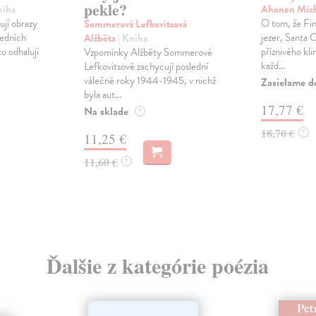
pekle?
niha
Ahonen Mic
jí obrazy
O tom, že Fins
Sommerová Lefkovitsová
šedních
jezer, Santa C
Alžběta
| Kniha
to odhalují
příznivého kli
Vzpomínky Alžběty Sommerové
každ...
Lefkovitsové zachycují poslední
válečné roky 1944-1945, v nichž
Zasielame d
byla aut...
17,77 €
Na sklade
?
18,70 €
?
11,25 €
11,60 €
?
Ďalšie z kategórie poézia