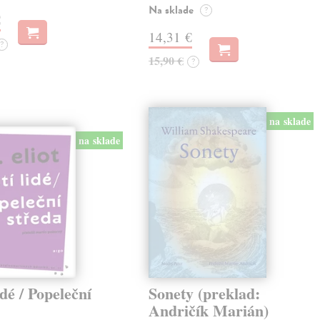
Na sklade
?
€
14,31 €
?
15,90 €
?
na sklade
na sklade
idé / Popeleční
Sonety (preklad:
Andričík Marián)