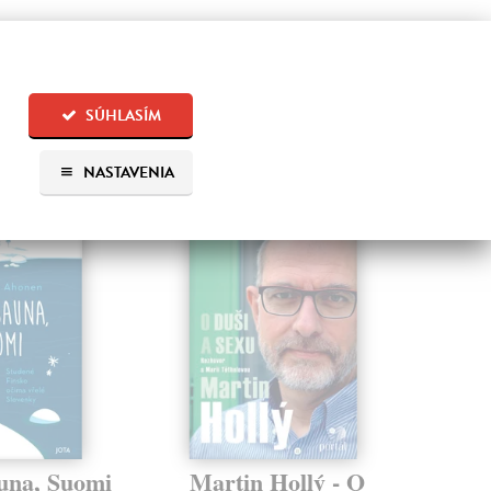
14,
SÚHLASÍM
 aj:
NASTAVENIA
auna, Suomi
Martin Hollý - O
Čt