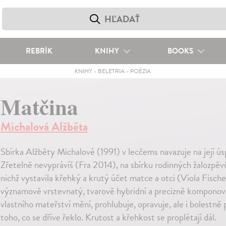
REBRÍK
KNIHY
BOOKS
KNIHY
-
BELETRIA
-
POÉZIA
Matčina
Michalová Alžběta
Sbírka Alžběty Michalové (1991) v lecčems navazuje na její ú
Zřetelně nevyprávíš (Fra 2014), na sbírku rodinných žalozpěvů,
nichž vystavila křehký a krutý účet matce a otci (Viola Fisch
významově vrstevnatý, tvarově hybridní a precizně kompono
vlastního mateřství mění, prohlubuje, opravuje, ale i bolestně
toho, co se dříve řeklo. Krutost a křehkost se proplétají dál.