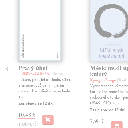
klade
Pravý úhel
Měsíc mysli ú
kulatý
Luňáčková Alžběta
| Kniha
Hádám, jak daleko si budu, sáhnu-
Kjongho Songu
| Knih
li na sebe vypůjčeným gestem,
Výbor z poezie význam
oslovím-li se infinitivem, nebudu-
korejského zenového mi
li ...
svobodného tuláka Kjo
(1849-1912). Jeho ...
Zasielame do 12 dní
Zasielame do 12 dní
10,48 €
7,98 €
10,80 €
?