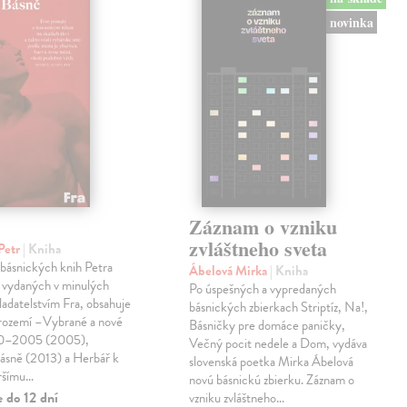
novinka
Záznam o vzniku
zvláštneho sveta
Petr
| Kniha
 básnických knih Petra
Ábelová Mirka
| Kniha
 vydaných v minulých
Po úspešných a vypredaných
ladatelstvím Fra, obsahuje
básnických zbierkach Striptíz, Na!,
trozemí –Vybrané a nové
Básničky pre domáce paničky,
90–2005 (2005),
Večný pocit nedele a Dom, vydáva
básně (2013) a Herbář k
slovenská poetka Mirka Ábelová
ršímu…
novú básnickú zbierku. Záznam o
 do 12 dní
vzniku zvláštneho…