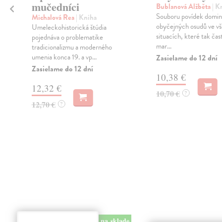
mučedníci
Bublanová Alžběta
| K
Souboru povídek dominu
Michalová Rea
| Kniha
obyčejných osudů ve v
Umeleckohistorická štúdia
situacích, které tak čas
pojednáva o problematike
mar...
tradicionalizmu a moderného
umenia konca 19. a vp...
Zasielame do 12 dní
Zasielame do 12 dní
10,38 €
12,32 €
10,70 €
?
12,70 €
?
na sklade