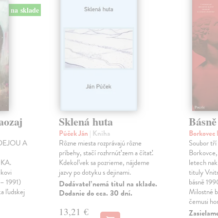
na sklade
aozaj
Sklená huta
Básně
Púček Ján
| Kniha
Borkovec 
DEJOU A
Rôzne miesta rozprávajú rôzne
Soubor tří
príbehy, stačí rozhrnúť zem a čítať.
Borkovce,
KA.
Kdekoľvek sa pozrieme, nájdeme
letech nak
ikovi
jazvy po dotyku s dejinami.
tituly Vni
 – 1991)
básně 19
Dodávateľ nemá titul na sklade.
ka ľudskej
Milostné 
Dodanie do cca. 30 dní.
čemusi ho
13,21 €
Zasielame