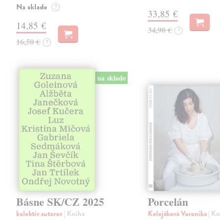
Na sklade
?
33,85 €
14,85 €
34,90 €
?
16,50 €
?
na sklade
Básne SK/CZ 2025
Porcelán
kolektív autorov
| Kniha
Kolejáková Veronika
| K