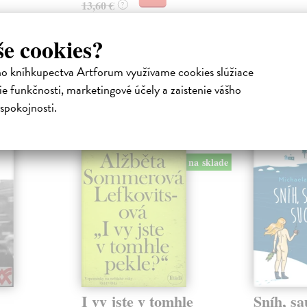
13,60 €
?
še cookies?
ho kníhkupectva Artforum využívame cookies slúžiace
e funkčnosti, marketingové účely a zaistenie vášho
atelia s podobným vkusom si kúpili
spokojnosti.
na sklade
I vy jste v tomhle
Sníh, s