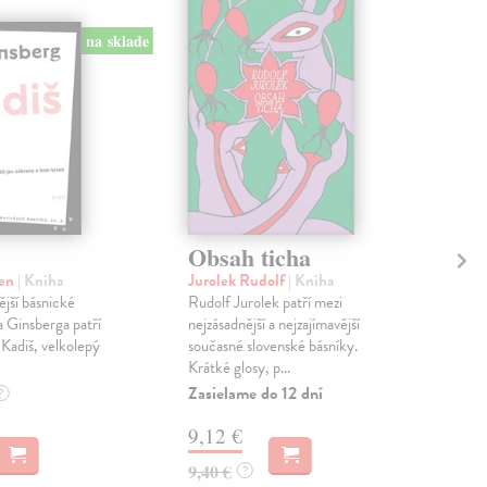
na sklade
Obsah ticha
Kn
ch
len
| Kniha
Jurolek Rudolf
| Kniha
jší básnické
Rudolf Jurolek patří mezi
Zaj
a Ginsberga patří
nejzásadnější a nejzajímavější
Ote
i Kadiš, velkolepý
současné slovenské básníky.
v ni
Krátké glosy, p...
odp
situ
Zasielame do 12 dní
?
Zas
9,12 €
13
9,40 €
?