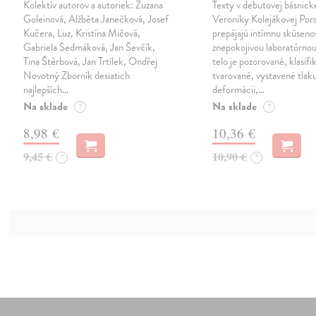
Kolektív autorov a autoriek: Zuzana
Texty v debutovej básnick
Goleinová, Alžběta Janečková, Josef
Veroniky Kolejákovej Por
Kučera, Luz, Kristína Mičová,
prepájajú intímnu skúseno
Gabriela Sedmáková, Jan Ševčík,
znepokojivou laboratórnou
Tina Štěrbová, Jan Trtílek, Ondřej
telo je pozorované, klasifi
Novotný Zborník desiatich
tvarované, vystavené tlaku
najlepších…
deformácii,…
Na sklade
Na sklade
?
?
8,98 €
10,36 €
9,45 €
10,90 €
?
?