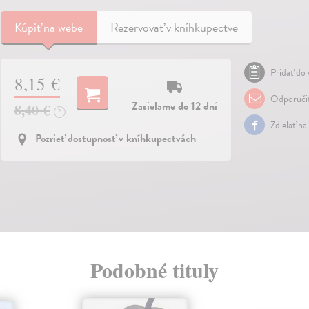
Kúpiť
na webe
Rezervovať v kníhkupectve
Pridať do 
8,15 €
Odporuči
Zasielame do 12 dní
8,40 €
?
Zdielať na
Pozrieť dostupnosť v kníhkupectvách
Podobné tituly