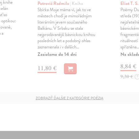
ej knihe
Petrovič Radmila
| Kniha
Eliot T. S
celán
Sbírka Moje máma ví, jak to ve
Poémy Dutí
sť so
městech chodí je mimořádným
středa (19
 optikou:
literárním jevem současného
nejzřetelně
kované,
Balkánu. V Srbsku se stala
básnickém 
 a
nejprodávanější básnickou knihou
fragmentá
posledních let a podobný ohlas
rituálností
zaznamenala i v dalších…
spřízněna
Zasielame do 14 dní
Na sklad
8,84 €
11,80 €
9,30 €
?
ZOBRAZIŤ ĎALŠIE Z KATEGÓRIE POÉZIA