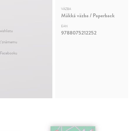
VÄZBA
Mäkká väzba / Paperback
EAN
wishlistu
9788075212252
ť známemu
 Facebooku