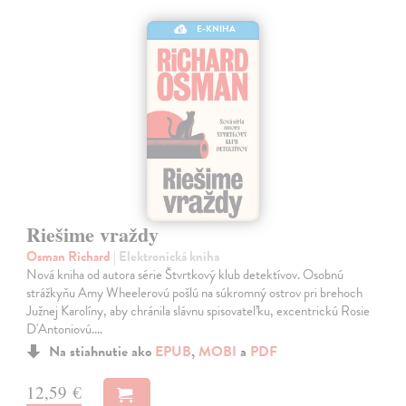
E-KNIHA
Riešime vraždy
Osman Richard
| Elektronická kniha
Nová kniha od autora série Štvrtkový klub detektívov. Osobnú
strážkyňu Amy Wheelerovú pošlú na súkromný ostrov pri brehoch
Južnej Karolíny, aby chránila slávnu spisovateľku, excentrickú Rosie
D'Antoniovú.…
Na stiahnutie ako
EPUB
,
MOBI
a
PDF
12,59 €