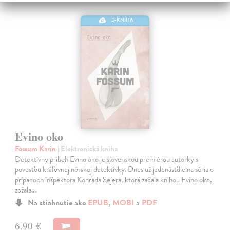
E-KNIHA
Evino oko
Fossum Karin
| Elektronická kniha
Detektívny príbeh Evino oko je slovenskou premiérou autorky s
povesťou kráľovnej nórskej detektívky. Dnes už jedenásťdielna séria o
prípadoch inšpektora Konrada Sejera, ktorá začala knihou Evino oko,
zožala…
Na stiahnutie ako
EPUB
,
MOBI
a
PDF
6,90 €