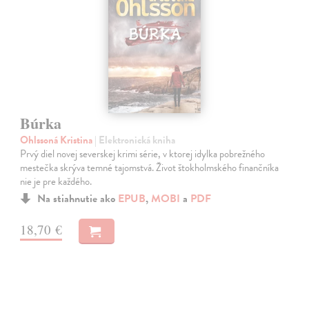
Búrka
Ohlssoná Kristina
| Elektronická kniha
Prvý diel novej severskej krimi série, v ktorej idylka pobrežného
mestečka skrýva temné tajomstvá. Život štokholmského finančníka
nie je pre každého.
Na stiahnutie ako
EPUB
,
MOBI
a
PDF
18,70 €