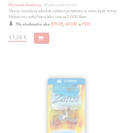
Horowitz Anthony
| Elektronická kniha
Slavný rozvodový advokát celebrit je nalezen ve svém bytě mrtvý.
Někdo mu rozbil hlavu láhví vína za 2 000 liber.
Na stiahnutie ako
EPUB
,
MOBI
a
PDF
13,24 €
E-KNIHA