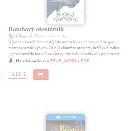
Bombový atentátnik
Bjork Samuel
| Elektronická kniha
V jedno sobotné ráno nastúpi do metra žena s bombou a hlavným
mestom otrasie výbuch. Oslo je okamžite uzavreté, kráľovská rodina
je prevezená do bezpečia a všetky národné jednotky sú v pohotovosti.
Na stiahnutie ako
EPUB
,
MOBI
a
PDF
16,00 €
E-KNIHA