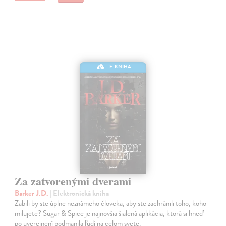
E-KNIHA
Za zatvorenými dverami
Barker J.D.
| Elektronická kniha
Zabili by ste úplne neznámeho človeka, aby ste zachránili toho, koho
milujete? Sugar & Spice je najnovšia šialená aplikácia, ktorá si hneď
po uverejnení podmanila ľudí na celom svete.