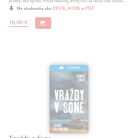
je také, aké bývalo. Počas neskorej letnej noci sa veľká časť Skane…
Na stiahnutie ako
EPUB
,
MOBI
a
PDF
16,00 €
E-KNIHA
Vraždy v Sone