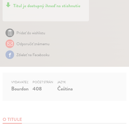
Titul je dostupný ihneď na stiahnutie
Pridať do wishlistu
Odporučiť známemu
Zdielať na Facebooku
VYDAVATEĽ
POČET STRÁN
JAZYK
Bourdon
408
Čeština
O TITULE