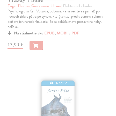
Enger Thomas, Gustawsson Johana
| Elektronická kniha
Psychologička Kari Vossová, odborníčka na reč tela a pamäť, po
nociach zúfalo pátra po synovi, ktorý zmizol pred siedmimi rokmi v
deň svojich narodenín. Zatiaľ čo sa pokúša znova postaviť na nohy,
polícia…
Na stiahnutie ako
EPUB
,
MOBI
a
PDF
13,90 €
E-KNIHA