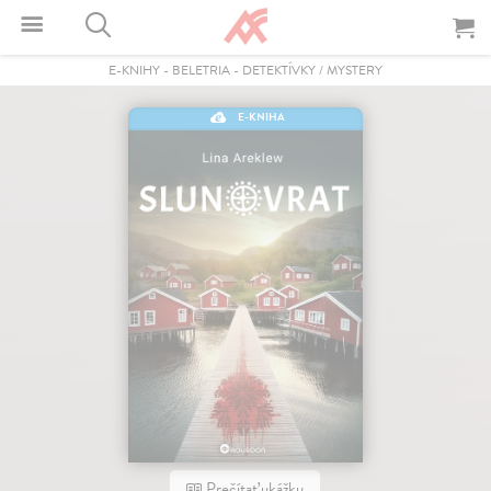
E-KNIHY
-
BELETRIA
-
DETEKTÍVKY / MYSTERY
E-KNIHA
Prečítať ukážku