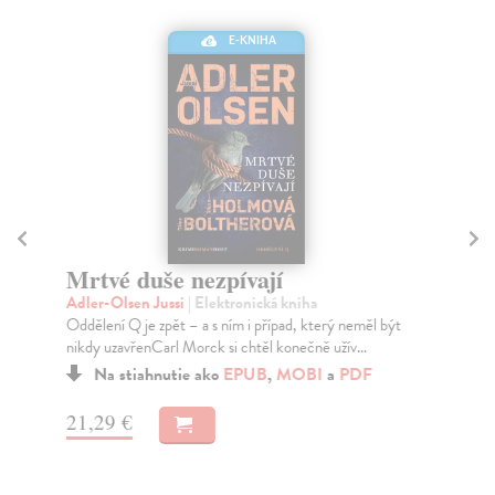
E-KNIHA
Mrtvé duše nezpívají
Zá
Adler-Olsen Jussi
| Elektronická kniha
Pe
Oddělení Q je zpět – a s ním i případ, který neměl být
Úvo
nikdy uzavřenCarl Morck si chtěl konečně užív...
dev
Na stiahnutie ako
EPUB
,
MOBI
a
PDF
21,29 €
12