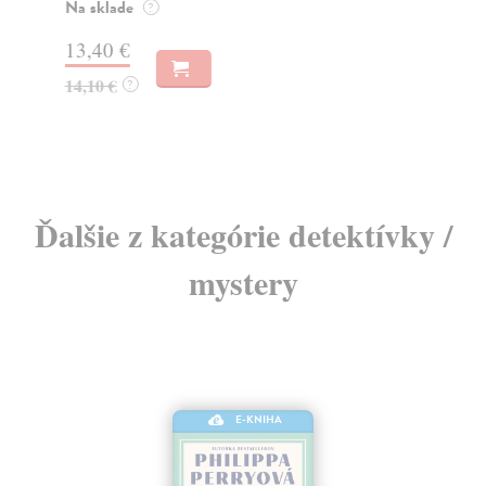
Na sklade
Do
?
dní
13,40 €
gar
14,10 €
?
18
18
Ďalšie z kategórie detektívky /
mystery
E-KNIHA