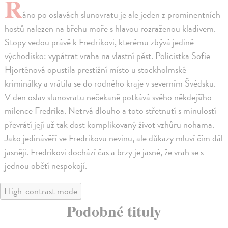
R
áno po oslavách slunovratu je ale jeden z prominentních
hostů nalezen na břehu moře s hlavou rozraženou kladivem.
Stopy vedou právě k Fredrikovi, kterému zbývá jediné
východisko: vypátrat vraha na vlastní pěst. Policistka Sofie
Hjorténová opustila prestižní místo u stockholmské
kriminálky a vrátila se do rodného kraje v severním Švédsku.
V den oslav slunovratu nečekaně potkává svého někdejšího
milence Fredrika. Netrvá dlouho a toto střetnutí s minulostí
převrátí její už tak dost komplikovaný život vzhůru nohama.
Jako jedinávěří ve Fredrikovu nevinu, ale důkazy mluví čím dál
jasněji. Fredrikovi dochází čas a brzy je jasné, že vrah se s
jednou obětí nespokojí.
High-contrast mode
Podobné tituly