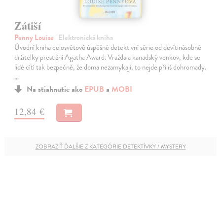
Zátiší
Penny Louise
| Elektronická kniha
Úvodní kniha celosvětově úspěšné detektivní série od devítinásobné
držitelky prestižní Agatha Award. Vražda a kanadský venkov, kde se
lidé cítí tak bezpečně, že doma nezamykají, to nejde příliš dohromady.
…
Na stiahnutie ako
EPUB
a
MOBI
12,84 €
ZOBRAZIŤ ĎALŠIE Z KATEGÓRIE DETEKTÍVKY / MYSTERY