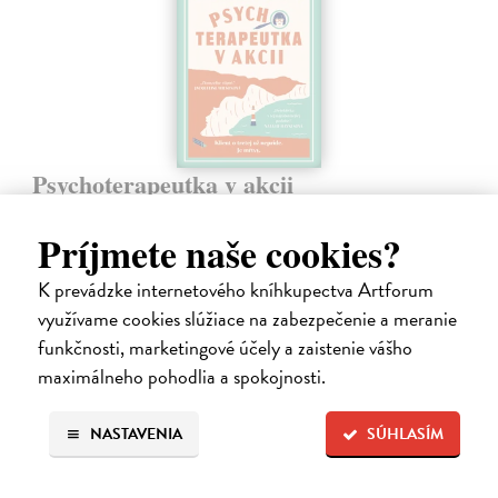
Psychoterapeutka v akcii
Perryová Philippa
| Elektronická kniha
Mimoriadne zábavná detektívka od najobľúbenejšej britskej
Príjmete naše cookies?
terapeutky a autorky kníh Toto mali čítať naši rodičia a Toto by si mali
prečítať všetci, ktorých máte radi. Keď sa pri útesoch Beachy Head
K prevádzke internetového kníhkupectva Artforum
nájde…
využívame cookies slúžiace na zabezpečenie a meranie
Na stiahnutie ako
EPUB
,
MOBI
a
PDF
funkčnosti, marketingové účely a zaistenie vášho
maximálneho pohodlia a spokojnosti.
16,95 €
NASTAVENIA
SÚHLASÍM