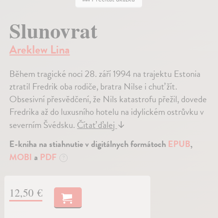
Slunovrat
Areklew Lina
Během tragické noci 28. září 1994 na trajektu Estonia
ztratil Fredrik oba rodiče, bratra Nilse i chuť žít.
Obsesivní přesvědčení, že Nils katastrofu přežil, dovede
Fredrika až do luxusního hotelu na idylickém ostrůvku v
severním Švédsku.
Čítať ďalej
↓
E-kniha na stiahnutie v digitálnych formátoch
EPUB
,
MOBI
a
PDF
?
12,50 €