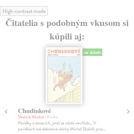
High-contrast mode
Čitatelia s podobným vkusom si
kúpili aj:
na sklade
Chudinkové
Ia
Skalník Michal
| Kniha
Lin
Povídky o situacích, jimiž se nikdo nechlubí... V
Tvo
povídkách své debutové sbírky Michal Skalník proz...
fra