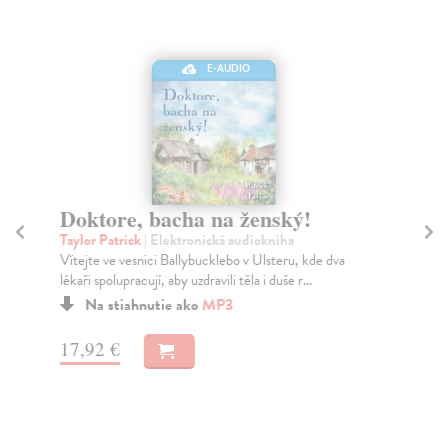
E-AUDIO
Doktore, bacha na ženský!
Do
Taylor Patrick
| Elektronická audiokniha
Tay
Vítejte ve vesnici Ballybucklebo v Ulsteru, kde dva
Adv
lékaři spolupracují, aby uzdravili těla i duše r...
lid
Na stiahnutie ako
MP3
17,92 €
17