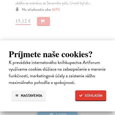
obálka se známkou ze Severního pólu. Uvnitř byl do...
„Ně
čem
Na stiahnutie ako
MP3
15,12 €
13
Príjmete naše cookies?
Ďalšie z kategórie beletria –
K prevádzke internetového kníhkupectva Artforum
svetové a prekladové audioknihy
využívame cookies slúžiace na zabezpečenie a meranie
funkčnosti, marketingové účely a zaistenie vášho
maximálneho pohodlia a spokojnosti.
NASTAVENIA
SÚHLASÍM
E-AUDIO