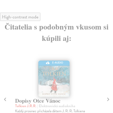
High-contrast mode
Čitatelia s podobným vkusom si
kúpili aj:
E-AUDIO
Dopisy Otce Vánoc
M
ve
Tolkien J.R.R.
| Elektronická audiokniha
Každý prosinec přicházela dětem J. R. R. Tolkiena
Pr