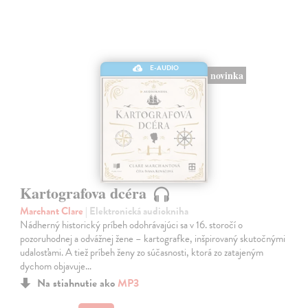
E-AUDIO
novinka
Kartografova dcéra
Marchant Clare
| Elektronická audiokniha
Nádherný historický príbeh odohrávajúci sa v 16. storočí o
pozoruhodnej a odvážnej žene – kartografke, inšpirovaný skutočnými
udalosťami. A tiež príbeh ženy zo súčasnosti, ktorá zo zatajeným
dychom objavuje…
Na stiahnutie ako
MP3