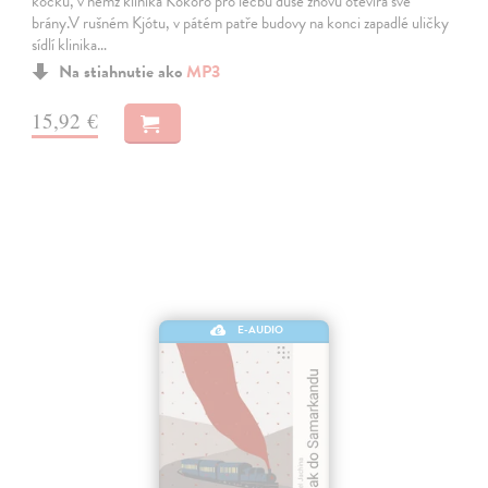
kočku, v němž klinika Kokoro pro léčbu duše znovu otevírá své
brány.V rušném Kjótu, v pátém patře budovy na konci zapadlé uličky
sídlí klinika…
Na stiahnutie ako
MP3
15,92 €
E-AUDIO