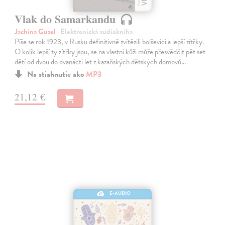
Vlak do Samarkandu
Jachina Guzel
| Elektronická audiokniha
Píše se rok 1923, v Rusku definitivně zvítězili bolševici a lepší zítřky.
O kolik lepší ty zítřky jsou, se na vlastní kůži může přesvědčit pět set
dětí od dvou do dvanácti let z kazaňských dětských domovů…
Na stiahnutie ako
MP3
21,12 €
E-AUDIO