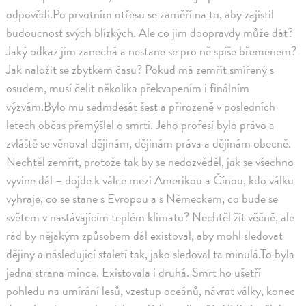
odpovědi.Po prvotním otřesu se zaměří na to, aby zajistil
budoucnost svých blízkých. Ale co jim doopravdy může dát?
Jaký odkaz jim zanechá a nestane se pro ně spíše břemenem?
Jak naložit se zbytkem času? Pokud má zemřít smířený s
osudem, musí čelit několika překvapením i finálním
výzvám.Bylo mu sedmdesát šest a přirozeně v posledních
letech občas přemýšlel o smrti. Jeho profesí bylo právo a
zvláště se věnoval dějinám, dějinám práva a dějinám obecně.
Nechtěl zemřít, protože tak by se nedozvěděl, jak se všechno
vyvine dál – dojde k válce mezi Amerikou a Čínou, kdo válku
vyhraje, co se stane s Evropou a s Německem, co bude se
světem v nastávajícím teplém klimatu? Nechtěl žít věčně, ale
rád by nějakým způsobem dál existoval, aby mohl sledovat
dějiny a následující staletí tak, jako sledoval ta minulá.To byla
jedna strana mince. Existovala i druhá. Smrt ho ušetří
pohledu na umírání lesů, vzestup oceánů, návrat války, konec