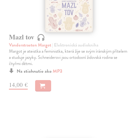
Mazl tov
Vanderstraeten Margot
| Elektronická audiokniha
Margot je ateistka a feministka, která žije se svým íránským přítelem
a studuje jazyky. Schneiderovi jsou ortodoxní židovská rodina se
čtyřmi dětmi.
Na stiahnutie ako
MP3
14,00 €