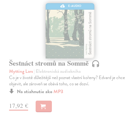
E-AUDIO
Šestnáct stromů na Sommě
Mytting Lars
| Elektronická audiokniha
Co je v životě důležitější než poznat vlastní kořeny? Edvard je chce
objevit, ale zároveň se obává toho, co se dozví.
Na stiahnutie ako
MP3
17,92 €