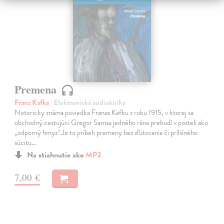
Premena
Franz Kafka
| Elektronická audiokniha
Notoricky známa poviedka Franza Kafku z roku 1915, v ktorej sa
obchodný cestujúci Gregor Samsa jedného rána prebudí v posteli ako
„odporný hmyz“.Je to príbeh premeny bez zľutovania či prílišného
súcitu…
Na stiahnutie ako
MP3
7,00 €