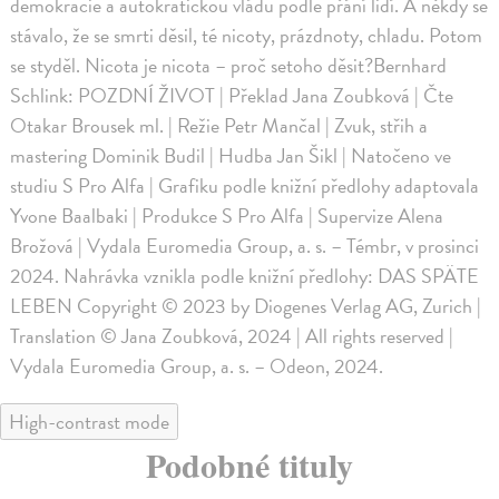
demokracie a autokratickou vládu podle přání lidí. A někdy se
stávalo, že se smrti děsil, té nicoty, prázdnoty, chladu. Potom
se styděl. Nicota je nicota – proč setoho děsit?Bernhard
Schlink: POZDNÍ ŽIVOT | Překlad Jana Zoubková | Čte
Otakar Brousek ml. | Režie Petr Mančal | Zvuk, střih a
mastering Dominik Budil | Hudba Jan Šikl | Natočeno ve
studiu S Pro Alfa | Grafiku podle knižní předlohy adaptovala
Yvone Baalbaki | Produkce S Pro Alfa | Supervize Alena
Brožová | Vydala Euromedia Group, a. s. – Témbr, v prosinci
2024. Nahrávka vznikla podle knižní předlohy: DAS SPÄTE
LEBEN Copyright © 2023 by Diogenes Verlag AG, Zurich |
Translation © Jana Zoubková, 2024 | All rights reserved |
Vydala Euromedia Group, a. s. – Odeon, 2024.
High-contrast mode
Podobné tituly