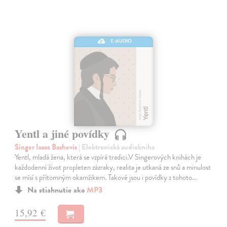
E-AUDIO
Yentl a jiné povídky
Singer Isaac Bashevis
| Elektronická audiokniha
Yentl, mladá žena, která se vzpírá tradici.V Singerových knihách je
každodenní život propleten zázraky, realita je utkaná ze snů a minulost
se mísí s přítomným okamžikem. Takové jsou i povídky z tohoto…
Na stiahnutie ako
MP3
15,92 €