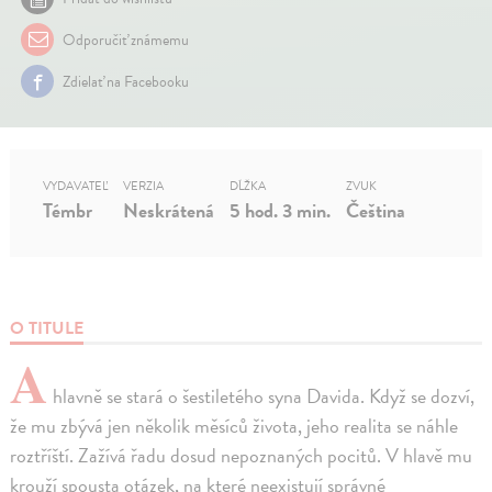
Odporučiť známemu
Zdielať na Facebooku
VYDAVATEĽ
VERZIA
DĹŽKA
ZVUK
Témbr
Neskrátená
5 hod. 3 min.
Čeština
O TITULE
A
hlavně se stará o šestiletého syna Davida. Když se dozví,
že mu zbývá jen několik měsíců života, jeho realita se náhle
roztříští. Zažívá řadu dosud nepoznaných pocitů. V hlavě mu
krouží spousta otázek, na které neexistují správné