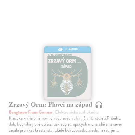
E-AUDIO
Zrzavý Orm: Plavci na západ
Bengtsson Frans Gunnar
| Elektronická audiokniha
Klasická kniha o námořních výpravách vikingů v 10. století.Příběh z
dob, kdy vikingové otřásali základy evropských monarchií a na sever
začalo pronikat křesťanství. „Lidé byli zpočátku zvědavi a rádi jim…