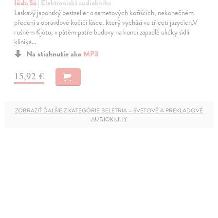
Išida Šó
| Elektronická audiokniha
Laskavý japonský bestseller o sametových kožíšcích, nekonečném
předení a opravdové kočičí lásce, který vychází ve třiceti jazycích.V
rušném Kjótu, v pátém patře budovy na konci zapadlé uličky sídlí
klinika…
Na stiahnutie ako
MP3
15,92 €
ZOBRAZIŤ ĎALŠIE Z KATEGÓRIE BELETRIA – SVETOVÉ A PREKLADOVÉ
AUDIOKNIHY