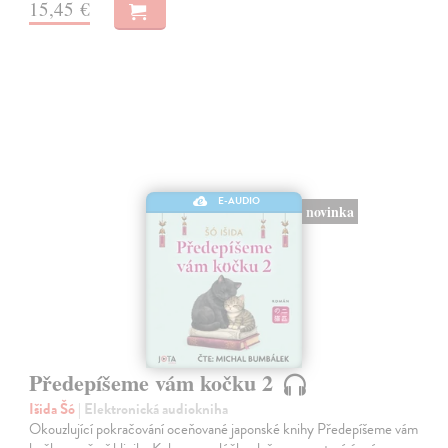
15,45 €
E-AUDIO
novinka
Předepíšeme vám kočku 2
Išida Šó
| Elektronická audiokniha
Okouzlující pokračování oceňované japonské knihy Předepíšeme vám