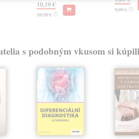
10,19 €
9,99 €
?
10,50 €
?
atelia s podobným vkusom si kúpili