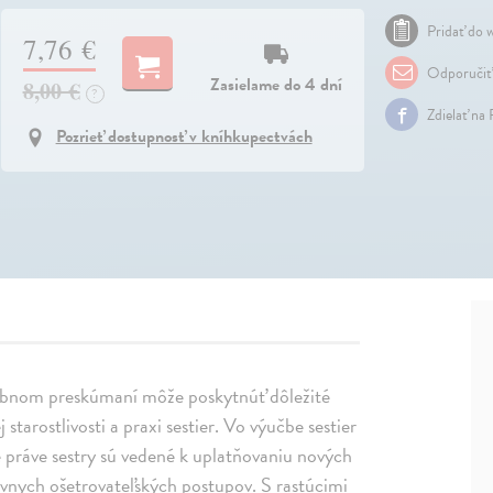
Pridať do w
7,76 €
Odporučiť
Zasielame do 4 dní
8,00 €
?
Zdielať na
Pozrieť dostupnosť v kníhkupectvách
robnom preskúmaní môže poskytnúť dôležité
 starostlivosti a praxi sestier. Vo výučbe sestier
že práve sestry sú vedené k uplatňovaniu nových
ívnych ošetrovateľských postupov. S rastúcimi