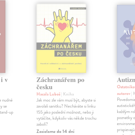
i v
Záchranářem po
Autiz
česku
Ostatníko
autorov
| 
Hacala Luboš
| Kniha
Povedomie
 je nudné
Jak moc zle vám musí být, abyste si
autistické
ky se
zavolali sanitku? Necháváte si linku
každým ro
stand-up
155 jako poslední možnost, nebo ji
poznatky o
vytáčíte, kdykoliv vás někde trochu
environme
zabolí?
prispievaj
Zasielame do 14 dní