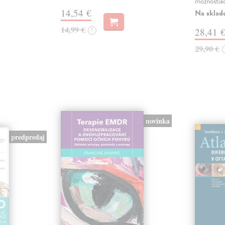
možnostia
14,54 €
Na sklad
14,99 €
?
28,41 
29,90 €
novinka
predpredaj