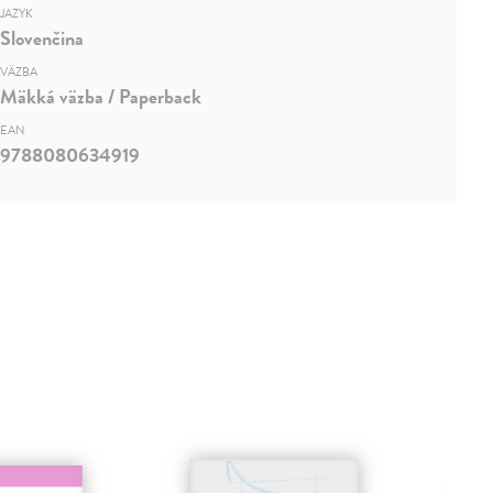
JAZYK
Slovenčina
VÄZBA
Mäkká väzba / Paperback
EAN
9788080634919