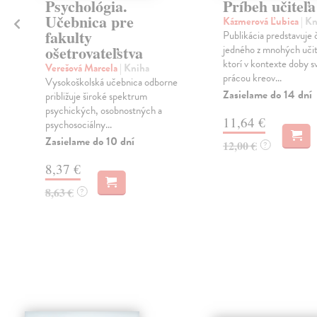
Psychológia.
Príbeh učiteľa
Učebnica pre
Kázmerová Ľubica
| K
fakulty
Publikácia predstavuje 
ošetrovateľstva
jedného z mnohých učit
ktorí v kontexte doby s
Verešová Marcela
| Kniha
prácou kreov...
a
Vysokoškolská učebnica odborne
Zasielame do 14 dní
približuje široké spektrum
psychických, osobnostných a
11,64 €
psychosociálny...
Zasielame do 10 dní
12,00 €
?
8,37 €
8,63 €
?