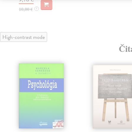
10,00 €
?
High-contrast mode
Čit
klade