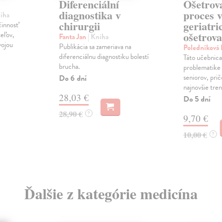
Diferenciální
Ošetrov
diagnostika v
proces 
niha
chirurgii
geriatr
činnosť
ošetrova
eľov,
Fanta Jan
| Kniha
vojou
Publikácia sa zameriava na
Poledníková
diferenciálnu diagnostiku bolestí
Táto učebnica
brucha.
problematike s
seniorov, pri
Do 6 dní
najnovšie tren
28,03 €
Do 5 dní
28,90 €
?
9,70 €
10,00 €
?
Ďalšie z kategórie medicína