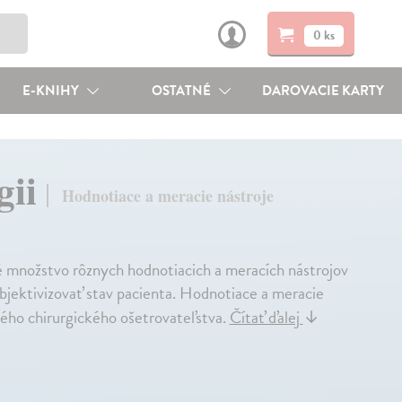
0 ks
E-KNIHY
OSTATNÉ
DAROVACIE KARTY
gii
Hodnotiace a meracie nástroje
ké množstvo rôznych hodnotiacich a meracích nástrojov
bjektivizovať stav pacienta. Hodnotiace a meracie
ného chirurgického ošetrovateľstva.
Čítať ďalej
↓