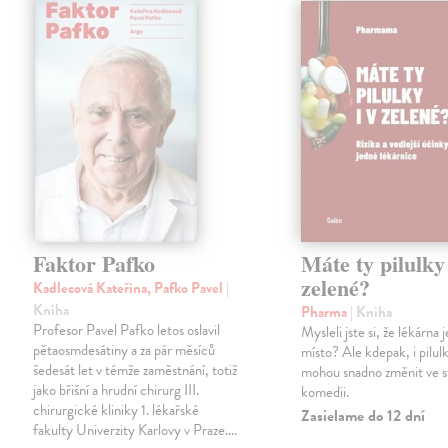
Faktor Pafko
Máte ty pilulky 
zelené?
Kadlecová Kateřina, Pafko Pavel
|
Kniha
Pharma
| Kniha
Profesor Pavel Pafko letos oslavil
Mysleli jste si, že lékárna
pětaosmdesátiny a za pár měsíců
místo? Ale kdepak, i pilul
šedesát let v témže zaměstnání, totiž
mohou snadno změnit ve 
jako břišní a hrudní chirurg III.
komedii.
chirurgické kliniky 1. lékařské
Zasielame do 12 dní
fakulty Univerzity Karlovy v Praze.…