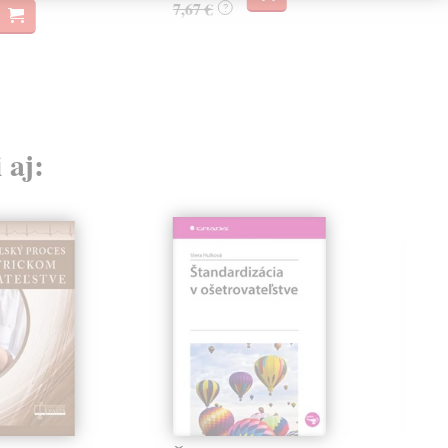
7,67 €
?
 aj: