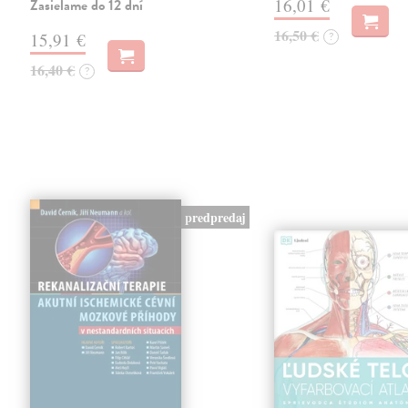
16,01 €
Zasielame do 12 dní
16,50 €
15,91 €
?
16,40 €
?
predpredaj