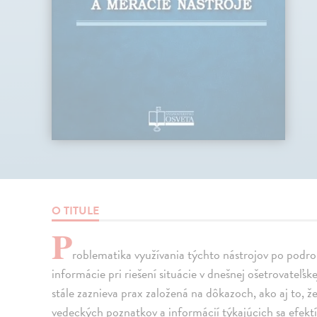
O TITULE
P
roblematika využívania týchto nástrojov po pod
informácie pri riešení situácie v dnešnej ošetrovateľskej
stále zaznieva prax založená na dôkazoch, ako aj to, 
vedeckých poznatkov a informácií týkajúcich sa efekt