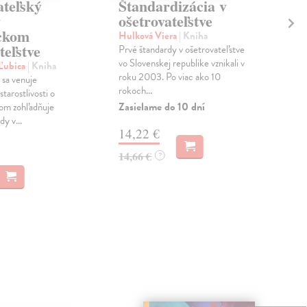
ateľský
Štandardizácia v
De
v
ošetrovateľstve
Dra
ickom
Čím
Hulková Viera
| Kniha
teľstve
krát
Prvé štandardy v ošetrovateľstve
orig
vo Slovenskej republike vznikali v
 Ľubica
| Kniha
rie..
roku 2003. Po viac ako 10
 sa venuje
rokoch...
Dod
tarostlivosti o
skl
Zasielame do 10 dní
čom zohľadňuje
dní
dy v...
14,22 €
30
14,66 €
?
31,