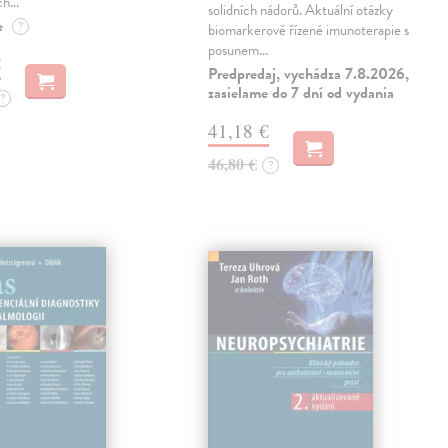
ch…
solidních nádorů. Aktuální otázky
e
?
biomarkerově řízené imunoterapie s
posunem…
€
Predpredaj, vychádza 7.8.2026,
zasielame do 7 dní od vydania
?
41,18 €
46,80 €
?