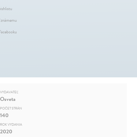
ishlistu
 známemu
 Facebooku
VYDAVATEĽ
Osveta
POČET STRÁN
140
ROK VYDANIA
2020