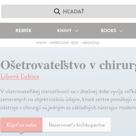
REBRÍK
KNIHY
BOOKS
KNIHY
-
PRÍRODNÉ VEDY
-
MEDICÍNA
Ošetrovateľstvo v chirur
Libová Ľubica
V ošetrovateľskej starostlivosti sa v dnešnej dobe vyvíja veľ
zameraných na objektivizáciu údajov, ktoré sestre pomáhajú o
nástroje v chirurgii sú jedným zo základných nástrojov moder
Kúpiť
na webe
Rezervovať v kníhkupectve