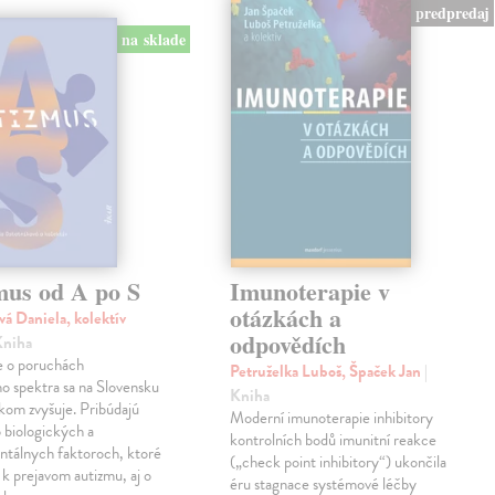
predpredaj
na sklade
mus od A po S
Imunoterapie v
otázkách a
vá Daniela, kolektív
odpovědích
Kniha
 o poruchách
Petruželka Luboš, Špaček Jan
|
ho spektra sa na Slovensku
Kniha
kom zvyšuje. Pribúdajú
Moderní imunoterapie inhibitory
 biologických a
kontrolních bodů imunitní reakce
ntálnych faktoroch, ktoré
(„check point inhibitory“) ukončila
ú k prejavom autizmu, aj o
éru stagnace systémové léčby