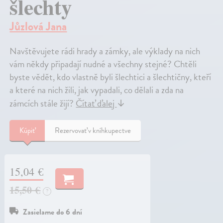
šlechty
Jůzlová Jana
Navštěvujete rádi hrady a zámky, ale výklady na nich
vám někdy připadají nudné a všechny stejné? Chtěli
byste vědět, kdo vlastně byli šlechtici a šlechtičny, kteří
a které na nich žili, jak vypadali, co dělali a zda na
zámcích stále žijí?
Čítať ďalej
↓
Kúpiť
Rezervovať v kníhkupectve
15,04 €
15,50 €
?
Zasielame do 6 dní