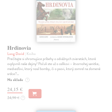
Hrdinovia
Long David
| Kniha
Prečítajte si ohromujúce príbehy o odvážnych zvieratách, ktoré
ovplyvnili naše dejiny! Počuli ste už o oslíkovi – štvornohej sanitke,
medveďovi, ktorý nosil bomby, či o psovi, ktorý zomrel na zlomené
srdce?…
Na sklade
?
24,15 €
24,90 €
?