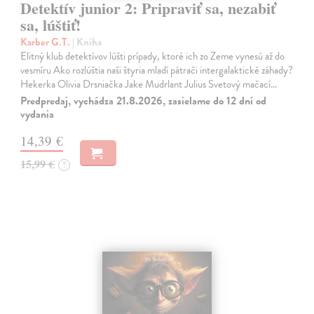
Detektív junior 2: Pripraviť sa, nezabiť
sa, lúštiť!
Karber G.T.
| Kniha
Elitný klub detektívov lúšti prípady, ktoré ich zo Zeme vynesú až do
vesmíru Ako rozlúštia naši štyria mladí pátrači intergalaktické záhady?
Hekerka Olivia Drsniačka Jake Mudrlant Julius Svetový mačací…
Predpredaj, vychádza 21.8.2026, zasielame do 12 dní od
vydania
14,39 €
15,99 €
?