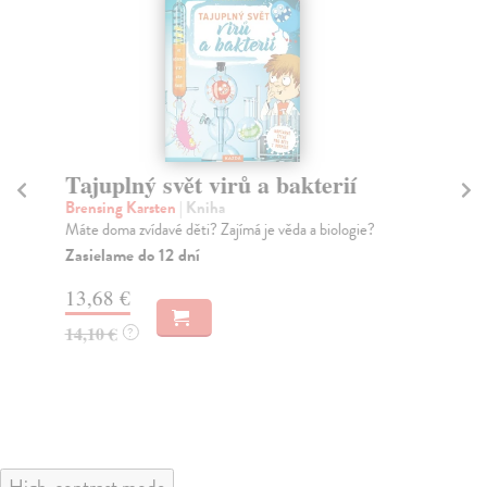
Tajuplný svět virů a bakterií
M
p
Brensing Karsten
| Kniha
Máte doma zvídavé děti? Zajímá je věda a biologie?
kol
Tát
Zasielame do 12 dní
fan
13,68 €
zom
Na
14,10 €
?
19
19
High-contrast mode