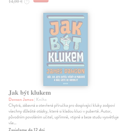
14,00 €
?
Jak být klukem
Dawson James
| Kniha
Chytrá, zábavná a otevřená příručka pro dospívající kluky zodpoví
všechny důležité otázky, které si kladou kluci v pubertě. Autor,
původním povoláním učitel, upřímně, vtipně a beze studu vysvětluje
vše…
Zasielame do 12 dní