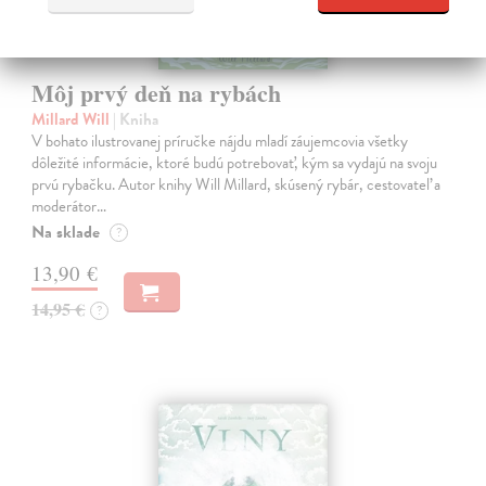
Môj prvý deň na rybách
Millard Will
| Kniha
V bohato ilustrovanej príručke nájdu mladí záujemcovia všetky
dôležité informácie, ktoré budú potrebovať, kým sa vydajú na svoju
prvú rybačku. Autor knihy Will Millard, skúsený rybár, cestovateľ a
moderátor…
Na sklade
?
13,90 €
14,95 €
?