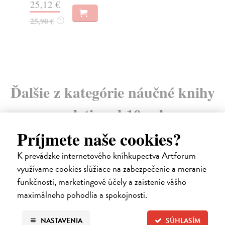
25,12 €
16
25,90 €
?
Ďalšie z kategórie náučné knihy
pre deti nad 10 rokov
Príjmete naše cookies?
K prevádzke internetového kníhkupectva Artforum
využívame cookies slúžiace na zabezpečenie a meranie
na sklade
funkčnosti, marketingové účely a zaistenie vášho
maximálneho pohodlia a spokojnosti.
NASTAVENIA
SÚHLASÍM