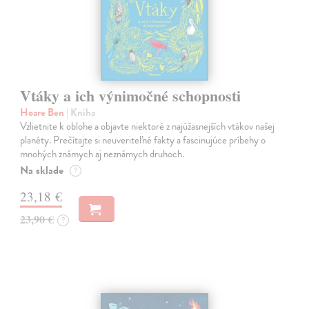
Vtáky a ich výnimočné schopnosti
Hoare Ben
| Kniha
Vzlietnite k oblohe a objavte niektoré z najúžasnejších vtákov našej
planéty. Prečítajte si neuveriteľné fakty a fascinujúce príbehy o
mnohých známych aj neznámych druhoch.
Na sklade
?
23,18 €
23,90 €
?