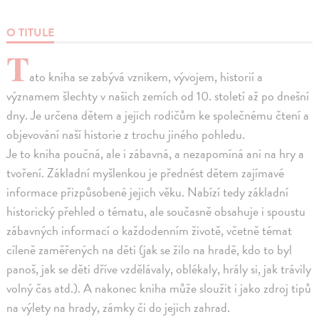
O TITULE
T
ato kniha se zabývá vznikem, vývojem, historií a
významem šlechty v našich zemích od 10. století až po dnešní
dny. Je určena dětem a jejich rodičům ke společnému čtení a
objevování naší historie z trochu jiného pohledu.
Je to kniha poučná, ale i zábavná, a nezapomíná ani na hry a
tvoření. Základní myšlenkou je přednést dětem zajímavé
informace přizpůsobené jejich věku. Nabízí tedy základní
historický přehled o tématu, ale současně obsahuje i spoustu
zábavných informací o každodenním životě, včetně témat
cíleně zaměřených na děti (jak se žilo na hradě, kdo to byl
panoš, jak se děti dříve vzdělávaly, oblékaly, hrály si, jak trávily
volný čas atd.). A nakonec kniha může sloužit i jako zdroj tipů
na výlety na hrady, zámky či do jejich zahrad.