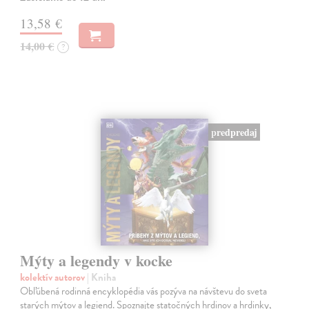
13,58 €
14,00 €
?
predpredaj
Mýty a legendy v kocke
kolektív autorov
| Kniha
Obľúbená rodinná encyklopédia vás pozýva na návštevu do sveta
starých mýtov a legiend. Spoznajte statočných hrdinov a hrdinky,