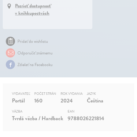
Pozrieť dostupnosť
v kníhkupectvách
Pridať do wishlistu
Odporučiť známemu
Zdielať na Facebooku
VYDAVATEĽ
POČET STRÁN
ROK VYDANIA
JAZYK
Portál
160
2024
Čeština
VÄZBA
EAN
Tvrdá väzba / Hardback
9788026221814