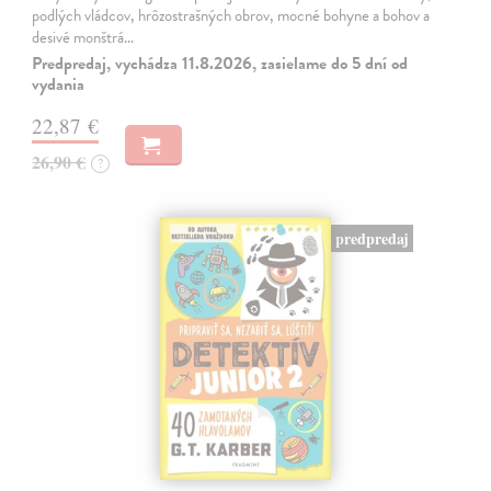
podlých vládcov, hrôzostrašných obrov, mocné bohyne a bohov a
desivé monštrá…
Predpredaj, vychádza 11.8.2026, zasielame do 5 dní od
vydania
22,87 €
26,90 €
?
predpredaj