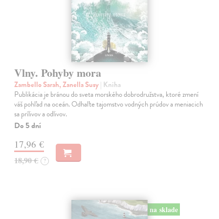
Vlny. Pohyby mora
Zambello Sarah, Zanella Susy
| Kniha
Publikácia je bránou do sveta morského dobrodružstva, ktoré zmení
váš pohľad na oceán. Odhaľte tajomstvo vodných prúdov a meniacich
sa prílivov a odlivov.
Do 5 dní
17,96 €
18,90 €
?
na sklade