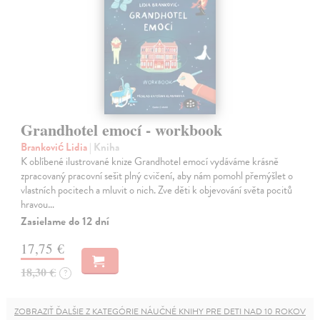
Grandhotel emocí - workbook
Branković Lidia
| Kniha
K oblíbené ilustrované knize Grandhotel emocí vydáváme krásně
zpracovaný pracovní sešit plný cvičení, aby nám pomohl přemýšlet o
vlastních pocitech a mluvit o nich. Zve děti k objevování světa pocitů
hravou…
Zasielame do 12 dní
17,75 €
18,30 €
?
ZOBRAZIŤ ĎALŠIE Z KATEGÓRIE NÁUČNÉ KNIHY PRE DETI NAD 10 ROKOV