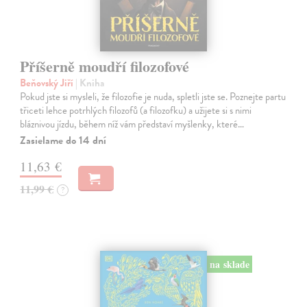
Příšerně moudří filozofové
Beňovský Jiří
| Kniha
Pokud jste si mysleli, že filozofie je nuda, spletli jste se. Poznejte partu
třiceti lehce potrhlých filozofů (a filozofku) a užijete si s nimi
bláznivou jízdu, během níž vám představí myšlenky, které…
Zasielame do 14 dní
11,63 €
11,99 €
?
na sklade