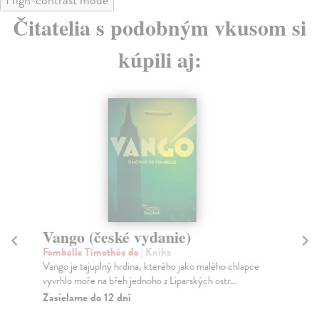
Čitatelia s podobným vkusom si
kúpili aj:
Vango (české vydanie)
H
Fombelle Timothée de
| Kniha
Vos
Vango je tajuplný hrdina, kterého jako malého chlapce
Kra
vyvrhlo moře na břeh jednoho z Liparských ostr...
Za
Zasielame do 12 dní
16