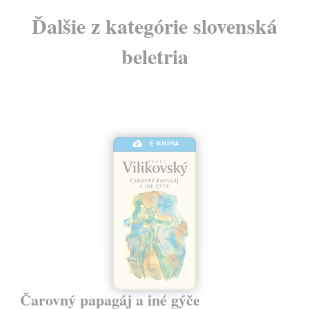
Ďalšie z kategórie slovenská
beletria
E-KNIHA
Čarovný papagáj a iné gýče