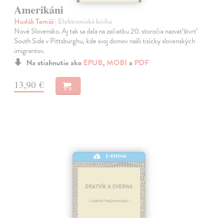
Amerikáni
Hudák Tomáš
| Elektronická kniha
Nové Slovensko. Aj tak sa dala na začiatku 20. storočia nazvať štvrť
South Side v Pittsburghu, kde svoj domov našli tisícky slovenských
imigrantov.
Na stiahnutie ako
EPUB
,
MOBI
a
PDF
13,90 €
E-KNIHA