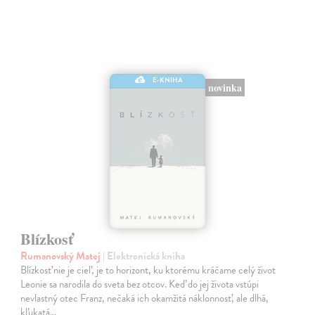
E-KNIHA
novinka
Blízkosť
Rumanovský Matej
| Elektronická kniha
Blízkosť nie je cieľ, je to horizont, ku ktorému kráčame celý život
Leonie sa narodila do sveta bez otcov. Keď do jej života vstúpi
nevlastný otec Franz, nečaká ich okamžitá náklonnosť, ale dlhá,
kľukatá…