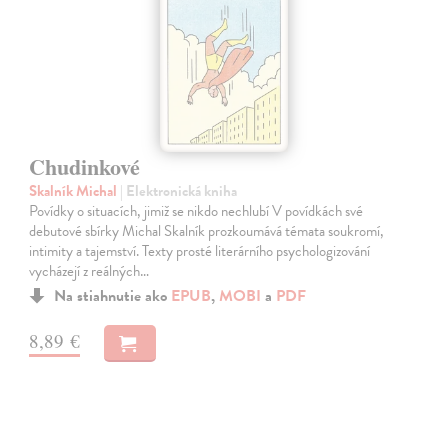
Chudinkové
Skalník Michal
| Elektronická kniha
Povídky o situacích, jimiž se nikdo nechlubí V povídkách své
debutové sbírky Michal Skalník prozkoumává témata soukromí,
intimity a tajemství. Texty prosté literárního psychologizování
vycházejí z reálných…
Na stiahnutie ako
EPUB
,
MOBI
a
PDF
8,89 €