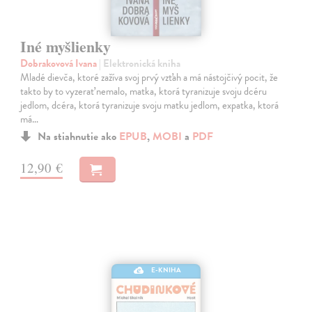
Iné myšlienky
Dobrakovová Ivana
| Elektronická kniha
Mladé dievča, ktoré zažíva svoj prvý vzťah a má nástojčivý pocit, že
takto by to vyzerať nemalo, matka, ktorá tyranizuje svoju dcéru
jedlom, dcéra, ktorá tyranizuje svoju matku jedlom, expatka, ktorá
má…
Na stiahnutie ako
EPUB
,
MOBI
a
PDF
12,90 €
E-KNIHA