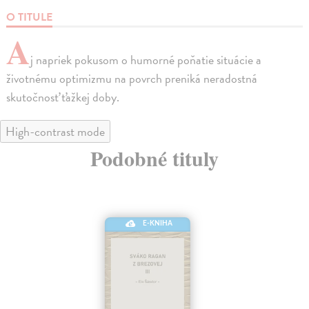
O TITULE
A
j napriek pokusom o humorné poňatie situácie a
životnému optimizmu na povrch preniká neradostná
skutočnosť ťažkej doby.
High-contrast mode
Podobné tituly
E-KNIHA