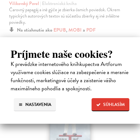
Vilikovský Pavel
| Elektronická kniha
Čarovný papagáj a iné gýče je zbierka ôsmich poviedok. Okrem
typických autorových textov sú súčasťou zbierky aj iné zvláštne
poviedky.
Na stiahnutie ako
EPUB
,
MOBI
a
PDF
10,49 €
Príjmete naše cookies?
K prevádzke internetového kníhkupectva Artforum
využívame cookies slúžiace na zabezpečenie a meranie
funkčnosti, marketingové účely a zaistenie vášho
maximálneho pohodlia a spokojnosti.
E-KNIHA
NASTAVENIA
SÚHLASÍM