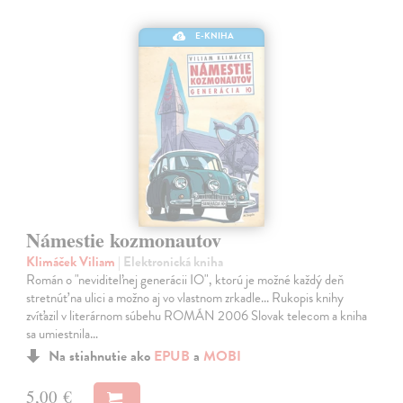
E-KNIHA
Námestie kozmonautov
Klimáček Viliam
| Elektronická kniha
Román o "neviditeľnej generácii IO", ktorú je možné každý deň
stretnúť na ulici a možno aj vo vlastnom zrkadle... Rukopis knihy
zvíťazil v literárnom súbehu ROMÁN 2006 Slovak telecom a kniha
sa umiestnila…
Na stiahnutie ako
EPUB
a
MOBI
5,00 €