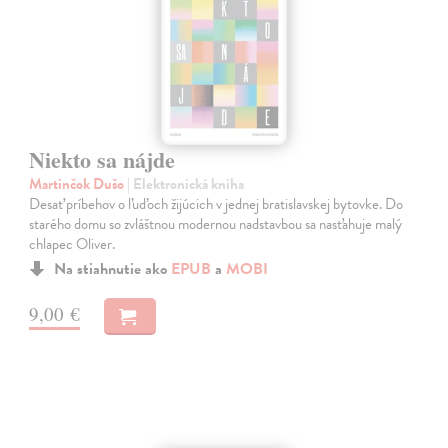
Niekto sa nájde
Martinčok Dušo
| Elektronická kniha
Desať príbehov o ľuďoch žijúcich v jednej bratislavskej bytovke. Do
starého domu so zvláštnou modernou nadstavbou sa nasťahuje malý
chlapec Oliver.
Na stiahnutie ako
EPUB
a
MOBI
9,00 €