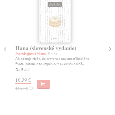
Hana (slovenské vydanie)
Vš
Mornštajnová Alena
| Kniha
Ba
Ak existuje niečo, čo preveruje ozajstnosť ľudského
Mes
života, potom je to utrpenie. A ak existuje nieč...
aj 
Do 5 dní
Na
16,39 €
13
16,90 €
15
?