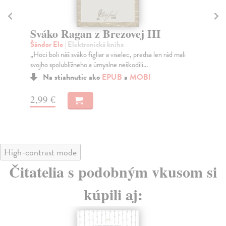
Sváko Ragan z Brezovej III
J
Šándor Elo
| Elektronická kniha
Cí
„Hoci boli náš sváko figliar a viselec, predsa len rád mali
Rom
svojho spolublížneho a úmyslne neškodili...
med
for
Na stiahnutie ako
EPUB
a
MOBI
2,99 €
3,
High-contrast mode
Čitatelia s podobným vkusom si
kúpili aj: