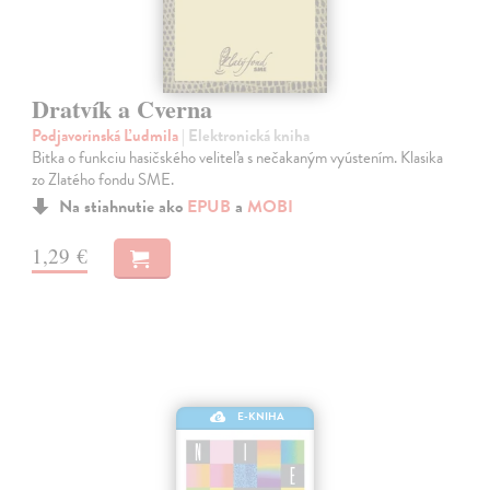
Dratvík a Cverna
Podjavorinská Ľudmila
| Elektronická kniha
Bitka o funkciu hasičského veliteľa s nečakaným vyústením. Klasika
zo Zlatého fondu SME.
Na stiahnutie ako
EPUB
a
MOBI
1,29 €
E-KNIHA