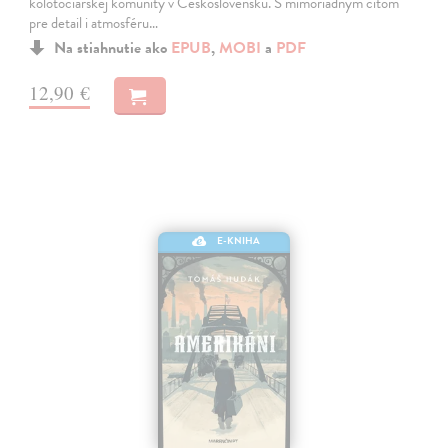
kolotočiarskej komunity v Československu. S mimoriadnym citom
pre detail i atmosféru…
Na stiahnutie ako
EPUB
,
MOBI
a
PDF
12,90 €
E-KNIHA