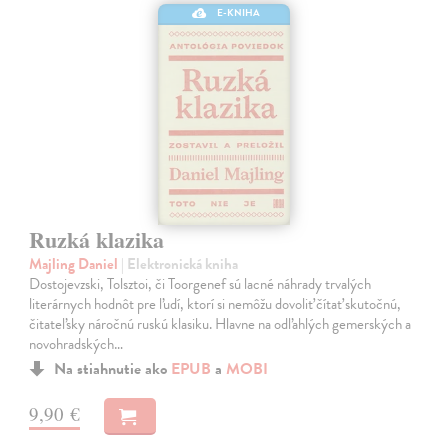
E-KNIHA
Ruzká klazika
Majling Daniel
| Elektronická kniha
Dostojevzski, Tolsztoi, či Toorgenef sú lacné náhrady trvalých
literárnych hodnôt pre ľudí, ktorí si nemôžu dovoliť čítať skutočnú,
čitateľsky náročnú ruskú klasiku. Hlavne na odľahlých gemerských a
novohradských…
Na stiahnutie ako
EPUB
a
MOBI
9,90 €