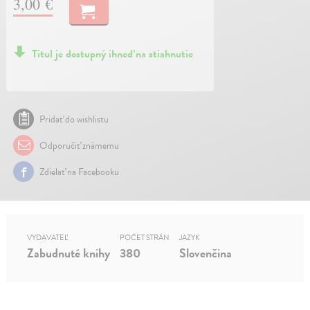
3,00 €
Titul je dostupný ihneď na stiahnutie
Pridať do wishlistu
Odporučiť známemu
Zdielať na Facebooku
VYDAVATEĽ
POČET STRÁN
JAZYK
Zabudnuté knihy
380
Slovenčina