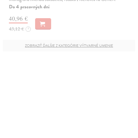
Do 4 pracovných dní
40,96 €
43,12 €
?
ZOBRAZIŤ ĎALŠIE Z KATEGÓRIE VÝTVARNÉ UMENIE