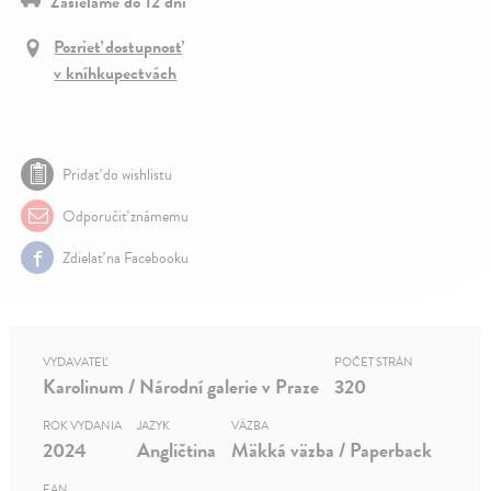
Zasielame do 12 dní
Pozrieť dostupnosť
v kníhkupectvách
Pridať do wishlistu
Odporučiť známemu
Zdielať na Facebooku
VYDAVATEĽ
POČET STRÁN
Karolinum / Národní galerie v Praze
320
ROK VYDANIA
JAZYK
VÄZBA
2024
Angličtina
Mäkká väzba / Paperback
EAN