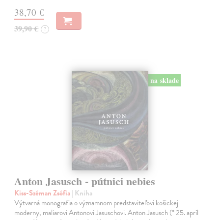
38,70 €
39,90 €
?
na sklade
Anton Jasusch - pútnici nebies
Kiss-Széman Zsófia
| Kniha
Výtvarná monografia o významnom predstaviteľovi košickej
moderny, maliarovi Antonovi Jasuschovi. Anton Jasusch (* 25. apríl