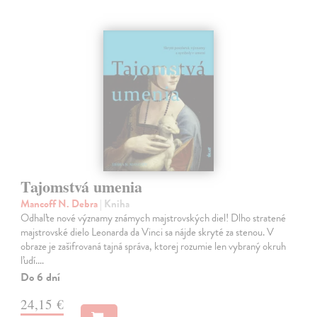
Tajomstvá umenia
Mancoff N. Debra
| Kniha
Odhaľte nové významy známych majstrovských diel! Dlho stratené
majstrovské dielo Leonarda da Vinci sa nájde skryté za stenou. V
obraze je zašifrovaná tajná správa, ktorej rozumie len vybraný okruh
ľudí.…
Do 6 dní
24,15 €