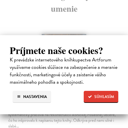
umenie
na sklade
Príjmete naše cookies?
K prevádzke internetového kníhkupectva Artforum
využívame cookies slúžiace na zabezpečenie a meranie
funkčnosti, marketingové účely a zaistenie vášho
maximálneho pohodlia a spokojnosti.
Posledná večera Leonarda z Vinci
NASTAVENIA
SÚHLASÍM
Lajda Stano
| Kniha
Stano Lajda je súčasný slovenský maliar, ktorý niekoľko rokov
systematicky pracoval na rekonštrukcii ikonickej Poslednej večere,
čo ho inšpirovalo k napísaniu tejto knihy. Odkrýva pred nami silné i
slabé…