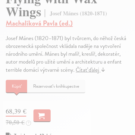
Wings
Josef Mánes (1820-1871)
Machalíková Pavla (ed.)
Josef Mánes (1820–1871) byl tvůrcem, do něhož česká
obrozenecká společnost vkládala naděje na vytvoření
národního umění. Mánes byl malíř, kreslíř, dekoratér,
autor modelů pro užité umění a architekturu a enfant
terrible domácí výtvarné scény.
Čítať ďalej
↓
Kúpiť
Rezervovať v kníhkupectve
68,39 €
70,50 €
?