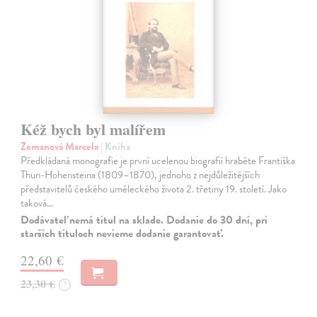
Kéž bych byl malířem
Zemanová Marcela
| Kniha
Předkládaná monografie je první ucelenou biografií hraběte Františka
Thun-Hohensteina (1809–1870), jednoho z nejdůležitějších
představitelů českého uměleckého života 2. třetiny 19. století. Jako
taková…
Dodávateľ nemá titul na sklade. Dodanie do 30 dní, pri
starších tituloch nevieme dodanie garantovať.
22,60 €
23,30 €
?