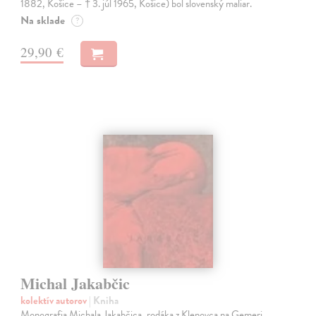
1882, Košice – † 3. júl 1965, Košice) bol slovenský maliar.
Na sklade
?
29,90 €
Michal Jakabčic
kolektív autorov
| Kniha
Monografia Michala Jakabčica, rodáka z Klenovca na Gemeri.