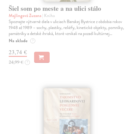
Šiel som po meste a na ulici stálo
Majlingová Zuzana
| Kniha
Spoznajte výtvarné diela v uliciach Banskej Bystrice z obdobia rokov
1948 až 1989 – sochy, plastiky, reliéfy, kinetické objekty, pomníky,
pamätníky a detské ihriská, ktoré vznikali na pozadí kultúrnej…
Na sklade
?
23,74 €
24,99 €
?