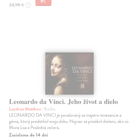
24,90 €
?
Leonardo da Vinci. Jeho život a dielo
Landrus Matthew
| Kniha
LEONARDO DA VINCI je považovaný za majstra renesancie a
génia, ktorý predstihol svoju dobu. Najviac sa preslávil dielami, ako sú
Mona Lisa a Posledná večera.
Zasielame do 14 dní