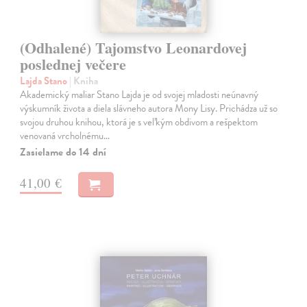
(Odhalené) Tajomstvo Leonardovej
poslednej večere
Lajda Stano
| Kniha
Akademický maliar Stano Lajda je od svojej mladosti neúnavný
výskumník života a diela slávneho autora Mony Lisy. Prichádza už so
svojou druhou knihou, ktorá je s veľkým obdivom a rešpektom
venovaná vrcholnému…
Zasielame do 14 dní
41,00 €