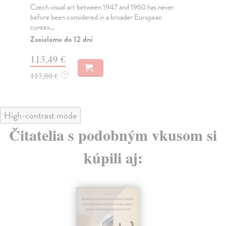
Lan
Czech visual art between 1947 and 1960 has never
before been considered in a broader European
Za
contex...
67
Zasielame do 12 dní
70
113,49 €
117,00 €
?
High-contrast mode
Čitatelia s podobným vkusom si
kúpili aj: