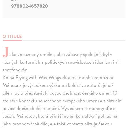
9788024657820
O TITULE
J
ako zneuznaný umělec, ale i zábavný společník byl v
různých kulturních a politických souvislostech idealizován i
zprofanován.
Kniha Flying with Wax Wings zkoumá mnohá zobrazení
Mánesa a je výsledkem výzkumu kolektivu autorů, jehož
cílem bylo představit klíčovou osobnost českého umění 19.
století v kontextu současného evropského umění a z aktuální
pozice dnešních dějin umění. Výsledkem je monografie o
Josefu Mánesovi, která přináší nejen komplexní pohled na
jeho mnohotvárné dílo, ale také kontextualizuje českou