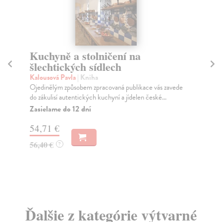
Kuchyně a stolničení na
M
šlechtických sídlech
/
co
Kalousová Pavla
| Kniha
Ojedinělým způsobem zpracovaná publikace vás zavede
kol
do zákulisí autentických kuchyní a jídelen české...
Pub
map
Zasielame do 12 dní
rok
54,71 €
Za
56,40 €
?
20
21
Ďalšie z kategórie výtvarné