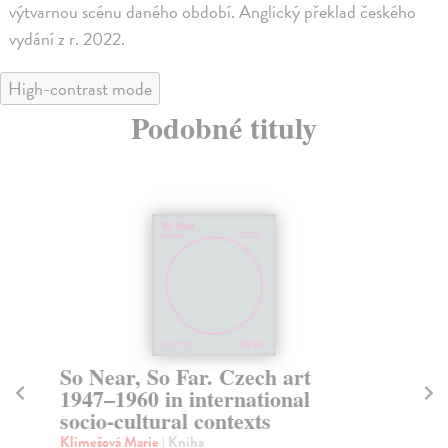
výtvarnou scénu daného období. Anglický překlad českého
vydání z r. 2022.
High-contrast mode
Podobné tituly
So Near, So Far. Czech art
T
1947–1960 in international
K
socio-cultural contexts
Ra
Thr
Klimešová Marie
| Kniha