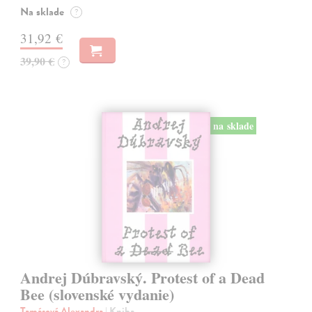
Na sklade
?
31,92 €
39,90 €
?
na sklade
Andrej Dúbravský. Protest of a Dead
Bee (slovenské vydanie)
Tamásová Alexandra
| Kniha