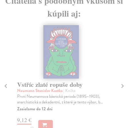
Čitatelia s podobným vkusom si
kúpili aj:
Vstříc zlaté ropuše doby
Z
Neumann Stanislav Kostka
| Kniha
Voš
První Neumannova básnická perioda (1895–1903),
Pub
anarchistická a dekadentní, z které je tento výbor, b...
prv
Zasielame do 12 dní
Za
9,12 €
13