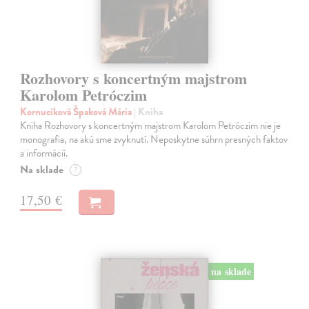
Rozhovory s koncertným majstrom
Karolom Petróczim
Kornucíková Špaková Mária
| Kniha
Kniha Rozhovory s koncertným majstrom Karolom Petróczim nie je
monografia, na akú sme zvyknutí. Neposkytne súhrn presných faktov
a informácií.
Na sklade
?
17,50 €
na sklade