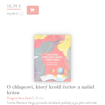
16,39 €
16,90 €
?
O chlapcovi, ktorý krotil čertov a našiel
krásu
Vargová Jana (zost.)
| Kniha
Tvorba Mariána Vargu priniesla nečakané poklady aj po jeho odchode