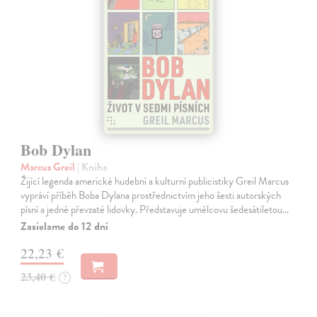
Bob Dylan
Marcus Greil
| Kniha
Žijící legenda americké hudební a kulturní publicistiky Greil Marcus
vypráví příběh Boba Dylana prostřednictvím jeho šesti autorských
písní a jedné převzaté lidovky. Představuje umělcovu šedesátiletou…
Zasielame do 12 dní
22,23 €
23,40 €
?