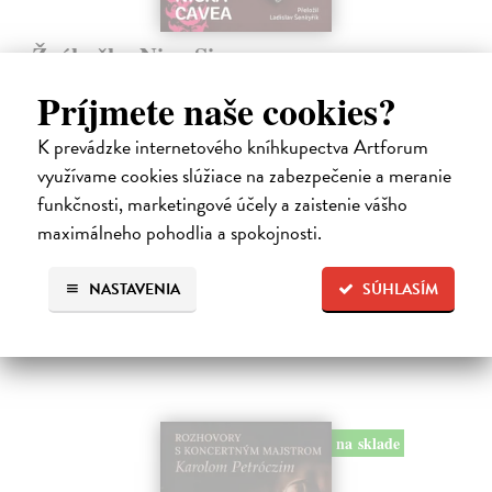
Žvýkačka Niny Simone
Ellis Warren
| Kniha
Príjmete naše cookies?
Ellisova kniha je neobvyklou literární poctou legendární jazzové
zpěvačce a pianistce Nině Simone. Světoznámý hudebník v ní vypráví
K prevádzke internetového kníhkupectva Artforum
příběh zdánlivě bezvýznamného předmětu – žvýkačky, kterou
Simone během…
využívame cookies slúžiace na zabezpečenie a meranie
Na sklade
?
funkčnosti, marketingové účely a zaistenie vášho
maximálneho pohodlia a spokojnosti.
12,92 €
13,60 €
?
NASTAVENIA
SÚHLASÍM
na sklade