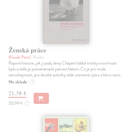
Ženská práce
Klusák Pavel
| Kniha
Popová historie, jak ji psaly ženy Chápání lidské tvorby a tvořivosti
bylo a stále je poznamenané patriarchátem. Co je pro muže
samozřejmostí, pro ženské autorky stále znamená výzvu a bitvu navíc.
Na sklade
?
21,38 €
22,50 €
?