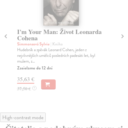
I'm Your Man: Život Leonarda
D
Cohena
Ab
Kni
Simmonsová Sylvie
| Kniha
skl
Hudebník a zpěvák Leonard Cohen, jeden z
Ver
nejvlivnějších umělců posledních padesáti let, byl
mužem, z...
Za
Zasielame do 12 dní
44
35,63 €
46
37,50 €
?
High-contrast mode