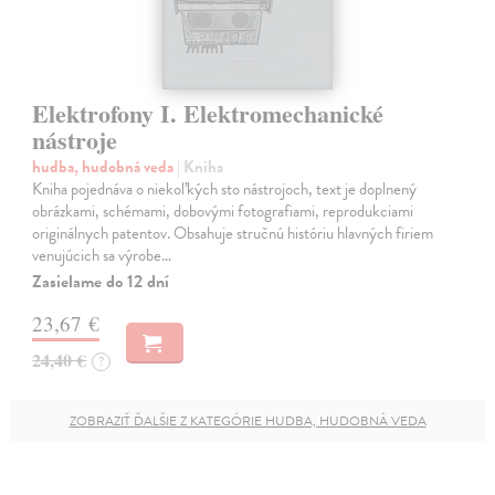
Elektrofony I. Elektromechanické
nástroje
hudba, hudobná veda
| Kniha
Kniha pojednáva o niekoľkých sto nástrojoch, text je doplnený
obrázkami, schémami, dobovými fotografiami, reprodukciami
originálnych patentov. Obsahuje stručnú históriu hlavných firiem
venujúcich sa výrobe…
Zasielame do 12 dní
23,67 €
24,40 €
?
ZOBRAZIŤ ĎALŠIE Z KATEGÓRIE HUDBA, HUDOBNÁ VEDA