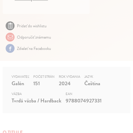
Pridať do wishlistu
Odporučiť známemu
Zdielať na Facebooku
VYDAVATEĽ
POČET STRÁN
ROK VYDANIA
JAZYK
Galén
151
2024
Čeština
VÄZBA
EAN
Tvrdá väzba / Hardback
9788074927331
O TITULE