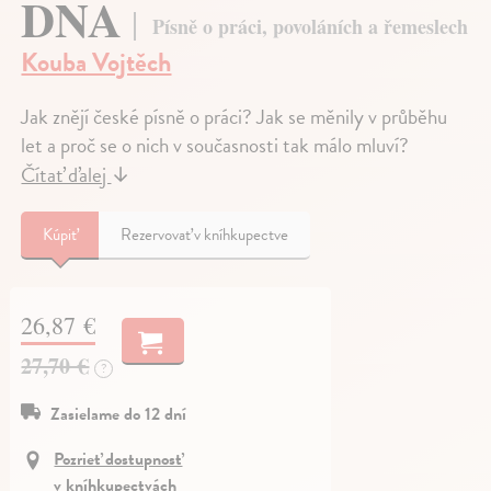
DNA
Písně o práci, povoláních a řemeslech
Kouba Vojtěch
Jak znějí české písně o práci? Jak se měnily v průběhu
let a proč se o nich v současnosti tak málo mluví?
Čítať ďalej
↓
Kúpiť
Rezervovať v kníhkupectve
26,87 €
27,70 €
?
Zasielame do 12 dní
Pozrieť dostupnosť
v kníhkupectvách