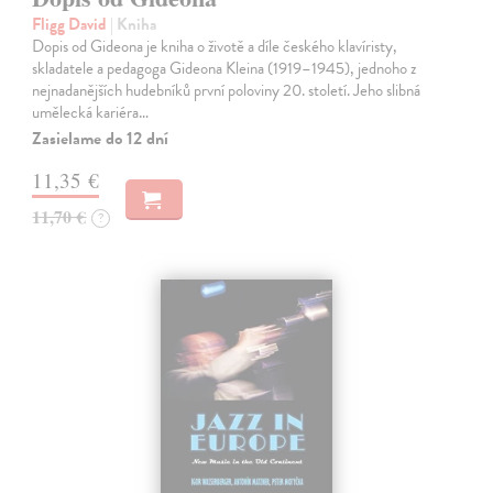
Fligg David
| Kniha
Dopis od Gideona je kniha o životě a díle českého klavíristy,
skladatele a pedagoga Gideona Kleina (1919–1945), jednoho z
nejnadanějších hudebníků první poloviny 20. století. Jeho slibná
umělecká kariéra…
Zasielame do 12 dní
11,35 €
11,70 €
?