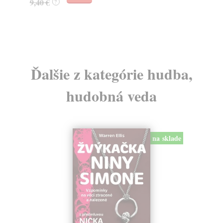
9,40 €
13
?
Ďalšie z kategórie hudba,
hudobná veda
na sklade