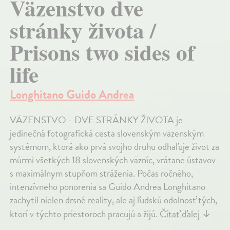
Väzenstvo dve
stránky života /
Prisons two sides of
life
Longhitano Guido Andrea
VÄZENSTVO - DVE STRÁNKY ŽIVOTA je
jedinečná fotografická cesta slovenským väzenským
systémom, ktorá ako prvá svojho druhu odhaľuje život za
múrmi všetkých 18 slovenských väzníc, vrátane ústavov
s maximálnym stupňom stráženia. Počas ročného,
intenzívneho ponorenia sa Guido Andrea Longhitano
zachytil nielen drsné reality, ale aj ľudskú odolnosť tých,
ktorí v týchto priestoroch pracujú a žijú.
Čítať ďalej
↓