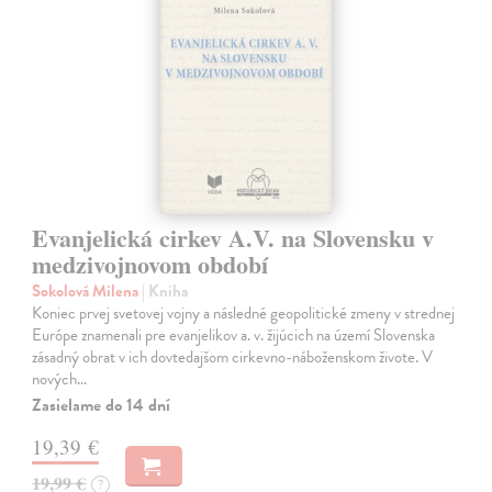
Evanjelická cirkev A.V. na Slovensku v
medzivojnovom období
Sokolová Milena
| Kniha
Koniec prvej svetovej vojny a následné geopolitické zmeny v strednej
Európe znamenali pre evanjelikov a. v. žijúcich na území Slovenska
zásadný obrat v ich dovtedajšom cirkevno-náboženskom živote. V
nových…
Zasielame do 14 dní
19,39 €
19,99 €
?