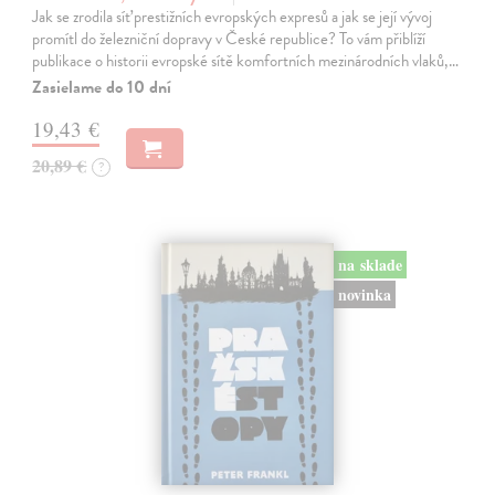
Jak se zrodila síť prestižních evropských expresů a jak se její vývoj
promítl do železniční dopravy v České republice? To vám přiblíží
publikace o historii evropské sítě komfortních mezinárodních vlaků,…
Zasielame do 10 dní
19,43 €
20,89 €
?
na sklade
novinka