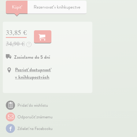
Kúpiť
Rezervovať v kníhkupectve
33,85 €
34,90 €
?
Zasielame do 5 dní
Pozrieť dostupnosť
v kníhkupectvách
Pridať do wishlistu
Odporučiť známemu
Zdielať na Facebooku