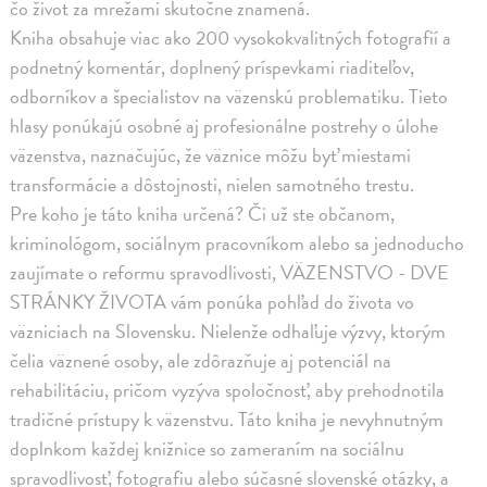
čo život za mrežami skutočne znamená.
Kniha obsahuje viac ako 200 vysokokvalitných fotografií a
podnetný komentár, doplnený príspevkami riaditeľov,
odborníkov a špecialistov na väzenskú problematiku. Tieto
hlasy ponúkajú osobné aj profesionálne postrehy o úlohe
väzenstva, naznačujúc, že väznice môžu byť miestami
transformácie a dôstojnosti, nielen samotného trestu.
Pre koho je táto kniha určená? Či už ste občanom,
kriminológom, sociálnym pracovníkom alebo sa jednoducho
zaujímate o reformu spravodlivosti, VÄZENSTVO - DVE
STRÁNKY ŽIVOTA vám ponúka pohľad do života vo
väzniciach na Slovensku. Nielenže odhaľuje výzvy, ktorým
čelia väznené osoby, ale zdôrazňuje aj potenciál na
rehabilitáciu, pričom vyzýva spoločnosť, aby prehodnotila
tradičné prístupy k väzenstvu. Táto kniha je nevyhnutným
doplnkom každej knižnice so zameraním na sociálnu
spravodlivosť, fotografiu alebo súčasné slovenské otázky, a