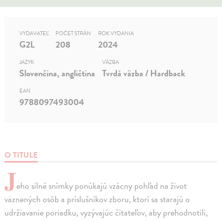
VYDAVATEĽ
POČET STRÁN
ROK VYDANIA
G2L
208
2024
JAZYK
VÄZBA
Slovenčina, angličtina
Tvrdá väzba / Hardback
EAN
9788097493004
O TITULE
J
eho silné snímky ponúkajú vzácny pohľad na život
väznených osôb a príslušníkov zboru, ktorí sa starajú o
udržiavanie poriadku, vyzývajúc čitateľov, aby prehodnotili,