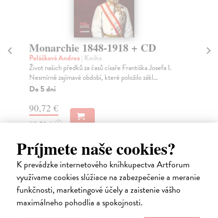
Monarchie 1848-1918 + CD
T
Poláčková Andrea
| Kniha
Kud
Život našich předků za časů císaře Františka Josefa I.
The
Nesmírně zajímavé období, které položilo zákl...
out
Do 5 dní
Za
90,72 €
19
93,53 €
20
?
Príjmete naše cookies?
K prevádzke internetového kníhkupectva Artforum
využívame cookies slúžiace na zabezpečenie a meranie
Ďalšie z kategórie slovenské a
funkčnosti, marketingové účely a zaistenie vášho
maximálneho pohodlia a spokojnosti.
české dejiny