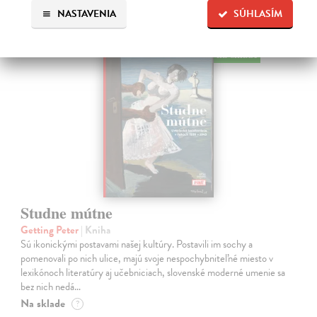
NASTAVENIA
SÚHLASÍM
na sklade
Studne mútne
Getting Peter
| Kniha
Sú ikonickými postavami našej kultúry. Postavili im sochy a
pomenovali po nich ulice, majú svoje nespochybniteľné miesto v
lexikónoch literatúry aj učebniciach, slovenské moderné umenie sa
bez nich nedá…
Na sklade
?