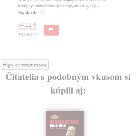
který byl mimořádně významný, ale i tragický ...
Pre
r...
Na sklade
?
Na
54,22 €
38
55,90 €
?
40
High-contrast mode
Čitatelia s podobným vkusom si
kúpili aj: