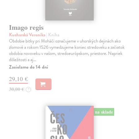
Imago regis
Kucharská Veronika
| Kniha
Obdobie bitky pri Moháči označujeme v uhorských dejinách ako
zlomové a rokom 1526 vymedzujeme koniec stredoveku a začiatok
obdobia novoveku v našom, stredoeurópskom, priestore. Napriek
dôležitosti a aj…
Zasielame do 14 dní
29,10 €
30,00 €
?
na sklade