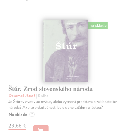
na sklade
Štúr. Zrod slovenského národa
Demmel József
| Kniha
Je Štúrov život viac mýtus, alebo vysnená predstava o zakladateľovi
národa? Ako to v skutočnosti bolo s eho vzťahmi a láskou?
Na sklade
?
23,66 €