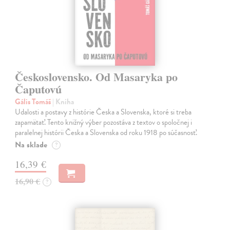
Československo. Od Masaryka po
Čaputovú
Gális Tomáš
| Kniha
Udalosti a postavy z histórie Česka a Slovenska, ktoré si treba
zapamätať. Tento knižný výber pozostáva z textov o spoločnej i
paralelnej histórii Česka a Slovenska od roku 1918 po súčasnosť.
Na sklade
?
16,39 €
16,90 €
?