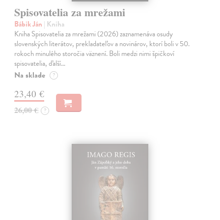
Spisovatelia za mrežami
Bábik Ján
| Kniha
Kniha Spisovatelia za mrežami (2026) zaznamenáva osudy
slovenských literátov, prekladateľov a novinárov, ktorí boli v 50.
rokoch minulého storočia väznení. Boli medzi nimi špičkoví
spisovatelia, ďalší…
Na sklade
?
23,40 €
26,00 €
?