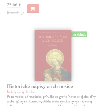
23,66 €
24,90 €
?
na sklade
Historické nápisy a ich nosiče
Šedivý Juraj
| Kniha
Po nemeckej a francúzskej príručke epigrafie (historickej disciplíny
zaoberajúcej sa nápismi) vychádza tretia syntéza vývoja nápisovej
kultúry, primárne zameraná na územie Slovenska a blízke okolie, s…