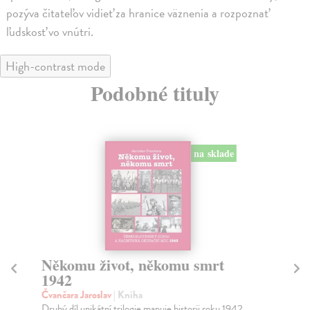
pozýva čitateľov vidieť za hranice väznenia a rozpoznať
ľudskosť vo vnútri.
High-contrast mode
Podobné tituly
na sklade
Někomu život, někomu smrt
Po
1942
P
Čvančara Jaroslav
| Kniha
Al
Druhý díl unikátní trilogie mapuje historii roku 1942,
Výs