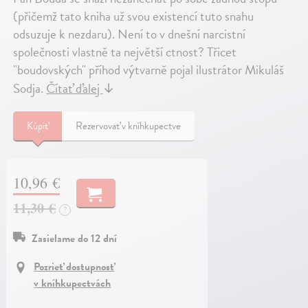
(přičemž tato kniha už svou existencí tuto snahu
odsuzuje k nezdaru). Není to v dnešní narcistní
společnosti vlastně ta největší ctnost? Třicet
"boudovských" příhod výtvarně pojal ilustrátor Mikuláš
Sodja.
Čítať ďalej
↓
Kúpiť
Rezervovať v kníhkupectve
10,96 €
11,30 €
?
Zasielame do 12 dní
Pozrieť dostupnosť
v kníhkupectvách