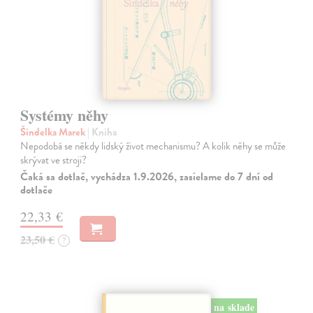
Systémy něhy
Šindelka Marek
| Kniha
Nepodobá se někdy lidský život mechanismu? A kolik něhy se může
skrývat ve stroji?
Čaká sa dotlač, vychádza 1.9.2026, zasielame do 7 dní od
dotlače
22,33 €
23,50 €
?
na sklade