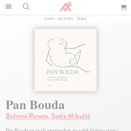
KNIHY
-
BELETRIA
-
ČESKÁ
Pan Bouda
Bulvová Renata
,
Sodja Mikuláš
Pan Bouda se snaží nezanechat po sobě žádnou stopu