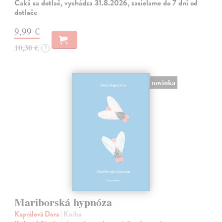
Čaká sa dotlač, vychádza 31.8.2026, zasielame do 7 dní od
dotlače
9,99 €
10,30 €
?
novinka
Mariborská hypnóza
Kaprálová Dora
| Kniha