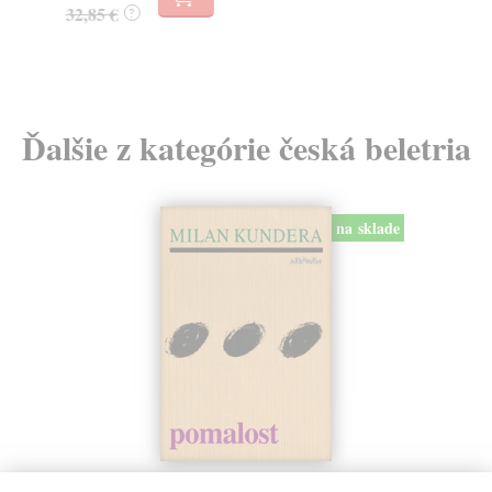
32,85 €
?
11
Ďalšie z kategórie česká beletria
na sklade
Pomalost