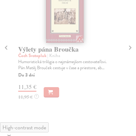
Výlety pána Broučka
F
Čech Svatopluk
| Kniha
Kř
Humoristická trilógia o najznámejšom cestovateľovi.
Aut
Pán Matěj Brouček cestuje v čase a priestore, ab...
bás
Do 3 dní
Za
11,35 €
13
11,95 €
14
?
High-contrast mode