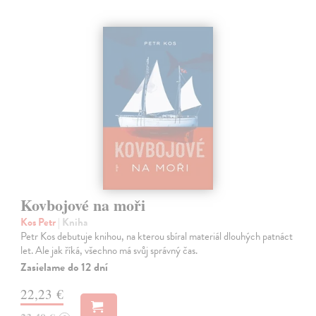
Kovbojové na moři
Kos Petr
| Kniha
Petr Kos debutuje knihou, na kterou sbíral materiál dlouhých patnáct
let. Ale jak říká, všechno má svůj správný čas.
Zasielame do 12 dní
22,23 €