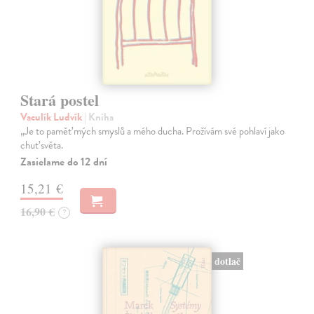
Stará postel
Vaculík Ludvík
| Kniha
„Je to paměť mých smyslů a mého ducha. Prožívám své pohlaví jako
chuť světa.
Zasielame do 12 dní
15,21 €
16,90 €
?
dotlač