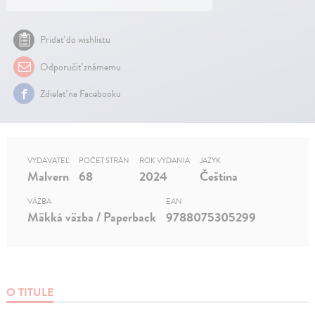
Pridať do wishlistu
Odporučiť známemu
Zdielať na Facebooku
VYDAVATEĽ
POČET STRÁN
ROK VYDANIA
JAZYK
Malvern
68
2024
Čeština
VÄZBA
EAN
Mäkká väzba / Paperback
9788075305299
O TITULE