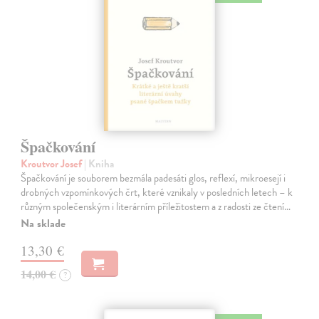
Špačkování
Kroutvor Josef
| Kniha
Špačkování je souborem bezmála padesáti glos, reflexí, mikroesejí i
drobných vzpomínkových črt, které vznikaly v posledních letech – k
různým společenským i literárním příležitostem a z radosti ze čtení…
Na sklade
13,30 €
14,00 €
?