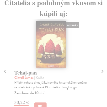
Čitatelia s podobným vkusom si
kúpili aj:
novinka
Tchaj-pan
Z
Clavell James
| Kniha
Te
Příběh tohoto dnes již kultovního historického románu
Pub
se odehrává v polovině 19. století v Hongkongu...
udá
...
Zasielame do 10 dní
Na
30,22 €
11