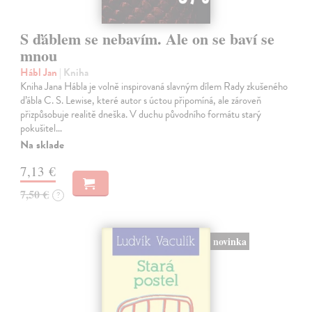
S ďáblem se nebavím. Ale on se baví se
mnou
Hábl Jan
| Kniha
Kniha Jana Hábla je volně inspirovaná slavným dílem Rady zkušeného
ďábla C. S. Lewise, které autor s úctou připomíná, ale zároveň
přizpůsobuje realitě dneška. V duchu původního formátu starý
pokušitel…
Na sklade
7,13 €
7,50 €
?
novinka