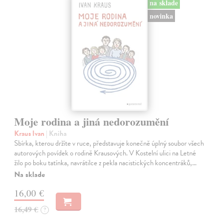
na sklade
novinka
Moje rodina a jiná nedorozumění
Kraus Ivan
| Kniha
Sbírka, kterou držíte v ruce, představuje konečně úplný soubor všech
autorových povídek o rodině Krausových. V Kostelní ulici na Letné
žilo po boku tatínka, navrátilce z pekla nacistických koncentráků,…
Na sklade
16,00 €
16,49 €
?