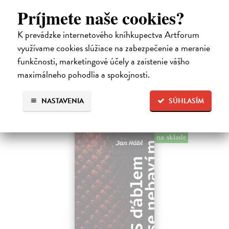
Kundera Milan
| Kniha
Príjmete naše cookies?
Pomalost, chronologicky první ze čtyř románů Milana Kundery
napsaných francouzsky, vychází v českém překladu Anny
K prevádzke internetového kníhkupectva Artforum
Kareninové. Vydávání Kunderových románů v českém jazyce se
využívame cookies slúžiace na zabezpečenie a meranie
uzavírá.
funkčnosti, marketingové účely a zaistenie vášho
Na sklade
maximálneho pohodlia a spokojnosti.
14,73 €
15,50 €
?
NASTAVENIA
SÚHLASÍM
na sklade