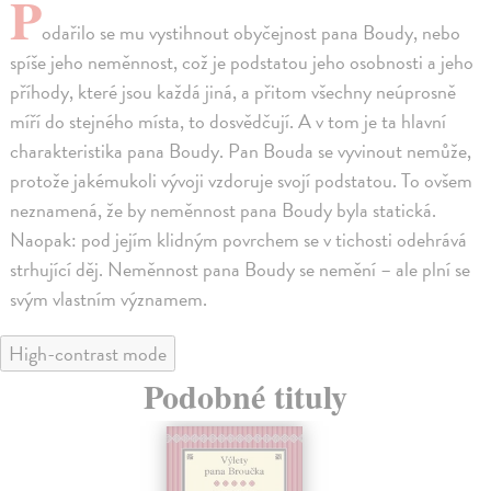
P
odařilo se mu vystihnout obyčejnost pana Boudy, nebo
spíše jeho neměnnost, což je podstatou jeho osobnosti a jeho
příhody, které jsou každá jiná, a přitom všechny neúprosně
míří do stejného místa, to dosvědčují. A v tom je ta hlavní
charakteristika pana Boudy. Pan Bouda se vyvinout nemůže,
protože jakémukoli vývoji vzdoruje svojí podstatou. To ovšem
neznamená, že by neměnnost pana Boudy byla statická.
Naopak: pod jejím klidným povrchem se v tichosti odehrává
strhující děj. Neměnnost pana Boudy se nemění – ale plní se
svým vlastním významem.
High-contrast mode
Podobné tituly