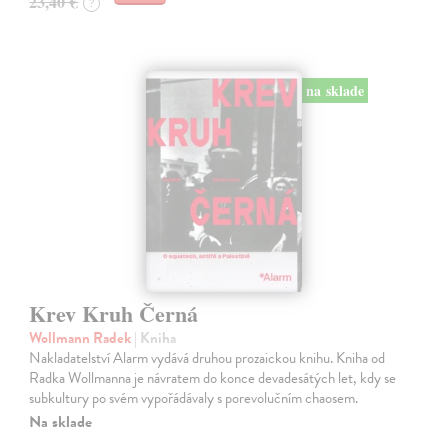
23,40 €
?
na sklade
Krev Kruh Černá
Wollmann Radek
| Kniha
Nakladatelství Alarm vydává druhou prozaickou knihu. Kniha od
Radka Wollmanna je návratem do konce devadesátých let, kdy se
subkultury po svém vypořádávaly s porevolučním chaosem.
Na sklade