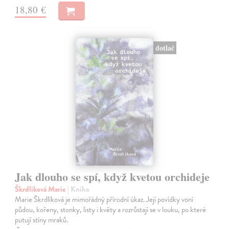
18,80 €
dotlač
Jak dlouho se spí, když kvetou orchideje
Škrdlíková Marie
| Kniha
Marie Škrdlíková je mimořádný přírodní úkaz. Její povídky voní
půdou, kořeny, stonky, listy i květy a rozrůstají se v louku, po které
putují stíny mraků.