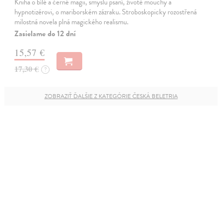
Kniha o bílé a černé magii, smyslu psaní, životě mouchy a
hypnotizérovi, o mariborském zázraku. Stroboskopicky rozostřená
milostná novela plná magického realismu.
Zasielame do 12 dní
15,57 €
17,30 €
?
ZOBRAZIŤ ĎALŠIE Z KATEGÓRIE ČESKÁ BELETRIA