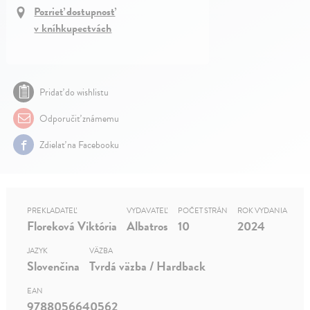
Pozrieť dostupnosť
v kníhkupectvách
Pridať do wishlistu
Odporučiť známemu
Zdielať na Facebooku
PREKLADATEĽ
VYDAVATEĽ
POČET STRÁN
ROK VYDANIA
Floreková Viktória
Albatros
10
2024
JAZYK
VÄZBA
Slovenčina
Tvrdá väzba / Hardback
EAN
9788056640562