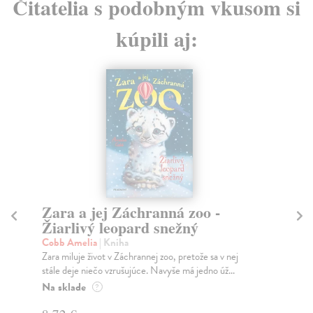
Čitatelia s podobným vkusom si
kúpili aj:
Zara a jej Záchranná zoo -
Pr
Žiarlivý leopard snežný
Na
Poď
Cobb Amelia
| Kniha
kni
Zara miluje život v Záchrannej zoo, pretože sa v nej
stále deje niečo vzrušujúce. Navyše má jedno úž...
Na
Na sklade
?
9,