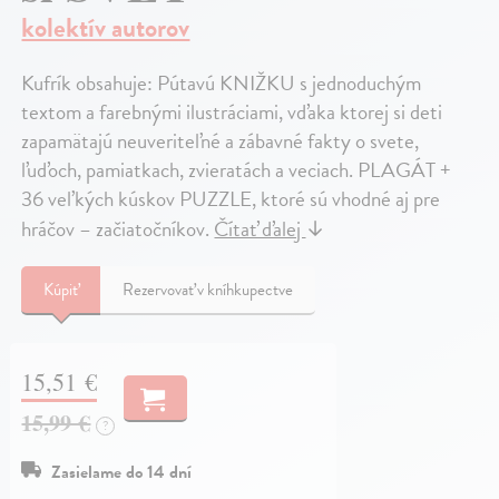
kolektív autorov
Kufrík obsahuje: Pútavú KNIŽKU s jednoduchým
textom a farebnými ilustráciami, vďaka ktorej si deti
zapamätajú neuveriteľné a zábavné fakty o svete,
ľuďoch, pamiatkach, zvieratách a veciach. PLAGÁT +
36 veľkých kúskov PUZZLE, ktoré sú vhodné aj pre
hráčov – začiatočníkov.
Čítať ďalej
↓
Kúpiť
Rezervovať v kníhkupectve
15,51 €
15,99 €
?
Zasielame do 14 dní