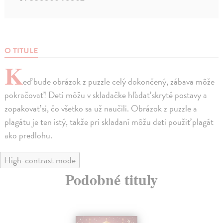
O TITULE
K
eď bude obrázok z puzzle celý dokončený, zábava môže
pokračovať! Deti môžu v skladačke hľadať skryté postavy a
zopakovať si, čo všetko sa už naučili. Obrázok z puzzle a
plagátu je ten istý, takže pri skladaní môžu deti použiť plagát
ako predlohu.
High-contrast mode
Podobné tituly