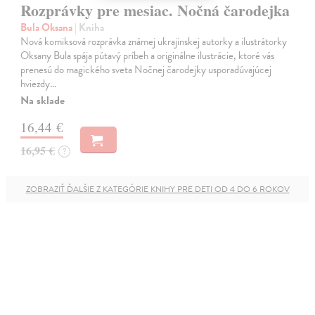
Rozprávky pre mesiac. Nočná čarodejka
Bula Oksana
| Kniha
Nová komiksová rozprávka známej ukrajinskej autorky a ilustrátorky
Oksany Bula spája pútavý príbeh a originálne ilustrácie, ktoré vás
prenesú do magického sveta Nočnej čarodejky usporadúvajúcej
hviezdy…
Na sklade
16,44 €
16,95 €
?
ZOBRAZIŤ ĎALŠIE Z KATEGÓRIE KNIHY PRE DETI OD 4 DO 6 ROKOV