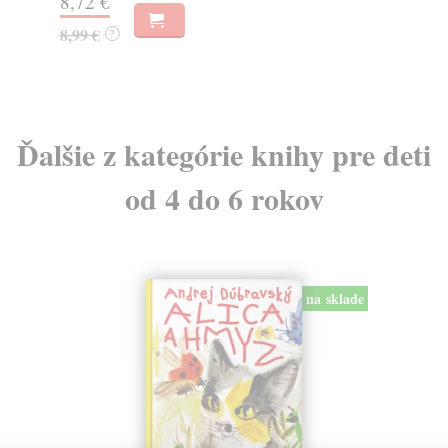
8,72 €
9,
8,99 €
?
Ďalšie z kategórie knihy pre deti
od 4 do 6 rokov
na sklade