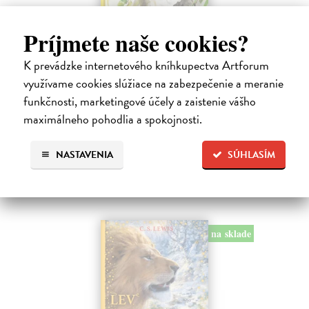
Príjmete naše cookies?
Alica a hmyz
Dúbravský Andrej
| Kniha
K prevádzke internetového kníhkupectva Artforum
Alica je zvedavá mačka, ktorá býva so zvedavým Andrejom. Obaja sú
využívame cookies slúžiace na zabezpečenie a meranie
fascinovaní ríšou hmyzu.
funkčnosti, marketingové účely a zaistenie vášho
Na sklade
maximálneho pohodlia a spokojnosti.
28,03 €
28,90 €
?
NASTAVENIA
SÚHLASÍM
na sklade