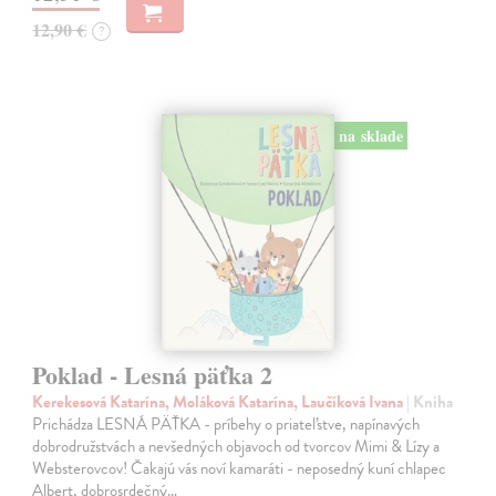
12,90 €
?
na sklade
Poklad - Lesná päťka 2
Kerekesová Katarína, Moláková Katarína, Laučíková Ivana
| Kniha
Prichádza LESNÁ PÄŤKA - príbehy o priateľstve, napínavých
dobrodružstvách a nevšedných objavoch od tvorcov Mimi & Lízy a
Websterovcov! Čakajú vás noví kamaráti - neposedný kuní chlapec
Albert, dobrosrdečný…