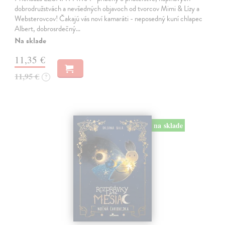
dobrodružstvách a nevšedných objavoch od tvorcov Mimi & Lízy a
Websterovcov! Čakajú vás noví kamaráti - neposedný kuní chlapec
Albert, dobrosrdečný…
Na sklade
11,35 €
11,95 €
?
na sklade