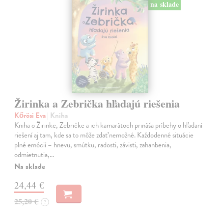
na sklade
Žirinka a Zebrička hľadajú riešenia
Kőrösi Eva
| Kniha
Kniha o Žirinke, Zebričke a ich kamarátoch prináša príbehy o hľadaní
riešení aj tam, kde sa to môže zdať nemožné. Každodenné situácie
plné emócií – hnevu, smútku, radosti, závisti, zahanbenia,
odmietnutia,…
Na sklade
24,44 €
25,20 €
?