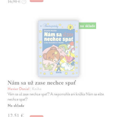
16,90 €
?
na sklade
Nám sa už zase nechce spať
Hevier Daniel
| Kniha
Vám sa už zase nechce spať? A nepomohla ani knižka Nám sa ešte
nechce spať?
Na sklade
12,51 €