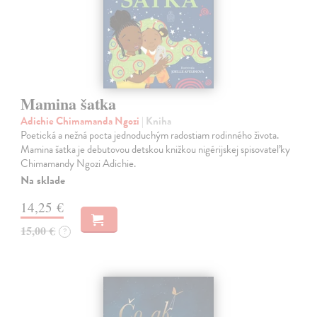
Mamina šatka
Adichie Chimamanda Ngozi
| Kniha
Poetická a nežná pocta jednoduchým radostiam rodinného života.
Mamina šatka je debutovou detskou knižkou nigérijskej spisovateľky
Chimamandy Ngozi Adichie.
Na sklade
14,25 €
15,00 €
?