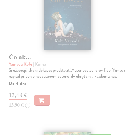
Čo ak...
Yamada Kobi
| Kniha
Si úžasnejší ako si dokážeš predstaviť. Autor bestsellerov Kobi Yamada
napísal príbeh o nespútanom potenciály ukrytom v každom z nás.
Do 4 dní
13,48 €
13,90 €
?