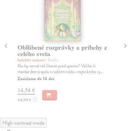
y z
Čarovné rozprávky
Sampson Laura
| Kniha
Voľné pokračovanie mimoriadne obľúbených Zimných
rozprávok. Čary, kliatby, zaklínadlá a mágia tvori...
y...
Na sklade
?
14,45 €
14,90 €
?
High-contrast mode