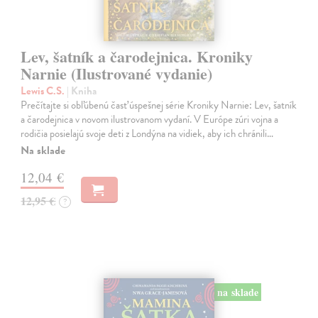
Lev, šatník a čarodejnica. Kroniky
Narnie (Ilustrované vydanie)
Lewis C.S.
| Kniha
Prečítajte si obľúbenú časť úspešnej série Kroniky Narnie: Lev, šatník
a čarodejnica v novom ilustrovanom vydaní. V Európe zúri vojna a
rodičia posielajú svoje deti z Londýna na vidiek, aby ich chránili…
Na sklade
12,04 €
12,95 €
?
na sklade