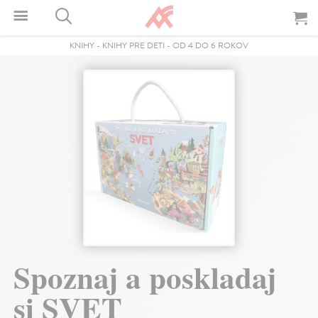
KNIHY
-
KNIHY PRE DETI
-
OD 4 DO 6 ROKOV
Spoznaj a poskladaj
si SVET