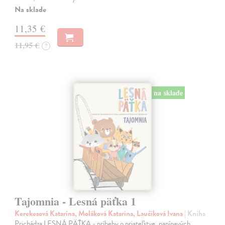
Na sklade
11,35 €
11,95 €
?
na sklade
Tajomnia - Lesná päťka 1
Kerekesová Katarína, Moláková Katarína, Laučíková Ivana
| Kniha
Prichádza LESNÁ PÄŤKA - príbehy o priateľstve, napínavých