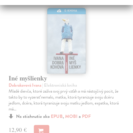
E-KNIHA
Iné myšlienky
Dobrakovová Ivana
| Elektronická kniha
Mladé dievča, ktoré zažíva svoj prvý vzťah a má nástojčivý pocit, že
takto by to vyzerať nemalo, matka, ktorá tyranizuje svoju dcéru
jedlom, dcéra, ktorá tyranizuje svoju matku jedlom, expatka, ktorá
má…
Na stiahnutie ako
EPUB
,
MOBI
a
PDF
12,90 €