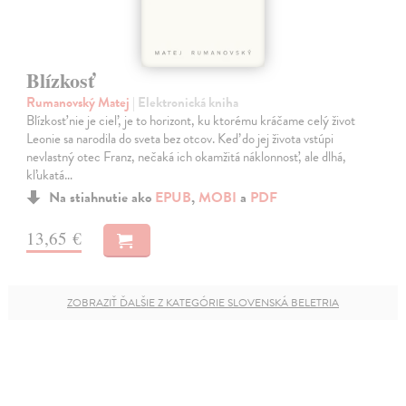
Blízkosť
Rumanovský Matej
| Elektronická kniha
Blízkosť nie je cieľ, je to horizont, ku ktorému kráčame celý život
Leonie sa narodila do sveta bez otcov. Keď do jej života vstúpi
nevlastný otec Franz, nečaká ich okamžitá náklonnosť, ale dlhá,
kľukatá…
Na stiahnutie ako
EPUB
,
MOBI
a
PDF
13,65 €
ZOBRAZIŤ ĎALŠIE Z KATEGÓRIE SLOVENSKÁ BELETRIA