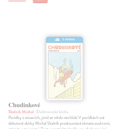
E-KNIHA
Chudinkové
Skalník Michal
| Elektronická kniha
Povídky o situacích, jimiž se nikdo nechlubí V povídkách své
debutové sbírky Michal Skalník prozkoumává témata soukromí,
intimity a tajemství. Texty prosté literárního psychologizování