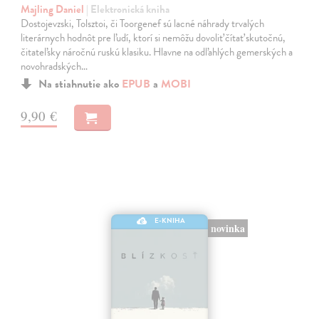
Majling Daniel
| Elektronická kniha
Dostojevzski, Tolsztoi, či Toorgenef sú lacné náhrady trvalých
literárnych hodnôt pre ľudí, ktorí si nemôžu dovoliť čítať skutočnú,
čitateľsky náročnú ruskú klasiku. Hlavne na odľahlých gemerských a
novohradských…
Na stiahnutie ako
EPUB
a
MOBI
9,90 €
E-KNIHA
novinka