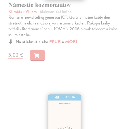
Námestie kozmonautov
Klimáček Viliam
| Elektronická kniha
Román o "neviditeľnej generácii IO", ktorú je možné každý deň
stretnúť na ulici a možno aj vo vlastnom zrkadle... Rukopis knihy
zvíťazil v literárnom súbehu ROMÁN 2006 Slovak telecom a kniha
sa umiestnila…
Na stiahnutie ako
EPUB
a
MOBI
5,00 €
E-KNIHA