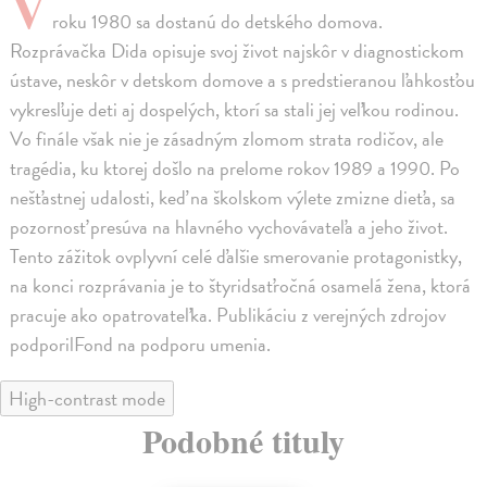
V
roku 1980 sa dostanú do detského domova.
Rozprávačka Dida opisuje svoj život najskôr v diagnostickom
ústave, neskôr v detskom domove a s predstieranou ľahkosťou
vykresľuje deti aj dospelých, ktorí sa stali jej veľkou rodinou.
Vo finále však nie je zásadným zlomom strata rodičov, ale
tragédia, ku ktorej došlo na prelome rokov 1989 a 1990. Po
nešťastnej udalosti, keď na školskom výlete zmizne dieťa, sa
pozornosť presúva na hlavného vychovávateľa a jeho život.
Tento zážitok ovplyvní celé ďalšie smerovanie protagonistky,
na konci rozprávania je to štyridsaťročná osamelá žena, ktorá
pracuje ako opatrovateľka. Publikáciu z verejných zdrojov
podporilFond na podporu umenia.
High-contrast mode
Podobné tituly