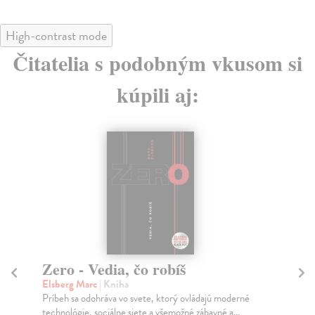
High-contrast mode
Čitatelia s podobným vkusom si
kúpili aj:
na sklade
Miško a Brumko sa vedia
správať
M
Kozlowska Katarzyna
| Kniha
Fo
Predškolák Miško so svojím plyšovým kamarátom