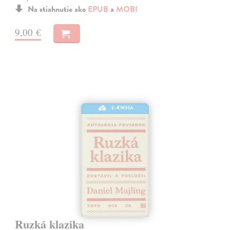
Na stiahnutie ako
EPUB
a
MOBI
9,00 €
E-KNIHA
Ruzká klazika