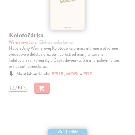
Kolotočárka
Wernerová Jana
| Elektronická kniha
Novela Jany Wernerovej Kolotočárka prináša intímne a otvorené
svedectvo o detstve prežitom uprostred marginalizovanej
kolotočiarskej komunity v Československu. S mimoriadnym citom
pre detail i atmosféru…
Na stiahnutie ako
EPUB
,
MOBI
a
PDF
12,90 €
E-KNIHA