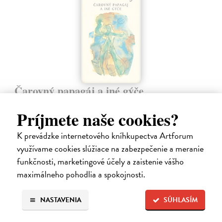
Čarovný papagáj a iné gýče
Vilikovský Pavel
| Elektronická kniha
Čarovný papagáj a iné gýče je zbierka ôsmich poviedok. Okrem
Príjmete naše cookies?
typických autorových textov sú súčasťou zbierky aj iné zvláštne
poviedky.
K prevádzke internetového kníhkupectva Artforum
Na stiahnutie ako
EPUB
,
MOBI
a
PDF
využívame cookies slúžiace na zabezpečenie a meranie
funkčnosti, marketingové účely a zaistenie vášho
10,49 €
maximálneho pohodlia a spokojnosti.
NASTAVENIA
SÚHLASÍM