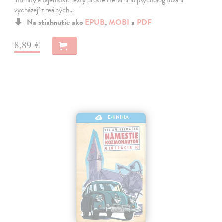
vycházejí z reálných…
Na stiahnutie ako
EPUB
,
MOBI
a
PDF
8,89 €
E-KNIHA