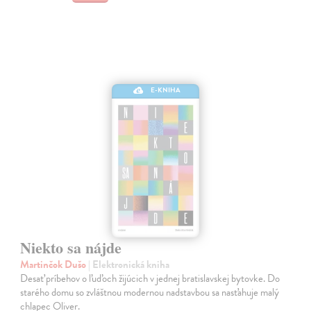
E-KNIHA
Niekto sa nájde
Martinčok Dušo
| Elektronická kniha
Desať príbehov o ľuďoch žijúcich v jednej bratislavskej bytovke. Do
starého domu so zvláštnou modernou nadstavbou sa nasťahuje malý
chlapec Oliver.