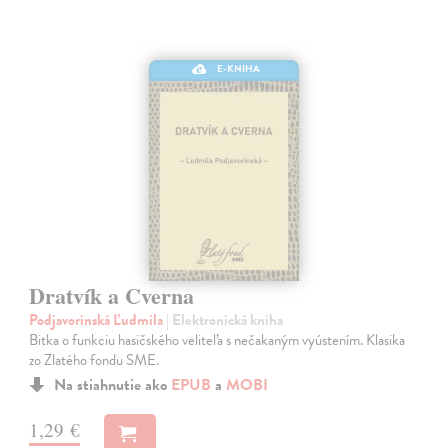
E-KNIHA
Dratvík a Cverna
Podjavorinská Ľudmila
| Elektronická kniha
Bitka o funkciu hasičského veliteľa s nečakaným vyústením. Klasika
zo Zlatého fondu SME.
Na stiahnutie ako
EPUB
a
MOBI
1,29 €