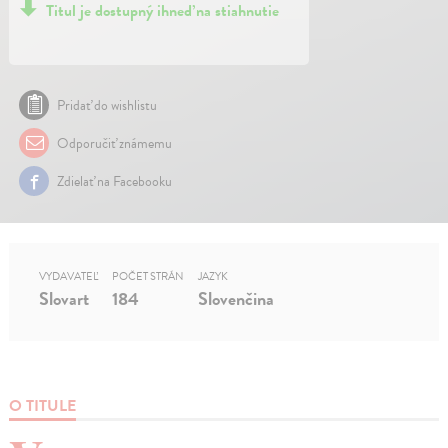
Titul je dostupný ihneď na stiahnutie
Pridať do wishlistu
Odporučiť známemu
Zdielať na Facebooku
VYDAVATEĽ
POČET STRÁN
JAZYK
Slovart
184
Slovenčina
O TITULE