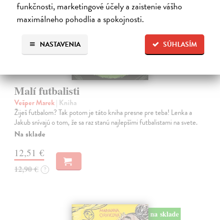
funkčnosti, marketingové účely a zaistenie vášho
maximálneho pohodlia a spokojnosti.
NASTAVENIA
SÚHLASÍM
Malí futbalisti
Vešper Marek
| Kniha
Žiješ futbalom? Tak potom je táto kniha presne pre teba! Lenka a
Jakub snívajú o tom, že sa raz stanú najlepšími futbalistami na svete.
Na sklade
12,51 €
12,90 €
?
na sklade