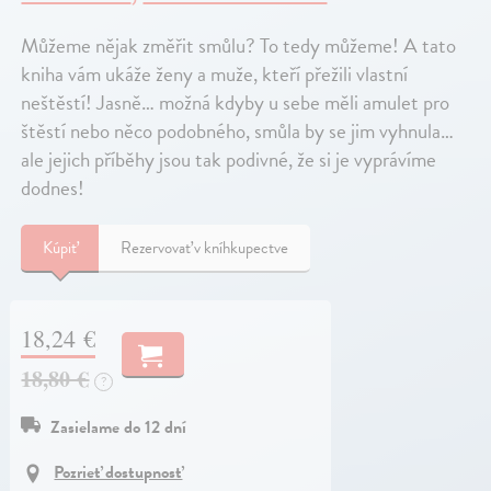
Můžeme nějak změřit smůlu? To tedy můžeme! A tato
kniha vám ukáže ženy a muže, kteří přežili vlastní
neštěstí! Jasně… možná kdyby u sebe měli amulet pro
štěstí nebo něco podobného, smůla by se jim vyhnula…
ale jejich příběhy jsou tak podivné, že si je vyprávíme
dodnes!
Kúpiť
Rezervovať v kníhkupectve
18,24 €
18,80 €
?
Zasielame do 12 dní
Pozrieť dostupnosť