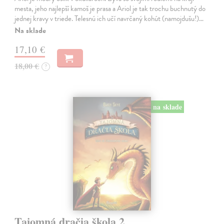
mesta, jeho najlepší kamoš je prasa a Ariol je tak trochu buchnutý do
jednej kravy v triede. Telesnú ich učí navrčaný kohút (namojdušu!)…
Na sklade
17,10 €
18,00 €
?
na sklade
Tajomná dračia škola 2