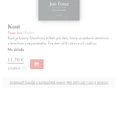
Kant
Fosse Jon
| Kniha
Kant je krásny filozofický príbeh pre deti, ktorý sa zaoberá vesmírom
a strachom z nepoznaného. Pre deti od 8 rokov a ich rodičov.
Na sklade
11,70 €
13,00 €
?
ZOBRAZIŤ ĎALŠIE Z KATEGÓRIE KNIHY PRE DETI OD 7 DO 9 ROKOV