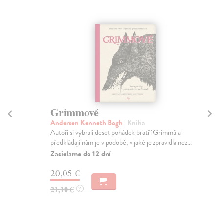
Grimmové
K
Andersen Kenneth Bogh
| Kniha
Šin
Autoři si vybrali deset pohádek bratří Grimmů a
Šin
předkládají nám je v podobě, v jaké je zpravidla nez...
obr
Zasielame do 12 dní
Za
20,05 €
18
21,10 €
18
?