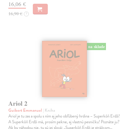
16,06 €
16,90 €
?
na sklade
Ariol 2
Guibert Emmanuel
| Kniha
Ariol je tu zas a spolu s ním aj jeho obľúbený hrdina – Superkôň Erdži!
A Superkôň Erdži má, prosím pekne, aj vlastnú pesničku! Poznáte ju?
Ak by náhodou nie, tu sú jej slová: „Superkôň Erdži je strážcom…