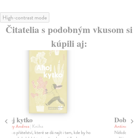
High-contrast mode
Čitatelia s podobným vkusom si
kúpili aj:
Dobře schovaný chrt
Fe
Antinori Andrea
| Kniha
Le
Někdo se, věřte nebo ne, tak bojí dobrodružství, že
Pař