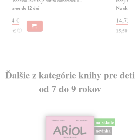
raději strčí hlavu do vázy, než by si vyšel na p...
nad
z...
Na sklade
?
Za
14,73 €
19
15,50 €
?
19
Ďalšie z kategórie knihy pre deti
od 7 do 9 rokov
na sklade
novinka