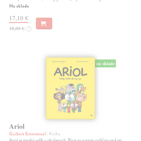
Na sklade
17,10 €
18,00 €
?
na sklade
Ariol
Guibert Emmanuel
| Kniha
Ariol je modrý oslík v okuliaroch. Býva so svojimi rodičmi na kraji