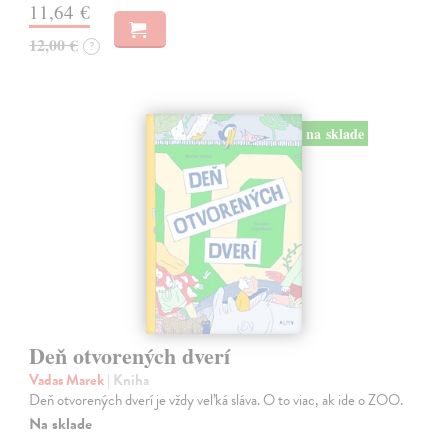
11,64 €
12,00 €
?
na sklade
Deň otvorených dverí
Vadas Marek
| Kniha
Deň otvorených dverí je vždy veľká sláva. O to viac, ak ide o ZOO.
Na sklade