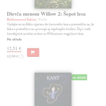
Dievča menom Willow 2: Šepot lesa
Bohlmannová Sabine
| Kniha
Vydajte sa na ďalšiu výpravu do čarovného lesa a presvedčte sa, že
láska a priateľstvo sa vyrovnajú aj najsilnejším kúzlam. Štyri malé
čarodejnice sa tešia na leto vo Willowinom magickom lese.
Na sklade
12,51 €
12,90 €
?
na sklade