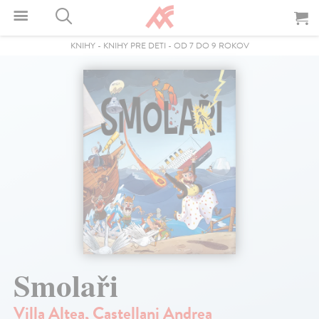
KNIHY
-
KNIHY PRE DETI
-
OD 7 DO 9 ROKOV
Smolaři
Villa Altea
,
Castellani Andrea