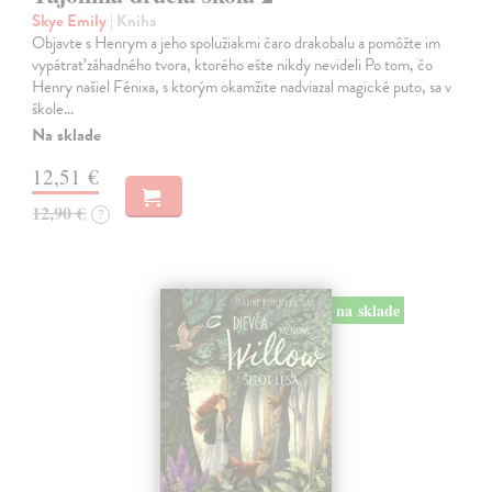
Skye Emily
| Kniha
Objavte s Henrym a jeho spolužiakmi čaro drakobalu a pomôžte im
vypátrať záhadného tvora, ktorého ešte nikdy nevideli Po tom, čo
Henry našiel Fénixa, s ktorým okamžite nadviazal magické puto, sa v
škole…
Na sklade
12,51 €
12,90 €
?
na sklade