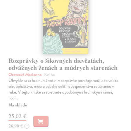
Rozprávky o šikovných dievčatách,
odvážnych ženách a múdrych starenách
Oravcová Marianna
| Kniha
Obvykle sa za hrdinu v živote i v rozprávke považuje muž, a to vďaka
sile, bohatstvu, moci a odvahe čeliť nebezpečenstvu so zbraňou v
ruke. V tejto knižke sa stretnete s podobnými hrdinskými činmi,
hoci…
Na sklade
25,02 €
26,90 €
?