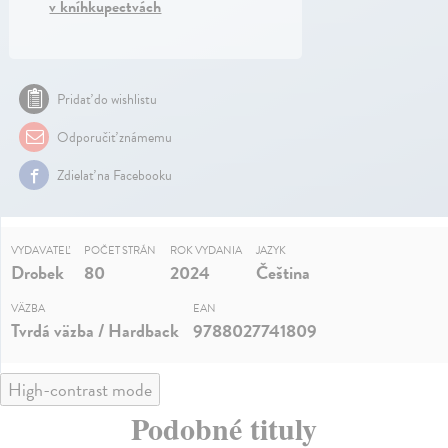
v kníhkupectvách
Pridať do wishlistu
Odporučiť známemu
Zdielať na Facebooku
VYDAVATEĽ
POČET STRÁN
ROK VYDANIA
JAZYK
Drobek
80
2024
Čeština
VÄZBA
EAN
Tvrdá väzba / Hardback
9788027741809
High-contrast mode
Podobné tituly