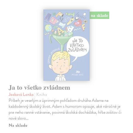
na sklade
Ja to všetko zvládnem
Jecková Lenka
| Kniha
Príbeh je veselým a úprimným pohľadom druháha Adama na
každodenný školský život. Adam s humorom opisuje, aké náročné je
pre neho ranné vstávanie, povinná školská dochádzka, hŕba zošitov či
nové slovo…
Na sklade