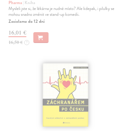
Pharma
| Kniha
Mysleli jste si, že lékárna je nudné místo? Ale kdepak, i pilulky se
mohou snadno změnit ve stand-up komedii.
Zasielame do 12 dní
16,01 €
16,50 €
?