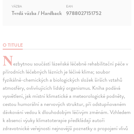
VÄZBA
EAN
Tvrdá väzba / Hardback
9788027151752
O TITULE
N
ezbytnou součástí lázeňské léčebně rehabilitační péče v
přírodních léčebných lázních je léčivé klima; soubor
fyzikálně-chemických a biologických složek širších vztahů
atmosféry, ovlivňujících lidský organismus. Kniha podává
vysvětlení, jak místní klimatické a meteorologické podněty,
cestou humorální a nervových struktur, při odstupňovaném
dávkování vedou k dlouhodobým léčivým změnám. Vzhledem
k absenci výuky klimatoterapie předkládají autoři
zdravotnické veřejnosti nejnovější poznatky o propojení vlivů