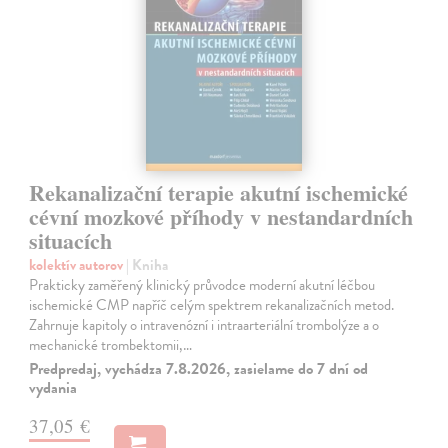
Rekanalizační terapie akutní ischemické
cévní mozkové příhody v nestandardních
situacích
kolektív autorov
| Kniha
Prakticky zaměřený klinický průvodce moderní akutní léčbou
ischemické CMP napříč celým spektrem rekanalizačních metod.
Zahrnuje kapitoly o intravenózní i intraarteriální trombolýze a o
mechanické trombektomii,…
Predpredaj, vychádza 7.8.2026, zasielame do 7 dní od
vydania
37,05 €