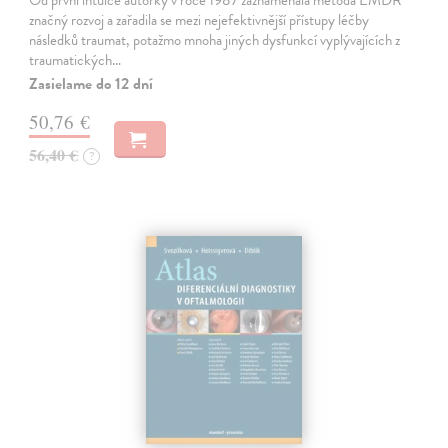
Od první intuice autorky v roce 1987 zaznamenala metoda EMDR
značný rozvoj a zařadila se mezi nejefektivnější přístupy léčby
následků traumat, potažmo mnoha jiných dysfunkcí vyplývajících z
traumatických…
Zasielame do 12 dní
50,76 €
56,40 €
?