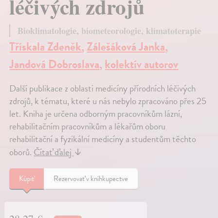
léčivých zdrojů
Bioklimatologie, biometeorologie, klimatoterapie
Třískala Zdeněk
,
Zálešáková Janka
,
Jandová Dobroslava
,
kolektív autorov
Další publikace z oblasti medicíny přírodních léčivých
zdrojů, k tématu, které u nás nebylo zpracováno přes 25
let. Kniha je určena odborným pracovníkům lázní,
rehabilitačním pracovníkům a lékařům oboru
rehabilitační a fyzikální medicíny a studentům těchto
oborů.
Čítať ďalej
↓
Kúpiť
Rezervovať v kníhkupectve