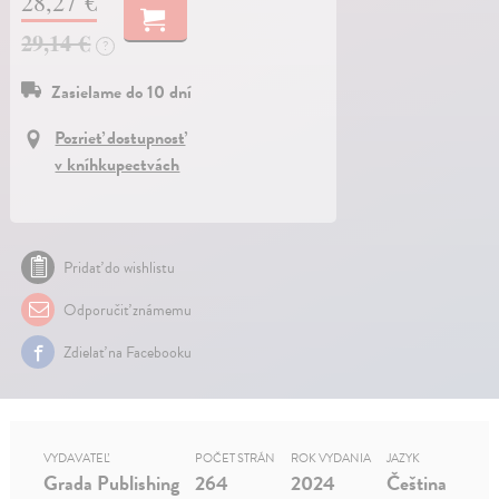
28,27 €
29,14 €
?
Zasielame do 10 dní
Pozrieť dostupnosť
v kníhkupectvách
Pridať do wishlistu
Odporučiť známemu
Zdielať na Facebooku
VYDAVATEĽ
POČET STRÁN
ROK VYDANIA
JAZYK
Grada Publishing
264
2024
Čeština