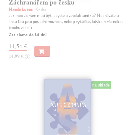
Záchranářem po česku
Hacala Luboš
| Kniha
Jak moc zle vám musí být, abyste si zavolali sanitku? Necháváte si
linku 155 jako poslední možnost, nebo ji vytáčíte, kdykoliv vás někde
trochu zabolí?
Zasielame do 14 dní
14,54 €
14,99 €
?
na sklade