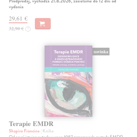
Predpredaj, vychádza 21.8.2026, zasielame do 12 dní od
vydania
29,61 €
32,90 €
?
novinka
Terapie EMDR
Shapiro Francine
| Kniha