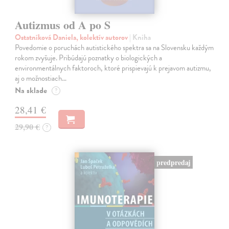
Autizmus od A po S
Ostatníková Daniela, kolektív autorov
| Kniha
Povedomie o poruchách autistického spektra sa na Slovensku každým
rokom zvyšuje. Pribúdajú poznatky o biologických a
environmentálnych faktoroch, ktoré prispievajú k prejavom autizmu,
aj o možnostiach…
Na sklade
?
28,41 €
29,90 €
?
predpredaj