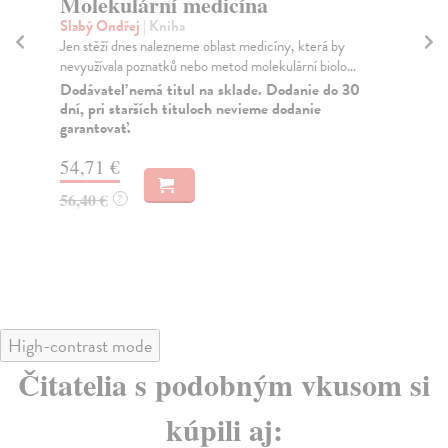
Molekulární medicína
M
Slabý Ondřej
| Kniha
Ry
Jen stěží dnes nalezneme oblast medicíny, která by
Od 
nevyužívala poznatků nebo metod molekulární biolo...
pub
Dodávateľ nemá titul na sklade. Dodanie do 30
Za
dní, pri starších tituloch nevieme dodanie
garantovať.
31
32
54,71 €
56,40 €
?
High-contrast mode
Čitatelia s podobným vkusom si
kúpili aj: