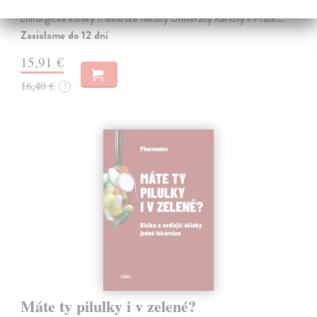
šedesát let v témže zaměstnání, totiž jako břišní a hrudní chirurg III.
chirurgické kliniky 1. lékařské fakulty Univerzity Karlovy v Praze.…
Zasielame do 12 dní
15,91 €
16,40 €
?
Máte ty pilulky i v zelené?