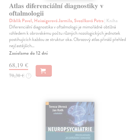
Atlas diferenciální diagnostiky v
oftalmologii
Diblík Pavel, Heissigerová Jarmila, Svozílková Petra
| Kniha
Diferenciální diagnostika v oftalmologii je mimořádně obtížná
vzhledem k obrovskému počtu různých nozologických jednotek
postihujících každou ze struktur oka. Obrazový atlas přináší přehled
nejčastějších…
Zasielame do 12 dní
68,19 €
70,30 €
?