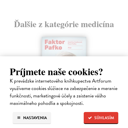
Ďalšie z kategórie medicína
Príjmete naše cookies?
K prevádzke internetového kníhkupectva Artforum
využívame cookies slúžiace na zabezpečenie a meranie
funkčnosti, marketingové účely a zaistenie vášho
maximálneho pohodlia a spokojnosti.
Faktor Pafko
NASTAVENIA
SÚHLASÍM
Kadlecová Kateřina, Pafko Pavel
| Kniha
Profesor Pavel Pafko letos oslavil pětaosmdesátiny a za pár měsíců