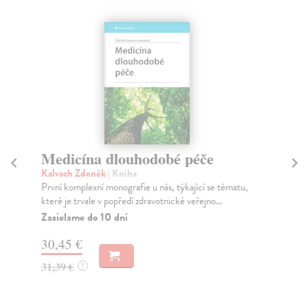
Medicína dlouhodobé péče
M
Kalvach Zdeněk
| Kniha
Sl
První komplexní monografie u nás, týkající se tématu,
Jen
které je trvale v popředí zdravotnické veřejno...
nev
Zasielame do 10 dní
Do
dní
30,45 €
gar
31,39 €
?
54
56