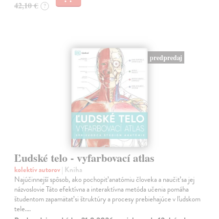
42,10 €
?
predpredaj
Ľudské telo - vyfarbovací atlas
kolektív autorov
| Kniha
Najúčinnejší spôsob, ako pochopiť anatómiu človeka a naučiť sa jej
názvoslovie Táto efektívna a interaktívna metóda učenia pomáha
študentom zapamätať si štruktúry a procesy prebiehajúce v ľudskom
tele.…