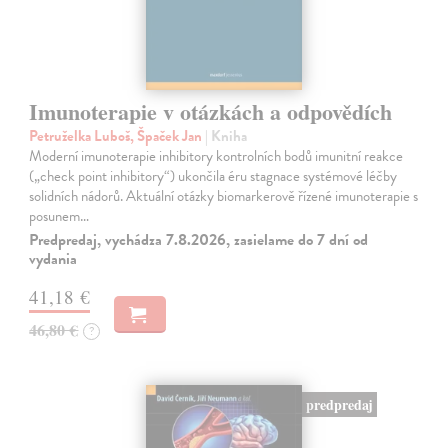
Imunoterapie v otázkách a odpovědích
Petruželka Luboš, Špaček Jan
| Kniha
Moderní imunoterapie inhibitory kontrolních bodů imunitní reakce
(„check point inhibitory“) ukončila éru stagnace systémové léčby
solidních nádorů. Aktuální otázky biomarkerově řízené imunoterapie s
posunem…
Predpredaj, vychádza 7.8.2026, zasielame do 7 dní od
vydania
41,18 €
46,80 €
?
predpredaj