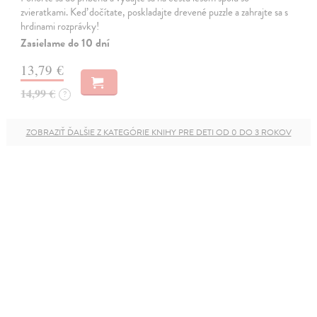
zvieratkami. Keď dočítate, poskladajte drevené puzzle a zahrajte sa s
hrdinami rozprávky!
Zasielame do 10 dní
13,79 €
14,99 €
?
ZOBRAZIŤ ĎALŠIE Z KATEGÓRIE KNIHY PRE DETI OD 0 DO 3 ROKOV