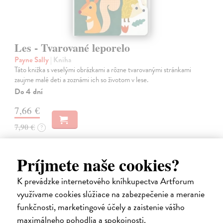
Les - Tvarované leporelo
Payne Sally
| Kniha
Táto knižka s veselými obrázkami a rôzne tvarovanými stránkami
zaujme malé deti a zoznámi ich so životom v lese.
Do 4 dní
7,66 €
7,90 €
?
Príjmete naše cookies?
K prevádzke internetového kníhkupectva Artforum
využívame cookies slúžiace na zabezpečenie a meranie
na sklade
funkčnosti, marketingové účely a zaistenie vášho
maximálneho pohodlia a spokojnosti.