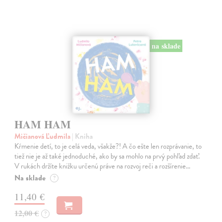
na sklade
HAM HAM
Mičianová Ľudmila
| Kniha
Kŕmenie detí, to je celá veda, všakže?! A čo ešte len rozprávanie, to
tiež nie je až také jednoduché, ako by sa mohlo na prvý pohľad zdať.
V rukách držíte knižku určenú práve na rozvoj reči a rozšírenie…
Na sklade
?
11,40 €
12,00 €
?