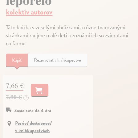
kolektív autorov
Táto knižka s veselými obrázkami a rôzne tvarovanými
stránkami zaujme malé deti a zoznámi ich so zvieratami
na farme.
Kúpiť
Rezervovať v kníhkupectve
7,66 €
7,90 €
?
Zasielame do 4 dní
Pozrieť dostupnosť
v kníhkupectvách