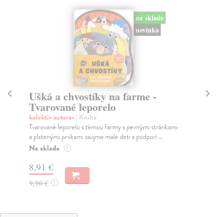
na sklade
novinka
Ušká a chvostíky na farme -
Le
Tvarované leporelo
Pa
Tát
kolektív autorov
| Kniha
str
Tvarované leporelo s témou farmy s pevnými stránkami
a plstenými prvkami zaujme malé deti a podporí ...
Do
Na sklade
?
7,
8,91 €
7,
9,90 €
?