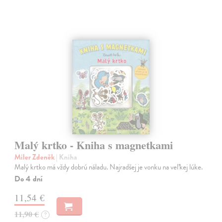
Malý krtko - Kniha s magnetkami
Miler Zdeněk
| Kniha
Malý krtko má vždy dobrú náladu. Najradšej je vonku na veľkej lúke.
Do 4 dní
11,54 €
11,90 €
?