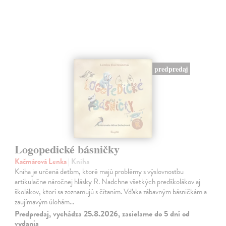
predpredaj
Logopedické básničky
Kačmárová Lenka
| Kniha
Kniha je určená deťom, ktoré majú problémy s výslovnosťou
artikulačne náročnej hlásky R. Nadchne všetkých predškolákov aj
školákov, ktorí sa zoznamujú s čítaním. Vďaka zábavným básničkám a
zaujímavým úlohám…
Predpredaj, vychádza 25.8.2026, zasielame do 5 dní od
vydania