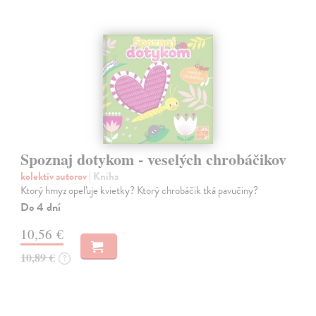
Spoznaj dotykom - veselých chrobáčikov
kolektív autorov
| Kniha
Ktorý hmyz opeľuje kvietky? Ktorý chrobáčik tká pavučiny?
Do 4 dní
10,56 €
10,89 €
?