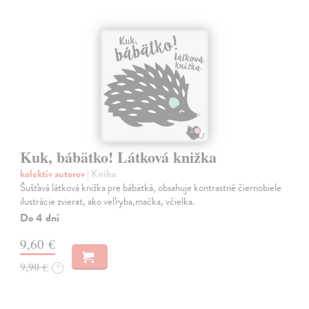
Kuk, bábätko! Látková knižka
kolektív autorov
| Kniha
Šušťavá látková knižka pre bábätká, obsahuje kontrastné čiernobiele
ilustrácie zvierat, ako veľryba,mačka, včielka.
Do 4 dní
9,60 €
9,90 €
?