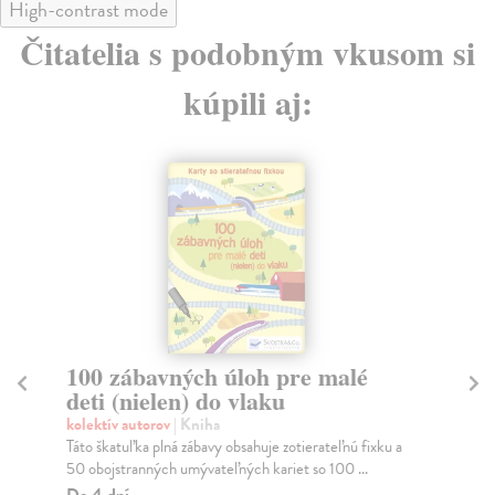
High-contrast mode
Čitatelia s podobným vkusom si
kúpili aj:
Poviedka 2008
Le
kolektív autorov
| Kniha
Pa
Tát
str
Dodávateľ nemá titul na sklade. Dodanie do cca.
30 dní.
Do