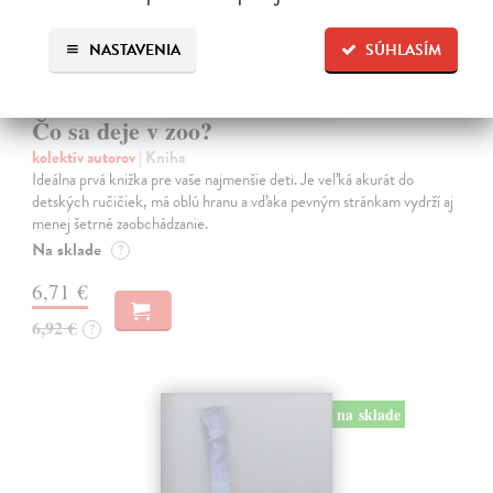
NASTAVENIA
SÚHLASÍM
Čo sa deje v zoo?
kolektív autorov
| Kniha
Ideálna prvá knižka pre vaše najmenšie deti. Je veľká akurát do
detských ručičiek, má oblú hranu a vďaka pevným stránkam vydrží aj
menej šetrné zaobchádzanie.
Na sklade
?
6,71 €
6,92 €
?
na sklade