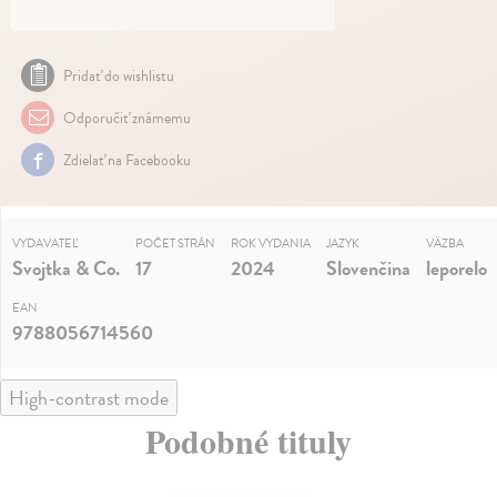
Pridať do wishlistu
Odporučiť známemu
Zdielať na Facebooku
VYDAVATEĽ
POČET STRÁN
ROK VYDANIA
JAZYK
VÄZBA
Svojtka & Co.
17
2024
Slovenčina
leporelo
EAN
9788056714560
High-contrast mode
Podobné tituly