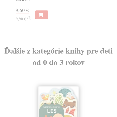
4,85 €
7,
5,00 €
7,
?
Ďalšie z kategórie knihy pre deti
od 0 do 3 rokov