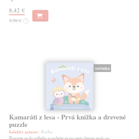
8,42 €
9,90 €
?
novinka
Kamaráti z lesa - Prvá knižka a drevené
puzzle
kolektív autorov
| Kniha
Ponorte sa do príbehu a vydajte sa na cestu lesom spolu so