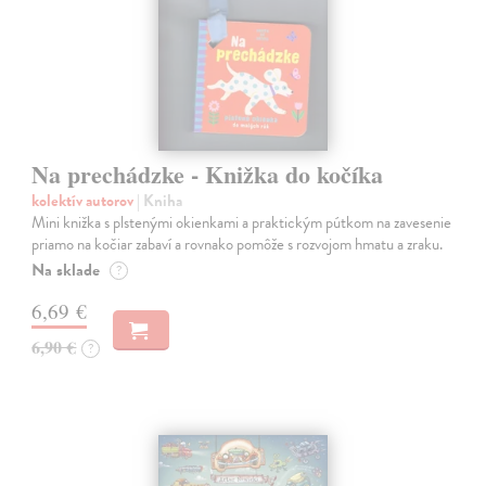
Na prechádzke - Knižka do kočíka
kolektív autorov
| Kniha
Mini knižka s plstenými okienkami a praktickým pútkom na zavesenie
priamo na kočiar zabaví a rovnako pomôže s rozvojom hmatu a zraku.
Na sklade
?
6,69 €
6,90 €
?