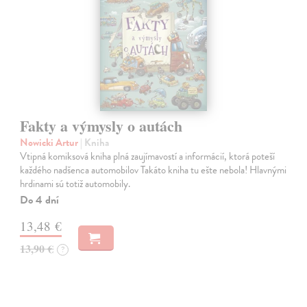
Fakty a výmysly o autách
Nowicki Artur
| Kniha
Vtipná komiksová kniha plná zaujímavostí a informácií, ktorá poteší
každého nadšenca automobilov Takáto kniha tu ešte nebola! Hlavnými
hrdinami sú totiž automobily.
Do 4 dní
13,48 €
13,90 €
?