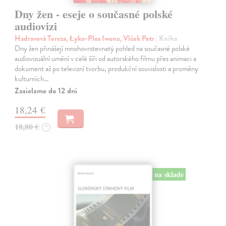
Dny žen - eseje o současné polské
audiovizi
Hadravová Tereza, Łyko-Plos Iwona, Vlček Petr
| Kniha
Dny žen přinášejí mnohovrstevnatý pohled na současné polské
audiovizuální umění v celé šíři od autorského filmu přes animaci a
dokument až po televizní tvorbu, produkční souvislosti a proměny
kulturních…
Zasielame do 12 dní
18,24 €
18,80 €
?
na sklade