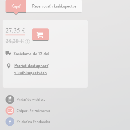
Kúpiť
Rezervovať v kníhkupectve
27,35 €
28,20 €
?
Zasielame do 12 dní
Pozrieť dostupnosť
v kníhkupectvách
Pridať do wishlistu
Odporučiť známemu
Zdielať na Facebooku