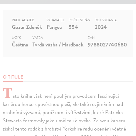
PREKLADATEĽ
VYDAVATEĽ
POČET STRÁN
ROK VYDANIA
Gazur Zdeněk
Pangea
554
2024
JAZYK
VÄZBA
EAN
Čeština
Tvrdá väzba / Hardback
9788027740680
O TITULE
T
ato kniha však není pouhým průvodcem fascinující
kariérou herce s pověstnou pleší, ale také rozjímáním nad
osobními výzvami, porážkami i vítězstvími, které Patricka
Stewarta formovaly jako umělce i člověka. Za svou kariéru
získal tento rodák z hrabství Yorkshire řadu ocenění včetně