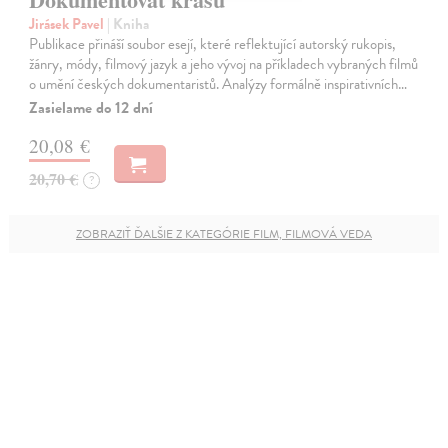
Jirásek Pavel
| Kniha
Publikace přináší soubor esejí, které reflektující autorský rukopis,
žánry, módy, filmový jazyk a jeho vývoj na příkladech vybraných filmů
o umění českých dokumentaristů. Analýzy formálně inspirativních…
Zasielame do 12 dní
20,08 €
20,70 €
?
ZOBRAZIŤ ĎALŠIE Z KATEGÓRIE FILM, FILMOVÁ VEDA