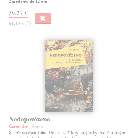
Zasielame do 12 dní
59,27 €
61,10 €
?
Nedopovězeno
Černík Jan
| Kniha
Scenárista Meir Lubor Dohnal patří k výrazným, byť méně známým