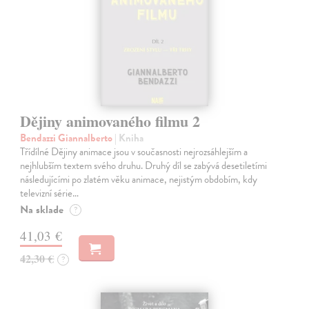
Dějiny animovaného filmu 2
Bendazzi Giannalberto
| Kniha
Třídílné Dějiny animace jsou v současnosti nejrozsáhlejším a
nejhlubším textem svého druhu. Druhý díl se zabývá desetiletími
následujícími po zlatém věku animace, nejistým obdobím, kdy
televizní série…
Na sklade
?
41,03 €
42,30 €
?