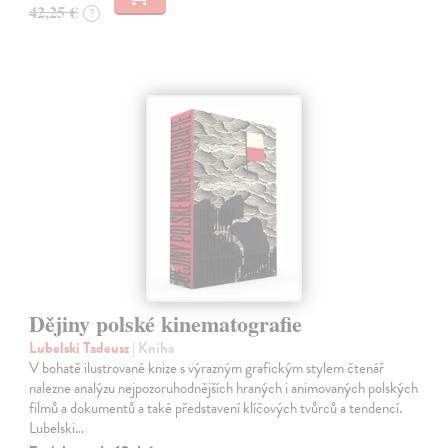
42,25 €
?
Dějiny polské kinematografie
Lubelski Tadeusz
| Kniha
V bohatě ilustrované knize s výrazným grafickým stylem čtenář
nalezne analýzu nejpozoruhodnějších hraných i animovaných polských
filmů a dokumentů a také představení klíčových tvůrců a tendencí.
Lubelski…