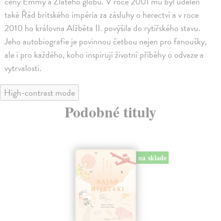
ceny Emmy a Zlatého glóbu. V roce 2001 mu byl udělen
také Řád britského impéria za zásluhy o herectví a v roce
2010 ho královna Alžběta II. povýšila do rytířského stavu.
Jeho autobiografie je povinnou četbou nejen pro fanoušky,
ale i pro každého, koho inspirují životní příběhy o odvaze a
vytrvalosti.
High-contrast mode
Podobné tituly
na sklade