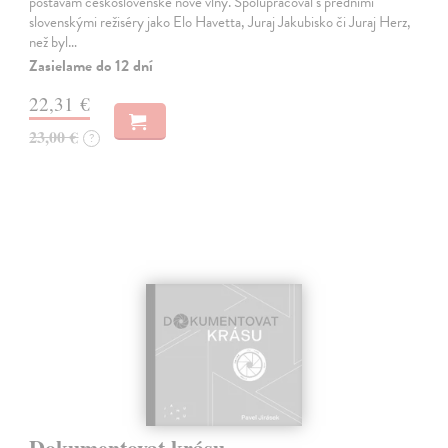
postavám československé nové vlny. Spolupracoval s předními
slovenskými režiséry jako Elo Havetta, Juraj Jakubisko či Juraj Herz,
než byl…
Zasielame do 12 dní
22,31 €
23,00 €
?
Dokumentovat krásu