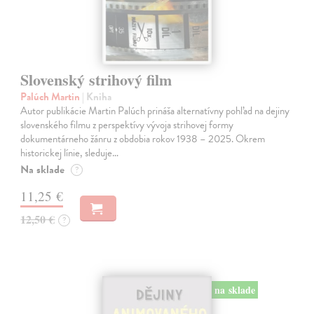
Slovenský strihový film
Palúch Martin
| Kniha
Autor publikácie Martin Palúch prináša alternatívny pohľad na dejiny
slovenského filmu z perspektívy vývoja strihovej formy
dokumentárneho žánru z obdobia rokov 1938 – 2025. Okrem
historickej línie, sleduje…
Na sklade
?
11,25 €
12,50 €
?
na sklade