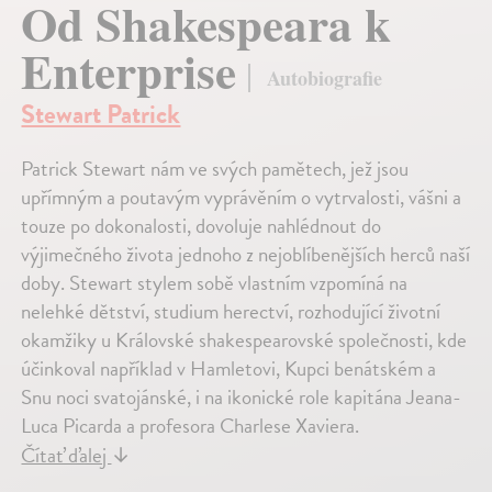
Od Shakespeara k
Enterprise
Autobiografie
Stewart Patrick
Patrick Stewart nám ve svých pamětech, jež jsou
upřímným a poutavým vyprávěním o vytrvalosti, vášni a
touze po dokonalosti, dovoluje nahlédnout do
výjimečného života jednoho z nejoblíbenějších herců naší
doby. Stewart stylem sobě vlastním vzpomíná na
nelehké dětství, studium herectví, rozhodující životní
okamžiky u Královské shakespearovské společnosti, kde
účinkoval například v Hamletovi, Kupci benátském a
Snu noci svatojánské, i na ikonické role kapitána Jeana-
Luca Picarda a profesora Charlese Xaviera.
Čítať ďalej
↓