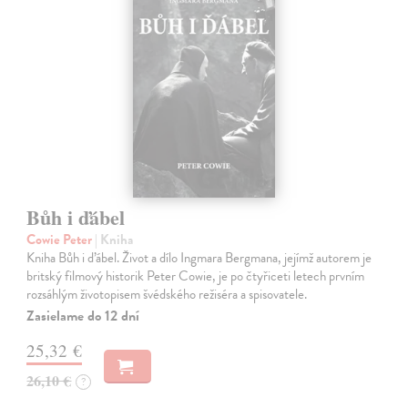
Bůh i ďábel
Cowie Peter
| Kniha
Kniha Bůh i ďábel. Život a dílo Ingmara Bergmana, jejímž auto­rem je
britský filmový historik Peter Cowie, je po čtyřiceti letech prvním
rozsáhlým životopisem švédského režiséra a spisovatele.
Zasielame do 12 dní
25,32 €
26,10 €
?