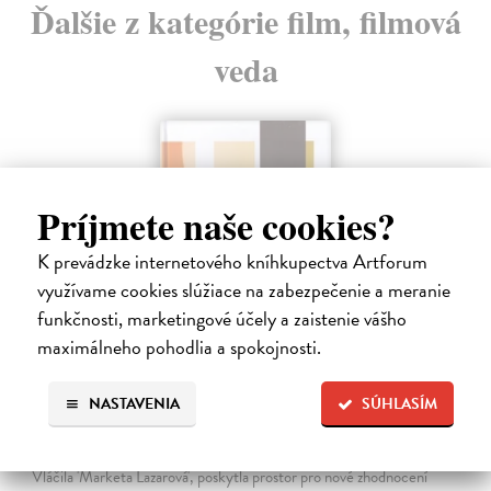
Ďalšie z kategórie film, filmová
veda
Príjmete naše cookies?
K prevádzke internetového kníhkupectva Artforum
využívame cookies slúžiace na zabezpečenie a meranie
funkčnosti, marketingové účely a zaistenie vášho
maximálneho pohodlia a spokojnosti.
Marketa Lazarová. Studie a dokumenty
NASTAVENIA
SÚHLASÍM
Gajdošík Petr (ed.)
| Kniha
Kolektivní monografie, jejímž tématem je proslulý film režiséra F.
Vláčila 'Marketa Lazarová', poskytla prostor pro nové zhodnocení