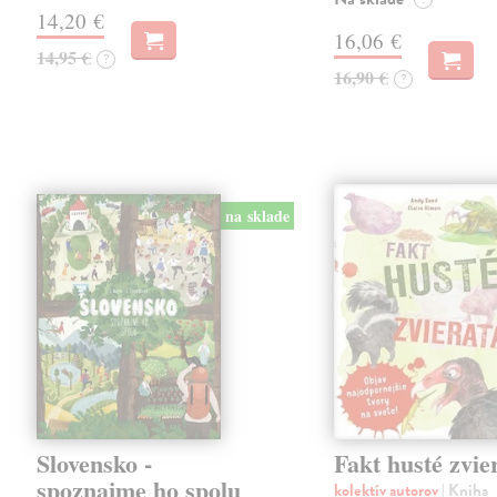
14,20 €
16,06 €
14,95 €
?
16,90 €
?
na sklade
Slovensko -
Fakt husté zvie
spoznajme ho spolu
kolektív autorov
| Kniha