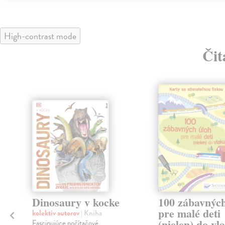
High-contrast mode
Čit
Dinosaury v kocke
100 zábavných
pre malé deti
kolektív autorov
| Kniha
(nielen) do vl
Fascinujúce počítačové