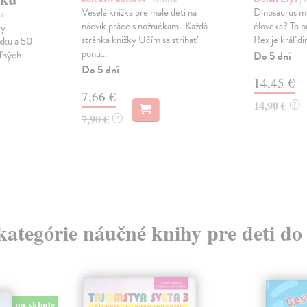
Veselá knižka pre malé deti na
Dinosaurus m
a
nácvik práce s nožničkami. Každá
človeka? To p
vy
stránka knižky Učím sa strihať
Rex je kráľ di
ixku a 50
ponú...
ľných
Do 5 dní
Do 5 dní
14,45 €
7,66 €
14,90 €
?
7,90 €
?
 kategórie náučné knihy pre deti do
na sklade