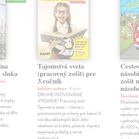
ina
Tajomstvá sveta
Cestov
 slnka
(pracovný zošit) pre
násob
3.ročník
zošit 
nke
násobe
kolektív autorov
| Kniha
nej
DRUHÉ INOVOVANÉ
Števíková
ké zvyky,
VYDANIE! Pracovný zošit
Plnofareb
mavosti
Tajomstvá sveta – čítanie s
vydaní vysv
nka už dlho
porozumením je určený pre žiakov 3.
násobenie 
ta
ročníka základných škôl. Jeho
s jednotli
rodou,
obsahom sú krátke, pútavé, vtipné a
do 100) a 
zaujímavé príbehy a na ne
prírodoved
nadväzujúce…