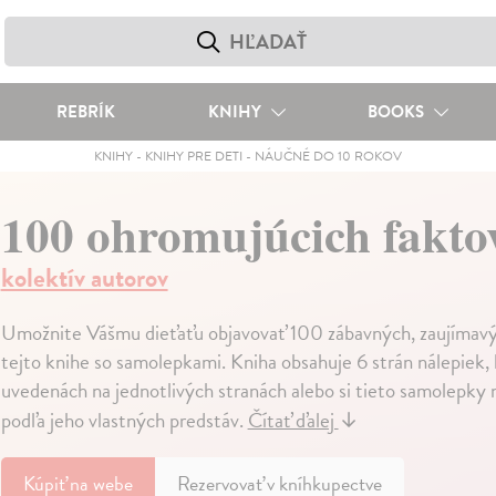
REBRÍK
KNIHY
BOOKS
KNIHY
-
KNIHY PRE DETI
-
NÁUČNÉ DO 10 ROKOV
100 ohromujúcich fakto
kolektív autorov
Umožnite Vášmu dieťaťu objavovať 100 zábavných, zaujímavýc
tejto knihe so samolepkami. Kniha obsahuje 6 strán nálepiek, 
uvedenách na jednotlivých stranách alebo si tieto samolepky 
podľa jeho vlastných predstáv.
Čítať ďalej
↓
Kúpiť
na webe
Rezervovať v kníhkupectve