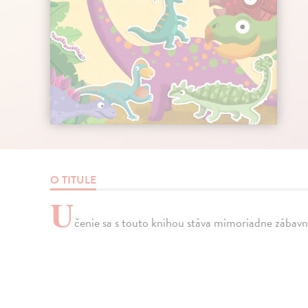
O TITULE
U
čenie sa s touto knihou stáva mimoriadne zábavn