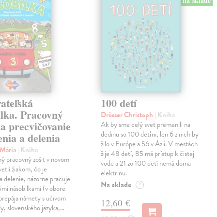
na sklade
ateľská
100 detí
ilka. Pracovný
Drösser Christoph
| Kniha
na precvičovanie
Ak by sme celý svet premenili na
dedinu so 100 deťmi, len 6 z nich by
nia a delenia
žilo v Európe a 56 v Ázii. V mestách
 Mária
| Kniha
žije 48 detí, 85 má prístup k čistej
ný pracovný zošit v novom
vode a 21 zo 100 detí nemá doma
etlí žiakom, čo je
elektrinu.
a delenie, názorne pracuje
Na sklade
?
vými násobilkami (v obore
prepája námety s učivom
12,60 €
y, slovenského jazyka,…