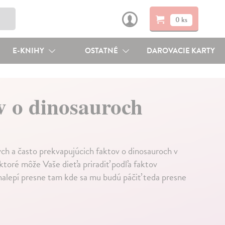
0 ks
E-KNIHY
OSTATNÉ
DAROVACIE KARTY
v o dinosauroch
h a často prekvapujúcich faktov o dinosauroch v
ktoré môže Vaše dieťa priradiť podľa faktov
nalepí presne tam kde sa mu budú páčiť teda presne