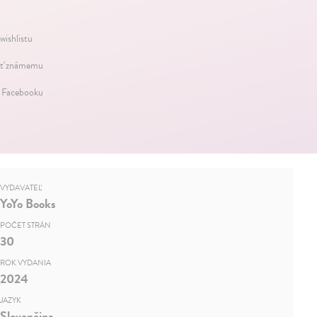
wishlistu
ť známemu
a Facebooku
VYDAVATEĽ
YoYo Books
POČET STRÁN
30
ROK VYDANIA
2024
JAZYK
Slovenčina