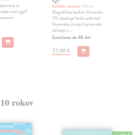
svoj
askovaný za
kolektív autorov
| Kniha
ktor
redsa musí vyjsť!
Biografický lexikón Slovenska
odpa
nosaurov.
VII. obsahuje heslá osobností
Zas
Slovenska, ktorých priezviská
začínajú n...
14
Zasielame do 30 dní
14,
33,00 €
 10 rokov