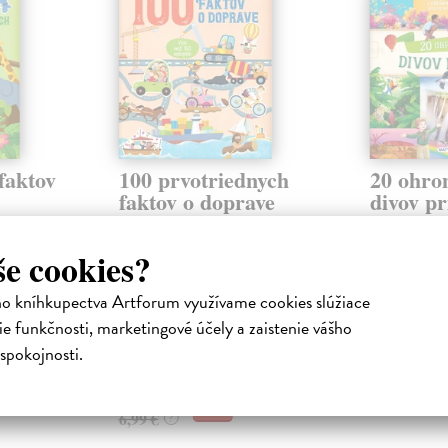
faktov
100 prvotriednych
20 ohro
faktov o doprave
divov pr
a
kolektív autorov
| Kniha
kolektív aut
ťu
Umožnite Vášmu dieťaťu
Fantastická ce
še cookies?
h,
objavovať 100 zábavných,
spoznáš VI
zaujímavých a často
PRÍRODY. Ti
ho kníhkupectva Artforum využívame cookies slúžiace
zvieratá...
prekvapujúcich faktov o doprave
krásne miesta 
...
e funkčnosti, marketingové účely a zaistenie vášho
Zasielame d
Zasielame do 10 dní
spokojnosti.
11,63 €
6,78 €
11,99 €
?
6,99 €
?