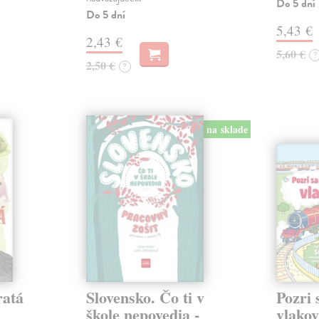
Do 5 dní
Do 5 dní
5,43 €
2,43 €
5,60 €
?
2,50 €
?
na sklade
ratá
Slovensko. Čo ti v
Pozri 
škole nepovedia -
vlako