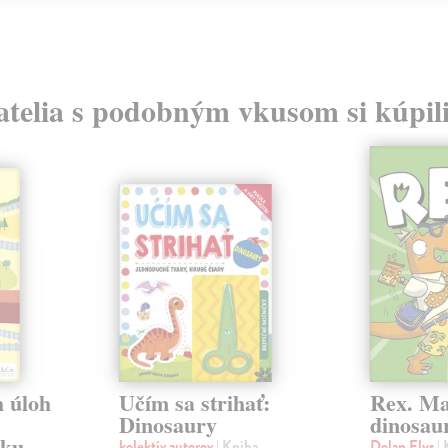
atelia s podobným vkusom si kúpili
 úloh
Učím sa strihať:
Rex. Ma
Dinosaury
dinosau
aku
kolektív autorov
| Kniha
Dolan Elys
|