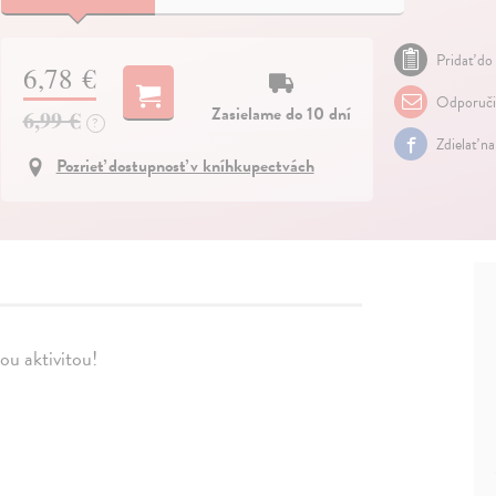
Pridať do 
6,78 €
Odporuči
Zasielame do 10 dní
6,99 €
?
Zdielať n
Pozrieť dostupnosť v kníhkupectvách
ou aktivitou!