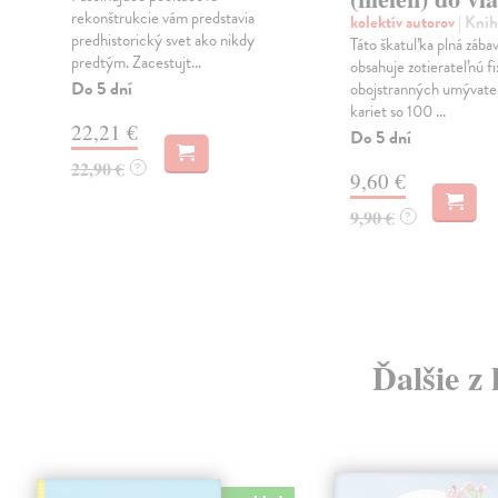
rekonštrukcie vám predstavia
kolektív autorov
| Knih
predhistorický svet ako nikdy
Táto škatuľka plná zába
predtým. Zacestujt...
obsahuje zotierateľnú f
Do 5 dní
obojstranných umývate
kariet so 100 ...
22,21 €
Do 5 dní
22,90 €
?
9,60 €
9,90 €
?
Ďalšie z