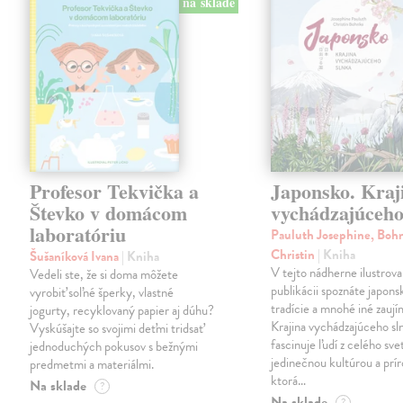
na sklade
Profesor Tekvička a
Japonsko. Kraj
Števko v domácom
vychádzajúceho
laboratóriu
Pauluth Josephine, Boh
Christin
| Kniha
Šušaníková Ivana
| Kniha
V tejto nádherne ilustrova
Vedeli ste, že si doma môžete
publikácii spoznáte japons
vyrobiť soľné šperky, vlastné
tradície a mnohé iné zaují
jogurty, recyklovaný papier aj dúhu?
Krajina vychádzajúceho sl
Vyskúšajte so svojimi deťmi tridsať
fascinuje ľudí z celého sve
jednoduchých pokusov s bežnými
jedinečnou kultúrou a prí
predmetmi a materiálmi.
ktorá…
Na sklade
?
Na sklade
?