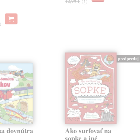
12,99 €
?
predpredaj
sa dovnútra
Ako surfovať na
v
sopke a iné