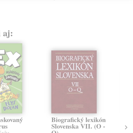
 aj:
skovaný
Biografický lexikón
Ob
rus
Slovenska VII. (O -
kol
Q)
Brat
 Kniha