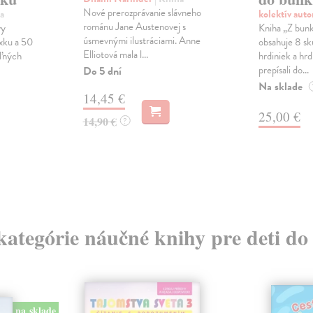
Nové prerozprávanie slávneho
a
kolektív aut
románu Jane Austenovej s
vy
Kniha „Z bunk
úsmevnými ilustráciami. Anne
ixku a 50
obsahuje 8 s
Elliotová mala l...
ľných
hrdiniek a hr
prepísali do...
Do 5 dní
Na sklade
14,45 €
25,00 €
14,90 €
?
 kategórie náučné knihy pre deti do
na sklade