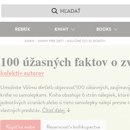
REBRÍK
KNIHY
BOOKS
KNIHY
-
KNIHY PRE DETI
-
NÁUČNÉ DO 10 ROKOV
100 úžasných faktov o z
kolektív autorov
Umožnite Vášmu dieťaťu objavovať 100 zábavných, zaujímavých
knihe so samolepkami. Kniha obsahuje 6 strán nálepiek, ktoré
jednotlivých stranách alebo si tieto samolepky nalepí presne
vlastných predstáv.
Čítať ďalej
↓
Kúpiť
na webe
Rezervovať v kníhkupectve