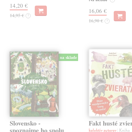
14,20 €
16,06 €
14,95 €
?
16,90 €
?
na sklade
Slovensko -
Fakt husté zvie
spoznajme ho spolu
kolektív autorov
| Kniha