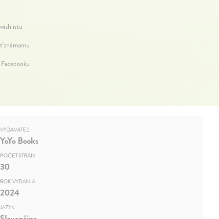
wishlistu
ť známemu
a Facebooku
VYDAVATEĽ
YoYo Books
POČET STRÁN
30
ROK VYDANIA
2024
JAZYK
Slovenčina