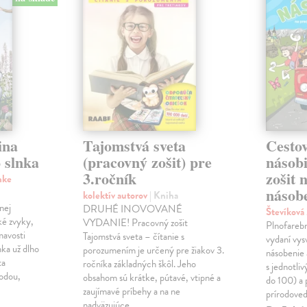
ina
Tajomstvá sveta
Cestov
 slnka
(pracovný zošit) pre
násob
3.ročník
zošit 
nke
násobe
kolektív autorov
| Kniha
nej
DRUHÉ INOVOVANÉ
Števíková
ké zvyky,
VYDANIE! Pracovný zošit
Plnofareb
mavosti
Tajomstvá sveta – čítanie s
vydaní vysv
nka už dlho
porozumením je určený pre žiakov 3.
násobenie 
ta
ročníka základných škôl. Jeho
s jednotli
rodou,
obsahom sú krátke, pútavé, vtipné a
do 100) a 
zaujímavé príbehy a na ne
prírodoved
nadväzujúce…