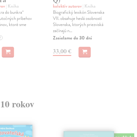
svoj
orov
| Kniha
kolektív autorov
| Kniha
ktor
ra do bunkra“
Biografický lexikón Slovenska
odpa
kutočných príbehov
VII. obsahuje heslá osobností
Zas
dinov, ktoré sme
Slovenska, ktorých priezviská
začínajú n...
14
Zasielame do 30 dní
?
14,
33,00 €
 10 rokov