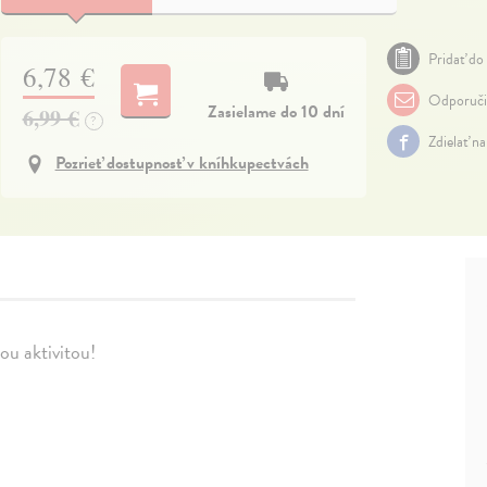
Pridať do 
6,78 €
Odporuči
Zasielame do 10 dní
6,99 €
?
Zdielať n
Pozrieť dostupnosť v kníhkupectvách
ou aktivitou!