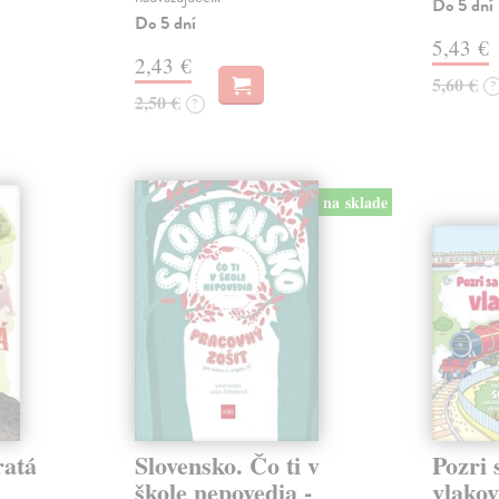
Do 5 dní
Do 5 dní
5,43 €
2,43 €
5,60 €
?
2,50 €
?
na sklade
ratá
Slovensko. Čo ti v
Pozri 
škole nepovedia -
vlako