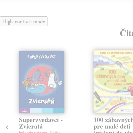
High-contrast mode
Čit
Superzvedavci -
100 zábavných
Zvieratá
pre malé deti
(nielen) do vl
kolektív autorov
| Kniha