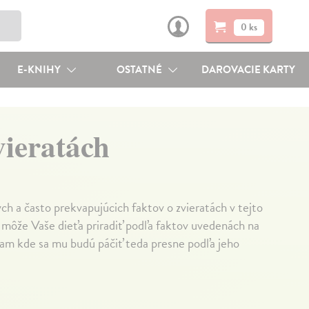
0 ks
E-KNIHY
OSTATNÉ
DAROVACIE KARTY
vieratách
 a často prekvapujúcich faktov o zvieratách v tejto
 môže Vaše dieťa priradiť podľa faktov uvedenách na
 tam kde sa mu budú páčiť teda presne podľa jeho