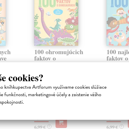
nych
100 ohromujúcich
100 najl
ave
faktov o
faktov 
dinosauroch
tele
a
ťu
kolektív autorov
| Kniha
kolektív aut
še cookies?
h,
Umožnite Vášmu dieťaťu
Umožnite Váš
objavovať 100 zábavných,
objavovať 100
ho kníhkupectva Artforum využívame cookies slúžiace
o doprave
zaujímavých a často
zaujímavých a
e funkčnosti, marketingové účely a zaistenie vášho
prekvapujúcich faktov o
prekvapujúcic
dinosaur...
...
spokojnosti.
Zasielame do 10 dní
Zasielame d
6,78 €
6,78 €
6,99 €
6,99 €
?
?