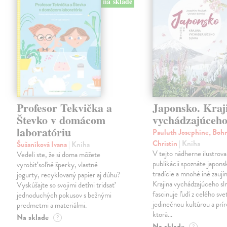
na sklade
Profesor Tekvička a
Japonsko. Kraj
Števko v domácom
vychádzajúceho
laboratóriu
Pauluth Josephine, Boh
Christin
| Kniha
Šušaníková Ivana
| Kniha
V tejto nádherne ilustrova
Vedeli ste, že si doma môžete
publikácii spoznáte japons
vyrobiť soľné šperky, vlastné
tradície a mnohé iné zaují
jogurty, recyklovaný papier aj dúhu?
Krajina vychádzajúceho sl
Vyskúšajte so svojimi deťmi tridsať
fascinuje ľudí z celého sve
jednoduchých pokusov s bežnými
jedinečnou kultúrou a prí
predmetmi a materiálmi.
ktorá…
Na sklade
?
Na sklade
?