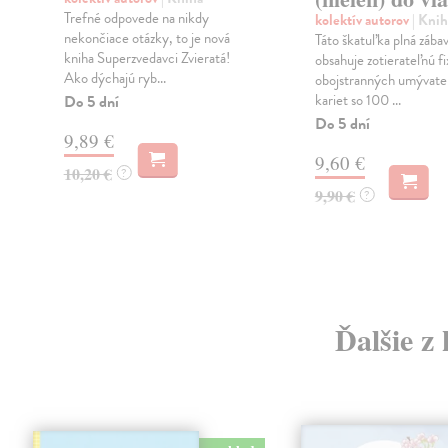
Trefné odpovede na nikdy
kolektív autorov
| Knih
nekončiace otázky, to je nová
Táto škatuľka plná zába
kniha Superzvedavci Zvieratá!
obsahuje zotierateľnú f
Ako dýchajú ryb...
obojstranných umývate
kariet so 100 ...
Do 5 dní
Do 5 dní
9,89 €
9,60 €
10,20 €
?
9,90 €
?
Ďalšie z