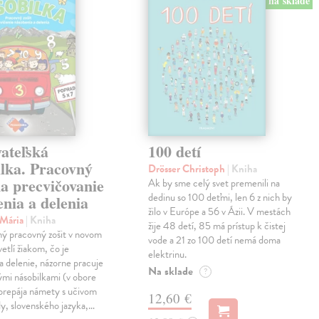
na sklade
ateľská
100 detí
ilka. Pracovný
Drösser Christoph
| Kniha
na precvičovanie
Ak by sme celý svet premenili na
dedinu so 100 deťmi, len 6 z nich by
nia a delenia
žilo v Európe a 56 v Ázii. V mestách
 Mária
| Kniha
žije 48 detí, 85 má prístup k čistej
ný pracovný zošit v novom
vode a 21 zo 100 detí nemá doma
etlí žiakom, čo je
elektrinu.
a delenie, názorne pracuje
Na sklade
?
vými násobilkami (v obore
prepája námety s učivom
12,60 €
y, slovenského jazyka,…