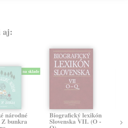
 aj:
na sklade
ké národné
Biografický lexikón
Ob
. Z bunkra
Slovenska VII. (O -
kol
ra
Q)
Brat