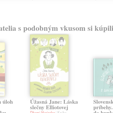
atelia s podobným vkusom si kúpili
 úloh
Úžasná Jane: Láska
Slovens
slečny Elliotovej
príbehy
aku
do bunk
Dhami Narinder
| Kniha