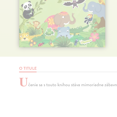
O TITULE
U
čenie sa s touto knihou stáva mimoriadne zábavn