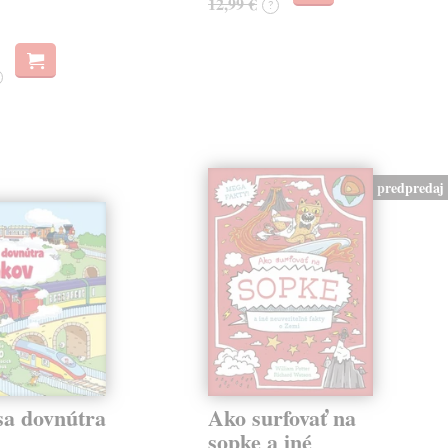
12,99 €
?
predpredaj
sa dovnútra
Ako surfovať na
v
sopke a iné