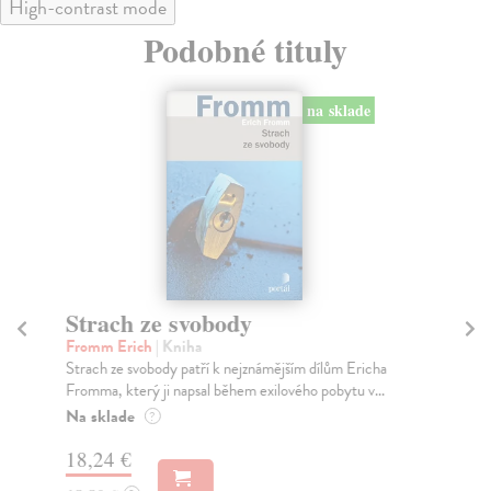
High-contrast mode
Podobné tituly
na sklade
Strach ze svobody
V
Fromm Erich
| Kniha
Fe
Strach ze svobody patří k nejznámějším dílům Ericha
Mos
Fromma, který ji napsal během exilového pobytu v...
zák
Na sklade
Do
?
18,24 €
25