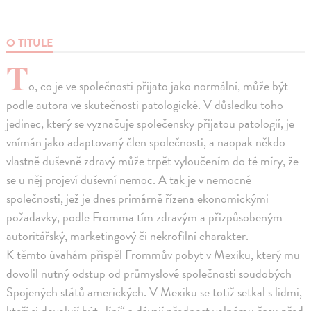
O TITULE
T
o, co je ve společnosti přijato jako normální, může být
podle autora ve skutečnosti patologické. V důsledku toho
jedinec, který se vyznačuje společensky přijatou patologií, je
vnímán jako adaptovaný člen společnosti, a naopak někdo
vlastně duševně zdravý může trpět vyloučením do té míry, že
se u něj projeví duševní nemoc. A tak je v nemocné
společnosti, jež je dnes primárně řízena ekonomickými
požadavky, podle Fromma tím zdravým a přizpůsobeným
autoritářský, marketingový či nekrofilní charakter.
K těmto úvahám přispěl Frommův pobyt v Mexiku, který mu
dovolil nutný odstup od průmyslové společnosti soudobých
Spojených států amerických. V Mexiku se totiž setkal s lidmi,
kteří si dovolují být „líní“ a dávají přednost volnému času před