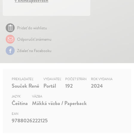
v kníhkupectvách
Pridať do wishlistu
Odporučiť známemu
Zdielať na Facebooku
PREKLADATEĽ
VYDAVATEĽ
POČET STRÁN
ROK VYDANIA
Souček René
Portál
192
2024
JAZYK
VÄZBA
Čeština
Mäkká väzba / Paperback
EAN
9788026222125