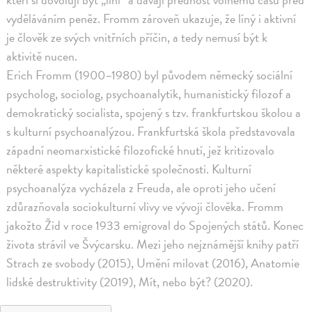
vyděláváním peněz. Fromm zároveň ukazuje, že líný i aktivní
je člověk ze svých vnitřních příčin, a tedy nemusí být k
aktivitě nucen.
Erich Fromm (1900–1980) byl původem německý sociální
psycholog, sociolog, psychoanalytik, humanistický filozof a
demokratický socialista, spojený s tzv. frankfurtskou školou a
s kulturní psychoanalýzou. Frankfurtská škola představovala
západní neomarxistické filozofické hnutí, jež kritizovalo
některé aspekty kapitalistické společnosti. Kulturní
psychoanalýza vycházela z Freuda, ale oproti jeho učení
zdůrazňovala sociokulturní vlivy ve vývoji člověka. Fromm
jakožto Žid v roce 1933 emigroval do Spojených států. Konec
života strávil ve Švýcarsku. Mezi jeho nejznámější knihy patří
Strach ze svobody (2015), Umění milovat (2016), Anatomie
lidské destruktivity (2019), Mít, nebo být? (2020).