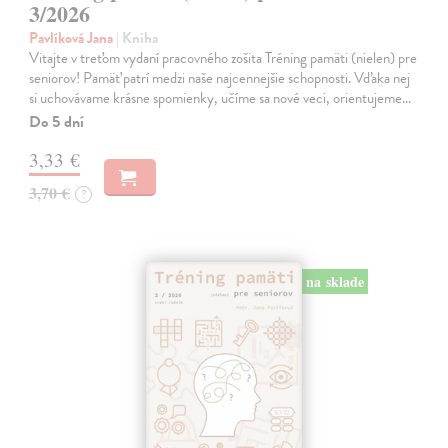
3/2026
Pavlíková Jana
| Kniha
Vitajte v treťom vydaní pracovného zošita Tréning pamäti (nielen) pre
seniorov! Pamäť patrí medzi naše najcennejšie schopnosti. Vďaka nej
si uchovávame krásne spomienky, učíme sa nové veci, orientujeme…
Do 5 dní
3,33 €
3,70 €
?
na sklade