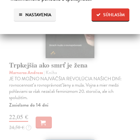
NASTAVENIA
SÚHLASÍM
Trpkejšia ako smrť je žena
Marneros Andreas
| Kniha
JE TO MOŽNO NAJVÄČŠIA REVOLÚCIA NAŠICH DNÍ:
rovnocennosť a rovnoprávnosť ženy a muža. Vojna a mier medzi
pohlaviami sa však nezačali feminizmom 20. storočia, ale ich
spolužitím.
Zasielame do 14 dní
22,05 €
24,50 €
?