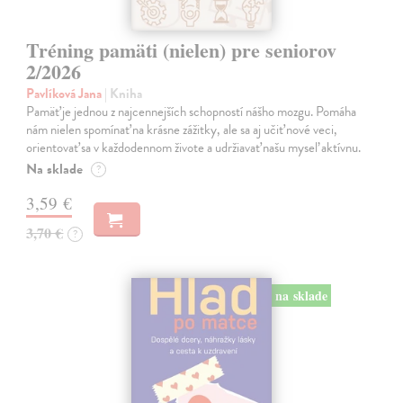
Tréning pamäti (nielen) pre seniorov
2/2026
Pavlíková Jana
| Kniha
Pamäť je jednou z najcennejších schopností nášho mozgu. Pomáha
nám nielen spomínať na krásne zážitky, ale sa aj učiť nové veci,
orientovať sa v každodennom živote a udržiavať našu myseľ aktívnu.
Na sklade
?
3,59 €
3,70 €
?
na sklade