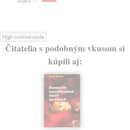
18,80 €
25
?
High-contrast mode
Čitatelia s podobným vkusom si
kúpili aj: