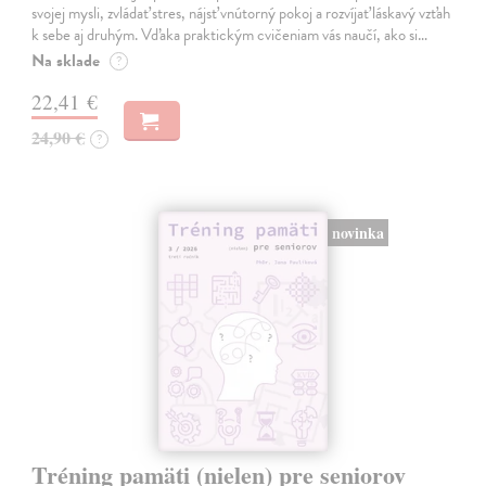
svojej mysli, zvládať stres, nájsť vnútorný pokoj a rozvíjať láskavý vzťah
k sebe aj druhým. Vďaka praktickým cvičeniam vás naučí, ako si…
Na sklade
?
22,41 €
24,90 €
?
novinka
Tréning pamäti (nielen) pre seniorov