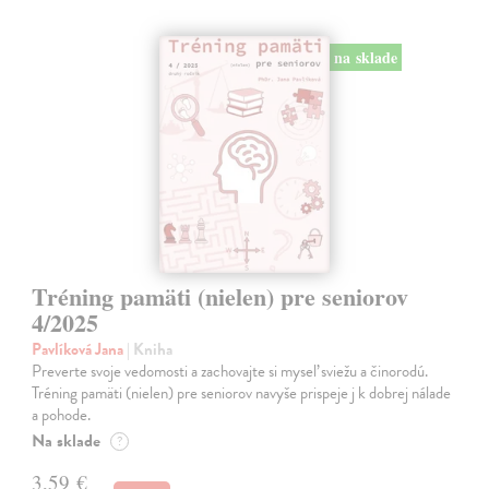
na sklade
Tréning pamäti (nielen) pre seniorov
4/2025
Pavlíková Jana
| Kniha
Preverte svoje vedomosti a zachovajte si myseľ sviežu a činorodú.
Tréning pamäti (nielen) pre seniorov navyše prispeje j k dobrej nálade
a pohode.
Na sklade
?
3,59 €