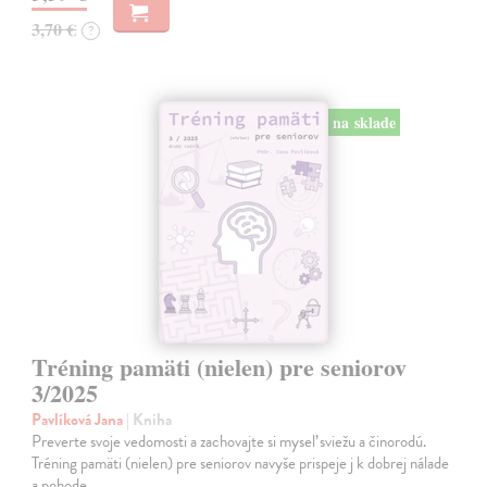
3,70 €
?
na sklade
Tréning pamäti (nielen) pre seniorov
3/2025
Pavlíková Jana
| Kniha
Preverte svoje vedomosti a zachovajte si myseľ sviežu a činorodú.
Tréning pamäti (nielen) pre seniorov navyše prispeje j k dobrej nálade
a pohode.