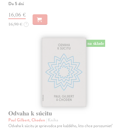
Do 5 dní
16,06 €
16,90 €
?
na sklade
Odvaha k súcitu
Paul Gilbert, Choden
| Kniha
Odvaha k súcitu je sprievodca pre každého, kto chce porozumieť