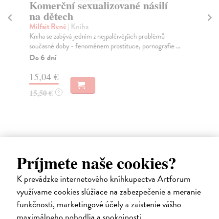
Komerční sexualizované násilí
H
na dětech
a
s
Milfait René
| Kniha
Kniha se zabývá jedním z nejpalčivějších problémů
Da
současné doby - fenoménem prostituce, pornografie ...
Ini
poj
Do 6 dní
Za
15,04 €
10
15,50 €
?
11
Príjmete naše cookies?
Ďalšie z kategórie psychológia
K prevádzke internetového kníhkupectva Artforum
využívame cookies slúžiace na zabezpečenie a meranie
funkčnosti, marketingové účely a zaistenie vášho
maximálneho pohodlia a spokojnosti.