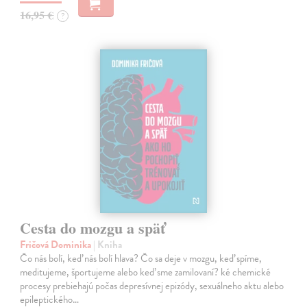
16,95 €
?
Cesta do mozgu a späť
Fričová Dominika
| Kniha
Čo nás bolí, keď nás bolí hlava? Čo sa deje v mozgu, keď spíme,
meditujeme, športujeme alebo keď sme zamilovaní? ké chemické
procesy prebiehajú počas depresívnej epizódy, sexuálneho aktu alebo
epileptického…