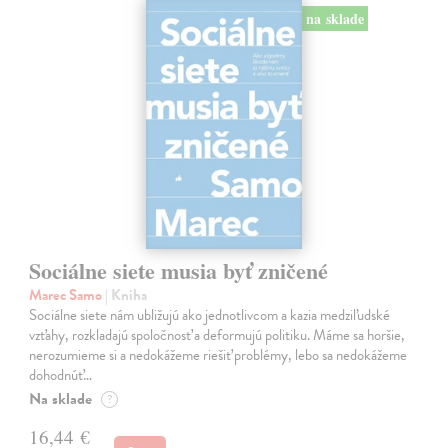
na sklade
Sociálne siete musia byť zničené
Marec Samo
| Kniha
Sociálne siete nám ubližujú ako jednotlivcom a kazia medziľudské
vzťahy, rozkladajú spoločnosť a deformujú politiku. Máme sa horšie,
nerozumieme si a nedokážeme riešiť problémy, lebo sa nedokážeme
dohodnúť…
Na sklade
?
16,44 €