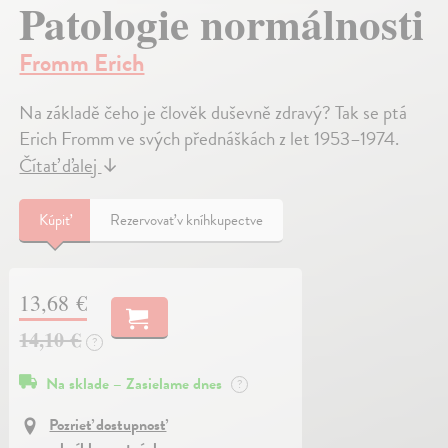
Patologie normálnosti
Fromm Erich
Na základě čeho je člověk duševně zdravý? Tak se ptá
Erich Fromm ve svých přednáškách z let 1953–1974.
Čítať ďalej
↓
Kúpiť
Rezervovať v kníhkupectve
13,68 €
14,10 €
?
Na sklade – Zasielame dnes
?
Pozrieť dostupnosť