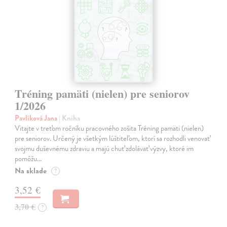
Tréning pamäti (nielen) pre seniorov
1/2026
Pavlíková Jana
| Kniha
Vitajte v treťom ročníku pracovného zošita Tréning pamäti (nielen)
pre seniorov. Určený je všetkým lúštiteľom, ktorí sa rozhodli venovať
svojmu duševnému zdraviu a majú chuť zdolávať výzvy, ktoré im
pomôžu…
Na sklade
?
3,52 €
3,70 €
?