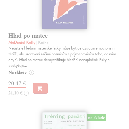
Hlad po matce
McDaniel Kelly
| Kniha
Neustálé hledání mateřské lásky může být celoživotní emocionální
zátěží, ale uzdravení začíná poznáním a pojmenováním toho, co nám
chybí. Hlad po matce demystifikuje hledání nenaplněné lásky a
poskytuje…
Na sklade
?
20,47 €
21,10 €
?
na sklade