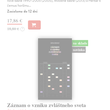
nové básně 1990–2005 (2005), Milostné básně (2013) a Herbář k
čemusi horšímu…
Zasielame do 12 dní
17,86 €
18,80 €
?
na sklade
novinka
Záznam o vzniku zvláštneho sveta