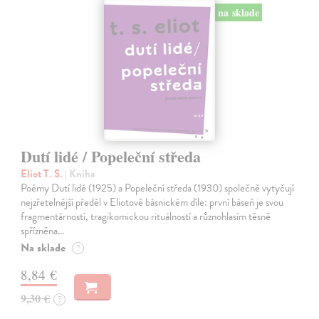
na sklade
Dutí lidé / Popeleční středa
Eliot T. S.
| Kniha
Poémy Dutí lidé (1925) a Popeleční středa (1930) společně vytyčují
nejzřetelnější předěl v Eliotově básnickém díle: první báseň je svou
fragmentárností, tragikomickou rituálností a různohlasím těsně
spřízněna…
Na sklade
?
8,84 €
9,30 €
?