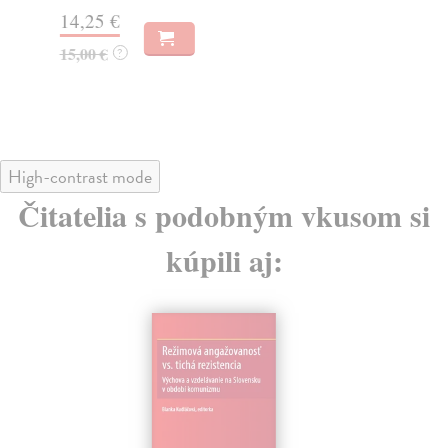
14,25 €
10
15,00 €
11
?
High-contrast mode
Čitatelia s podobným vkusom si
kúpili aj: