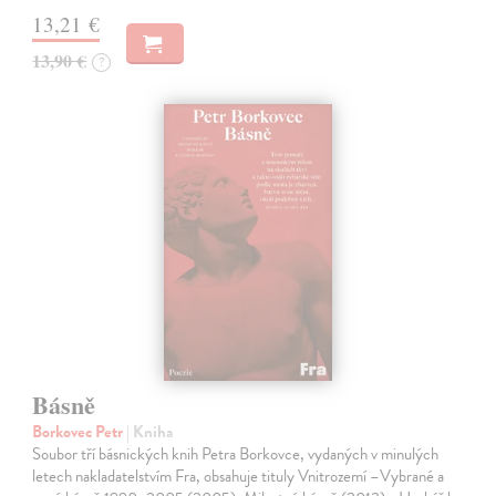
13,21 €
13,90 €
?
Básně
Borkovec Petr
| Kniha
Soubor tří básnických knih Petra Borkovce, vydaných v minulých
letech nakladatelstvím Fra, obsahuje tituly Vnitrozemí –Vybrané a