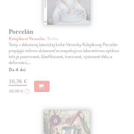
Porcelán
Kolejáková Veronika
| Kniha
Texty v debutovej básnickej knihe Veroniky Kolejákovej Porcelán
prepájajú intímnu skúsenosť so znepokojivou laboratórnou optikou:
telo je pozorované, klasifikované, tvarované, vystavené tlaku a
deformácii,…
Do 4 dní
10,36 €
10,90 €
?