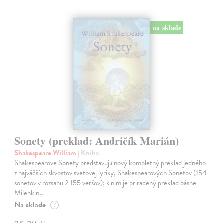
na sklade
Sonety (preklad: Andričík Marián)
Shakespeare William
| Kniha
Shakespearove Sonety predstavujú nový kompletný preklad jedného
z najväčších skvostov svetovej lyriky, Shakespearových Sonetov (154
sonetov v rozsahu 2 155 veršov); k nim je priradený preklad básne
Milenkin…
Na sklade
?