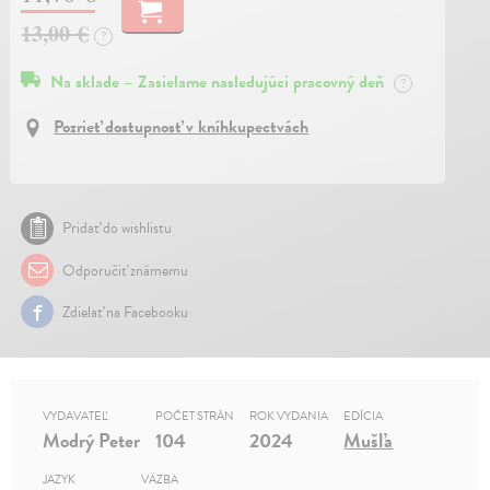
13,00 €
?
Na sklade – Zasielame nasledujúci pracovný deň
?
Pozrieť dostupnosť v kníhkupectvách
Pridať do wishlistu
Odporučiť známemu
Zdielať na Facebooku
VYDAVATEĽ
POČET STRÁN
ROK VYDANIA
EDÍCIA
Modrý Peter
104
2024
Mušľa
JAZYK
VÄZBA