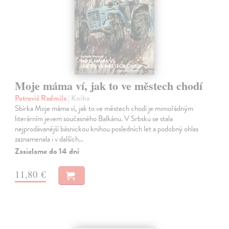
Moje máma ví, jak to ve městech chodí
Petrovič Radmila
| Kniha
Sbírka Moje máma ví, jak to ve městech chodí je mimořádným
literárním jevem současného Balkánu. V Srbsku se stala
nejprodávanější básnickou knihou posledních let a podobný ohlas
zaznamenala i v dalších…
Zasielame do 14 dní
11,80 €