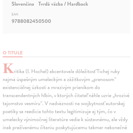
Slovenčina
Tvrdá väzba / Hardback
EAN
9788082450500
O TITULE
K
ritika (I. Hochel) akcentovala dôležitosť Tichej ruky
najmä úspešným umeleckým a zážitkovým „prenosom“
existenciálnej úzkosti a mrazivým prienikom do
transcendentných hlbín, v ktorých čitateľ náhle uzrie „hrozivé
tajomstvo vesmíru“. V nadväznosti na svojbytnosť autorskej
poetiky sa reedícia tohto textu legitimizuje aj tým, čo v
umelecky výnimočnej literatúre vedie k sústavnému, ale vždy
inak prežívanému čítaniu poskytujúcemu takmer nekonečné