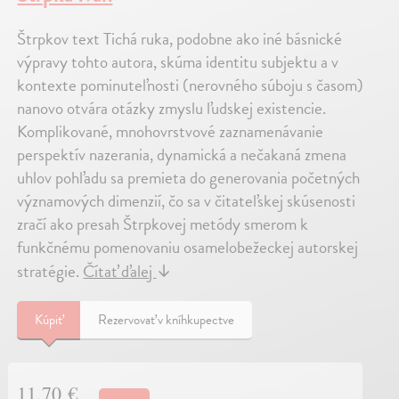
Štrpkov text Tichá ruka, podobne ako iné básnické
výpravy tohto autora, skúma identitu subjektu a v
kontexte pominuteľnosti (nerovného súboju s časom)
nanovo otvára otázky zmyslu ľudskej existencie.
Komplikované, mnohovrstvové zaznamenávanie
perspektív nazerania, dynamická a nečakaná zmena
uhlov pohľadu sa premieta do generovania početných
významových dimenzií, čo sa v čitateľskej skúsenosti
zračí ako presah Štrpkovej metódy smerom k
funkčnému pomenovaniu osamelobežeckej autorskej
stratégie.
Čítať ďalej
↓
Kúpiť
Rezervovať v kníhkupectve
11,70 €