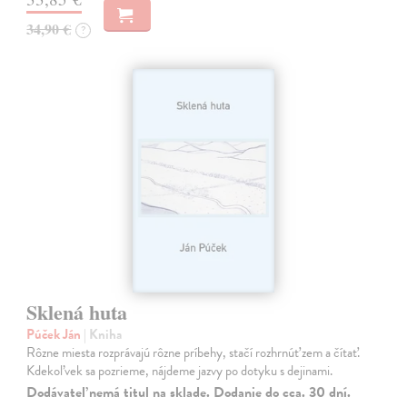
34,90 €
?
Sklená huta
Púček Ján
| Kniha
Rôzne miesta rozprávajú rôzne príbehy, stačí rozhrnúť zem a čítať.
Kdekoľvek sa pozrieme, nájdeme jazvy po dotyku s dejinami.
Dodávateľ nemá titul na sklade. Dodanie do cca. 30 dní.