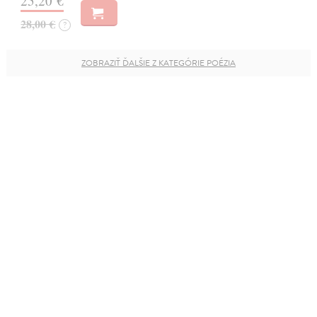
25,20 €
28,00 €
?
ZOBRAZIŤ ĎALŠIE Z KATEGÓRIE POÉZIA