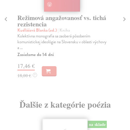
Režimová angažovanosť vs. tichá
R
rezistencia
Hr
Aut
Kudláčová Blanka (ed.)
| Kniha
tra
Kolektívna monografia sa zaoberá pôsobením
nac
komunistickej ideológie na Slovensku v oblasti výchovy
a ...
Za
Zasielame do 14 dní
15
17,46 €
15
18,00 €
?
Ďalšie z kategórie poézia
na sklade