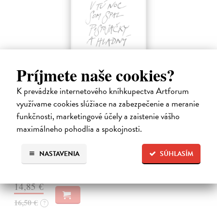
Príjmete naše cookies?
K prevádzke internetového kníhkupectva Artforum
využívame cookies slúžiace na zabezpečenie a meranie
V tú noc som spal postojačky a hladný
funkčnosti, marketingové účely a zaistenie vášho
Švábenský Waldemar
| Kniha
Kniha V tú noc som spal postojačky a hladný je poetickým denníkom
maximálneho pohodlia a spokojnosti.
nespavého pozorovateľa sveta, ktorý sa prebíja životom s otvorenými
očami a srdcom. Waldemar Švábenský v nej destiluje desať rokov
NASTAVENIA
SÚHLASÍM
básnických…
Na sklade
?
14,85 €
16,50 €
?