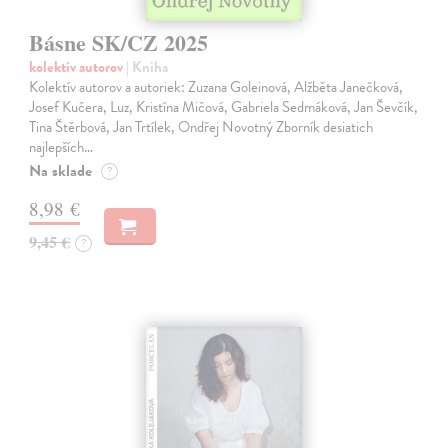
Básne SK/CZ 2025
kolektív autorov
| Kniha
Kolektív autorov a autoriek: Zuzana Goleinová, Alžběta Janečková,
Josef Kučera, Luz, Kristína Mičová, Gabriela Sedmáková, Jan Ševčík,
Tina Štěrbová, Jan Trtílek, Ondřej Novotný Zborník desiatich
najlepších…
Na sklade
?
8,98 €
9,45 €
?