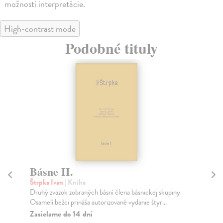
možnosti interpretácie.
High-contrast mode
Podobné tituly
Básne II.
K
Štrpka Ivan
| Kniha
Štr
Druhý zväzok zobraných básní člena básnickej skupiny
Pät
Osamelí bežci prináša autorizované vydanie štyr...
čas
Zasielame do 14 dní
Na