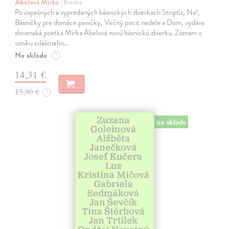
Ábelová Mirka
| Kniha
Po úspešných a vypredaných básnických zbierkach Striptíz, Na!,
Básničky pre domáce paničky, Večný pocit nedele a Dom, vydáva
slovenská poetka Mirka Ábelová novú básnickú zbierku. Záznam o
vzniku zvláštneho…
Na sklade
?
14,31 €
15,90 €
?
na sklade