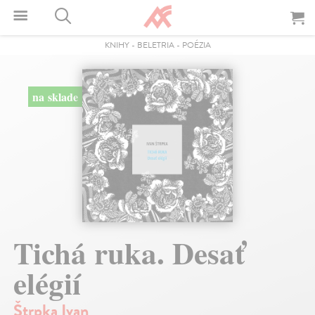
KNIHY
-
BELETRIA
-
POÉZIA
na sklade
Tichá ruka. Desať
elégií
Štrpka Ivan