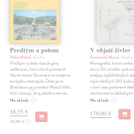
Predtým a potom
V objatí živlov
Vallo Matúš
| Kniha
Semančík Maroš
| Kniha
Predtým tu bola vízia skupiny
Monografia, ktorá vznikla 
nadšencov, ktorí chceli premeniť
skoro 20 ročného výskum
hlavné mesto Slovenska na modernú
analýzy najdôležitejších st
európsku metropolu. Dnes je tu
súpis všetkých 293 budov,
Bratislava a jej primátor Matúš Vallo,
v tom čase postavené ale
ktorí ukazujú, že aj zdanlivo naivné…
navrhované so základnými
Na sklade
Na sklade
?
?
18,55 €
179,00 €
19,95 €
?