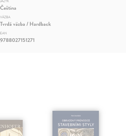
JAZYK
Čeština
VÄZBA
Tvrdá väzba / Hardback
EAN
9788027151271