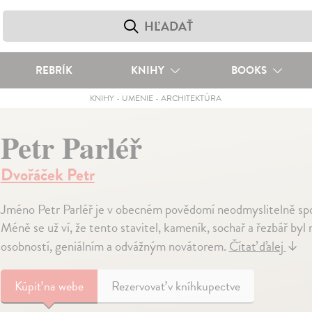
REBRÍK
KNIHY
BOOKS
KNIHY
-
UMENIE
-
ARCHITEKTÚRA
Petr Parléř
Dvořáček Petr
Jméno Petr Parléř je v obecném povědomí neodmyslitelně spo
Méně se už ví, že tento stavitel, kameník, sochař a řezbář by
osobností, geniálním a odvážným novátorem.
Čítať ďalej
↓
Kúpiť
na webe
Rezervovať v kníhkupectve