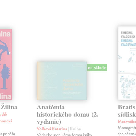
na sklade
Žilina
Anatómia
Bratis
historického domu (2.
sídlis
udík
vydanie)
imonová
Moravčík
Monografia
Vošková Katarína
| Kniha
a prináša
spoločens
Vedecko-populárna forma knihy