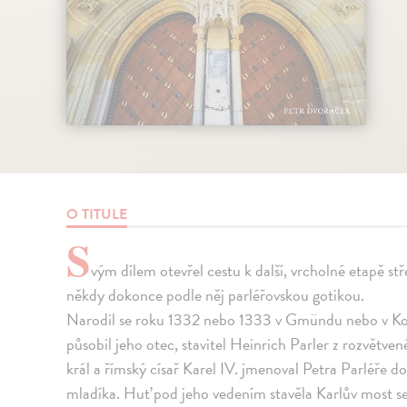
O TITULE
S
vým dílem otevřel cestu k další, vrcholné etapě s
někdy dokonce podle něj parléřovskou gotikou.
Narodil se roku 1332 nebo 1333 v Gmündu nebo v Ko
působil jeho otec, stavitel Heinrich Parler z rozvětve
král a římský císař Karel IV. jmenoval Petra Parléře do 
mladíka. Huť pod jeho vedením stavěla Karlův most s