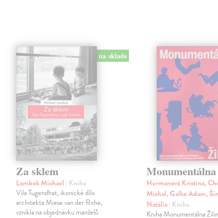
na sklade
Za sklem
Monumentálna 
Lambek Michael
| Kniha
Hermanová Kristína, Ch
Vila Tugendhat, ikonické dílo
Michal, Galko Adam, Š
architekta Miese van der Rohe,
Natália
| Kniha
vznikla na objednávku manželů
Kniha Monumentálna Žilin