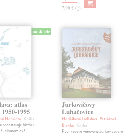
7,90 €
?
na sklade
lava: atlas
Jurkovičovy
k 1950-1995
Luhačovice
ová Henrieta
| Kniha
Horňáková Ladislava, Petráková
 predstavuje históriu,
Blanka
| Kniha
ké, ekonomické,
Publikace je věnovaná Jurkovičovým