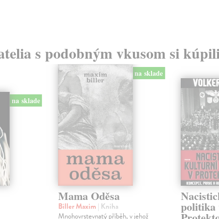
atelia s podobným vkusom si kúpili
na sklade
na sklade
Mama Oděsa
Nacistic
.
politika
Biller Maxim
| Kniha
Protekt
Mnohovrstevnatý příběh, v jehož