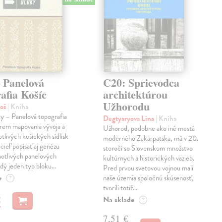
 Panelová
C20: Sprievodca
afia Košíc
architektúrou
Užhorodu
roš
| Kniha
y – Panelová topografia
Degtyaryova Lina
| Kniha
krem mapovania vývoja a
Užhorod, podobne ako iné mestá
otlivých košických sídlisk
moderného Zakarpatska, má v 20.
 cieľ popísať aj genézu
storočí so Slovenskom množstvo
notlivých panelových
kultúrnych a historických väzieb.
ždý jeden typ bloku…
Pred prvou svetovou vojnou mali
e
naše územia spoločnú skúsenosť,
?
tvorili totiž…
€
Na sklade
?
7,51 €