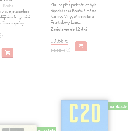
Slav
Zhruba přes padesát let byla
r
| Kniha
kole
západočeská lázeňská města –
 práce je zásadním
není
Karlovy Vary, Mariánské a
dějinám fungování
Františkovy Lázn...
Na 
režimu a správy
Zasielame do 12 dní
18
?
13,68 €
18,
14,10 €
?
na sklade
na sklade