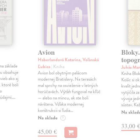
Avion
Bloky.
topogr
Haberlandová Katarína, Voľanská
na základe
Ľubica
| Kniha
Juhás Ma
u obsahuje
Avion bol obytným palácom
Kniha Blok
avieb ako aj
modernej Bratislavy. Na terasách
Košíc si o
 ktoré boli
mal sprchy na osvieženie v letných
kvalít jedn
bo
horúčavách. Výťah fungoval na kľúč
vytýčila za
 údajmi.…
— alebo na mincu, ak ste boli
vývoja jed
návšteva. Vďaka modernej
sústav. Ka
konštrukcii si ľudia…
Na sklad
Na sklade
?
33,00 
45,00 €