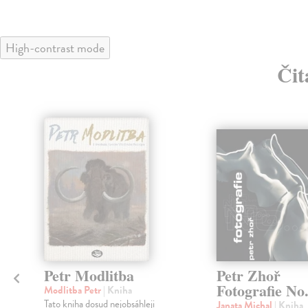
High-contrast mode
Čit
Petr Modlitba
Petr Zhoř
Fotografie No
Modlitba Petr
| Kniha
Tato kniha dosud nejobsáhleji
Janata Michal
| Kniha