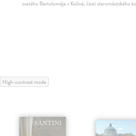
svatého Bartoloměje v Kolíně, části staroměstského k
High-contrast mode