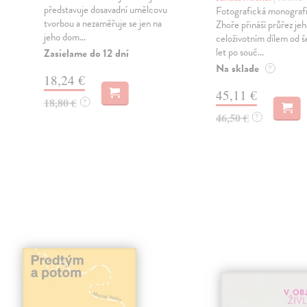
představuje dosavadní umělcovu
Fotografická monografi
e
tvorbou a nezaměřuje se jen na
Zhoře přináší průřez je
jeho dom...
celoživotním dílem od 
let po souč...
Zasielame do 12 dní
Na sklade
?
18,24 €
45,11 €
18,80 €
?
46,50 €
?