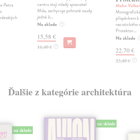
centru stojí mladý spisovatel
e Petra
Mohn Volke
Miša, zachycuje pohnuté osudy
ho
Monografická
jedné ži...
šedesátých
příspěvkem k 
Na sklade
nacistického 
?
Protektor...
15,58 €
Na sklade
16,40 €
?
22,70 €
23,40 €
?
Ďalšie z kategórie architektúra
na sklade
na sklade