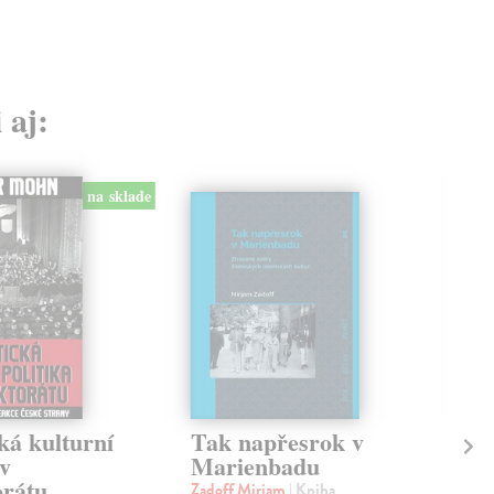
 aj:
na sklade
ká kulturní
Tak napřesrok v
Pe
 v
Marienbadu
Kro
orátu
Nen
Zadoff Mirjam
| Kniha