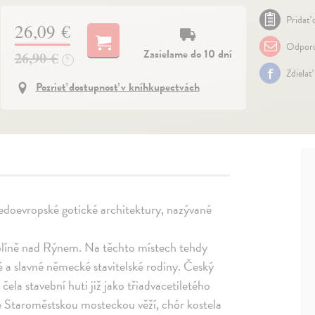
Pridať 
26,09 €
Odporu
Zasielame do 10 dní
26,90 €
?
Zdielať
Pozrieť dostupnosť v kníhkupectvách
tředoevropské gotické architektury, nazývané
líně nad Rýnem. Na těchto místech tehdy
né a slavné německé stavitelské rodiny. Český
čela stavební huti již jako třiadvacetiletého
e Staroměstskou mosteckou věží, chór kostela