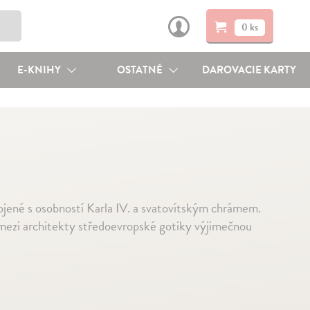
0 ks
E-KNIHY
OSTATNÉ
DAROVACIE KARTY
jené s osobností Karla IV. a svatovítským chrámem.
l mezi architekty středoevropské gotiky výjimečnou