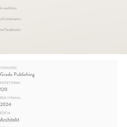
do wishlistu
čiť známemu
 na Facebooku
VYDAVATEĽ
Grada Publishing
POČET STRÁN
120
ROK VYDANIA
2024
EDÍCIA
Architekt