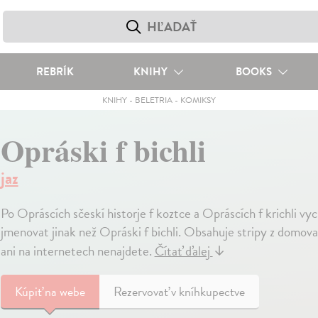
REBRÍK
KNIHY
BOOKS
KNIHY
-
BELETRIA
-
KOMIKSY
Opráski f bichli
jaz
Po Opráscích sčeskí historje f koztce a Opráscích f krichli vy
jmenovat jinak než Opráski f bichli. Obsahuje stripy z domova
ani na internetech nenajdete.
Čítať ďalej
↓
Kúpiť
na webe
Rezervovať v kníhkupectve