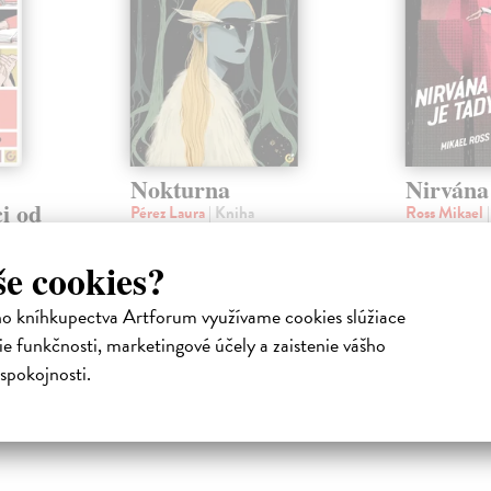
Nokturna
Nirvána 
i od
Pérez Laura
| Kniha
Ross Mikael
o
Ve svém díle Nokturna španělská
Nový grafick
komiksová umělkyně Laura Pérez
Rosse, držite
še cookies?
zkoumá melancholii a magii, jež
Moritze za ne
cký román
přich...
komiks (Nehod
bjeví v
ho kníhkupectva Artforum využívame cookies slúžiace
Zasielame do 12 dní
Zasielame d
hatý na
e funkčnosti, marketingové účely a zaistenie vášho
29,61 €
26,79 €
spokojnosti.
32,90 €
28,20 €
?
?