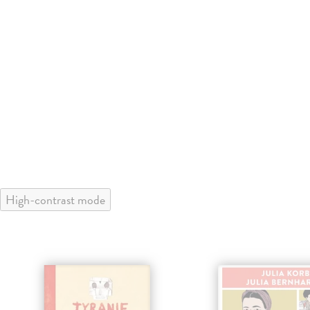
High-contrast mode
klade