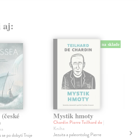
 aj:
na sklade
 (české
Mystik hmoty
He
)
ho
Chardin Pierre Teilhard de
|
Kniha
ha
Spy
Jezuita a paleontolog Pierre
 se po dobytí Troje
Heid