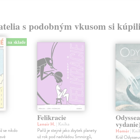
atelia s podobným vkusom si kúpili
na sklade
Felikracie
Odyssea
vydanie
Lenoir H.
| Kniha
iž se nikdo
Paříž je stejně jako zbytek planety
Homér
| Kni
 své
už rok pod nadvládou Smnörgů,
Král Odysseus