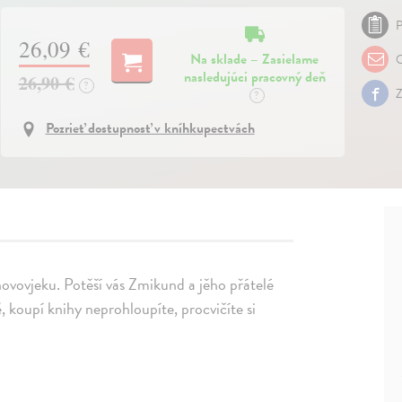
P
26,09 €
Na sklade – Zasielame
O
nasledujúci pracovný deň
26,90 €
?
Z
?
Pozrieť dostupnosť v kníhkupectvách
 novovjeku. Potěší vás Zmikund a jěho přátelé
 koupí knihy neprohloupíte, procvičíte si