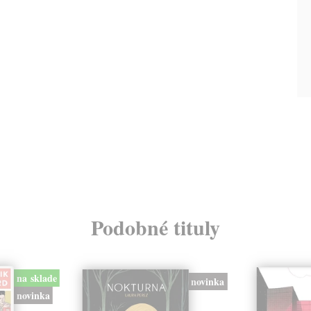
Podobné tituly
na sklade
novinka
novinka