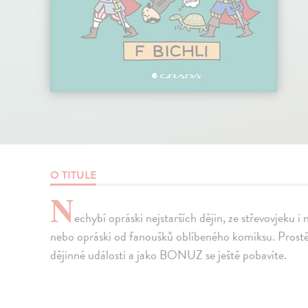
O TITULE
N
echybí opráski nejstarších dějin, ze střevovjeku i
nebo opráski od fanoušků oblíbeného komiksu. Prostě,
dějinné události a jako BONUZ se ještě pobavíte.