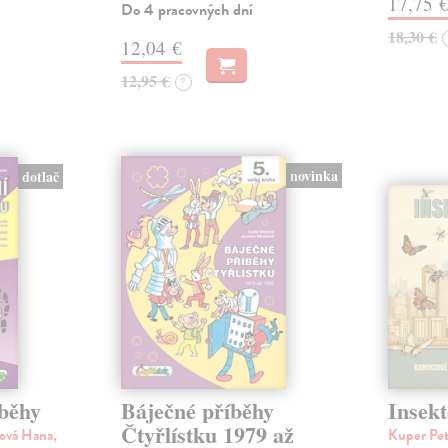
17,75 
Do 4 pracovných dní
18,30 €
12,04 €
12,95 €
?
novinka
dotlač
íběhy
Báječné příběhy
Insekt
Čtyřlístku 1979 až
ová Hana,
Kuper Pe