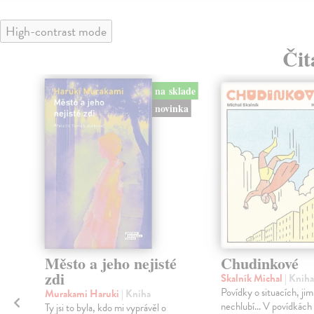
High-contrast mode
Čit
na sklade
novinka
Město a jeho nejisté
Chudinkové
zdi
Skalník Michal
| Kniha
Povídky o situacích, jim
Murakami Haruki
| Kniha
nechlubí... V povídkách
Ty jsi to byla, kdo mi vyprávěl o