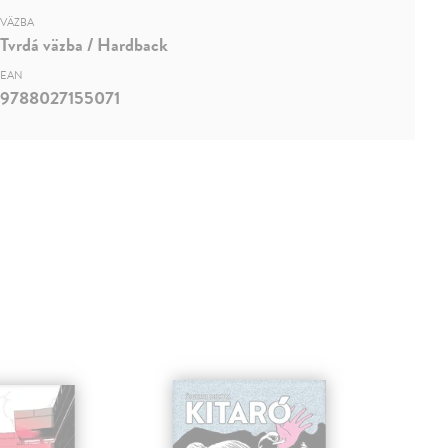
VÄZBA
Tvrdá väzba / Hardback
EAN
9788027155071