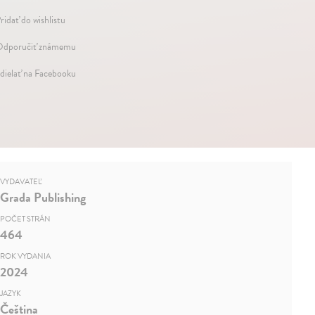
ridať do wishlistu
dporučiť známemu
dielať na Facebooku
VYDAVATEĽ
Grada Publishing
POČET STRÁN
464
ROK VYDANIA
2024
JAZYK
Čeština