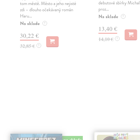
debutové sbírky Michal
tom městě. Město a jeho nejisté
proz...
zdi – dlouho očekávaný román
Haru...
Na sklade
?
Na sklade
?
13,40 €
30,22 €
14,10 €
?
32,85 €
?
na sklade