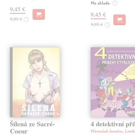
Na sklade
?
9,45 €
9,45 €
9,95 €
?
9,95 €
?
Šílená ze Sacré-
4 detektivní př
Coeur
Němeček Jaroslav, Lamk