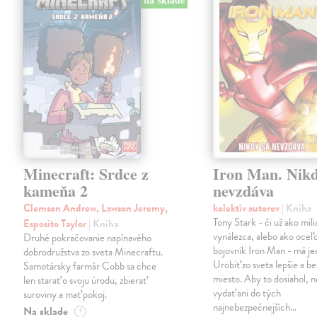
Minecraft: Srdce z
Iron Man. Nikd
kameňa 2
nevzdáva
Clemson Andrew, Lawson Jeremy,
kolektív autorov
| Kniha
Tony Stark - či už ako mili
Esposito Taylor
| Kniha
vynálezca, alebo ako oceľ
Druhé pokračovanie napínavého
bojovník Iron Man - má jed
dobrodružstva zo sveta Minecraftu.
Urobiť zo sveta lepšie a b
Samotársky farmár Cobb sa chce
miesto. Aby to dosiahol, n
len starať o svoju úrodu, zbierať
vydať ani do tých
suroviny a mať pokoj.
najnebezpečnejších…
Na sklade
?