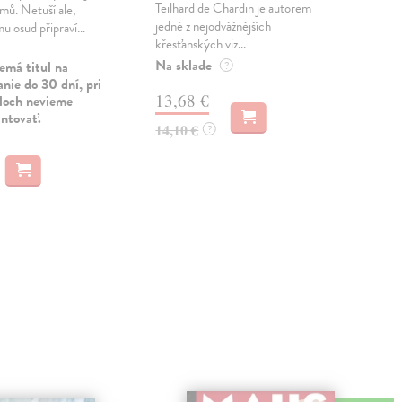
Teilhard de Chardin je autorem
omů. Netuší ale,
nemá
jedné z nejodvážnějších
mu osud připraví…
mrz
křesťanských viz...
k s..
Na sklade
emá titul na
Na 
?
nie do 30 dní, pri
Dod
13,68 €
uloch nevieme
antovať.
11
14,10 €
?
11,