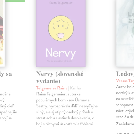
y sa
Nervy (slovenské
Ledov
vydanie)
Vesaas Tar
Autor bril
Telgemeier Raina
| Kniha
norský klas
ardár a
Raina Telgemeier, autorka
na nevelké
ový
populárnych komiksov Úsmev a
schopnost v
iný cieľ:
Sestry, vyrozprávala ďalší nezvyčajne
náctiletýc
ezpečnejšie
silný, ale aj vtipný osobný príbeh o
veselá a d
ebojí sa
strastiach a slastiach dospievania, o
Zasielame
boji s rôznymi úzkosťami a fóbiami...
…