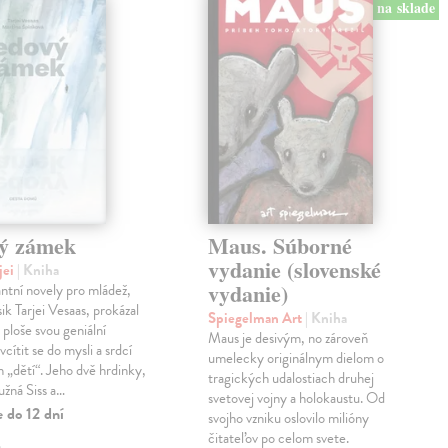
na sklade
ý zámek
Maus. Súborné
vydanie (slovenské
jei
| Kniha
vydanie)
antní novely pro mládež,
ik Tarjei Vesaas, prokázal
Spiegelman Art
| Kniha
 ploše svou geniální
Maus je desivým, no zároveň
cítit se do mysli a srdcí
umelecky originálnym dielom o
h „dětí“. Jeho dvě hrdinky,
tragických udalostiach druhej
ružná Siss a…
svetovej vojny a holokaustu. Od
 do 12 dní
svojho vzniku oslovilo milióny
čitateľov po celom svete.