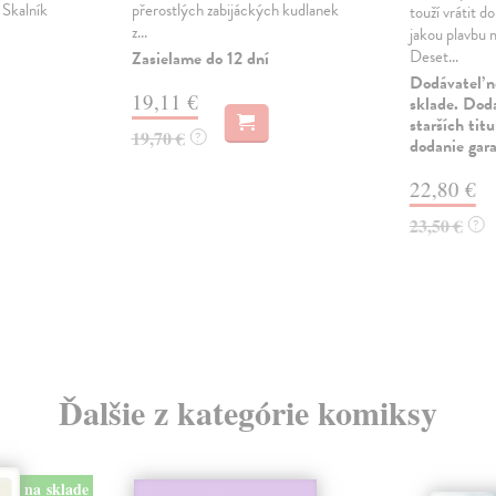
 Skalník
přerostlých zabijáckých kudlanek
touží vrátit d
z...
jakou plavbu 
Deset...
Zasielame do 12 dní
Dodávateľ n
19,11 €
sklade. Doda
starších tit
19,70 €
?
dodanie gar
22,80 €
23,50 €
?
Ďalšie z kategórie komiksy
na sklade