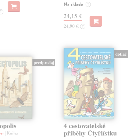
€
Na sklade
?
?
24,15 €
24,90 €
?
dotlač
predpredaj
opolis
4 cestovatelské
příběhy Čtyřlístku
ter
| Kniha