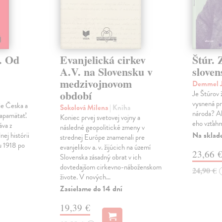
. Od
Evanjelická cirkev
Štúr. 
A.V. na Slovensku v
slove
medzivojnovom
Demmel J
období
Je Štúrov 
vysnená pr
rie Česka a
Sokolová Milena
| Kniha
národa? Ak
zapamätať.
Koniec prvej svetovej vojny a
eho vzťahm
áva z
následné geopolitické zmeny v
Na sklad
nej histórii
strednej Európe znamenali pre
u 1918 po
evanjelikov a. v. žijúcich na území
23,66 
Slovenska zásadný obrat v ich
dovtedajšom cirkevno-náboženskom
24,90 €
živote. V nových…
Zasielame do 14 dní
19,39 €