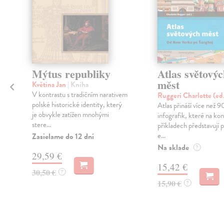
é
Mýtus republiky
Atlas světový
měst
Květina Jan
| Kniha
V kontrastu s tradičním narativem
Ruggeri Charlotte (ed
polské historické identity, který
Atlas přináší více než 
je obvykle zatížen mnohými
infografik, které na ko
stere...
příkladech představují p
e...
Zasielame do 12 dní
Na sklade
?
29,59 €
15,42 €
30,50 €
?
15,90 €
?