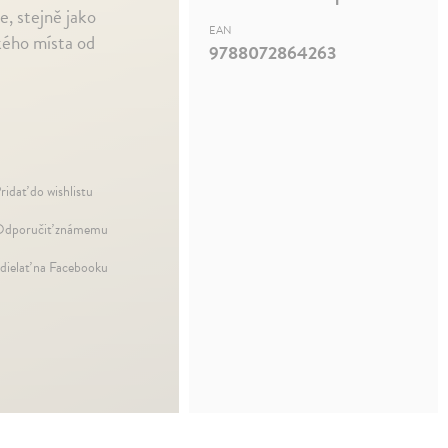
e, stejně jako
EAN
kého místa od
9788072864263
ridať do wishlistu
dporučiť známemu
dielať na Facebooku