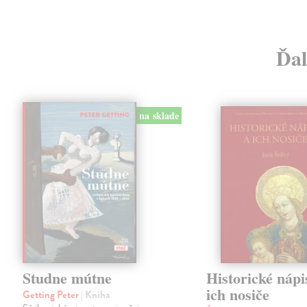
Ďal
na sklade
Studne mútne
Historické nápi
ich nosiče
Getting Peter
| Kniha