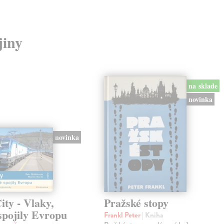
jiny
na sklade
novinka
novinka
ty - Vlaky,
Pražské stopy
spojily Evropu
Frankl Peter
| Kniha