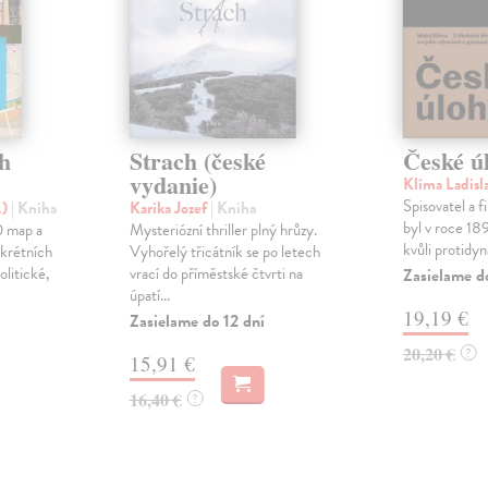
ch
Strach (české
České ú
vydanie)
Klíma Ladisl
Spisovatel a f
.)
| Kniha
Karika Jozef
| Kniha
byl v roce 189
90 map a
Mysteriózní thriller plný hrůzy.
kvůli protidy
nkrétních
Vyhořelý třicátník se po letech
olitické,
vrací do příměstské čtvrti na
Zasielame d
úpatí...
19,19 €
Zasielame do 12 dní
20,20 €
?
15,91 €
16,40 €
?