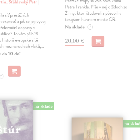
Pražské stopy sa volá nová kniha
tin, Šťáhlavský Petr
|
Petra Frankla. Píše v nej o židoch zo
Žiliny, ktorí študovali a pôsobili v
ila síť prestižních
terajšom hlavnom meste ČR.
expresů a jak se její vývoj
Na sklade
 železniční dopravy v
?
blice? To vám přiblíží
20,00 €
 historii evropské sítě
ch mezinárodních vlaků,…
e do 10 dní
€
?
na sklade
na skla