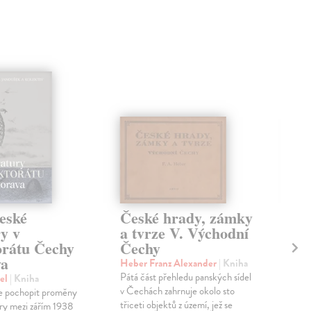
eské
České hrady, zámky
Če
ry v
a tvrze V. Východní
a 
orátu Čechy
Čechy
Če
va
Heber Franz Alexander
| Kniha
Heb
Pátá část přehledu panských sídel
Čtv
vel
| Kniha
v Čechách zahrnuje okolo sto
síde
je pochopit proměny
třiceti objektů z území, jež se
pade
ury mezi zářím 1938