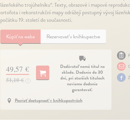
lázeňského trojúhelníku“. Texty, obrazové i mapové reprodukc
ortofota i rekonstrukční mapy odrážejí postupný vývoj lázeňs
počátku 19. století do současnosti.
Kúpiť
na webe
Rezervovať v kníhkupectve
P
Dodávateľ nemá titul na
O
49,57 €
sklade. Dodanie do 30
dní, pri starších tituloch
Z
51,10 €
?
nevieme dodanie
garantovať.
Pozrieť dostupnosť v kníhkupectvách