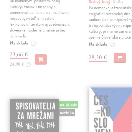
Sú ikonickými postavami našej
Šedivý Juraj
| Kniha
kultúry. Postavili im sochy a
Po nemeckej a francúzske
pomenovali po nich ulice, majú svoje
epigrafie (historickej disci
nespochybniteľné miesto v
zaoberajúcej sa nápismi) 
lexikónoch literatúry aj učebniciach,
tretia syntéza vývoja nápis
slovenské moderné umenie sa bez
kultúry, primárne zamera
nich nedá…
územie Slovenska a blízke 
Na sklade
?
Na sklade
?
23,66 €
28,30 €
24,90 €
?
na sklade
novinka