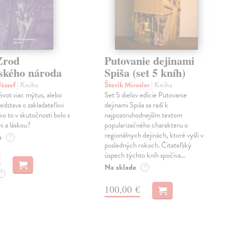
Zrod
Putovanie dejinami
nského národa
Spiša (set 5 kníh)
ózsef
| Kniha
Števík Miroslav
| Kniha
život viac mýtus, alebo
Set 5 dielov edície Putovanie
edstava o zakladateľovi
dejinami Spiša sa radí k
o to v skutočnosti bolo s
najpozoruhodnejším textom
i a láskou?
popularizačného charakteru o
regionálnych dejinách, ktoré vyšli v
e
?
posledných rokoch. Čitateľský
€
úspech týchto kníh spočíva…
Na sklade
?
?
100,00 €