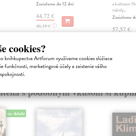
Zasielame do 12 dní
a květnem 194
měnily...
44,72 €
Zasielame d
46,10 €
?
57,57 €
60,60 €
?
še cookies?
ho kníhkupectva Artforum využívame cookies slúžiace
e funkčnosti, marketingové účely a zaistenie vášho
spokojnosti.
atelia s podobným vkusom si kúpili
na sklade