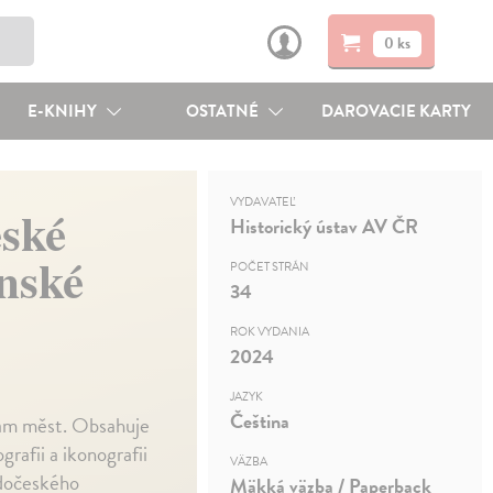
0 ks
E-KNIHY
OSTATNÉ
DAROVACIE KARTY
VYDAVATEĽ
eské
Historický ústav AV ČR
ánské
POČET STRÁN
34
ROK VYDANIA
2024
JAZYK
Čeština
nám měst. Obsahuje
rafii a ikonografii
VÄZBA
adočeského
Mäkká väzba / Paperback