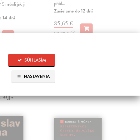
přibl...
přibl
5 neboli jak ji
Zasielame do 12 dní
Zas
o 14 dní
85,65 €
59
88,30 €
61,
?
SÚHLASÍM
NASTAVENIA
 aj: