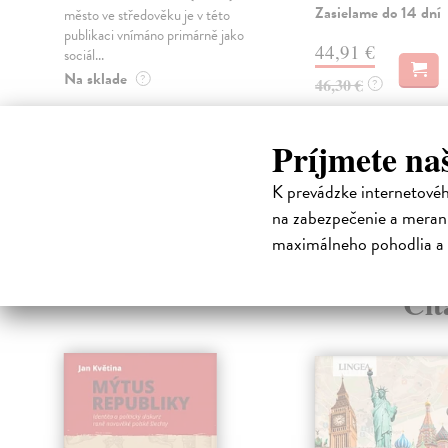
Zasielame do 14 dní
město ve středověku je v této
publikaci vnímáno primárně jako
44,91 €
sociál...
Na sklade
?
46,30 €
?
54,71 €
Príjmete na
56,40 €
?
K prevádzke internetové
na zabezpečenie a merani
maximálneho pohodlia a 
High-contrast mode
Čit
klade
nka