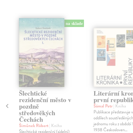
na sklade
Šlechtické
Literární kro
rezidenční město v
první republi
pozdně
Šámal Petr
| Kniha
středověkých
Publikace představuje v
Čechách
oddílech soustředěných
jednomu roku z období
Šimůnek Róbert
| Kniha
1938 Českosloven...
Šlechtické rezidenční (sídelní)