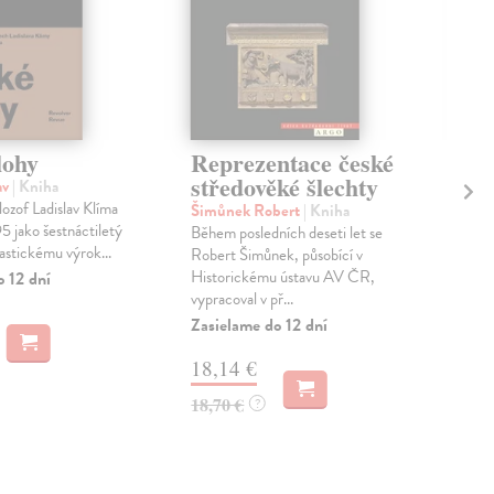
lohy
Reprezentace české
Če
středověké šlechty
pr
av
| Kniha
ilozof Ladislav Klíma
Šimůnek Robert
| Kniha
Kár
5 jako šestnáctiletý
Během posledních deseti let se
Dru
nastickému výrok...
Robert Šimůnek, působící v
mon
Historickému ústavu AV ČR,
zpr
o 12 dní
vypracoval v př...
Česk
Zasielame do 12 dní
Zas
18,14 €
26
18,70 €
27,
?