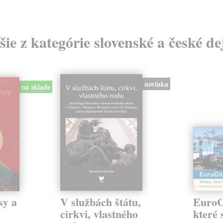
šie z kategórie slovenské a české de
novinka
na sklade
sy a
V službách štátu,
EuroCi
cirkvi, vlastného
které 