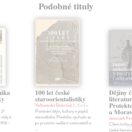
Podobné tituly
nika
100 let české
Dějiny č
ky
staroorientalistiky
literatu
Protekt
Velhartická Šárka (ed.)
| Kniha
a Mora
 21
Poznávání dějin, kultury a jazyků
 vždy k
starověkého Předního východu se
Janoušek Pa
 1918–
po prvotním nadšení cestovatelů a
Cílem knihy 
...
české literat