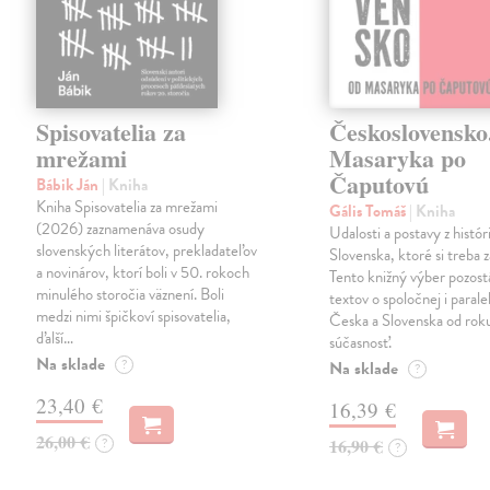
Spisovatelia za
Československo
mrežami
Masaryka po
Čaputovú
Bábik Ján
| Kniha
Kniha Spisovatelia za mrežami
Gális Tomáš
| Kniha
(2026) zaznamenáva osudy
Udalosti a postavy z histó
slovenských literátov, prekladateľov
Slovenska, ktoré si treba 
a novinárov, ktorí boli v 50. rokoch
Tento knižný výber pozost
minulého storočia väznení. Boli
textov o spoločnej i paralel
medzi nimi špičkoví spisovatelia,
Česka a Slovenska od rok
ďalší…
súčasnosť.
Na sklade
?
Na sklade
?
23,40 €
16,39 €
26,00 €
?
16,90 €
?