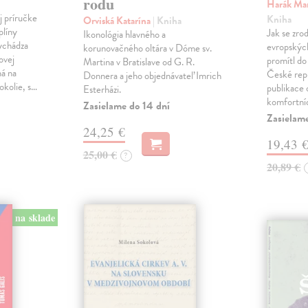
rodu
Harák Mar
j príručke
Kniha
Orviská Katarína
| Kniha
plíny
Jak se zrod
Ikonológia hlavného a
vychádza
evropských 
korunovačného oltára v Dóme sv.
ovej
promítl do
Martina v Bratislave od G. R.
ná na
České repu
Donnera a jeho objednávateľ Imrich
okolie, s…
publikace o
Esterházi.
komfortní
Zasielame do 14 dní
Zasielam
24,25 €
19,43 
25,00 €
?
20,89 €
na sklade