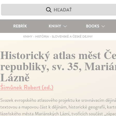
REBRÍK
KNIHY
BOOKS
KNIHY
-
HISTÓRIA
-
SLOVENSKÉ A ČESKÉ DEJINY
Historický atlas měst Č
republiky, sv. 35, Mari
Lázně
Šimůnek Robert (ed.)
Svazek evropského atlasového projektu ke srovnávacím ději
textovou a mapovou část k dějinám, historické geografii, kartog
lázeňského města Mariánských Lázní, tvořících součást „záp