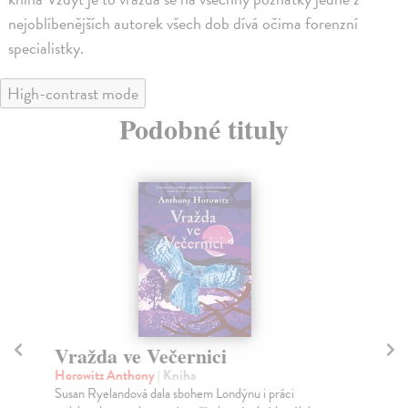
nejoblíbenějších autorek všech dob dívá očima forenzní
specialistky.
High-contrast mode
Podobné tituly
Vražda ve Večernici
V
Horowitz Anthony
| Kniha
Škv
Susan Ryelandová dala sbohem Londýnu i práci
Je 