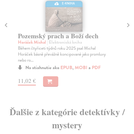
E-KNIHA
B
Du
Pozemský prach a Boží dech
Živ
Horáček Michal
| Elektronická kniha
zat
Během čtyřiceti týdnů roku 2025 psal Michal
Na
Horáček básně převážně koncipované jako promluvy
nebo ro...
15
Na stiahnutie ako
EPUB
,
MOBI
a
PDF
16
11,02 €
Ďalšie z kategórie detektívky /
mystery