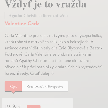
Vždyť je to vražda
Agatha Christie a forenzní věda
Valentine Carla
Carla Valentine pracuje s mrtvými: je to obyčejná holka,
která toho ví o mrtvolách tolik jako o koktejlech. A
zatímco ostatní děti hltaly díla Enid Blytonové a Beatrix
Potterové, Carla Valentine se probírala stránkami
románů Agathy Christie – a toto rané okouzlení ji
přivedlo až k práci patoložky v márnicích a k vystudování
forenzní vědy.
Čítať ďalej
↓
Kúpiť
Rezervovať v kníhkupectve
19,59 €