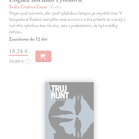
Scalia Cristina Cassar
| Kniha
Nejen pod svícnem, ale i pod rybářskou lampou je největší tma. V
listopadové Katánii nezvykle vane scirocco a dva přátelé se vracejí z
nočního rybolovu bez úlovku, zato s podezřením, že byli svědky
čehosi…
Zasielame do 12 dní
18,24 €
18,80 €
?