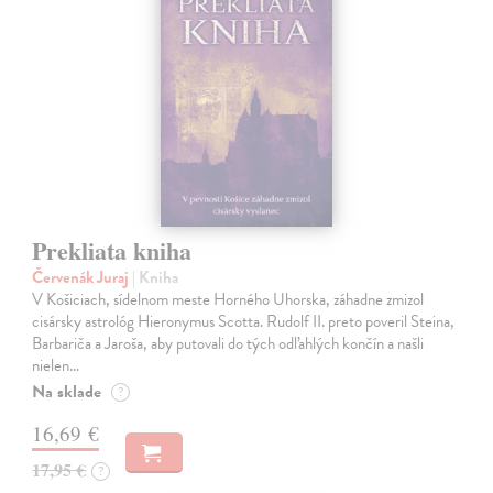
Prekliata kniha
Červenák Juraj
| Kniha
V Košiciach, sídelnom meste Horného Uhorska, záhadne zmizol
cisársky astrológ Hieronymus Scotta. Rudolf II. preto poveril Steina,
Barbariča a Jaroša, aby putovali do tých odľahlých končín a našli
nielen…
Na sklade
?
16,69 €
17,95 €
?