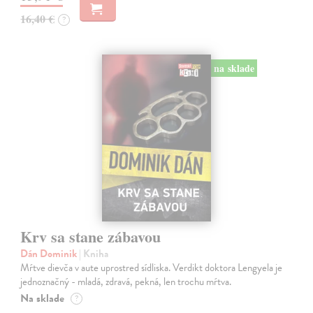
16,40 €
?
na sklade
Krv sa stane zábavou
Dán Dominik
| Kniha
Mŕtve dievča v aute uprostred sídliska. Verdikt doktora Lengyela je
jednoznačný - mladá, zdravá, pekná, len trochu mŕtva.
Na sklade
?