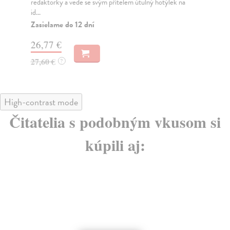
redaktorky a vede se svým přítelem útulný hotýlek na
lož
id...
Za
Zasielame do 12 dní
22
26,77 €
23
27,60 €
?
High-contrast mode
Čitatelia s podobným vkusom si
kúpili aj: