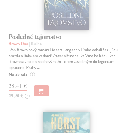
Posledné tajomstvo
Brown Dan
| Kniha
Dan Brown nový román: Robert Langdon v Prahe odhalí šokujúcu
pravdu o ľudskom vedomí! Autor slávneho Da Vinciho kódu Dan
Brown sa vracia s napínavým thrillerom zasadeným do legendami
opradenej Prahy.…
Na sklade
?
28,41 €
29,90 €
?