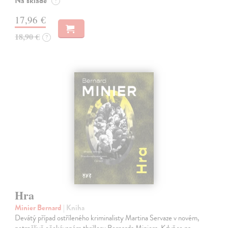
Na sklade
?
17,96 €
18,90 €
?
Hra
Minier Bernard
| Kniha
Devátý případ ostříleného kriminalisty Martina Servaze v novém,
netrpělivě očekávaném thrilleru Bernarda Miniera. Když se na