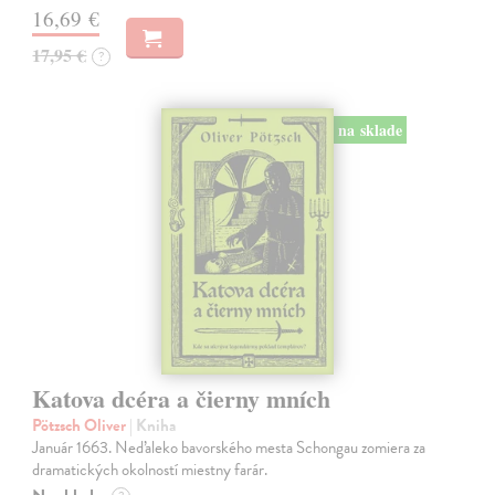
16,69 €
17,95 €
?
na sklade
Katova dcéra a čierny mních
Pötzsch Oliver
| Kniha
Január 1663. Neďaleko bavorského mesta Schongau zomiera za
dramatických okolností miestny farár.