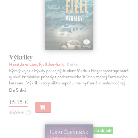
Výkriky
Horst Jorn Lier, Fjell Jan-Erik
| Kniha
Bývalý vojak a bývalý policajný študent Markus Heger vyšetruje staré
aj nové kriminálne prípady z podcastového štúdia v zadnej časti svojho
karavanu. Výkrik, ktorý nikto nepočul mal byť seriál o sedemročnej…
Do 5 dní
15,15 €
15,95 €
?
na sklade