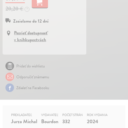
20,20 €
?
Zasielame do 12 dní
Pozrieť dostupnosť
v kníhkupectvách
Pridať do wishlistu
Odporučiť známemu
Zdielať na Facebooku
PREKLADATEĽ
VYDAVATEĽ
POČET STRÁN
ROK VYDANIA
Jurza Michal
Bourdon
332
2024