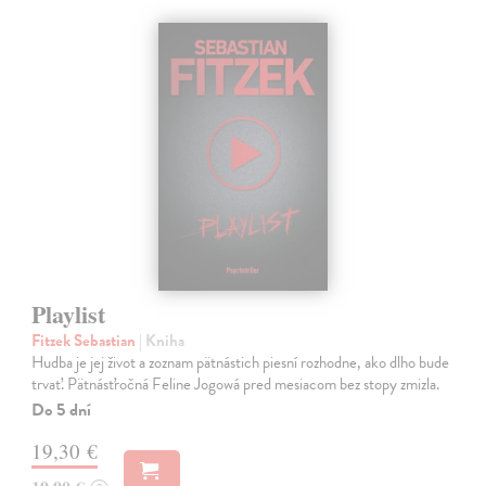
Playlist
Fitzek Sebastian
| Kniha
Hudba je jej život a zoznam pätnástich piesní rozhodne, ako dlho bude
trvať. Pätnásťročná Feline Jogowá pred mesiacom bez stopy zmizla.
Do 5 dní
19,30 €