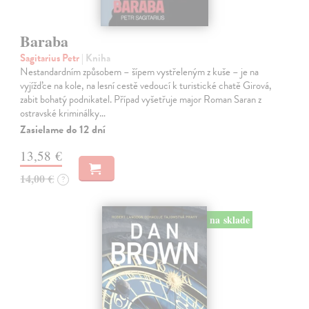
Baraba
Sagitarius Petr
| Kniha
Nestandardním způsobem – šípem vystřeleným z kuše – je na
vyjížďce na kole, na lesní cestě vedoucí k turistické chatě Girová,
zabit bohatý podnikatel. Případ vyšetřuje major Roman Saran z
ostravské kriminálky…
Zasielame do 12 dní
13,58 €
14,00 €
?
na sklade