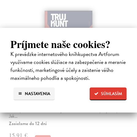
Príjmete naše cookies?
K prevádzke internetového kníhkupectva Artforum
využívame cookies slúžiace na zabezpečenie a meranie
funkčnosti, marketingové účely a zaistenie vášho
maximálneho pohodlia a spokojnosti.
Tramwaj na Sachsenberg
Sagitarius Petr
| Kniha
NASTAVENIA
SÚHLASÍM
Tramwaj Cafe je kavárna v polském Těšíně a zároveň místo, kde se
sbíhají všechny nitky související s dalším brutálním zločinem, který
musí vyřešit Roman Saran, major ostravské kriminálky, a jeho tým.
Jak…
Zasielame do 12 dní
15,91 €