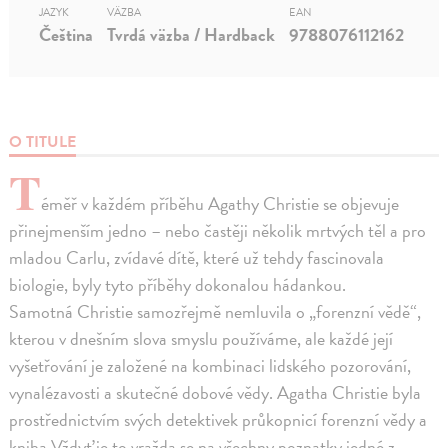
JAZYK
VÄZBA
EAN
Čeština
Tvrdá väzba / Hardback
9788076112162
O TITULE
T
éměř v každém příběhu Agathy Christie se objevuje
přinejmenším jedno – nebo častěji několik mrtvých těl a pro
mladou Carlu, zvídavé dítě, které už tehdy fascinovala
biologie, byly tyto příběhy dokonalou hádankou.
Samotná Christie samozřejmě nemluvila o „forenzní vědě“,
kterou v dnešním slova smyslu používáme, ale každé její
vyšetřování je založené na kombinaci lidského pozorování,
vynalézavosti a skutečné dobové vědy. Agatha Christie byla
prostřednictvím svých detektivek průkopnicí forenzní vědy a
kniha Vždyť je to vražda se na všechny poznatky jedné z