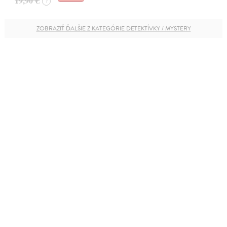
19,90 €
?
ZOBRAZIŤ ĎALŠIE Z KATEGÓRIE DETEKTÍVKY / MYSTERY