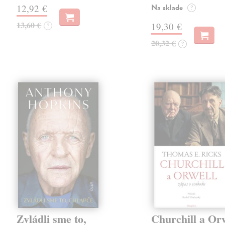
Na sklade
12,92 €
?
13,60 €
19,30 €
?
20,32 €
?
Zvládli sme to,
Churchill a Or