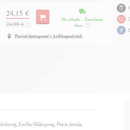
P
24,15 €
Na sklade – Zasielame
O
24,90 €
dnes
?
?
Z
Pozrieť dostupnosť v kníhkupectvách
lníkovej, Emílie Vášáryovej, Petra Jaroša,