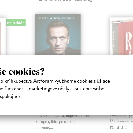
na sklade
še cookies?
ho kníhkupectva Artforum využívame cookies slúžiace
ruhé
Disident: Alexej
Ruské d
e funkčnosti, marketingové účely a zaistenie vášho
Navaľnyj (slovenské
1916-19
spokojnosti.
vydanie)
ha
Rachmanovo
zorvaný
Pod názvom R
Herszenhorn David M.
| Kniha
od alkoholu
vychádza súbo
Životopis Alexeja Navaľného,
kníh, v ktorý
právnika, blogera, bojovníka proti
Rachmanovová
korupcii, lídra politickej
opozície,...
Do 4 dní