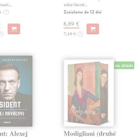
ností.…
světa hlavně…
e
Zasielame do 12 dní
?
€
6,89 €
7,10 €
?
?
na sklade
nt: Alexej
Modigliani (druhé