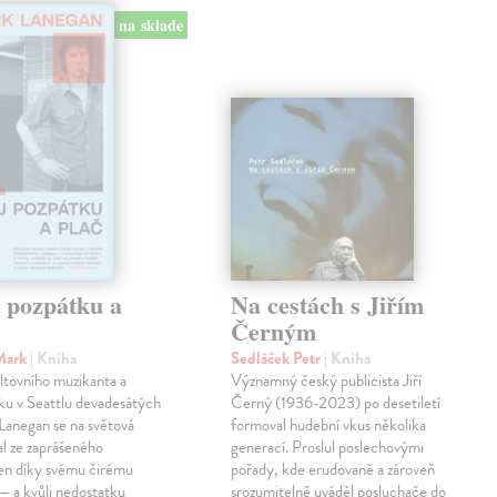
na sklade
j pozpátku a
Na cestách s Jiřím
Černým
Mark
| Kniha
Sedláček Petr
| Kniha
ltovního muzikanta a
Významný český publicista Jiří
ku v Seattlu devadesátých
Černý (1936-2023) po desetiletí
 Lanegan se na světová
formoval hudební vkus několika
al ze zaprášeného
generací. Proslul poslechovými
jen díky svému čirému
pořady, kde erudovaně a zároveň
— a kvůli nedostatku
srozumitelně uváděl posluchače do