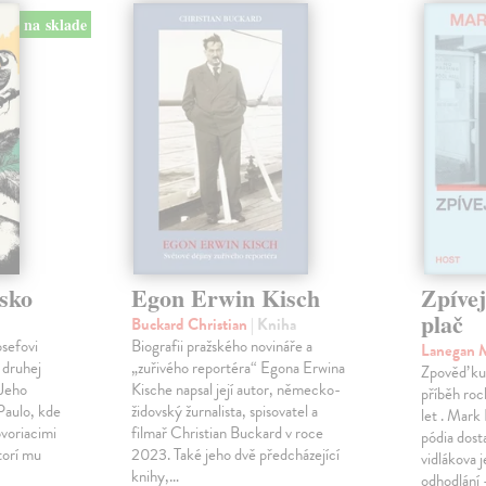
na sklade
sko
Egon Erwin Kisch
Zpíve
plač
Buckard Christian
| Kniha
osefovi
Biografii pražského novináře a
Lanegan 
 druhej
„zuřivého reportéra“ Egona Erwina
Zpověď ku
 Jeho
Kische napsal její autor, německo-
příběh roc
Paulo, kde
židovský žurnalista, spisovatel a
let . Mark
voriacimi
filmař Christian Buckard v roce
pódia dost
torí mu
2023. Také jeho dvě předcházející
vidlákova 
knihy,…
odhodlání 