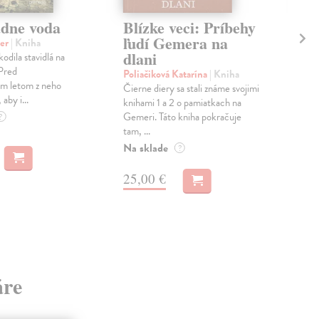
dne voda
Blízke veci: Príbehy
Čí
ľudí Gemera na
pr
ier
| Kniha
dlani
ak
odila stavidlá na
(m
 Pred
Poliačiková Katarína
| Kniha
im letom z neho
Čierne diery sa stali známe svojimi
Uml
aby i...
knihami 1 a 2 o pamiatkach na
Táto
Gemeri. Táto kniha pokračuje
?
sme 
tam, ...
viac
s...
Na sklade
?
Na 
25,00 €
17
17,
áre