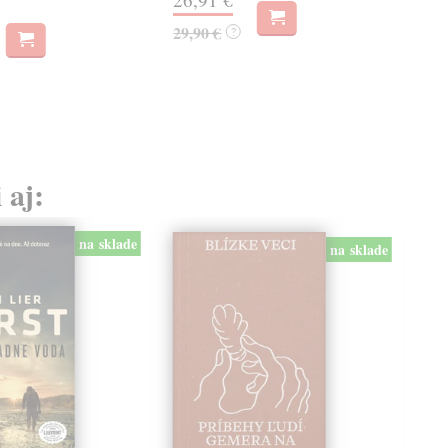
25
29,90 €
?
 aj:
na sklade
na sklade