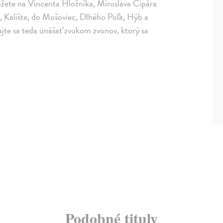
ôžete na Vincenta Hložníka, Miroslava Cipára
, Kalište, do Mošoviec, Dlhého Poľa, Hýb a
hajte sa teda unášať zvukom zvonov, ktorý sa
Podobné tituly