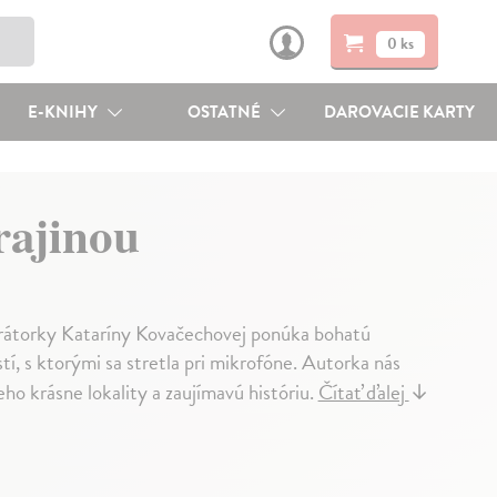
0 ks
E-KNIHY
OSTATNÉ
DAROVACIE KARTY
rajinou
rátorky Kataríny Kovačechovej ponúka bohatú
, s ktorými sa stretla pri mikrofóne. Autorka nás
ho krásne lokality a zaujímavú históriu.
Čítať ďalej
↓