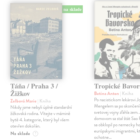
na sklade
Táňa / Praha 3 /
Tropické Bavor
Žižkov
Betina Anton
| Kniha
Po nacistickom lekárovi J
Zelbová Marie
| Kniha
Mengelem sa po skončení
Nikdy jsme nebyli úplně standardní
svetovej vojny zľahla zem.
žižkovská rodina. Vítejte v mámině
domovom sa stal štát Sao 
bytě 4. kategorie, který byl všem
sa obklopil po nemecky ho
otevřen dokořán.
európskymi imigrantmi, k
Na sklade
?
ochotne…