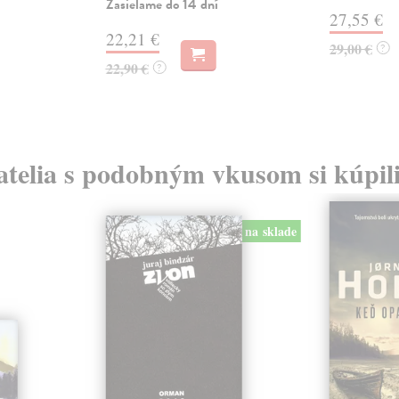
Zasielame do 14 dní
27,55 €
22,21 €
29,00 €
?
22,90 €
?
atelia s podobným vkusom si kúpili
na sklade