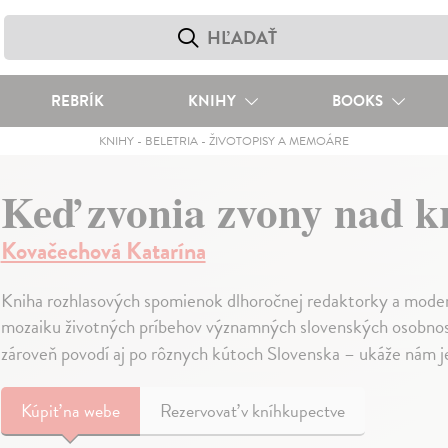
REBRÍK
KNIHY
BOOKS
KNIHY
-
BELETRIA
-
ŽIVOTOPISY A MEMOÁRE
Keď zvonia zvony nad k
Kovačechová Katarína
Kniha rozhlasových spomienok dlhoročnej redaktorky a mode
mozaiku životných príbehov významných slovenských osobností
zároveň povodí aj po rôznych kútoch Slovenska – ukáže nám je
Kúpiť
na webe
Rezervovať v kníhkupectve