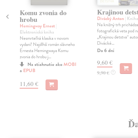
Krajinou dets
Komu zvonia do
hrobu
Divácký Anton
| Kniha
Na knižný trh prichádza
Hemingway Ernest
|
fotografická veta pod 
Elektronická kniha
„Krajinou detstva“ aut
u
Nesmrteľná klasika v novom
Divácké...
vydaní! Najdlhší román slávneho
Do 6 dní
Ernesta Hemingwaya Komu
zvonia do hrobu j...
9,60 €
Na stiahnutie ako
MOBI
a
EPUB
9,90 €
?
11,60 €
Ďa