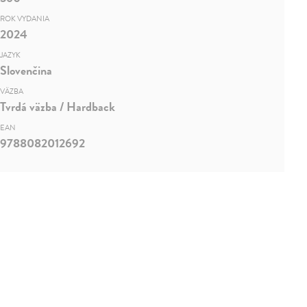
ROK VYDANIA
2024
JAZYK
Slovenčina
VÄZBA
Tvrdá väzba / Hardback
EAN
9788082012692