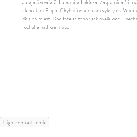
Juraja Sarvaša či Ľubomíra Feldeka. Zaspomínať si m
alebo Jara Filipa. Chýbať nebudú ani výlety na Muráň
ďalších miest. Dočítate sa toho však oveľa viac – nec
rozlieha nad krajinou...
High-contrast mode