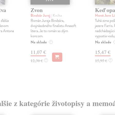
tva
Zvon
Keď opa
Bindzár Juraj
| Kniha
Horst Jorn L
 ďalšia
Román Juraja Bindzára,
Tuhá zima pošk
názvom
dvojnásobného finalistu Anasoft
jazere Farris.
ora Antona
litera. Je to román so zlým
nadchádzajúc
koncom.
vypustia vodu, 
Na sklade
Na sklade
?
11,07 €
15,47 €
12,30 €
15,95 €
?
?
lšie z kategórie životopisy a memo