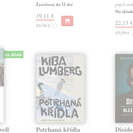
Zasielame do 12 dní
jiných mož
Na sklad
19,11 €
22,33 
19,70 €
?
23,50 €
na sklade
well
Potrhaná křídla
Diside