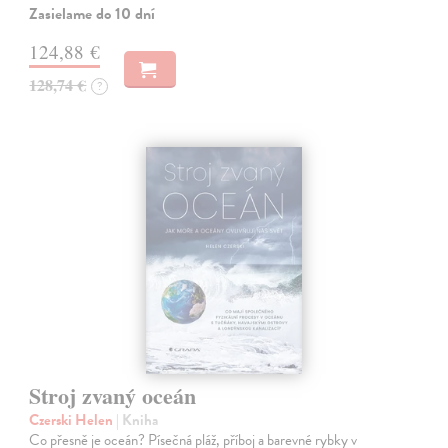
Zasielame do 10 dní
124,88 €
128,74 €
?
Stroj zvaný oceán
Czerski Helen
| Kniha
Co přesně je oceán? Písečná pláž, příboj a barevné rybky v