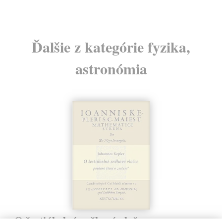
Ďalšie z kategórie fyzika,
astronómia
O šestiúhelné sněhové vločce