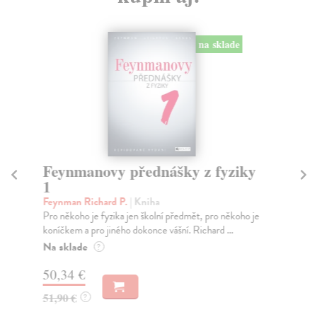
na sklade
Feynmanovy přednášky z fyziky
F
1
2
Feynman Richard P.
| Kniha
Fe
Pro někoho je fyzika jen školní předmět, pro někoho je
Pro
koníčkem a pro jiného dokonce vášní. Richard ...
kon
Na sklade
Za
?
50,34 €
50
51,90 €
51
?