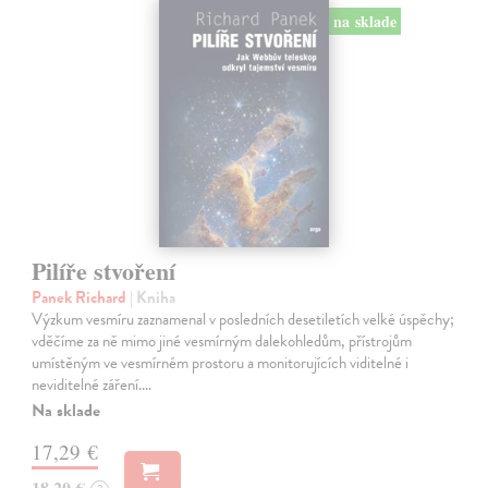
na sklade
Pilíře stvoření
Panek Richard
| Kniha
Výzkum vesmíru zaznamenal v posledních desetiletích velké úspěchy;
vděčíme za ně mimo jiné vesmírným dalekohledům, přístrojům
umístěným ve vesmírném prostoru a monitorujících viditelné i
neviditelné záření.…
Na sklade
17,29 €
18,20 €