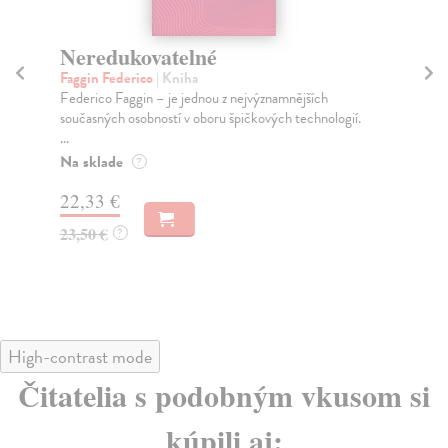
Neredukovatelné
M
Faggin Federico
| Kniha
Ke
Federico Faggin – je jednou z nejvýznamnějších
Kep
současných osobností v oboru špičkových technologií.
Sou
...
Na
Na sklade
?
29
22,33 €
30
23,50 €
?
High-contrast mode
Čitatelia s podobným vkusom si
kúpili aj: