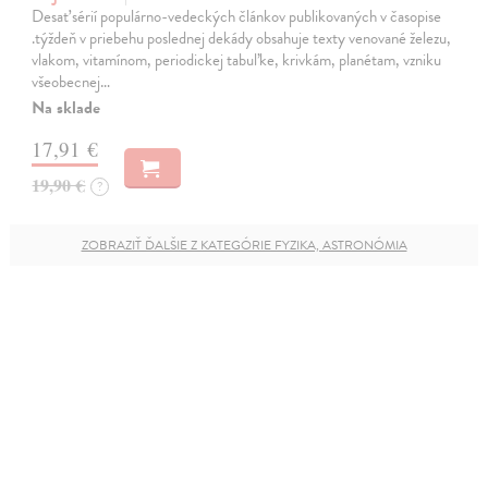
Desať sérií populárno-vedeckých článkov publikovaných v časopise
.týždeň v priebehu poslednej dekády obsahuje texty venované železu,
vlakom, vitamínom, periodickej tabuľke, krivkám, planétam, vzniku
všeobecnej…
Na sklade
17,91 €
19,90 €
?
ZOBRAZIŤ ĎALŠIE Z KATEGÓRIE FYZIKA, ASTRONÓMIA