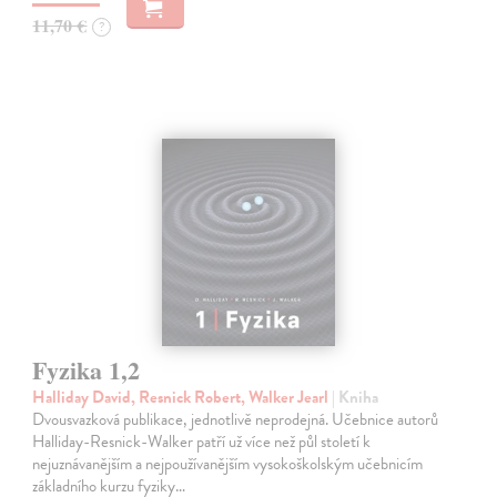
11,70 €
?
Fyzika 1,2
Halliday David, Resnick Robert, Walker Jearl
| Kniha
Dvousvazková publikace, jednotlivě neprodejná. Učebnice autorů
Halliday-Resnick-Walker patří už více než půl století k
nejuznávanějším a nejpoužívanějším vysokoškolským učebnicím
základního kurzu fyziky…