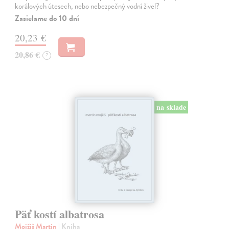
korálových útesech, nebo nebezpečný vodní živel?
Zasielame do 10 dní
20,23 €
20,86 €
?
na sklade
Päť kostí albatrosa
Mojžiš Martin
| Kniha