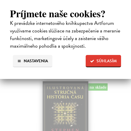
Kepler Johannes, Šolcová Alena
| Kniha
Príjmete naše cookies?
Konečně máme možnost přečíst si v češtině kouzelné Keplerovo dílko
sepsané v Praze nejspíše roku 1610. Je to jistě hezký dárek, stejně
K prevádzke internetového kníhkupectva Artforum
jako kdysi byl před mnoha staletími tento novoroční pozdrav
autorovu…
využívame cookies slúžiace na zabezpečenie a meranie
Zasielame do 12 dní
funkčnosti, marketingové účely a zaistenie vášho
maximálneho pohodlia a spokojnosti.
4,56 €
4,70 €
?
NASTAVENIA
SÚHLASÍM
na sklade