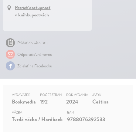
Pozrieť dostupnosť
v kníhkupectvách
Pridať do wishlistu
Odporučiť známemu
Zdielať na Facebooku
VYDAVATEĽ
POČET STRÁN
ROK VYDANIA
JAZYK
Bookmedia
192
2024
Čeština
VÄZBA
EAN
Tvrdá väzba / Hardback
9788076392533