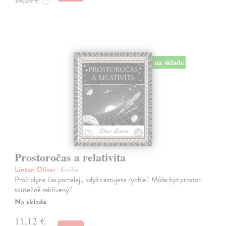
?
na sklade
Prostoročas a relativita
Linton Oliver
| Kniha
Proč plyne čas pomaleji, když cestujete rychle? Může být prostor
skutečně zakřivený?
Na sklade
11,12 €