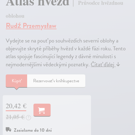
Atlas hvězd
Průvodce hvězdnou
oblohou
Rudź Przemysław
Vydejte se na pouť po souhvězdích severní oblohy a
objevujte skryté příběhy hvězd v každé fázi roku. Tento
atlas spojuje fascinující legendy z dávné minulosti s
nejmodernějšími vědeckými poznatky.
Čítať ďalej
↓
Kúpiť
Rezervovať v kníhkupectve
20,42 €
21,05 €
?
Zasielame do 10 dní