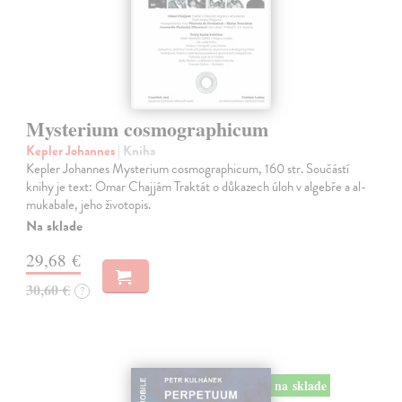
Mysterium cosmographicum
Kepler Johannes
| Kniha
Kepler Johannes Mysterium cosmographicum, 160 str. Součástí
knihy je text: Omar Chajjám Traktát o důkazech úloh v algebře a al-
mukabale, jeho životopis.
Na sklade
29,68 €
30,60 €
?
na sklade