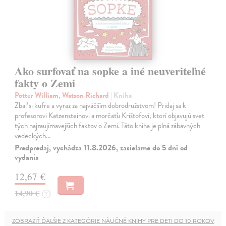
Ako surfovať na sopke a iné neuveriteľné
fakty o Zemi
Potter William, Watson Richard
| Kniha
Zbaľ si kufre a vyraz za najväčším dobrodružstvom! Pridaj sa k
profesorovi Katzensteinovi a morčaťu Krištofovi, ktorí objavujú svet
tých najzaujímavejších faktov o Zemi. Táto kniha je plná zábavných
vedeckých…
Predpredaj, vychádza 11.8.2026, zasielame do 5 dní od
vydania
12,67 €
14,90 €
?
ZOBRAZIŤ ĎALŠIE Z KATEGÓRIE NÁUČNÉ KNIHY PRE DETI DO 10 ROKOV