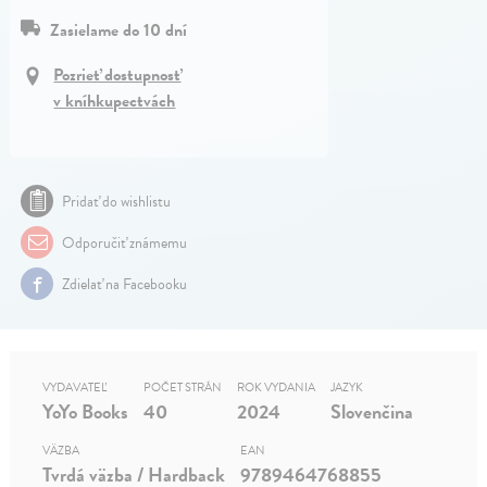
Zasielame do 10 dní
Pozrieť dostupnosť
v kníhkupectvách
Pridať do wishlistu
Odporučiť známemu
Zdielať na Facebooku
VYDAVATEĽ
POČET STRÁN
ROK VYDANIA
JAZYK
YoYo Books
40
2024
Slovenčina
VÄZBA
EAN
Tvrdá väzba / Hardback
9789464768855