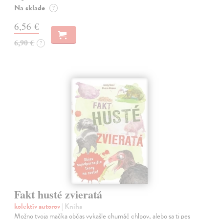
Na sklade
?
6,56 €
6,90 €
?
Fakt husté zvieratá
kolektív autorov
| Kniha
Možno tvoja mačka občas vykašle chumáč chlpov, alebo sa ti pes