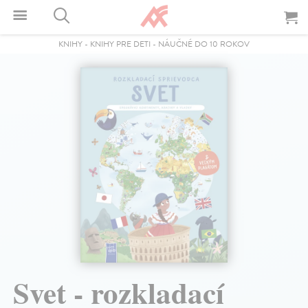
KNIHY
-
KNIHY PRE DETI
-
NÁUČNÉ DO 10 ROKOV
Svet - rozkladací