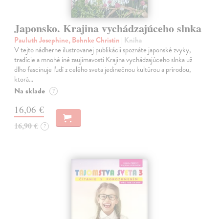
Japonsko. Krajina vychádzajúceho slnka
Pauluth Josephine, Bohnke Christin
| Kniha
V tejto nádherne ilustrovanej publikácii spoznáte japonské zvyky,
tradície a mnohé iné zaujímavosti Krajina vychádzajúceho slnka už
dlho fascinuje ľudí z celého sveta jedinečnou kultúrou a prírodou,
ktorá…
Na sklade
?
16,06 €
16,90 €
?