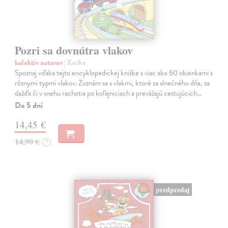
Pozri sa dovnútra vlakov
kolektív autorov
| Kniha
Spoznaj vďaka tejto encyklopedickej knižke s viac ako 60 okienkami s
rôznymi typmi vlakov. Zoznám sa s vlakmi, ktoré za slnečného dňa, za
dažďa či v snehu rachotia po koľajniciach a prevážajú cestujúcich…
Do 5 dní
14,45 €
14,90 €
?
predpredaj