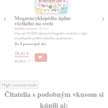
Megaencyklopédia úplne
C
všetkého na svete
kol
Vyd
kolektív autorov
| Kniha
spo
Viac než 10 000 úžasných fotografií a ilustrácií v tejto
encyklopédii priblíži čitateľom zaujímavost...
Na
Do 3 pracovných dní
17
28,41 €
17
29,90 €
?
High-contrast mode
Čitatelia s podobným vkusom si
kúpili aj: