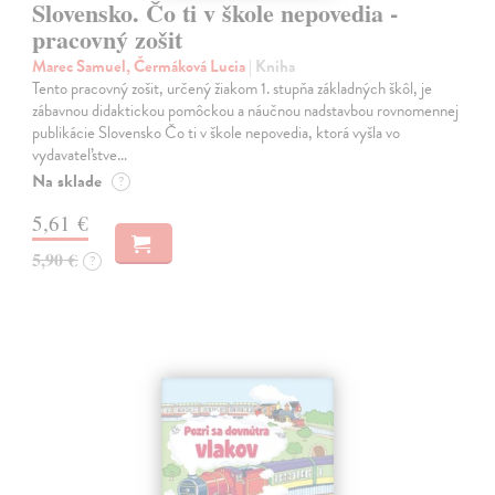
Slovensko. Čo ti v škole nepovedia -
pracovný zošit
Marec Samuel, Čermáková Lucia
| Kniha
Tento pracovný zošit, určený žiakom 1. stupňa základných škôl, je
zábavnou didaktickou pomôckou a náučnou nadstavbou rovnomennej
publikácie Slovensko Čo ti v škole nepovedia, ktorá vyšla vo
vydavateľstve…
Na sklade
?
5,61 €
5,90 €
?