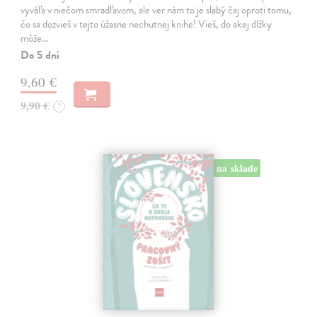
vyváľa v niečom smradľavom, ale ver nám to je slabý čaj oproti tomu,
čo sa dozvieš v tejto úžasne nechutnej knihe! Vieš, do akej dlžky
môže…
Do 5 dní
9,60 €
9,90 €
?
na sklade