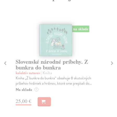
na sklade
Slovenské národné príbehy. Z
H
bunkra do bunkra
d
kolektív autorov
| Kniha
Cow
Kniha „Z bunkra do bunkra“ obsahuje 8 skutočných
Šti
príbehov hrdiniek a hrdinov, ktoré sme prepísali do...
pot
Na sklade
Do
?
11
25,00 €
11