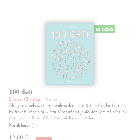
na sklade
100 detí
Drösser Christoph
| Kniha
Ak by sme celý svet premenili na dedinu so 100 deťmi, len 6 z nich
by žilo v Európe a 56 v Ázii. V mestách žije 48 detí, 85 má prístup k
čistej vode a 21 zo 100 detí nemá doma elektrinu.
Na sklade
?
12,60 €