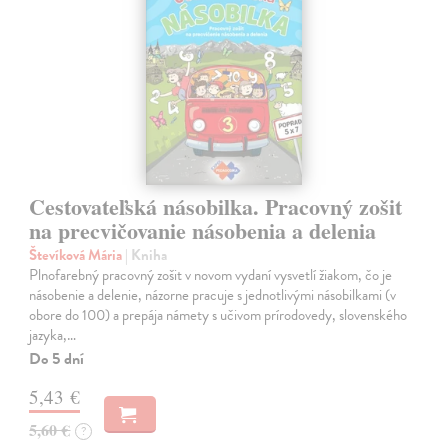
Cestovateľská násobilka. Pracovný zošit
na precvičovanie násobenia a delenia
Števíková Mária
| Kniha
Plnofarebný pracovný zošit v novom vydaní vysvetlí žiakom, čo je
násobenie a delenie, názorne pracuje s jednotlivými násobilkami (v
obore do 100) a prepája námety s učivom prírodovedy, slovenského
jazyka,…
Do 5 dní
5,43 €
5,60 €
?