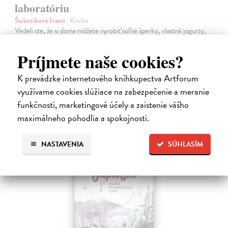
laboratóriu
Šušaníková Ivana
| Kniha
Vedeli ste, že si doma môžete vyrobiť soľné šperky, vlastné jogurty,
recyklovaný papier aj dúhu? Vyskúšajte so svojimi deťmi tridsať
jednoduchých pokusov s bežnými predmetmi a materiálmi.
Príjmete naše cookies?
Na sklade
?
K prevádzke internetového kníhkupectva Artforum
14,20 €
využívame cookies slúžiace na zabezpečenie a meranie
14,95 €
?
funkčnosti, marketingové účely a zaistenie vášho
maximálneho pohodlia a spokojnosti.
NASTAVENIA
SÚHLASÍM
na sklade