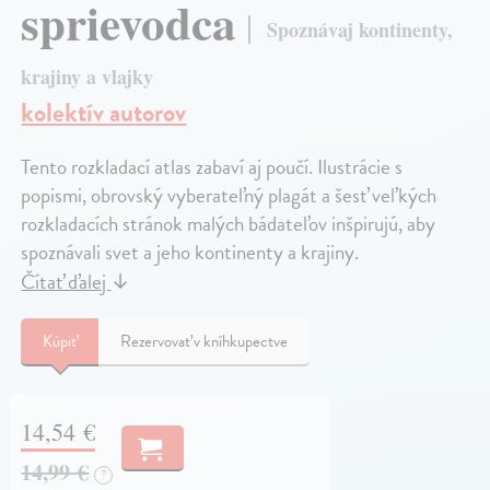
sprievodca
Spoznávaj kontinenty,
krajiny a vlajky
kolektív autorov
Tento rozkladací atlas zabaví aj poučí. Ilustrácie s
popismi, obrovský vyberateľný plagát a šesť veľkých
rozkladacích stránok malých bádateľov inšpirujú, aby
spoznávali svet a jeho kontinenty a krajiny.
Čítať ďalej
↓
Kúpiť
Rezervovať v kníhkupectve
14,54 €
14,99 €
?