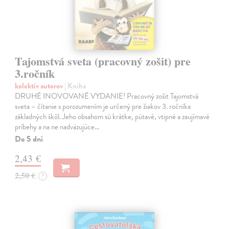
Tajomstvá sveta (pracovný zošit) pre
3.ročník
kolektív autorov
| Kniha
DRUHÉ INOVOVANÉ VYDANIE! Pracovný zošit Tajomstvá
sveta – čítanie s porozumením je určený pre žiakov 3. ročníka
základných škôl. Jeho obsahom sú krátke, pútavé, vtipné a zaujímavé
príbehy a na ne nadväzujúce…
Do 5 dní
2,43 €
2,50 €
?