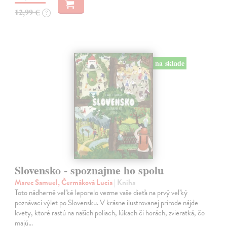
12,99 €
?
na sklade
Slovensko - spoznajme ho spolu
Marec Samuel, Čermáková Lucia
| Kniha
Toto nádherné veľké leporelo vezme vaše dieťa na prvý veľký
poznávací výlet po Slovensku. V krásne ilustrovanej prírode nájde
kvety, ktoré rastú na našich poliach, lúkach či horách, zvieratká, čo
majú…