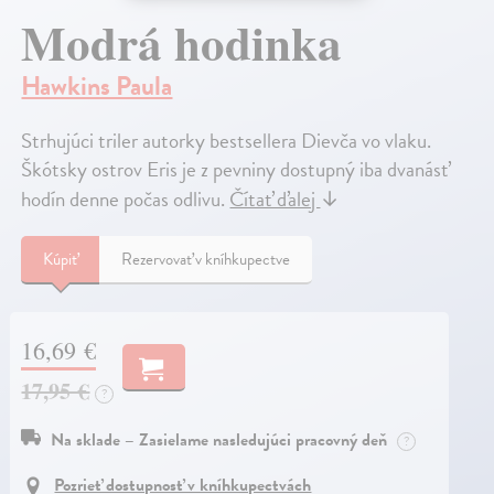
Modrá hodinka
Hawkins Paula
Strhujúci triler autorky bestsellera Dievča vo vlaku.
Škótsky ostrov Eris je z pevniny dostupný iba dvanásť
hodín denne počas odlivu.
Čítať ďalej
↓
Kúpiť
Rezervovať v kníhkupectve
16,69 €
17,95 €
?
Na sklade – Zasielame nasledujúci pracovný deň
?
Pozrieť dostupnosť v kníhkupectvách