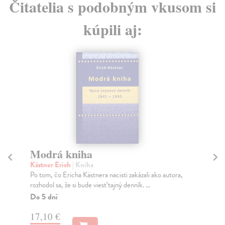
Čitatelia s podobným vkusom si
kúpili aj:
Modrá kniha
P
Kästner Erich
| Kniha
Ha
Po tom, čo Ericha Kästnera nacisti zakázali ako autora,
Po 
rozhodol sa, že si bude viesť tajný denník. ...
dom
Do 5 dní
Na
17,10 €
22