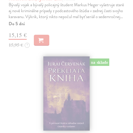
Bývalý vojak a bývalý policajný študent Markus Heger vyšetruje staré
aj nové kriminálne prípady z podcastového štúdia v zadnej časti svojho
karavanu. Výkrik, ktorý nikto nepočul mal byť seriál o sedemročnej…
Do 5 dní
15,15 €
15,95 €
?
na sklade