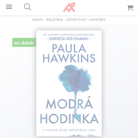
KNIHY
-
BELETRIA
-
DETEKTÍVKY / MYSTERY
na sklade