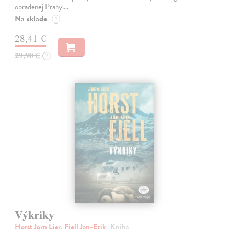
opradenej Prahy.…
Na sklade
?
28,41 €
29,90 €
?
Výkriky
Horst Jorn Lier, Fjell Jan-Erik
| Kniha