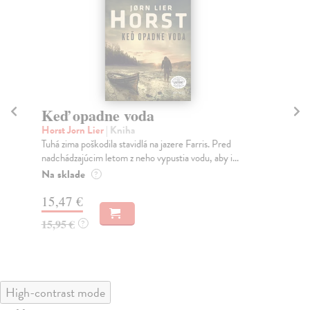
Keď opadne voda
A
Horst Jorn Lier
| Kniha
Co
Tuhá zima poškodila stavidlá na jazere Farris. Pred
Mic
nadchádzajúcim letom z neho vypustia vodu, aby i...
Vra
Na sklade
Na
?
15,47 €
17
15,95 €
17
?
High-contrast mode