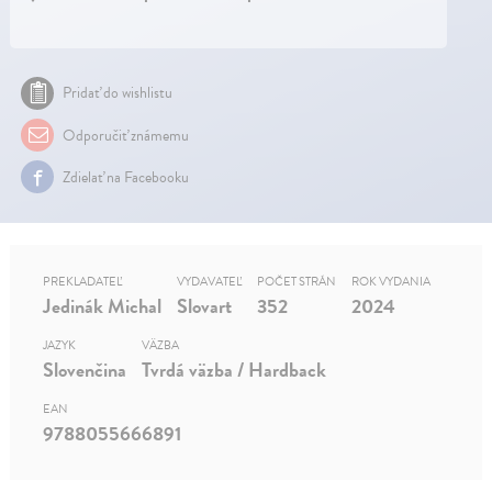
Pridať do wishlistu
Odporučiť známemu
Zdielať na Facebooku
PREKLADATEĽ
VYDAVATEĽ
POČET STRÁN
ROK VYDANIA
Jedinák Michal
Slovart
352
2024
JAZYK
VÄZBA
Slovenčina
Tvrdá väzba / Hardback
EAN
9788055666891