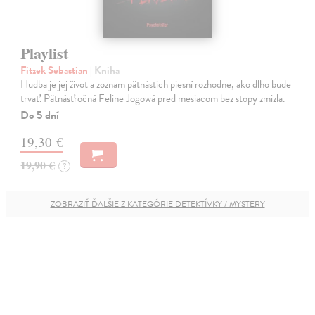
Playlist
Fitzek Sebastian
| Kniha
Hudba je jej život a zoznam pätnástich piesní rozhodne, ako dlho bude
trvať. Pätnásťročná Feline Jogowá pred mesiacom bez stopy zmizla.
Do 5 dní
19,30 €
19,90 €
?
ZOBRAZIŤ ĎALŠIE Z KATEGÓRIE DETEKTÍVKY / MYSTERY