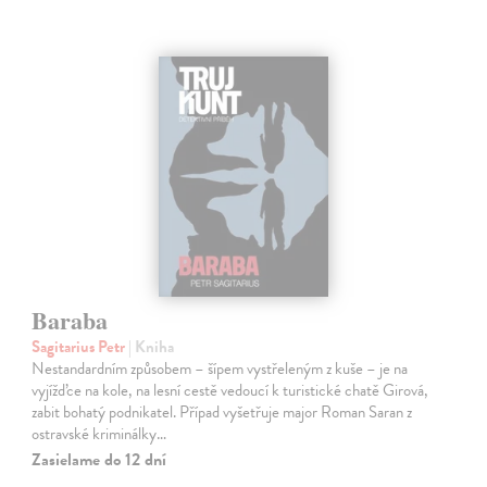
Baraba
Sagitarius Petr
| Kniha
Nestandardním způsobem – šípem vystřeleným z kuše – je na
vyjížďce na kole, na lesní cestě vedoucí k turistické chatě Girová,
zabit bohatý podnikatel. Případ vyšetřuje major Roman Saran z
ostravské kriminálky…
Zasielame do 12 dní