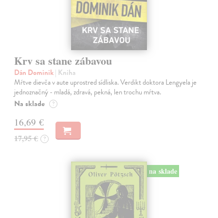
Krv sa stane zábavou
Dán Dominik
| Kniha
Mŕtve dievča v aute uprostred sídliska. Verdikt doktora Lengyela je
jednoznačný - mladá, zdravá, pekná, len trochu mŕtva.
Na sklade
?
16,69 €
17,95 €
?
na sklade