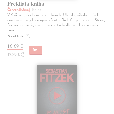
Prekliata kniha
Červenák Juraj
| Kniha
V Košiciach, sídelnom meste Horného Uhorska, záhadne zmizol
cisársky astrológ Hieronymus Scotta. Rudolf II. preto poveril Steina,
Barbariča a Jaroša, aby putovali do tých odľahlých končín a našli
nielen…
Na sklade
?
16,69 €
17,95 €
?