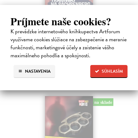
Príjmete naše cookies?
Tramwaj na Sachsenberg
Sagitarius Petr
| Kniha
K prevádzke internetového kníhkupectva Artforum
Tramwaj Cafe je kavárna v polském Těšíně a zároveň místo, kde se
využívame cookies slúžiace na zabezpečenie a meranie
sbíhají všechny nitky související s dalším brutálním zločinem, který
musí vyřešit Roman Saran, major ostravské kriminálky, a jeho tým.
funkčnosti, marketingové účely a zaistenie vášho
Jak…
maximálneho pohodlia a spokojnosti.
Zasielame do 12 dní
15,91 €
NASTAVENIA
SÚHLASÍM
16,40 €
?
na sklade