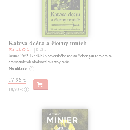
Katova dcéra a čierny mních
Pötzsch Oliver
| Kniha
Január 1663. Neďaleko bavorského mesta Schongau zomiera za
dramatických okolností miestny farár.
Na sklade
?
17,96 €
18,90 €
?