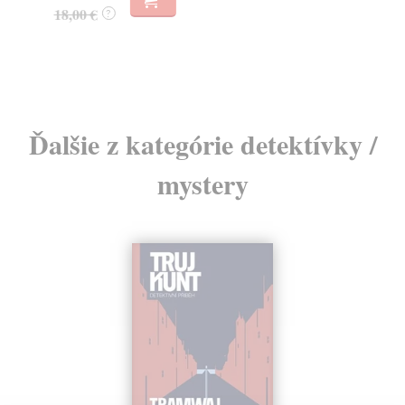
18,00 €
25
?
Ďalšie z kategórie detektívky /
mystery