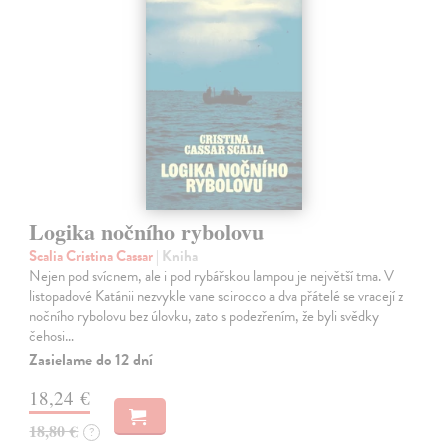
Logika nočního rybolovu
Scalia Cristina Cassar
| Kniha
Nejen pod svícnem, ale i pod rybářskou lampou je největší tma. V
listopadové Katánii nezvykle vane scirocco a dva přátelé se vracejí z
nočního rybolovu bez úlovku, zato s podezřením, že byli svědky
čehosi…
Zasielame do 12 dní
18,24 €
18,80 €
?