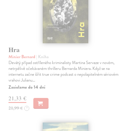
Hra
Minier Bernard
| Kniha
Devátý případ ostříleného kriminalisty Martina Servaze v novém,
netrpělivě očekávaném thrilleru Bernarda Miniera. Když se na
internetu začne šířit true crime podcast o nepolapitelném sériovém
vrahovi Julianu…
Zasielame do 14 dní
21,33 €
21,99 €
?