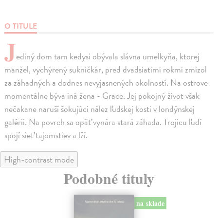
O TITULE
J
ediný dom tam kedysi obývala slávna umelkyňa, ktorej
manžel, vychýrený sukničkár, pred dvadsiatimi rokmi zmizol
za záhadných a dodnes nevyjasnených okolností. Na ostrove
momentálne býva iná žena - Grace. Jej pokojný život však
nečakane naruší šokujúci nález ľudskej kosti v londýnskej
galérii. Na povrch sa opäť vynára stará záhada. Trojicu ľudí
spojí sieť tajomstiev a lží.
High-contrast mode
Podobné tituly
na sklade