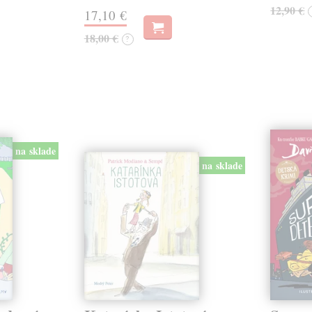
12,90 €
17,10 €
18,00 €
?
na sklade
na sklade