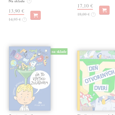
Na sklade
?
17,10 €
13,90 €
18,00 €
?
14,95 €
?
na sklade