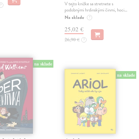
V tejto knižke sa stretnete s
?
podobnými hrdinskými činmi, hoci…
Na sklade
?
25,02 €
26,90 €
?
na sklade
na sklade