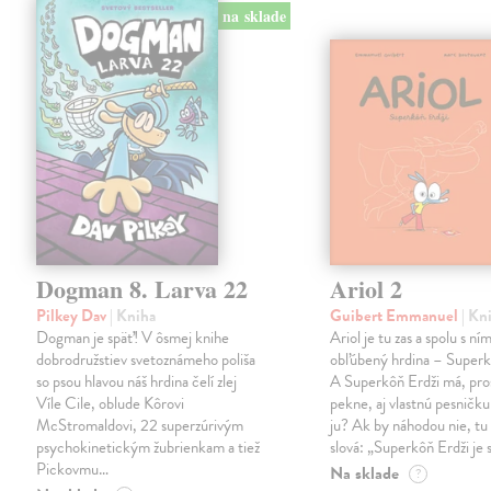
na sklade
Dogman 8. Larva 22
Ariol 2
Pilkey Dav
| Kniha
Guibert Emmanuel
| Kn
Dogman je späť! V ôsmej knihe
Ariol je tu zas a spolu s ním
dobrodružstiev svetoznámeho poliša
obľúbený hrdina – Superk
so psou hlavou náš hrdina čelí zlej
A Superkôň Erdži má, pro
Víle Cile, oblude Kôrovi
pekne, aj vlastnú pesničk
McStromaldovi, 22 superzúrivým
ju? Ak by náhodou nie, tu 
psychokinetickým žubrienkam a tiež
slová: „Superkôň Erdži je
Pickovmu…
Na sklade
?