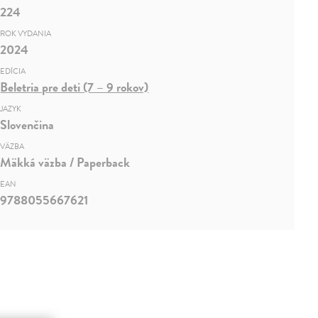
224
ROK VYDANIA
2024
EDÍCIA
Beletria pre deti (7 – 9 rokov)
JAZYK
Slovenčina
VÄZBA
Mäkká väzba / Paperback
EAN
9788055667621