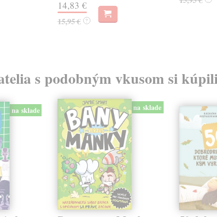
14,83 €
15,95 €
?
atelia s podobným vkusom si kúpili
na sklade
na sklade