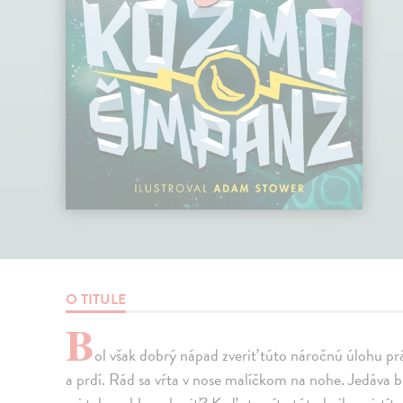
O TITULE
B
ol však dobrý nápad zveriť túto náročnú úlohu pr
a prdí. Rád sa vŕta v nose malíčkom na nohe. Jedáva