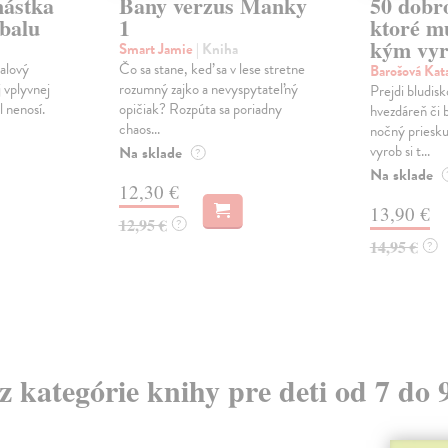
nástka
Bany verzus Manky
50 dobro
tbalu
1
ktoré mu
kým vyr
Smart Jamie
| Kniha
alový
Čo sa stane, keď sa v lese stretne
Barošová Kat
j vplyvnej
rozumný zajko a nevyspytateľný
Prejdi bludisk
l nenosí.
opičiak? Rozpúta sa poriadny
hvezdáreň či 
chaos...
nočný priesku
vyrob si t...
Na sklade
?
Na sklade
12,30 €
13,90 €
12,95 €
?
14,95 €
?
 z kategórie knihy pre deti od 7 do 