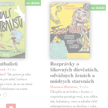
na sklade
na sklade
utbalisti
Rozprávky o
šikovných dievčatách,
arek
| Kniha
odvážnych ženách a
alom? Tak potom je táto
ne pre teba! Lenka a
múdrych starenách
jú o tom, že sa raz stanú
Oravcová Marianna
| Kniha
futbalistami na svete.
Obvykle sa za hrdinu v živote i v
e
?
rozprávke považuje muž, a to vďaka
sile, bohatstvu, moci a odvahe čeliť
€
nebezpečenstvu so zbraňou v ruke.