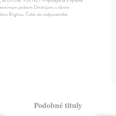
íte, že ÚPLNE VŠETKO! Pripútajte sa a vyrazte
 vesmírnym pirátom Dmitrijom, s obrími
tkou Brigitou. Čaká vás nadpozemské
Podobné tituly