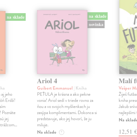
na sklade
na sklade
novinka
Ariol 4
Malí f
iha
Guibert Emmanuel
| Kniha
Vešper M
 aj jeho
PEŤULA je krásna a ako pekne
Žiješ futb
ôň Erdži!
vonia! Ariol sedí v triede rovno za
kniha pres
sím
ňou a vo svojich myšlienkach ju
Jakub sníva
u! Poznáte
zasýpa komplimentami. Dokonca si
najlepšími 
sú jej
predstavuje, ako jej hovorí, že ju
Na sklad
 strážcom…
miluje.
12,51 
Na sklade
?