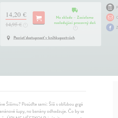
P
14,20 €
Na sklade – Zasielame
O
nasledujúci pracovný deň
14,95 €
?
Z
?
Pozrieť dostupnosť v kníhkupectvách
áve Šišimu? Posúďte sami: Šiši s obľubou grgá
 banánové šupy, no banány odhadzuje. Čo by sa