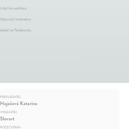
ridať do wishlistu
dporučiť známemu
dielať na Facebooku
PREKLADATEĽ
Hajašová Katarína
VYDAVATEĽ
Slovart
POČET STRÁN