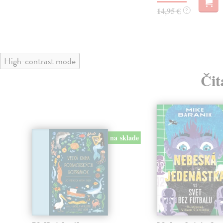
14,95 €
?
High-contrast mode
Čit
klade
na sklade