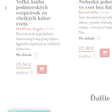
Veľká kniha
Nebeská jede
podmorských
vs svet bez fu
rozprávok zo
Baranik Mike
| Kniha
všetkých kútov
Tom, dvanásťročný futb
sveta
talent, vyrastá v bohate
rodine, v ktorej sa futba
McAllister Angela
| Kniha
Na...
Ponorte sa do tejto bohato
Na sklade
ilustrovanej knihy plnej mýtov,
?
legiend a rozprávok zo všetkých
12,30 €
kútov sve...
Na sklade
?
12,95 €
?
15,76 €
16,95 €
?
Ďalšie