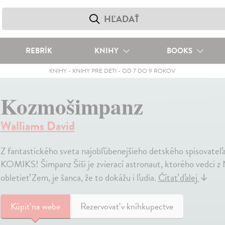
REBRÍK
KNIHY
BOOKS
KNIHY
-
KNIHY PRE DETI
-
OD 7 DO 9 ROKOV
Kozmošimpanz
Walliams David
Z fantastického sveta najobľúbenejšieho detského spisovat
KOMIKS! Šimpanz Šiši je zvierací astronaut, ktorého vedci z
obletieť Zem, je šanca, že to dokážu i ľudia.
Čítať ďalej
↓
Kúpiť
na webe
Rezervovať v kníhkupectve