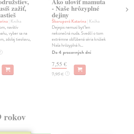
družstiev,
Ako uloviť mamuta
Hr
síš zažiť,
- Naše hrôzyplné
Haj
astieš
dejiny
Na p
bol
arína
| Kniha
Škorupová Katarína
| Kniha
slov
om, navštív
Dejepis nemusí byť len
Zas
baňu, vyber sa na
nekonečná nuda. Svedčí o tom
m, zdolaj tiesňavu,
extrémne obľúbená séria knižiek
Naša hrôzyplná h...
15
Do 4 pracovných dní
?
7,55 €
7,95 €
?
9 rokov