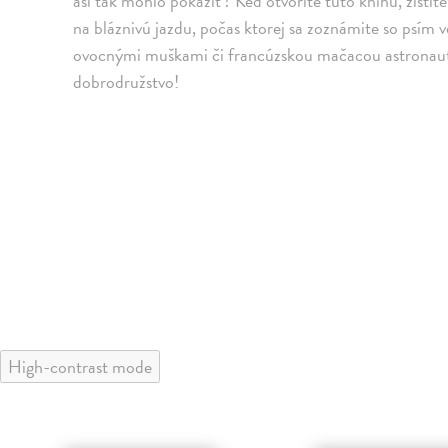
asi tak mohlo pokaziť? Keď otvoríte túto knihu, zist
na bláznivú jazdu, počas ktorej sa zoznámite so psím
ovocnými muškami či francúzskou mačacou astronau
dobrodružstvo!
High-contrast mode